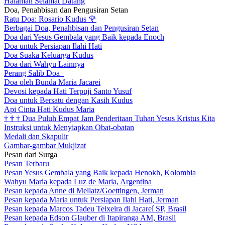
Halaman Selamat Datang
Doa, Penahbisan dan Pengusiran Setan
Ratu Doa: Rosario Kudus
🌹
Berbagai Doa, Penahbisan dan Pengusiran Setan
Doa dari Yesus Gembala yang Baik kepada Enoch
Doa untuk Persiapan Ilahi Hati
Doa Suaka Keluarga Kudus
Doa dari Wahyu Lainnya
Perang Salib Doa
Doa oleh Bunda Maria Jacarei
Devosi kepada Hati Terpuji Santo Yusuf
Doa untuk Bersatu dengan Kasih Kudus
Api Cinta Hati Kudus Maria
†
†
†
Dua Puluh Empat Jam Penderitaan Tuhan Yesus Kristus Kita
Instruksi untuk Menyiapkan Obat-obatan
Medali dan Skapulir
Gambar-gambar Mukjizat
Pesan dari Surga
Pesan Terbaru
Pesan Yesus Gembala yang Baik kepada Henokh, Kolombia
Wahyu Maria kepada Luz de Maria, Argentina
Pesan kepada Anne di Mellatz/Goettingen, Jerman
Pesan kepada Maria untuk Persiapan Ilahi Hati, Jerman
Pesan kepada Marcos Tadeu Teixeira di Jacareí SP, Brasil
Pesan kepada Edson Glauber di Itapiranga AM, Brasil