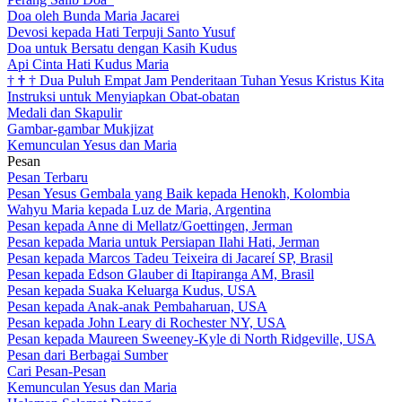
Doa oleh Bunda Maria Jacarei
Devosi kepada Hati Terpuji Santo Yusuf
Doa untuk Bersatu dengan Kasih Kudus
Api Cinta Hati Kudus Maria
†
†
†
Dua Puluh Empat Jam Penderitaan Tuhan Yesus Kristus Kita
Instruksi untuk Menyiapkan Obat-obatan
Medali dan Skapulir
Gambar-gambar Mukjizat
Kemunculan Yesus dan Maria
Pesan
Pesan Terbaru
Pesan Yesus Gembala yang Baik kepada Henokh, Kolombia
Wahyu Maria kepada Luz de Maria, Argentina
Pesan kepada Anne di Mellatz/Goettingen, Jerman
Pesan kepada Maria untuk Persiapan Ilahi Hati, Jerman
Pesan kepada Marcos Tadeu Teixeira di Jacareí SP, Brasil
Pesan kepada Edson Glauber di Itapiranga AM, Brasil
Pesan kepada Suaka Keluarga Kudus, USA
Pesan kepada Anak-anak Pembaharuan, USA
Pesan kepada John Leary di Rochester NY, USA
Pesan kepada Maureen Sweeney-Kyle di North Ridgeville, USA
Pesan dari Berbagai Sumber
Cari Pesan-Pesan
Kemunculan Yesus dan Maria