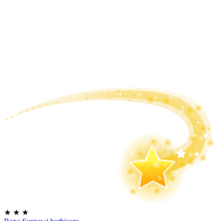
★
★
★