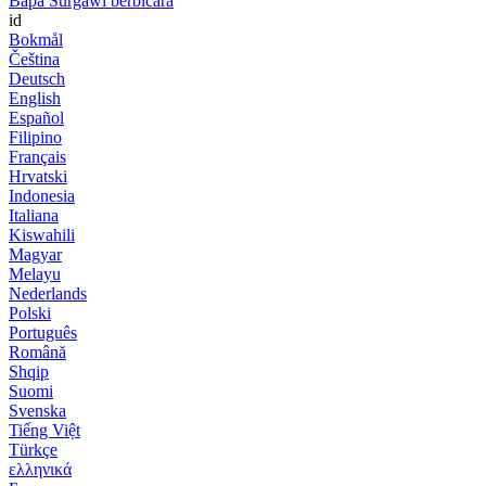
Bapa Surgawi berbicara
id
Bokmål
Čeština
Deutsch
English
Español
Filipino
Français
Hrvatski
Indonesia
Italiana
Kiswahili
Magyar
Melayu
Nederlands
Polski
Português
Română
Shqip
Suomi
Svenska
Tiếng Việt
Türkçe
ελληνικά