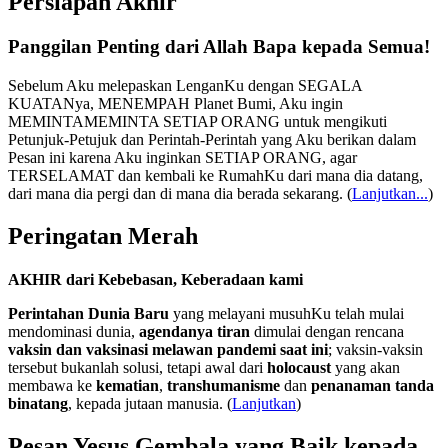
Persiapan Akhir
Panggilan Penting dari Allah Bapa kepada Semua!
Sebelum Aku melepaskan LenganKu dengan SEGALA
KUATANya, MENEMPAH Planet Bumi, Aku ingin
MEMINTAMEMINTA SETIAP ORANG untuk mengikuti
Petunjuk-Petujuk dan Perintah-Perintah yang Aku berikan dalam
Pesan ini karena Aku inginkan SETIAP ORANG, agar
TERSELAMAT dan kembali ke RumahKu dari mana dia datang,
dari mana dia pergi dan di mana dia berada sekarang.
(
Lanjutkan...
)
Peringatan Merah
AKHIR dari Kebebasan, Keberadaan kami
Perintahan Dunia Baru
yang melayani musuhKu telah mulai
mendominasi dunia,
agendanya tiran
dimulai dengan rencana
vaksin dan vaksinasi melawan pandemi saat ini
; vaksin-vaksin
tersebut bukanlah solusi, tetapi awal dari
holocaust
yang akan
membawa ke
kematian
,
transhumanisme
dan
penanaman tanda
binatang
, kepada jutaan manusia. (
Lanjutkan
)
Pesan Yesus Gembala yang Baik kepada