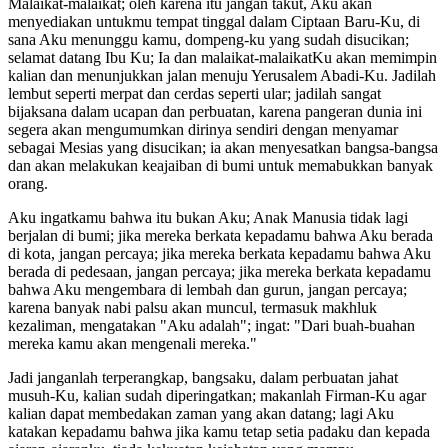
Malaikat-malaikat; oleh karena itu jangan takut, Aku akan
menyediakan untukmu tempat tinggal dalam Ciptaan Baru-Ku, di
sana Aku menunggu kamu, dompeng-ku yang sudah disucikan;
selamat datang Ibu Ku; Ia dan malaikat-malaikatKu akan memimpin
kalian dan menunjukkan jalan menuju Yerusalem Abadi-Ku. Jadilah
lembut seperti merpat dan cerdas seperti ular; jadilah sangat
bijaksana dalam ucapan dan perbuatan, karena pangeran dunia ini
segera akan mengumumkan dirinya sendiri dengan menyamar
sebagai Mesias yang disucikan; ia akan menyesatkan bangsa-bangsa
dan akan melakukan keajaiban di bumi untuk memabukkan banyak
orang.
Aku ingatkamu bahwa itu bukan Aku; Anak Manusia tidak lagi
berjalan di bumi; jika mereka berkata kepadamu bahwa Aku berada
di kota, jangan percaya; jika mereka berkata kepadamu bahwa Aku
berada di pedesaan, jangan percaya; jika mereka berkata kepadamu
bahwa Aku mengembara di lembah dan gurun, jangan percaya;
karena banyak nabi palsu akan muncul, termasuk makhluk
kezaliman, mengatakan "Aku adalah"; ingat: "Dari buah-buahan
mereka kamu akan mengenali mereka."
Jadi janganlah terperangkap, bangsaku, dalam perbuatan jahat
musuh-Ku, kalian sudah diperingatkan; makanlah Firman-Ku agar
kalian dapat membedakan zaman yang akan datang; lagi Aku
katakan kepadamu bahwa jika kamu tetap setia padaku dan kepada