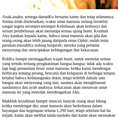
Anak-anaku, semoga damaiKu bersama kamu dan tetap selamanya.
Semua telah diselesaikan; waktu umat manusia sedang berakhir;
sangat segera terompet-terompet Kebebasan akan berbunyi dan
seruan pembebasan akan menutupi semua ujung bumi. Kembali
Aku katakan kepada kamu, bahwa umat manusia akan gila dan
orang-orang akan lebih jarang daripada emas Ophir; sudah tentu
pasukan-musuhKu sedang bergerak; mereka yang pertama
menyerang dan menciptakan kebingungan dan kekacauan.
RohKu hampir meninggalkan wajah bumi, untuk memulai semua
yang tertulis tentang penghakiman bangsa-bangsa; tidak ada waktu
lagi bagi pemurnian besar umat manusia; ketika kamu mendengar
berbicara tentang perang, bencana dan kelaparan di berbagai tempat,
ketahui bahwa kedatanganku dekat, tetapi terlebih dahulu satu
bangsa akan menyerang yang lain, saudara akan mengkhianati
saudaranya dan ayah anaknya; kekacauan akan menawan umat
manusia ini yang menolak mendengarkan Aku.
Makhluk kezaliman hampir muncul; banyak orang akan hilang
ketika mendengar dia; umat manusia akan berkeliaran dalam
bayangan dan kegelapan selama 1,290 hari; tetapi sebelum hal itu
terjadi, kamu akan melihat tanda-tandaku dan kamu akan merasakan