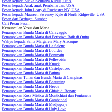
Pesan kepada Suaka Keluarga Kudus, USA
Pesan kepada Anak-anak Pembaharuan, USA
Pesan kepada John Leary di Rochester NY, USA
Pesan kepada Maureen Sweeney-Kyle di North Ridgeville, USA
Pesan dari Berbagai Sumber
Cari Pesan-Pesan
Kemunculan Yesus dan Maria
Penampakan Bunda Maria di Caravaggio
Penampakan Bunda Maria dari Peristiwa Baik di Quito
Wahyu kepada Santa Margarete Mary Alacoque
Penampakan Bunda Maria di La Salette
Penampakan Bunda Maria di Lourdes
Penampakan Bunda Maria di Pontmain
Penampakan Bunda Maria di Pellevoisin
Penampakan Bunda Maria di Knock
Penampakan Bunda Maria di Castelpetroso
Penampakan Bunda Maria di Fatima
Penampakan Tuhan dan Bunda Maria di Campinas
Penampakan Bunda Maria di Beauraing
Penampakan Bunda Maria di Heede
Penampakan Bunda Maria di Ghiaie di Bonate
Penampakan Rosa Mistica di Montichiari dan Fontanelle
Penampakan Bunda Maria di Garabandal
Penampakan Bunda Maria di Medjugorje
Penampakan Bunda Maria di Holy Love