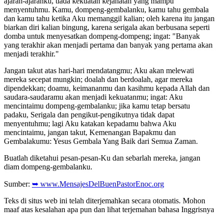
ajaran-ajaranku, tiada kekuatan kejahatan yang mampu
menyentuhmu. Kamu, dompeng-gembalanku, kamu tahu gembala
dan kamu tahu ketika Aku memanggil kalian; oleh karena itu jangan
biarkan diri kalian bingung, karena serigala akan berbusana seperti
domba untuk menyesatkan dompeng-dompeng; ingat: "Banyak
yang terakhir akan menjadi pertama dan banyak yang pertama akan
menjadi terakhir."
Jangan takut atas hari-hari mendatangmu; Aku akan melewati
mereka secepat mungkin; doalah dan berdoalah, agar mereka
dipendekkan; doamu, keimananmu dan kasihmu kepada Allah dan
saudara-saudaramu akan menjadi kekuatanmu; ingat: Aku
mencintaimu dompeng-gembalanku; jika kamu tetap bersatu
padaku, Serigala dan pengikut-pengikutnya tidak dapat
menyentuhmu; lagi Aku katakan kepadamu bahwa Aku
mencintaimu, jangan takut, Kemenangan Bapakmu dan
Gembalakumu: Yesus Gembala Yang Baik dari Semua Zaman.
Buatlah diketahui pesan-pesan-Ku dan sebarlah mereka, jangan
diam dompeng-gembalanku.
Sumber:
➥ www.MensajesDelBuenPastorEnoc.org
Teks di situs web ini telah diterjemahkan secara otomatis. Mohon
maaf atas kesalahan apa pun dan lihat terjemahan bahasa Inggrisnya