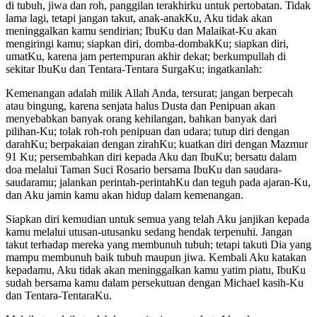
di tubuh, jiwa dan roh, panggilan terakhirku untuk pertobatan. Tidak
lama lagi, tetapi jangan takut, anak-anakKu, Aku tidak akan
meninggalkan kamu sendirian; IbuKu dan Malaikat-Ku akan
mengiringi kamu; siapkan diri, domba-dombakKu; siapkan diri,
umatKu, karena jam pertempuran akhir dekat; berkumpullah di
sekitar IbuKu dan Tentara-Tentara SurgaKu; ingatkanlah:
Kemenangan adalah milik Allah Anda, tersurat; jangan berpecah
atau bingung, karena senjata halus Dusta dan Penipuan akan
menyebabkan banyak orang kehilangan, bahkan banyak dari
pilihan-Ku; tolak roh-roh penipuan dan udara; tutup diri dengan
darahKu; berpakaian dengan zirahKu; kuatkan diri dengan Mazmur
91 Ku; persembahkan diri kepada Aku dan IbuKu; bersatu dalam
doa melalui Taman Suci Rosario bersama IbuKu dan saudara-
saudaramu; jalankan perintah-perintahKu dan teguh pada ajaran-Ku,
dan Aku jamin kamu akan hidup dalam kemenangan.
Siapkan diri kemudian untuk semua yang telah Aku janjikan kepada
kamu melalui utusan-utusanku sedang hendak terpenuhi. Jangan
takut terhadap mereka yang membunuh tubuh; tetapi takuti Dia yang
mampu membunuh baik tubuh maupun jiwa. Kembali Aku katakan
kepadamu, Aku tidak akan meninggalkan kamu yatim piatu, IbuKu
sudah bersama kamu dalam persekutuan dengan Michael kasih-Ku
dan Tentara-TentaraKu.