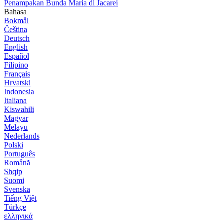
Penampakan Bunda Maria di Jacarei
Bahasa
Bokmål
Čeština
Deutsch
English
Español
Filipino
Français
Hrvatski
Indonesia
Italiana
Kiswahili
Magyar
Melayu
Nederlands
Polski
Português
Română
Shqip
Suomi
Svenska
Tiếng Việt
Türkçe
ελληνικά