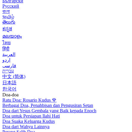
Български
Русский
বাংলা
বதமிழ்
తెలుగు
ಕನ್ನಡ
മലയാളം
ไทย
हिंदी
العربية
اردو
فارسی
עִברִית
中文 (简体)
日本語
한국어
Doa-doa
Ratu Doa: Rosario Kudus
🌹
Berbagai Doa, Penahbisan dan Pengusiran Setan
Doa dari Yesus Gembala yang Baik kepada Enoch
Doa untuk Persiapan Ilahi Hati
Doa Suaka Keluarga Kudus
Doa dari Wahyu Lainnya
Perang Salib Doa