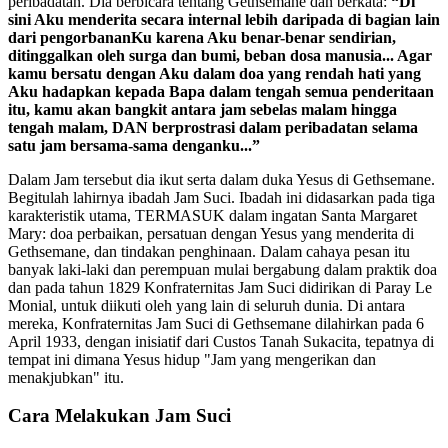
peribadatan. Dia berbicara tentang Gethsemane dan berkata:
“Di
sini Aku menderita secara internal lebih daripada di bagian lain
dari pengorbananKu karena Aku benar-benar sendirian,
ditinggalkan oleh surga dan bumi, beban dosa manusia... Agar
kamu bersatu dengan Aku dalam doa yang rendah hati yang
Aku hadapkan kepada Bapa dalam tengah semua penderitaan
itu, kamu akan bangkit antara jam sebelas malam hingga
tengah malam, DAN berprostrasi dalam peribadatan selama
satu jam bersama-sama denganku...”
Dalam Jam tersebut dia ikut serta dalam duka Yesus di Gethsemane.
Begitulah lahirnya ibadah Jam Suci. Ibadah ini didasarkan pada tiga
karakteristik utama, TERMASUK dalam ingatan Santa Margaret
Mary: doa perbaikan, persatuan dengan Yesus yang menderita di
Gethsemane, dan tindakan penghinaan. Dalam cahaya pesan itu
banyak laki-laki dan perempuan mulai bergabung dalam praktik doa
dan pada tahun 1829 Konfraternitas Jam Suci didirikan di Paray Le
Monial, untuk diikuti oleh yang lain di seluruh dunia. Di antara
mereka, Konfraternitas Jam Suci di Gethsemane dilahirkan pada 6
April 1933, dengan inisiatif dari Custos Tanah Sukacita, tepatnya di
tempat ini dimana Yesus hidup "Jam yang mengerikan dan
menakjubkan" itu.
Cara Melakukan Jam Suci