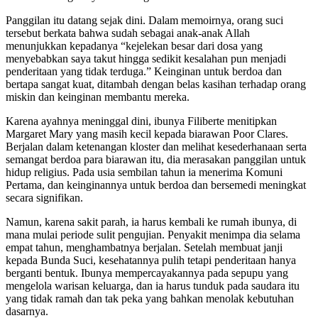
Panggilan itu datang sejak dini. Dalam memoirnya, orang suci
tersebut berkata bahwa sudah sebagai anak-anak Allah
menunjukkan kepadanya “kejelekan besar dari dosa yang
menyebabkan saya takut hingga sedikit kesalahan pun menjadi
penderitaan yang tidak terduga.” Keinginan untuk berdoa dan
bertapa sangat kuat, ditambah dengan belas kasihan terhadap orang
miskin dan keinginan membantu mereka.
Karena ayahnya meninggal dini, ibunya Filiberte menitipkan
Margaret Mary yang masih kecil kepada biarawan Poor Clares.
Berjalan dalam ketenangan kloster dan melihat kesederhanaan serta
semangat berdoa para biarawan itu, dia merasakan panggilan untuk
hidup religius. Pada usia sembilan tahun ia menerima Komuni
Pertama, dan keinginannya untuk berdoa dan bersemedi meningkat
secara signifikan.
Namun, karena sakit parah, ia harus kembali ke rumah ibunya, di
mana mulai periode sulit pengujian. Penyakit menimpa dia selama
empat tahun, menghambatnya berjalan. Setelah membuat janji
kepada Bunda Suci, kesehatannya pulih tetapi penderitaan hanya
berganti bentuk. Ibunya mempercayakannya pada sepupu yang
mengelola warisan keluarga, dan ia harus tunduk pada saudara itu
yang tidak ramah dan tak peka yang bahkan menolak kebutuhan
dasarnya.