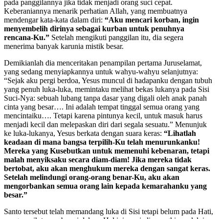
pada panggilannya jika tidak menjadi orang suci cepat.
Keberaniannya menarik perhatian Allah, yang membuatnya
mendengar kata-kata dalam diri:
“Aku mencari korban, ingin
menyembelih dirinya sebagai kurban untuk penuhnya
rencana-Ku.”
Setelah mengikuti panggilan itu, dia segera
menerima banyak karunia mistik besar.
Demikianlah dia menceritakan penampilan pertama Juruselamat,
yang sedang menyiapkannya untuk wahyu-wahyu selanjutnya:
“Sejak aku pergi berdoa, Yesus muncul di hadapanku dengan tubuh
yang penuh luka-luka, memintaku melihat bekas lukanya pada Sisi
Suci-Nya: sebuah lubang tanpa dasar yang digali oleh anak panah
cinta yang besar…. Ini adalah tempat tinggal semua orang yang
mencintaiku…. Tetapi karena pintunya kecil, untuk masuk harus
menjadi kecil dan melepaskan diri dari segala sesuatu.” Menunjuk
ke luka-lukanya, Yesus berkata dengan suara keras:
“Lihatlah
keadaan di mana bangsa terpilih-Ku telah menurunkanku!
Mereka yang Kusebutkan untuk memenuhi kebenaran, tetapi
malah menyiksaku secara diam-diam! Jika mereka tidak
bertobat, aku akan menghukum mereka dengan sangat keras.
Setelah melindungi orang-orang benar-Ku, aku akan
mengorbankan semua orang lain kepada kemarahanku yang
besar.”
Santo tersebut telah memandang luka di Sisi tetapi belum pada Hati,