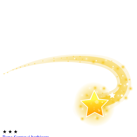
★
★
★