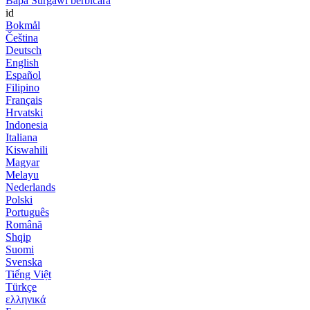
Bapa Surgawi berbicara
id
Bokmål
Čeština
Deutsch
English
Español
Filipino
Français
Hrvatski
Indonesia
Italiana
Kiswahili
Magyar
Melayu
Nederlands
Polski
Português
Română
Shqip
Suomi
Svenska
Tiếng Việt
Türkçe
ελληνικά