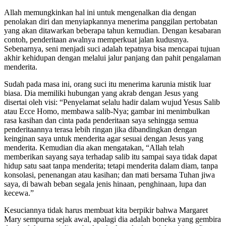
Allah memungkinkan hal ini untuk mengenalkan dia dengan
penolakan diri dan menyiapkannya menerima panggilan pertobatan
yang akan ditawarkan beberapa tahun kemudian. Dengan kesabaran
contoh, penderitaan awalnya memperkuat jalan kudusnya.
Sebenarnya, seni menjadi suci adalah tepatnya bisa mencapai tujuan
akhir kehidupan dengan melalui jalur panjang dan pahit pengalaman
menderita.
Sudah pada masa ini, orang suci itu menerima karunia mistik luar
biasa. Dia memiliki hubungan yang akrab dengan Jesus yang
disertai oleh visi: “Penyelamat selalu hadir dalam wujud Yesus Salib
atau Ecce Homo, membawa salib-Nya; gambar ini menimbulkan
rasa kasihan dan cinta pada penderitaan saya sehingga semua
penderitaannya terasa lebih ringan jika dibandingkan dengan
keinginan saya untuk menderita agar sesuai dengan Jesus yang
menderita. Kemudian dia akan mengatakan, “Allah telah
memberikan sayang saya terhadap salib itu sampai saya tidak dapat
hidup satu saat tanpa menderita; tetapi menderita dalam diam, tanpa
konsolasi, penenangan atau kasihan; dan mati bersama Tuhan jiwa
saya, di bawah beban segala jenis hinaan, penghinaan, lupa dan
kecewa.”
Kesuciannya tidak harus membuat kita berpikir bahwa Margaret
Mary sempurna sejak awal, apalagi dia adalah boneka yang gembira