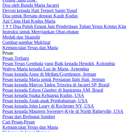
Doa oleh Bunda Maria Jacarei
Devosi kepada Hati Terpuji Santo Yusuf
Doa untuk Bersatu dengan Kasih Kudus
Api Cinta Hati Kudus Maria
†
†
†
Dua Puluh Empat Jam Penderitaan Tuhan Yesus Kristus Kita
Instruksi untuk Menyiapkan Obat-obatan
Medali dan Skapulir
Gambar-gambar Mukjizat
Kemunculan Yesus dan Maria
Pesan
Pesan Terbaru
Pesan Yesus Gembala yang Baik kepada Henokh, Kolombia
Wahyu Maria kepada Luz de Maria, Argentina
Pesan kepada Anne di Mellatz/Goettingen, Jerman
Pesan kepada Maria untuk Persiapan Ilahi Hati, Jerman
Pesan kepada Marcos Tadeu Teixeira di Jacareí SP, Brasil
Pesan kepada Edson Glauber di Itapiranga AM, Brasil
Pesan kepada Suaka Keluarga Kudus, USA
Pesan kepada Anak-anak Pembaharuan, USA
Pesan kepada John Leary di Rochester NY, USA
Pesan kepada Maureen Sweeney-Kyle di North Ridgeville, USA
Pesan dari Berbagai Sumber
Cari Pesan-Pesan
Kemunculan Yesus dan Maria