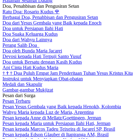
Halaman Selamat Datang
Doa, Penahbisan dan Pengusiran Setan
Ratu Doa: Rosario Kudus
🌹
Berbagai Doa, Penahbisan dan Pengusiran Setan
Doa dari Yesus Gembala yang Baik kepada Enoch
Doa untuk Persiapan Ilahi Hati
Doa Suaka Keluarga Kudus
Doa dari Wahyu Lainnya
Perang Salib Doa
Doa oleh Bunda Maria Jacarei
Devosi kepada Hati Terpuji Santo Yusuf
Doa untuk Bersatu dengan Kasih Kudus
Api Cinta Hati Kudus Maria
†
†
†
Dua Puluh Empat Jam Penderitaan Tuhan Yesus Kristus Kita
Instruksi untuk Menyiapkan Obat-obatan
Medali dan Skapulir
Gambar-gambar Mukjizat
Pesan dari Surga
Pesan Terbaru
Pesan Yesus Gembala yang Baik kepada Henokh, Kolombia
Wahyu Maria kepada Luz de Maria, Argentina
Pesan kepada Anne di Mellatz/Goettingen, Jerman
Pesan kepada Maria untuk Persiapan Ilahi Hati, Jerman
Pesan kepada Marcos Tadeu Teixeira di Jacareí SP, Brasil
Pesan kepada Edson Glauber di Itapiranga AM, Brasil