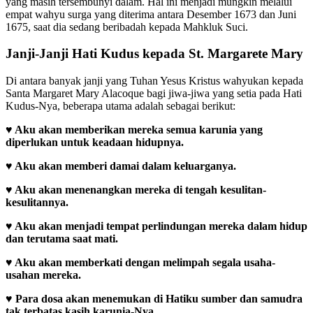
yang masih tersembunyi dalam. Hal ini menjadi mungkin melalui
empat wahyu surga yang diterima antara Desember 1673 dan Juni
1675, saat dia sedang beribadah kepada Mahkluk Suci.
Janji-Janji Hati Kudus kepada St. Margarete Mary
Di antara banyak janji yang Tuhan Yesus Kristus wahyukan kepada
Santa Margaret Mary Alacoque bagi jiwa-jiwa yang setia pada Hati
Kudus-Nya, beberapa utama adalah sebagai berikut:
♥
Aku akan memberikan mereka semua karunia yang
diperlukan untuk keadaan hidupnya.
♥
Aku akan memberi damai dalam keluarganya.
♥
Aku akan menenangkan mereka di tengah kesulitan-
kesulitannya.
♥
Aku akan menjadi tempat perlindungan mereka dalam hidup
dan terutama saat mati.
♥
Aku akan memberkati dengan melimpah segala usaha-
usahan mereka.
♥
Para dosa akan menemukan di Hatiku sumber dan samudra
tak terbatas kasih karunia-Nya.