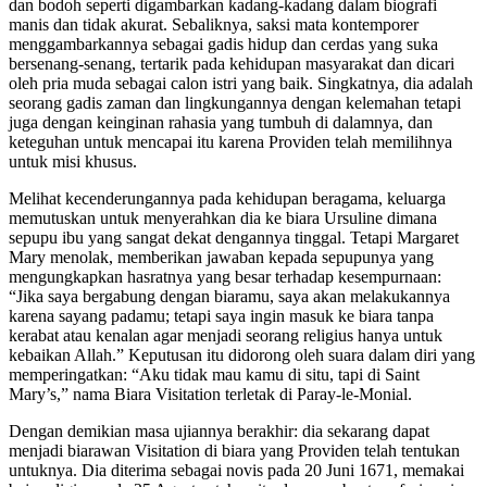
dan bodoh seperti digambarkan kadang-kadang dalam biografi
manis dan tidak akurat. Sebaliknya, saksi mata kontemporer
menggambarkannya sebagai gadis hidup dan cerdas yang suka
bersenang-senang, tertarik pada kehidupan masyarakat dan dicari
oleh pria muda sebagai calon istri yang baik. Singkatnya, dia adalah
seorang gadis zaman dan lingkungannya dengan kelemahan tetapi
juga dengan keinginan rahasia yang tumbuh di dalamnya, dan
keteguhan untuk mencapai itu karena Providen telah memilihnya
untuk misi khusus.
Melihat kecenderungannya pada kehidupan beragama, keluarga
memutuskan untuk menyerahkan dia ke biara Ursuline dimana
sepupu ibu yang sangat dekat dengannya tinggal. Tetapi Margaret
Mary menolak, memberikan jawaban kepada sepupunya yang
mengungkapkan hasratnya yang besar terhadap kesempurnaan:
“Jika saya bergabung dengan biaramu, saya akan melakukannya
karena sayang padamu; tetapi saya ingin masuk ke biara tanpa
kerabat atau kenalan agar menjadi seorang religius hanya untuk
kebaikan Allah.” Keputusan itu didorong oleh suara dalam diri yang
memperingatkan: “Aku tidak mau kamu di situ, tapi di Saint
Mary’s,” nama Biara Visitation terletak di Paray-le-Monial.
Dengan demikian masa ujiannya berakhir: dia sekarang dapat
menjadi biarawan Visitation di biara yang Providen telah tentukan
untuknya. Dia diterima sebagai novis pada 20 Juni 1671, memakai