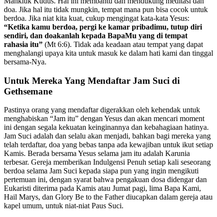
Mahkluk Kudus. Hal ini membantu dan mendukung meditasi dan
doa. Jika hal itu tidak mungkin, tempat mana pun bisa cocok untuk
berdoa. Jika niat kita kuat, cukup mengingat kata-kata Yesus:
“Ketika kamu berdoa, pergi ke kamar pribadimu, tutup diri
sendiri, dan doakanlah kepada BapaMu yang di tempat
rahasia itu”
(Mt 6:6). Tidak ada keadaan atau tempat yang dapat
menghalangi upaya kita untuk masuk ke dalam hati kami dan tinggal
bersama-Nya.
Untuk Mereka Yang Mendaftar Jam Suci di
Gethsemane
Pastinya orang yang mendaftar digerakkan oleh kehendak untuk
menghabiskan “Jam itu” dengan Yesus dan akan mencari moment
ini dengan segala kekuatan keinginannya dan kebahagiaan hatinya.
Jam Suci adalah dan selalu akan menjadi, bahkan bagi mereka yang
telah terdaftar, doa yang bebas tanpa ada kewajiban untuk ikut setiap
Kamis. Berada bersama Yesus selama jam itu adalah Karunia
terbesar. Gereja memberikan Indulgensi Penuh setiap kali seseorang
berdoa selama Jam Suci kepada siapa pun yang ingin mengikuti
pertemuan ini, dengan syarat bahwa pengakuan dosa didengar dan
Eukaristi diterima pada Kamis atau Jumat pagi, lima Bapa Kami,
Hail Marys, dan Glory Be to the Father diucapkan dalam gereja atau
kapel umum, untuk niat-niat Paus Suci.