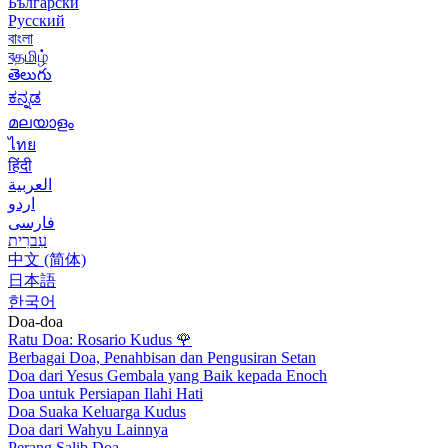
Български
Русский
বাংলা
বதமிழ்
తెలుగు
ಕನ್ನಡ
മലയാളം
ไทย
हिंदी
العربية
اردو
فارسی
עִברִית
中文 (简体)
日本語
한국어
Doa-doa
Ratu Doa: Rosario Kudus
🌹
Berbagai Doa, Penahbisan dan Pengusiran Setan
Doa dari Yesus Gembala yang Baik kepada Enoch
Doa untuk Persiapan Ilahi Hati
Doa Suaka Keluarga Kudus
Doa dari Wahyu Lainnya
Perang Salib Doa