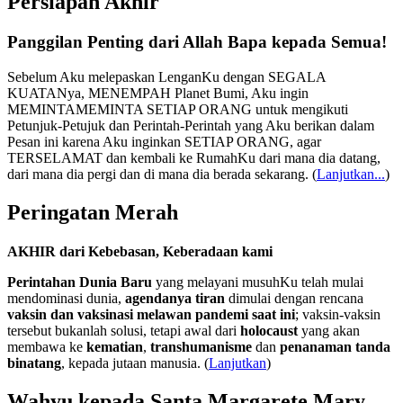
Persiapan Akhir
Panggilan Penting dari Allah Bapa kepada Semua!
Sebelum Aku melepaskan LenganKu dengan SEGALA
KUATANya, MENEMPAH Planet Bumi, Aku ingin
MEMINTAMEMINTA SETIAP ORANG untuk mengikuti
Petunjuk-Petujuk dan Perintah-Perintah yang Aku berikan dalam
Pesan ini karena Aku inginkan SETIAP ORANG, agar
TERSELAMAT dan kembali ke RumahKu dari mana dia datang,
dari mana dia pergi dan di mana dia berada sekarang.
(
Lanjutkan...
)
Peringatan Merah
AKHIR dari Kebebasan, Keberadaan kami
Perintahan Dunia Baru
yang melayani musuhKu telah mulai
mendominasi dunia,
agendanya tiran
dimulai dengan rencana
vaksin dan vaksinasi melawan pandemi saat ini
; vaksin-vaksin
tersebut bukanlah solusi, tetapi awal dari
holocaust
yang akan
membawa ke
kematian
,
transhumanisme
dan
penanaman tanda
binatang
, kepada jutaan manusia. (
Lanjutkan
)
Wahyu kepada Santa Margarete Mary