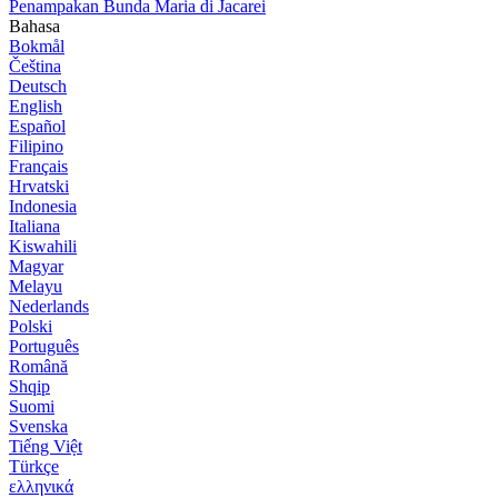
Penampakan Bunda Maria di Jacarei
Bahasa
Bokmål
Čeština
Deutsch
English
Español
Filipino
Français
Hrvatski
Indonesia
Italiana
Kiswahili
Magyar
Melayu
Nederlands
Polski
Português
Română
Shqip
Suomi
Svenska
Tiếng Việt
Türkçe
ελληνικά