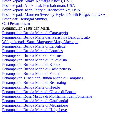
Pesan kepada Suaka Keluarga Kudus, USA
Pesan kepada Anak-anak Pembaharuan, USA
Pesan kepada John Leary di Rochester NY, USA
Pesan kepada Maureen Sweeney-Kyle di North Ridgeville, USA
Pesan dari Berbagai Sumber
Cari Pesan-Pesan
Kemunculan Yesus dan Maria
Penampakan Bunda Maria di Caravaggio
Penampakan Bunda Maria dari Peristiwa Baik di Quito
Wahyu kepada Santa Margarete Mary Alacoque
Penampakan Bunda Maria di La Salette
Penampakan Bunda Maria di Lourdes
Penampakan Bunda Maria di Pontmain
Penampakan Bunda Maria di Pellevoisin
Penampakan Bunda Maria di Knock
Penampakan Bunda Maria di Castelpetroso
Penampakan Bunda Maria di Fatima
Penampakan Tuhan dan Bunda Maria di Campinas
Penampakan Bunda Maria di Beauraing
Penampakan Bunda Maria di Heede
Penampakan Bunda Maria di Ghiaie di Bonate
Penampakan Rosa Mistica di Montichiari dan Fontanelle
Penampakan Bunda Maria di Garabandal
Penampakan Bunda Maria di Medjugorje
Penampakan Bunda Maria di Holy Love