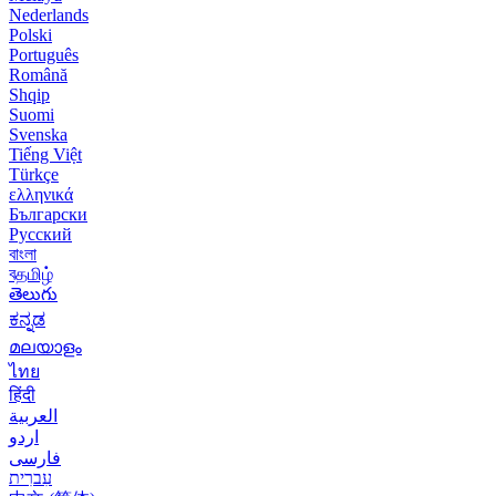
Nederlands
Polski
Português
Română
Shqip
Suomi
Svenska
Tiếng Việt
Türkçe
ελληνικά
Български
Русский
বাংলা
বதமிழ்
తెలుగు
ಕನ್ನಡ
മലയാളം
ไทย
हिंदी
العربية
اردو
فارسی
עִברִית