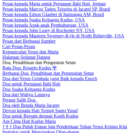
Pesan kepada Maria untuk Persiapan Ilahi Hati, Jerman
Pesan kepada Marcos Tadeu Teixeira di Jacareí SP, Brasil
Pesan kepada Edson Glauber di Itapiranga AM, Brasil
Pesan kepada Suaka Keluarga Kudus, USA
Pesan kepada Anak-anak Pembaharuan, USA
Pesan kepada John Leary di Rochester NY, USA
Pesan kepada Maureen Sweeney-Kyle di North Ridgeville, USA
Pesan dari Berbagai Sumber
Cari Pesan-Pesan
Kemunculan Yesus dan Maria
Halaman Selamat Datang
Doa, Penahbisan dan Pengusiran Setan
Ratu Doa: Rosario Kudus
🌹
Berbagai Doa, Penahbisan dan Pengusiran Setan
Doa dari Yesus Gembala yang Baik kepada Enoch
Doa untuk Persiapan Ilahi Hati
Doa Suaka Keluarga Kudus
Doa dari Wahyu Lainnya
Perang Salib Doa
Doa oleh Bunda Maria Jacarei
Devosi kepada Hati Terpuji Santo Yusuf
Doa untuk Bersatu dengan Kasih Kudus
Api Cinta Hati Kudus Maria
†
†
†
Dua Puluh Empat Jam Penderitaan Tuhan Yesus Kristus Kita
Instruksi untuk Menyiapkan Obat-obatan