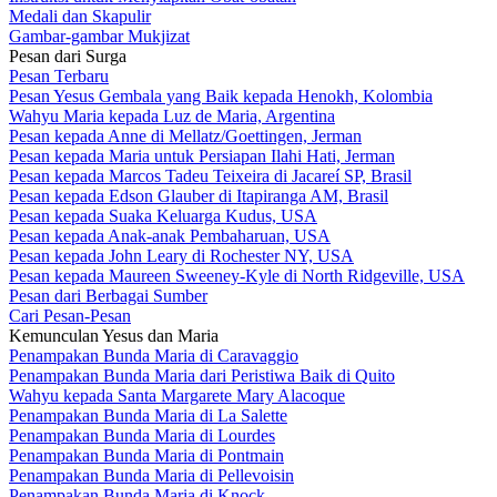
Medali dan Skapulir
Gambar-gambar Mukjizat
Pesan dari Surga
Pesan Terbaru
Pesan Yesus Gembala yang Baik kepada Henokh, Kolombia
Wahyu Maria kepada Luz de Maria, Argentina
Pesan kepada Anne di Mellatz/Goettingen, Jerman
Pesan kepada Maria untuk Persiapan Ilahi Hati, Jerman
Pesan kepada Marcos Tadeu Teixeira di Jacareí SP, Brasil
Pesan kepada Edson Glauber di Itapiranga AM, Brasil
Pesan kepada Suaka Keluarga Kudus, USA
Pesan kepada Anak-anak Pembaharuan, USA
Pesan kepada John Leary di Rochester NY, USA
Pesan kepada Maureen Sweeney-Kyle di North Ridgeville, USA
Pesan dari Berbagai Sumber
Cari Pesan-Pesan
Kemunculan Yesus dan Maria
Penampakan Bunda Maria di Caravaggio
Penampakan Bunda Maria dari Peristiwa Baik di Quito
Wahyu kepada Santa Margarete Mary Alacoque
Penampakan Bunda Maria di La Salette
Penampakan Bunda Maria di Lourdes
Penampakan Bunda Maria di Pontmain
Penampakan Bunda Maria di Pellevoisin
Penampakan Bunda Maria di Knock