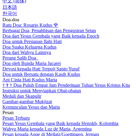
中文 (简体)
日本語
한국어
Doa-doa
Ratu Doa: Rosario Kudus
🌹
Berbagai Doa, Penahbisan dan Pengusiran Setan
Doa dari Yesus Gembala yang Baik kepada Enoch
Doa untuk Persiapan Ilahi Hati
Doa Suaka Keluarga Kudus
Doa dari Wahyu Lainnya
Perang Salib Doa
Doa oleh Bunda Maria Jacarei
Devosi kepada Hati Terpuji Santo Yusuf
Doa untuk Bersatu dengan Kasih Kudus
Api Cinta Hati Kudus Maria
†
†
†
Dua Puluh Empat Jam Penderitaan Tuhan Yesus Kristus Kita
Instruksi untuk Menyiapkan Obat-obatan
Medali dan Skapulir
Gambar-gambar Mukjizat
Kemunculan Yesus dan Maria
Pesan
Pesan Terbaru
Pesan Yesus Gembala yang Baik kepada Henokh, Kolombia
Wahyu Maria kepada Luz de Maria, Argentina
Pesan kepada Anne di Mellatz/Goettingen, Jerman