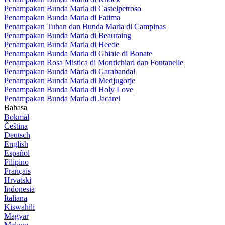
Penampakan Bunda Maria di Castelpetroso
Penampakan Bunda Maria di Fatima
Penampakan Tuhan dan Bunda Maria di Campinas
Penampakan Bunda Maria di Beauraing
Penampakan Bunda Maria di Heede
Penampakan Bunda Maria di Ghiaie di Bonate
Penampakan Rosa Mistica di Montichiari dan Fontanelle
Penampakan Bunda Maria di Garabandal
Penampakan Bunda Maria di Medjugorje
Penampakan Bunda Maria di Holy Love
Penampakan Bunda Maria di Jacarei
Bahasa
Bokmål
Čeština
Deutsch
English
Español
Filipino
Français
Hrvatski
Indonesia
Italiana
Kiswahili
Magyar