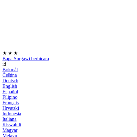
★
★
★
Bapa Surgawi berbicara
id
Bokmål
Čeština
Deutsch
English
Español
Filipino
Français
Hrvatski
Indonesia
Italiana
Kiswahili
Magyar
Melayu