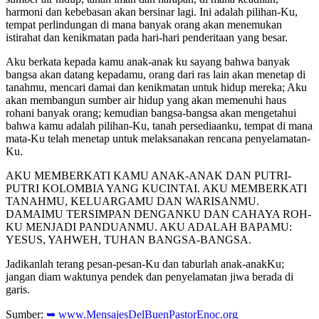
harmoni dan kebebasan akan bersinar lagi. Ini adalah pilihan-Ku,
tempat perlindungan di mana banyak orang akan menemukan
istirahat dan kenikmatan pada hari-hari penderitaan yang besar.
Aku berkata kepada kamu anak-anak ku sayang bahwa banyak
bangsa akan datang kepadamu, orang dari ras lain akan menetap di
tanahmu, mencari damai dan kenikmatan untuk hidup mereka; Aku
akan membangun sumber air hidup yang akan memenuhi haus
rohani banyak orang; kemudian bangsa-bangsa akan mengetahui
bahwa kamu adalah pilihan-Ku, tanah persediaanku, tempat di mana
mata-Ku telah menetap untuk melaksanakan rencana penyelamatan-
Ku.
AKU MEMBERKATI KAMU ANAK-ANAK DAN PUTRI-
PUTRI KOLOMBIA YANG KUCINTAI. AKU MEMBERKATI
TANAHMU, KELUARGAMU DAN WARISANMU.
DAMAIMU TERSIMPAN DENGANKU DAN CAHAYA ROH-
KU MENJADI PANDUANMU. AKU ADALAH BAPAMU:
YESUS, YAHWEH, TUHAN BANGSA-BANGSA.
Jadikanlah terang pesan-pesan-Ku dan taburlah anak-anakKu;
jangan diam waktunya pendek dan penyelamatan jiwa berada di
garis.
Sumber:
➥ www.MensajesDelBuenPastorEnoc.org