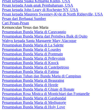
Pesan kepada Suaka Keluarga Kudus, USA
Pesan kepada Anak-anak Pembaharuan, USA
Pesan kepada John Leary di Rochester NY, USA
Pesan kepada Maureen Sweeney-Kyle di North Ridgeville, USA
Pesan dari Berbagai Sumber
Cari Pesan-Pesan
Kemunculan Yesus dan Maria
Penampakan Bunda Maria di Caravaggio
Penampakan Bunda Maria dari Peristiwa Baik di Quito
Wahyu kepada Santa Margarete Mary Alacoque
Penampakan Bunda Maria di La Salette
Penampakan Bunda Maria di Lourdes
Penampakan Bunda Maria di Pontmain
Penampakan Bunda Maria di Pellevoisin
Penampakan Bunda Maria di Knock
Penampakan Bunda Maria di Castelpetroso
Penampakan Bunda Maria di Fatima
Penampakan Tuhan dan Bunda Maria di Campinas
Penampakan Bunda Maria di Beauraing
Penampakan Bunda Maria di Heede
Penampakan Bunda Maria di Ghiaie di Bonate
Penampakan Rosa Mistica di Montichiari dan Fontanelle
Penampakan Bunda Maria di Garabandal
Penampakan Bunda Maria di Medjugorje
Penampakan Bunda Maria di Holy Love