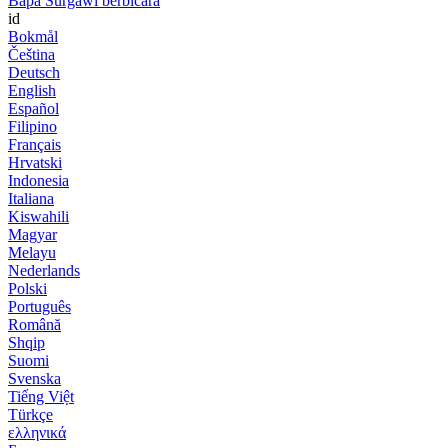
Bapa Surgawi berbicara
id
Bokmål
Čeština
Deutsch
English
Español
Filipino
Français
Hrvatski
Indonesia
Italiana
Kiswahili
Magyar
Melayu
Nederlands
Polski
Português
Română
Shqip
Suomi
Svenska
Tiếng Việt
Türkçe
ελληνικά