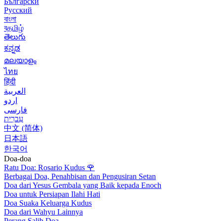
Български
Русский
বাংলা
বதமிழ்
తెలుగు
ಕನ್ನಡ
മലയാളം
ไทย
हिंदी
العربية
اردو
فارسی
עִברִית
中文 (简体)
日本語
한국어
Doa-doa
Ratu Doa: Rosario Kudus
🌹
Berbagai Doa, Penahbisan dan Pengusiran Setan
Doa dari Yesus Gembala yang Baik kepada Enoch
Doa untuk Persiapan Ilahi Hati
Doa Suaka Keluarga Kudus
Doa dari Wahyu Lainnya
Perang Salib Doa