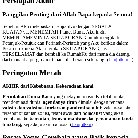
Persiapan Akhir
Panggilan Penting dari Allah Bapa kepada Semua!
Sebelum Aku melepaskan LenganKu dengan SEGALA
KUATANya, MENEMPAH Planet Bumi, Aku ingin
MEMINTAMEMINTA SETIAP ORANG untuk mengikuti
Petunjuk-Petujuk dan Perintah-Perintah yang Aku berikan dalam
Pesan ini karena Aku inginkan SETIAP ORANG, agar
TERSELAMAT dan kembali ke RumahKu dari mana dia datang,
dari mana dia pergi dan di mana dia berada sekarang.
(
Lanjutkan...
)
Peringatan Merah
AKHIR dari Kebebasan, Keberadaan kami
Perintahan Dunia Baru
yang melayani musuhKu telah mulai
mendominasi dunia,
agendanya tiran
dimulai dengan rencana
vaksin dan vaksinasi melawan pandemi saat ini
; vaksin-vaksin
tersebut bukanlah solusi, tetapi awal dari
holocaust
yang akan
membawa ke
kematian
,
transhumanisme
dan
penanaman tanda
binatang
, kepada jutaan manusia. (
Lanjutkan
)
Pesan Yesus Gembala yang Baik kepada