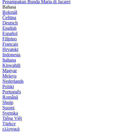
Penampakan Bunda Maria di Jacarei
Bahasa
Bokmål
Čeština
Deutsch
English
Español
Filipino
Français
Hrvatski
Indonesia
Italiana
Kiswahili
Magyar
Melayu
Nederlands
Polski
Português
Română
Shqip
Suomi
Svenska
Tiếng Việt
Türkçe
ελληνικά