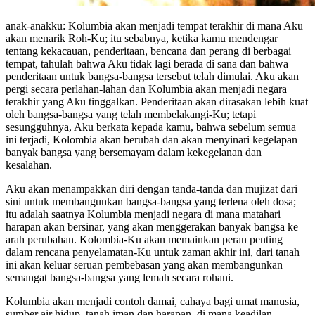
anak-anakku: Kolumbia akan menjadi tempat terakhir di mana Aku
akan menarik Roh-Ku; itu sebabnya, ketika kamu mendengar
tentang kekacauan, penderitaan, bencana dan perang di berbagai
tempat, tahulah bahwa Aku tidak lagi berada di sana dan bahwa
penderitaan untuk bangsa-bangsa tersebut telah dimulai. Aku akan
pergi secara perlahan-lahan dan Kolumbia akan menjadi negara
terakhir yang Aku tinggalkan. Penderitaan akan dirasakan lebih kuat
oleh bangsa-bangsa yang telah membelakangi-Ku; tetapi
sesungguhnya, Aku berkata kepada kamu, bahwa sebelum semua
ini terjadi, Kolombia akan berubah dan akan menyinari kegelapan
banyak bangsa yang bersemayam dalam kekegelanan dan
kesalahan.
Aku akan menampakkan diri dengan tanda-tanda dan mujizat dari
sini untuk membangunkan bangsa-bangsa yang terlena oleh dosa;
itu adalah saatnya Kolumbia menjadi negara di mana matahari
harapan akan bersinar, yang akan menggerakan banyak bangsa ke
arah perubahan. Kolombia-Ku akan memainkan peran penting
dalam rencana penyelamatan-Ku untuk zaman akhir ini, dari tanah
ini akan keluar seruan pembebasan yang akan membangunkan
semangat bangsa-bangsa yang lemah secara rohani.
Kolumbia akan menjadi contoh damai, cahaya bagi umat manusia,
sumber air hidup, tanah iman dan harapan, di mana keadilan,