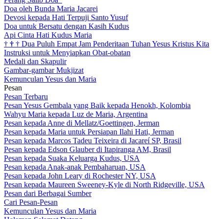
Doa oleh Bunda Maria Jacarei
Devosi kepada Hati Terpuji Santo Yusuf
Doa untuk Bersatu dengan Kasih Kudus
Api Cinta Hati Kudus Maria
†
†
†
Dua Puluh Empat Jam Penderitaan Tuhan Yesus Kristus Kita
Instruksi untuk Menyiapkan Obat-obatan
Medali dan Skapulir
Gambar-gambar Mukjizat
Kemunculan Yesus dan Maria
Pesan
Pesan Terbaru
Pesan Yesus Gembala yang Baik kepada Henokh, Kolombia
Wahyu Maria kepada Luz de Maria, Argentina
Pesan kepada Anne di Mellatz/Goettingen, Jerman
Pesan kepada Maria untuk Persiapan Ilahi Hati, Jerman
Pesan kepada Marcos Tadeu Teixeira di Jacareí SP, Brasil
Pesan kepada Edson Glauber di Itapiranga AM, Brasil
Pesan kepada Suaka Keluarga Kudus, USA
Pesan kepada Anak-anak Pembaharuan, USA
Pesan kepada John Leary di Rochester NY, USA
Pesan kepada Maureen Sweeney-Kyle di North Ridgeville, USA
Pesan dari Berbagai Sumber
Cari Pesan-Pesan
Kemunculan Yesus dan Maria