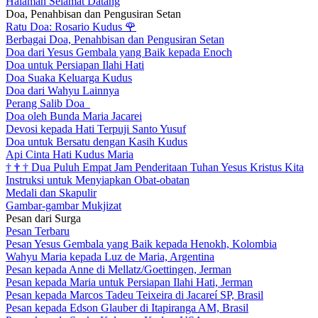
Halaman Selamat Datang
Doa, Penahbisan dan Pengusiran Setan
Ratu Doa: Rosario Kudus
🌹
Berbagai Doa, Penahbisan dan Pengusiran Setan
Doa dari Yesus Gembala yang Baik kepada Enoch
Doa untuk Persiapan Ilahi Hati
Doa Suaka Keluarga Kudus
Doa dari Wahyu Lainnya
Perang Salib Doa
Doa oleh Bunda Maria Jacarei
Devosi kepada Hati Terpuji Santo Yusuf
Doa untuk Bersatu dengan Kasih Kudus
Api Cinta Hati Kudus Maria
†
†
†
Dua Puluh Empat Jam Penderitaan Tuhan Yesus Kristus Kita
Instruksi untuk Menyiapkan Obat-obatan
Medali dan Skapulir
Gambar-gambar Mukjizat
Pesan dari Surga
Pesan Terbaru
Pesan Yesus Gembala yang Baik kepada Henokh, Kolombia
Wahyu Maria kepada Luz de Maria, Argentina
Pesan kepada Anne di Mellatz/Goettingen, Jerman
Pesan kepada Maria untuk Persiapan Ilahi Hati, Jerman
Pesan kepada Marcos Tadeu Teixeira di Jacareí SP, Brasil
Pesan kepada Edson Glauber di Itapiranga AM, Brasil