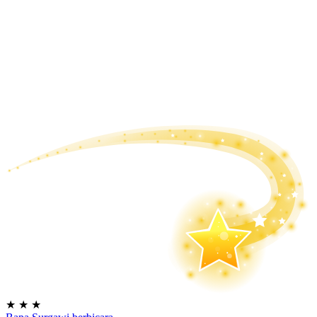
★
★
★