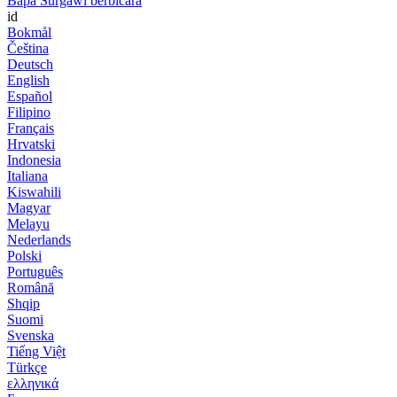
Bapa Surgawi berbicara
id
Bokmål
Čeština
Deutsch
English
Español
Filipino
Français
Hrvatski
Indonesia
Italiana
Kiswahili
Magyar
Melayu
Nederlands
Polski
Português
Română
Shqip
Suomi
Svenska
Tiếng Việt
Türkçe
ελληνικά