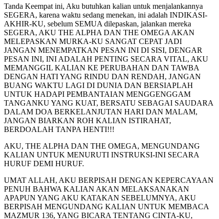
Tanda Keempat ini, Aku butuhkan kalian untuk menjalankannya
SEGERA, karena waktu sedang menekan, ini adalah INDIKASI-
AKHIR-KU, sebelum SEMUA dilepaskan, jalankan mereka
SEGERA, AKU THE ALPHA DAN THE OMEGA AKAN
MELEPASKAN MURKA-KU SANGAT CEPAT JADI
JANGAN MENEMPATKAN PESAN INI DI SISI, DENGAR
PESAN INI, INI ADALAH PENTING SECARA VITAL, AKU
MEMANGGIL KALIAN KE PERUBAHAN DAN TAWBA
DENGAN HATI YANG RINDU DAN RENDAH, JANGAN
BUANG WAKTU LAGI DI DUNIA DAN BERSIAPLAH
UNTUK HADAPI PEMBANTAIAN MENGGENGGAM
TANGANKU YANG KUAT, BERSATU SEBAGAI SAUDARA
DALAM DOA BERKELANJUTAN HARI DAN MALAM,
JANGAN BIARKAN ROH KALIAN ISTIRAHAT,
BERDOALAH TANPA HENTI!!!
AKU, THE ALPHA DAN THE OMEGA, MENGUNDANG
KALIAN UNTUK MENURUTI INSTRUKSI-INI SECARA
HURUF DEMI HURUF.
UMAT ALLAH, AKU BERPISAH DENGAN KEPERCAYAAN
PENUH BAHWA KALIAN AKAN MELAKSANAKAN
APAPUN YANG AKU KATAKAN SEBELUMNYA, AKU
BERPISAH MENGUNDANG KALIAN UNTUK MEMBACA
MAZMUR 136, YANG BICARA TENTANG CINTA-KU,