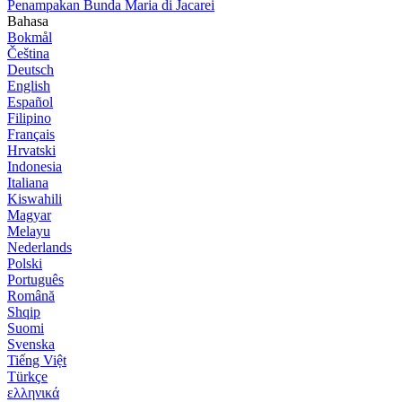
Penampakan Bunda Maria di Jacarei
Bahasa
Bokmål
Čeština
Deutsch
English
Español
Filipino
Français
Hrvatski
Indonesia
Italiana
Kiswahili
Magyar
Melayu
Nederlands
Polski
Português
Română
Shqip
Suomi
Svenska
Tiếng Việt
Türkçe
ελληνικά