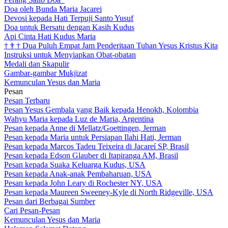
Doa oleh Bunda Maria Jacarei
Devosi kepada Hati Terpuji Santo Yusuf
Doa untuk Bersatu dengan Kasih Kudus
Api Cinta Hati Kudus Maria
†
†
†
Dua Puluh Empat Jam Penderitaan Tuhan Yesus Kristus Kita
Instruksi untuk Menyiapkan Obat-obatan
Medali dan Skapulir
Gambar-gambar Mukjizat
Kemunculan Yesus dan Maria
Pesan
Pesan Terbaru
Pesan Yesus Gembala yang Baik kepada Henokh, Kolombia
Wahyu Maria kepada Luz de Maria, Argentina
Pesan kepada Anne di Mellatz/Goettingen, Jerman
Pesan kepada Maria untuk Persiapan Ilahi Hati, Jerman
Pesan kepada Marcos Tadeu Teixeira di Jacareí SP, Brasil
Pesan kepada Edson Glauber di Itapiranga AM, Brasil
Pesan kepada Suaka Keluarga Kudus, USA
Pesan kepada Anak-anak Pembaharuan, USA
Pesan kepada John Leary di Rochester NY, USA
Pesan kepada Maureen Sweeney-Kyle di North Ridgeville, USA
Pesan dari Berbagai Sumber
Cari Pesan-Pesan
Kemunculan Yesus dan Maria