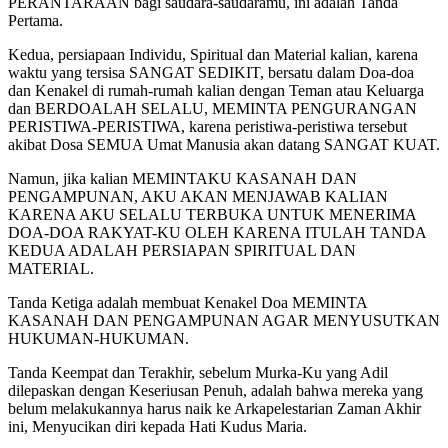
PERANTARAAN bagi saudara-saudaramu, ini adalah Tanda
Pertama.
Kedua, persiapaan Individu, Spiritual dan Material kalian, karena
waktu yang tersisa SANGAT SEDIKIT, bersatu dalam Doa-doa
dan Kenakel di rumah-rumah kalian dengan Teman atau Keluarga
dan BERDOALAH SELALU, MEMINTA PENGURANGAN
PERISTIWA-PERISTIWA, karena peristiwa-peristiwa tersebut
akibat Dosa SEMUA Umat Manusia akan datang SANGAT KUAT.
Namun, jika kalian MEMINTAKU KASANAH DAN
PENGAMPUNAN, AKU AKAN MENJAWAB KALIAN
KARENA AKU SELALU TERBUKA UNTUK MENERIMA
DOA-DOA RAKYAT-KU OLEH KARENA ITULAH TANDA
KEDUA ADALAH PERSIAPAN SPIRITUAL DAN
MATERIAL.
Tanda Ketiga adalah membuat Kenakel Doa MEMINTA
KASANAH DAN PENGAMPUNAN AGAR MENYUSUTKAN
HUKUMAN-HUKUMAN.
Tanda Keempat dan Terakhir, sebelum Murka-Ku yang Adil
dilepaskan dengan Keseriusan Penuh, adalah bahwa mereka yang
belum melakukannya harus naik ke Arkapelestarian Zaman Akhir
ini, Menyucikan diri kepada Hati Kudus Maria.