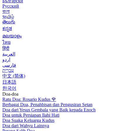
Български
Русский
বাংলা
বதமிழ்
తెలుగు
ಕನ್ನಡ
മലയാളം
ไทย
हिंदी
العربية
اردو
فارسی
עִברִית
中文 (简体)
日本語
한국어
Doa-doa
Ratu Doa: Rosario Kudus
🌹
Berbagai Doa, Penahbisan dan Pengusiran Setan
Doa dari Yesus Gembala yang Baik kepada Enoch
Doa untuk Persiapan Ilahi Hati
Doa Suaka Keluarga Kudus
Doa dari Wahyu Lainnya
Perang Salib Doa