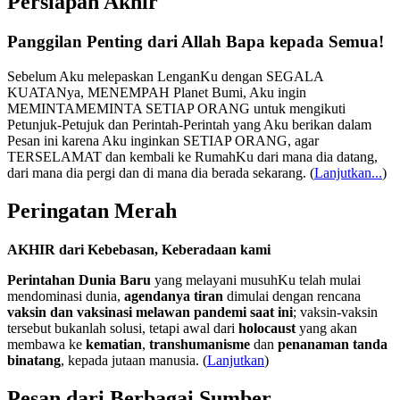
Persiapan Akhir
Panggilan Penting dari Allah Bapa kepada Semua!
Sebelum Aku melepaskan LenganKu dengan SEGALA
KUATANya, MENEMPAH Planet Bumi, Aku ingin
MEMINTAMEMINTA SETIAP ORANG untuk mengikuti
Petunjuk-Petujuk dan Perintah-Perintah yang Aku berikan dalam
Pesan ini karena Aku inginkan SETIAP ORANG, agar
TERSELAMAT dan kembali ke RumahKu dari mana dia datang,
dari mana dia pergi dan di mana dia berada sekarang.
(
Lanjutkan...
)
Peringatan Merah
AKHIR dari Kebebasan, Keberadaan kami
Perintahan Dunia Baru
yang melayani musuhKu telah mulai
mendominasi dunia,
agendanya tiran
dimulai dengan rencana
vaksin dan vaksinasi melawan pandemi saat ini
; vaksin-vaksin
tersebut bukanlah solusi, tetapi awal dari
holocaust
yang akan
membawa ke
kematian
,
transhumanisme
dan
penanaman tanda
binatang
, kepada jutaan manusia. (
Lanjutkan
)
Pesan dari Berbagai Sumber