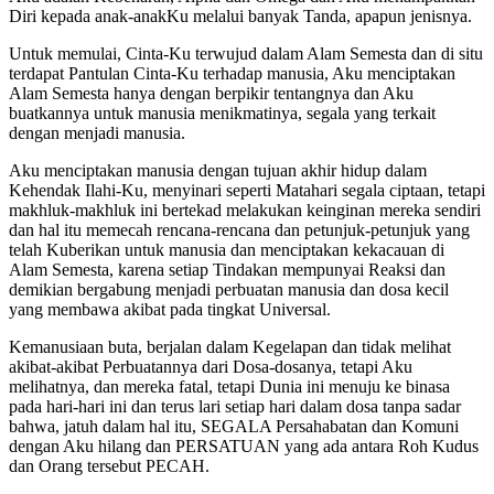
Diri kepada anak-anakKu melalui banyak Tanda, apapun jenisnya.
Untuk memulai, Cinta-Ku terwujud dalam Alam Semesta dan di situ
terdapat Pantulan Cinta-Ku terhadap manusia, Aku menciptakan
Alam Semesta hanya dengan berpikir tentangnya dan Aku
buatkannya untuk manusia menikmatinya, segala yang terkait
dengan menjadi manusia.
Aku menciptakan manusia dengan tujuan akhir hidup dalam
Kehendak Ilahi-Ku, menyinari seperti Matahari segala ciptaan, tetapi
makhluk-makhluk ini bertekad melakukan keinginan mereka sendiri
dan hal itu memecah rencana-rencana dan petunjuk-petunjuk yang
telah Kuberikan untuk manusia dan menciptakan kekacauan di
Alam Semesta, karena setiap Tindakan mempunyai Reaksi dan
demikian bergabung menjadi perbuatan manusia dan dosa kecil
yang membawa akibat pada tingkat Universal.
Kemanusiaan buta, berjalan dalam Kegelapan dan tidak melihat
akibat-akibat Perbuatannya dari Dosa-dosanya, tetapi Aku
melihatnya, dan mereka fatal, tetapi Dunia ini menuju ke binasa
pada hari-hari ini dan terus lari setiap hari dalam dosa tanpa sadar
bahwa, jatuh dalam hal itu, SEGALA Persahabatan dan Komuni
dengan Aku hilang dan PERSATUAN yang ada antara Roh Kudus
dan Orang tersebut PECAH.