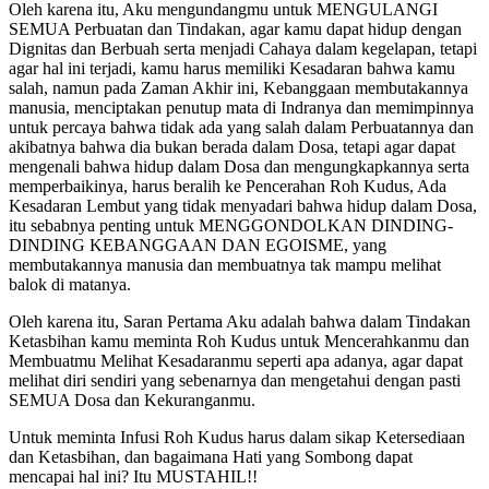
Oleh karena itu, Aku mengundangmu untuk MENGULANGI
SEMUA Perbuatan dan Tindakan, agar kamu dapat hidup dengan
Dignitas dan Berbuah serta menjadi Cahaya dalam kegelapan, tetapi
agar hal ini terjadi, kamu harus memiliki Kesadaran bahwa kamu
salah, namun pada Zaman Akhir ini, Kebanggaan membutakannya
manusia, menciptakan penutup mata di Indranya dan memimpinnya
untuk percaya bahwa tidak ada yang salah dalam Perbuatannya dan
akibatnya bahwa dia bukan berada dalam Dosa, tetapi agar dapat
mengenali bahwa hidup dalam Dosa dan mengungkapkannya serta
memperbaikinya, harus beralih ke Pencerahan Roh Kudus, Ada
Kesadaran Lembut yang tidak menyadari bahwa hidup dalam Dosa,
itu sebabnya penting untuk MENGGONDOLKAN DINDING-
DINDING KEBANGGAAN DAN EGOISME, yang
membutakannya manusia dan membuatnya tak mampu melihat
balok di matanya.
Oleh karena itu, Saran Pertama Aku adalah bahwa dalam Tindakan
Ketasbihan kamu meminta Roh Kudus untuk Mencerahkanmu dan
Membuatmu Melihat Kesadaranmu seperti apa adanya, agar dapat
melihat diri sendiri yang sebenarnya dan mengetahui dengan pasti
SEMUA Dosa dan Kekuranganmu.
Untuk meminta Infusi Roh Kudus harus dalam sikap Ketersediaan
dan Ketasbihan, dan bagaimana Hati yang Sombong dapat
mencapai hal ini? Itu MUSTAHIL!!