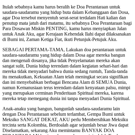
Itulah sebabnya kamu harus beralih ke Doa Perantaraan untuk
saudara-saudaramu yang hidup buta dalam Kebanggaan dan Dosa,
agar Doa tersebut menyentuh serat-serat terdalam Hati kalian dan
penutup mata jatuh dari matamu, itu sebabnya Doa Perantaraan bagi
Para Dosawan Miskin PENTING, kamu harus menyiapkan Jalan
untuk Anak Aku, agar Kerajaan Kehendak Ilahi dapat dilaksanakan
di Bumi ini, Zaman Ketiga Fiat, ikuti Petunjuk-Petujuk Aku.
SEBAGAI PERTAMA-TAMA, Lakukan doa perantaraan untuk
saudara-saudaramu yang hidup dalam Dosa agar mereka bangun
dan mengenali dosanya, jika tidak Penyelamatan mereka akan
sangat sulit, Dunia hidup terendam dalam kegiatan sehari-hari dan
mereka tidak menyadari bahwa dunia sedang runtuh, Tanda-tanda
itu menakutkan, Kekuatan Alam telah meningkat secara signifikan
dan ini menyebabkan berbagai Bencana Alam di SEMUA Dunia,
namun Kemanusiaan terus terendam dalam kenyataan palsu, mimpi
yang merupakan cerminan Penderitaan Spiritual mereka, karena
mereka tetap memegang dunia ini tanpa menyadari Dunia Spiritual.
Anak-anaku yang bangun, bangunlah saudara-saudaramu lain
dengan Doa Perantaraan sebelum terlambat, Gempa Bumi untuk
Meksiko SANGAT DEKAT, AKU perlu Membersihkan Meksiku
tercinta serta Kolombia, Berdoalah agar sejumlah besar Jiwa dapat
Diselamatkan, sekarang Aku memintamu BANYAK DOA