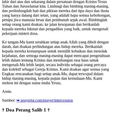
lahir dari atas dan sekarang dalam persatuan dengan Kristus Yesus
Tuhan dan Juruselamat kita. Lindungi dan bimbing masing-masing,
dan perlindungilah hati dan pikiran mereka dari tipu daya dan dusta
yang hanya datang dari setan, yang adalah bapa semua kebohongan,
penipu jiwa manusia besar dan pembunuh sejak awal. Bimbinglah
setiap orang kami doakan, ke jalan kesopanan dan berikanlah
kepada mereka hikmat dan pengadilan yang baik, untuk mengenali
pekerjaan misteri dosa.
Ke tangan-Mu kami serahkan setiap anak Allah yang dibeli dengan
darah, dan doakan perlindungan atas hidup mereka. Berikanlah
kepada mereka kemampuan untuk memilih kebaikan dan menolak
kejahatan, dan semoga masing-masing dapat mencapai pengetahuan
lebih dalam tentang Kristus dan membangun rasa haus untuk
mengenali-Mu lebih lanjut, secara individu sebagai orang percaya
dan kolektif sebagai Gereja Kristus. Kami doakan agar semua yang
Engkau rencanakan bagi setiap anak-Mu, dapat terwujud dalam
hidup masing-masing, kepada pujian dan kemuliaan-Mu. Kami
mohon ini dengan nama mulia Yesus,
Amin.
Sumber:
➥ prayerist.com/prayer/intercession
† Doa Perang Salib 1 †