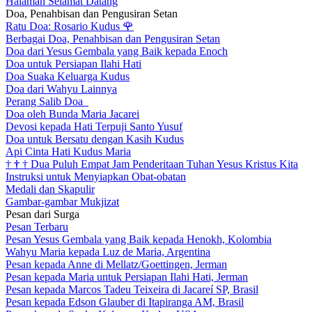
Halaman Selamat Datang
Doa, Penahbisan dan Pengusiran Setan
Ratu Doa: Rosario Kudus
🌹
Berbagai Doa, Penahbisan dan Pengusiran Setan
Doa dari Yesus Gembala yang Baik kepada Enoch
Doa untuk Persiapan Ilahi Hati
Doa Suaka Keluarga Kudus
Doa dari Wahyu Lainnya
Perang Salib Doa
Doa oleh Bunda Maria Jacarei
Devosi kepada Hati Terpuji Santo Yusuf
Doa untuk Bersatu dengan Kasih Kudus
Api Cinta Hati Kudus Maria
†
†
†
Dua Puluh Empat Jam Penderitaan Tuhan Yesus Kristus Kita
Instruksi untuk Menyiapkan Obat-obatan
Medali dan Skapulir
Gambar-gambar Mukjizat
Pesan dari Surga
Pesan Terbaru
Pesan Yesus Gembala yang Baik kepada Henokh, Kolombia
Wahyu Maria kepada Luz de Maria, Argentina
Pesan kepada Anne di Mellatz/Goettingen, Jerman
Pesan kepada Maria untuk Persiapan Ilahi Hati, Jerman
Pesan kepada Marcos Tadeu Teixeira di Jacareí SP, Brasil
Pesan kepada Edson Glauber di Itapiranga AM, Brasil