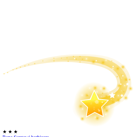
★
★
★