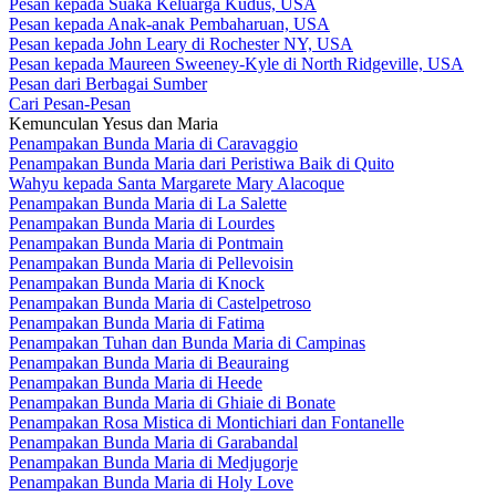
Pesan kepada Suaka Keluarga Kudus, USA
Pesan kepada Anak-anak Pembaharuan, USA
Pesan kepada John Leary di Rochester NY, USA
Pesan kepada Maureen Sweeney-Kyle di North Ridgeville, USA
Pesan dari Berbagai Sumber
Cari Pesan-Pesan
Kemunculan Yesus dan Maria
Penampakan Bunda Maria di Caravaggio
Penampakan Bunda Maria dari Peristiwa Baik di Quito
Wahyu kepada Santa Margarete Mary Alacoque
Penampakan Bunda Maria di La Salette
Penampakan Bunda Maria di Lourdes
Penampakan Bunda Maria di Pontmain
Penampakan Bunda Maria di Pellevoisin
Penampakan Bunda Maria di Knock
Penampakan Bunda Maria di Castelpetroso
Penampakan Bunda Maria di Fatima
Penampakan Tuhan dan Bunda Maria di Campinas
Penampakan Bunda Maria di Beauraing
Penampakan Bunda Maria di Heede
Penampakan Bunda Maria di Ghiaie di Bonate
Penampakan Rosa Mistica di Montichiari dan Fontanelle
Penampakan Bunda Maria di Garabandal
Penampakan Bunda Maria di Medjugorje
Penampakan Bunda Maria di Holy Love