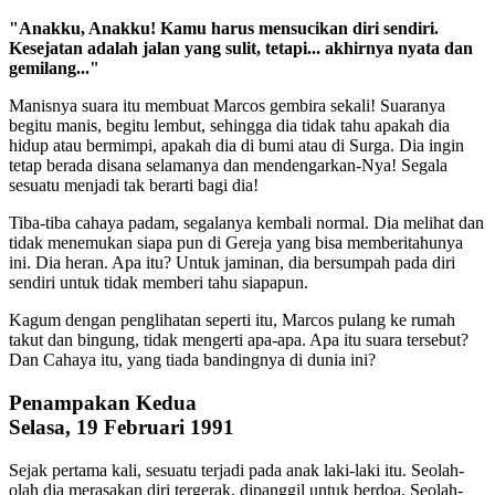
"Anakku, Anakku! Kamu harus mensucikan diri sendiri.
Kesejatan adalah jalan yang sulit, tetapi... akhirnya nyata dan
gemilang..."
Manisnya suara itu membuat Marcos gembira sekali! Suaranya
begitu manis, begitu lembut, sehingga dia tidak tahu apakah dia
hidup atau bermimpi, apakah dia di bumi atau di Surga. Dia ingin
tetap berada disana selamanya dan mendengarkan-Nya! Segala
sesuatu menjadi tak berarti bagi dia!
Tiba-tiba cahaya padam, segalanya kembali normal. Dia melihat dan
tidak menemukan siapa pun di Gereja yang bisa memberitahunya
ini. Dia heran. Apa itu? Untuk jaminan, dia bersumpah pada diri
sendiri untuk tidak memberi tahu siapapun.
Kagum dengan penglihatan seperti itu, Marcos pulang ke rumah
takut dan bingung, tidak mengerti apa-apa. Apa itu suara tersebut?
Dan Cahaya itu, yang tiada bandingnya di dunia ini?
Penampakan Kedua
Selasa, 19 Februari 1991
Sejak pertama kali, sesuatu terjadi pada anak laki-laki itu. Seolah-
olah dia merasakan diri tergerak, dipanggil untuk berdoa. Seolah-