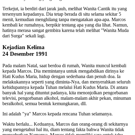
Terkejut, ia berdiri dari jarak jauh, melihat Wanita Cantik itu yang
tersenyum kepadanya. Dia tetap berada di situ selama sekitar 5
menit, kemudian menghilang tanpa mengatakan apa-apa. Marcos
kembali ke rumahnya, berpikir tentang apa yang dia lihat. Namun,
hatinya merasa sangat gembira karena telah melihat "Wanita Muda
dari Surga" sekali lagi.
Kejadian Kelima
24 Desember 1991
Pada malam Natal, saat berdoa di rumah, Wanita muncul kembali
kepada Marcos. Dia memintanya untuk mengabdikan dirinya ke
Hati Kudus Maria, hidup dengan sederhana dan penuh doa. Ia
melakukannya seperti yang diminta-Nya, dan menyerahkan seluruh
kehidupannya kepada Tuhan melalui Hati Kudus Maria. Di antara
banyak hal yang dituntut padanya, kita menonjolkan pengorbanan
televisi, pengorbanan alkohol, malam-malam akhir pekan, minuman
beralkohol, semua bentuk kemungkaran, dll.
Ini adalah "ya" Marcos kepada rencana Tuhan selamanya.
Waktu berlalu... Keduanya, Marcos dan orang-orang di sekitarnya
yang mengetahui hal itu, diam tentang fakta bahwa Wanita tidak
menyebutkan Namanya. Marcos tidak memiliki cara untuk tahu