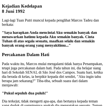
Kejadian Kedelapan
8 Juni 1992
Lagi-lagi Tuan Putri muncul kepada penglihat Marcos Tadeu dan
berkata:
"Saya harapkan Anda mencintai Aku semakin banyak dan
menawarkan hatimu kepada Aku semakin banyak. Cinta
Tuhan di atas segala sesuatu, maafkan selalu dan semakin
banyak orang-orang yang menyakitimu..."
Percakanan Dalam Hati
Pada waktu itu, Marcos mulai mengalami tidak hanya Penampakan,
tetapi juga percakanan dalam hati. Pada tahun ini, dia belajar siang
hari di Sekolah SENAI, di São José dos Campos. Suatu hari, ketika
dia berada di kelas, ia berpikir kepada diri sendiri, "Aku ingin tahu
berapa jam sekarang?" Tiba-tiba, sebuah suara dari dalam
menjawab:
"Pukul sepuluh dua puluh!"
Dia terkejut, tidak mengerti apa-apa, dan bertanya kepada teman
yang duduk di sampingnya apakah dia mengatakan sesuatu. Teman