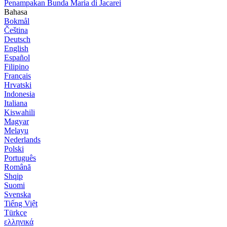
Penampakan Bunda Maria di Jacarei
Bahasa
Bokmål
Čeština
Deutsch
English
Español
Filipino
Français
Hrvatski
Indonesia
Italiana
Kiswahili
Magyar
Melayu
Nederlands
Polski
Português
Română
Shqip
Suomi
Svenska
Tiếng Việt
Türkçe
ελληνικά