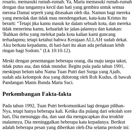
rosario, memasuki rumah-rumah. Ya, Maria memasuki rumah-rumah
dengan dua tangannya kecil dan hati yang gembira untuk semua
merasa Damai seperti yang dirasakan oleh dia. Namun bagi mereka
yang menolak dan tidak mau mendengarkan, kata-kata Kristus itu
berarti: "Tetapi jika kamu masuk ke dalam sebuah kota, dan mereka
tidak menerima kamu, keluarlah ke jalan-jalannya dan katakan:
'Bahkan debu yang melekat pada kota kalian kami guncang
terhadapmu; tetapi ketahui bahwa Kerajaan ALLAH sudah dekat.
Aku berkata kepadamu, di hari-hari itu akan ada perlakuan lebih
ringan bagi Sodom." (Lk 10:10-12).
Meski dengan penentangan beberapa orang, dia maju tanpa takut,
tidak putus asa, dan tidak mundur. Begitu pula pada tahun 1991,
meskipun belum tahu Nama Tuan Putri dari Surga yang Ajaib,
sudah ada kelompok doa yang didorong oleh Roh Kudus, di bawah
Pandangan Manis Bunda Maria Suci.
Perkembangan Fakta-fakta
Pada tahun 1992, Tuan Putri berkomunikasi lagi dengan pilihan-
Nya, tetapi hanya beberapa kali. Ketika dia pulang dari sekolah sore
hari, Dia menunggu dia, dan saat dia mengucapkan doa terakhir
malamnya, Dia meninggalkan beberapa kata kepadanya. Berikut
adalah beberapa pesan yang diberikan oleh-Dia selama periode ini: