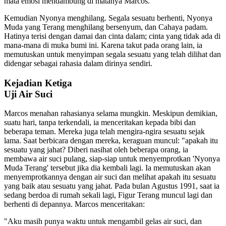
mata emosi mendambung di matanya Marcos.
Kemudian Nyonya menghilang. Segala sesuatu berhenti, Nyonya
Muda yang Terang menghilang bersenyum, dan Cahaya padam.
Hatinya terisi dengan damai dan cinta dalam; cinta yang tidak ada di
mana-mana di muka bumi ini. Karena takut pada orang lain, ia
memutuskan untuk menyimpan segala sesuatu yang telah dilihat dan
didengar sebagai rahasia dalam dirinya sendiri.
Kejadian Ketiga
Uji Air Suci
Marcos menahan rahasianya selama mungkin. Meskipun demikian,
suatu hari, tanpa terkendali, ia menceritakan kepada bibi dan
beberapa teman. Mereka juga telah mengira-ngira sesuatu sejak
lama. Saat berbicara dengan mereka, keraguan muncul: "apakah itu
sesuatu yang jahat? Diberi nasihat oleh beberapa orang, ia
membawa air suci pulang, siap-siap untuk menyemprotkan 'Nyonya
Muda Terang' tersebut jika dia kembali lagi. Ia memutuskan akan
menyemprotkannya dengan air suci dan melihat apakah itu sesuatu
yang baik atau sesuatu yang jahat. Pada bulan Agustus 1991, saat ia
sedang berdoa di rumah sekali lagi, Figur Terang muncul lagi dan
berhenti di depannya. Marcos menceritakan:
"Aku masih punya waktu untuk mengambil gelas air suci, dan