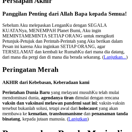
Persiapan Akhir
Panggilan Penting dari Allah Bapa kepada Semua!
Sebelum Aku melepaskan LenganKu dengan SEGALA
KUATANya, MENEMPAH Planet Bumi, Aku ingin
MEMINTAMEMINTA SETIAP ORANG untuk mengikuti
Petunjuk-Petujuk dan Perintah-Perintah yang Aku berikan dalam
Pesan ini karena Aku inginkan SETIAP ORANG, agar
TERSELAMAT dan kembali ke RumahKu dari mana dia datang,
dari mana dia pergi dan di mana dia berada sekarang.
(
Lanjutkan...
)
Peringatan Merah
AKHIR dari Kebebasan, Keberadaan kami
Perintahan Dunia Baru
yang melayani musuhKu telah mulai
mendominasi dunia,
agendanya tiran
dimulai dengan rencana
vaksin dan vaksinasi melawan pandemi saat ini
; vaksin-vaksin
tersebut bukanlah solusi, tetapi awal dari
holocaust
yang akan
membawa ke
kematian
,
transhumanisme
dan
penanaman tanda
binatang
, kepada jutaan manusia. (
Lanjutkan
)