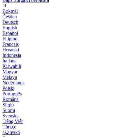
Bapa Surgawi berbicara
id
Bokmål
Čeština
Deutsch
English
Español
Filipino
Français
Hrvatski
Indonesia
Italiana
Kiswahili
Magyar
Melayu
Nederlands
Polski
Português
Română
Shqip
Suomi
Svenska
Tiếng Việt
Türkçe
ελληνικά