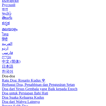
Български
Русский
বাংলা
বதமிழ்
తెలుగు
ಕನ್ನಡ
മലയാളം
ไทย
हिंदी
العربية
اردو
فارسی
עִברִית
中文 (简体)
日本語
한국어
Doa-doa
Ratu Doa: Rosario Kudus
🌹
Berbagai Doa, Penahbisan dan Pengusiran Setan
Doa dari Yesus Gembala yang Baik kepada Enoch
Doa untuk Persiapan Ilahi Hati
Doa Suaka Keluarga Kudus
Doa dari Wahyu Lainnya
Perang Salib Doa