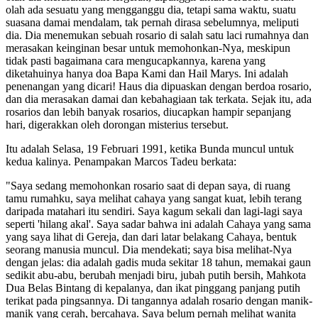
olah ada sesuatu yang mengganggu dia, tetapi sama waktu, suatu
suasana damai mendalam, tak pernah dirasa sebelumnya, meliputi
dia. Dia menemukan sebuah rosario di salah satu laci rumahnya dan
merasakan keinginan besar untuk memohonkan-Nya, meskipun
tidak pasti bagaimana cara mengucapkannya, karena yang
diketahuinya hanya doa Bapa Kami dan Hail Marys. Ini adalah
penenangan yang dicari! Haus dia dipuaskan dengan berdoa rosario,
dan dia merasakan damai dan kebahagiaan tak terkata. Sejak itu, ada
rosarios dan lebih banyak rosarios, diucapkan hampir sepanjang
hari, digerakkan oleh dorongan misterius tersebut.
Itu adalah Selasa, 19 Februari 1991, ketika Bunda muncul untuk
kedua kalinya. Penampakan Marcos Tadeu berkata:
"Saya sedang memohonkan rosario saat di depan saya, di ruang
tamu rumahku, saya melihat cahaya yang sangat kuat, lebih terang
daripada matahari itu sendiri. Saya kagum sekali dan lagi-lagi saya
seperti 'hilang akal'. Saya sadar bahwa ini adalah Cahaya yang sama
yang saya lihat di Gereja, dan dari latar belakang Cahaya, bentuk
seorang manusia muncul. Dia mendekati; saya bisa melihat-Nya
dengan jelas: dia adalah gadis muda sekitar 18 tahun, memakai gaun
sedikit abu-abu, berubah menjadi biru, jubah putih bersih, Mahkota
Dua Belas Bintang di kepalanya, dan ikat pinggang panjang putih
terikat pada pingsannya. Di tangannya adalah rosario dengan manik-
manik yang cerah, bercahaya. Saya belum pernah melihat wanita