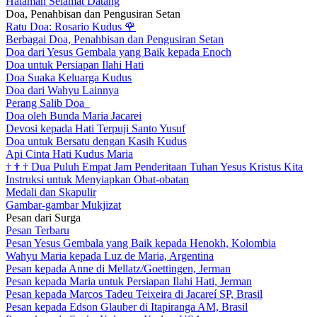
Halaman Selamat Datang
Doa, Penahbisan dan Pengusiran Setan
Ratu Doa: Rosario Kudus
🌹
Berbagai Doa, Penahbisan dan Pengusiran Setan
Doa dari Yesus Gembala yang Baik kepada Enoch
Doa untuk Persiapan Ilahi Hati
Doa Suaka Keluarga Kudus
Doa dari Wahyu Lainnya
Perang Salib Doa
Doa oleh Bunda Maria Jacarei
Devosi kepada Hati Terpuji Santo Yusuf
Doa untuk Bersatu dengan Kasih Kudus
Api Cinta Hati Kudus Maria
†
†
†
Dua Puluh Empat Jam Penderitaan Tuhan Yesus Kristus Kita
Instruksi untuk Menyiapkan Obat-obatan
Medali dan Skapulir
Gambar-gambar Mukjizat
Pesan dari Surga
Pesan Terbaru
Pesan Yesus Gembala yang Baik kepada Henokh, Kolombia
Wahyu Maria kepada Luz de Maria, Argentina
Pesan kepada Anne di Mellatz/Goettingen, Jerman
Pesan kepada Maria untuk Persiapan Ilahi Hati, Jerman
Pesan kepada Marcos Tadeu Teixeira di Jacareí SP, Brasil
Pesan kepada Edson Glauber di Itapiranga AM, Brasil