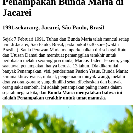
Penampakan Bunda Maria di
Jacarei
1991-sekarang, Jacareí, São Paulo, Brasil
Sejak 7 Februari 1991, Tuhan dan Bunda Maria telah muncul setiap
hari di Jacareí, São Paulo, Brasil, pada pukul 6:30 sore (waktu
Brasília). Santa Perawan Maria memperkenalkan diri sebagai Ratu
dan Utusan Damai dan membuat pemanggilan terakhir untuk
pertobatan melalui seorang pria muda, Marcos Tadeu Teixeira, yang
saat awal penampakan hanya berusia 13 tahun. Dia dikaruniai
banyak Penampakan, visi, penderitaan Pasion Yesus, Bunda Maria;
karunia klirovoyansi; nubuat; pengeluaran minyak wangi; melalui
doanya orang-orang yang dimiliki setan dibebaskan dan banyak
orang sakit sembuh. Ini adalah penampakan paling intens dalam
sejarah negara kita, dan
Bunda Maria menyatakan bahwa ini
adalah Penampakan terakhir untuk umat manusia.