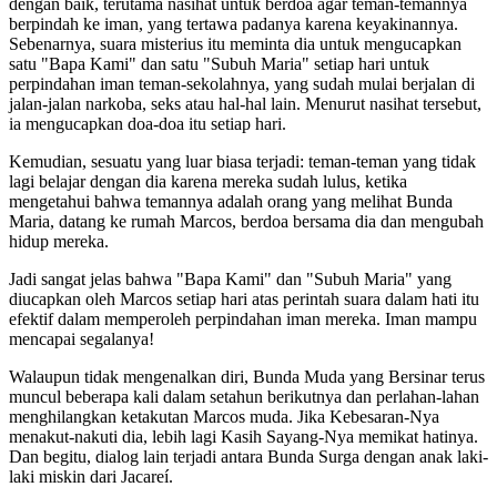
dengan baik, terutama nasihat untuk berdoa agar teman-temannya
berpindah ke iman, yang tertawa padanya karena keyakinannya.
Sebenarnya, suara misterius itu meminta dia untuk mengucapkan
satu "Bapa Kami" dan satu "Subuh Maria" setiap hari untuk
perpindahan iman teman-sekolahnya, yang sudah mulai berjalan di
jalan-jalan narkoba, seks atau hal-hal lain. Menurut nasihat tersebut,
ia mengucapkan doa-doa itu setiap hari.
Kemudian, sesuatu yang luar biasa terjadi: teman-teman yang tidak
lagi belajar dengan dia karena mereka sudah lulus, ketika
mengetahui bahwa temannya adalah orang yang melihat Bunda
Maria, datang ke rumah Marcos, berdoa bersama dia dan mengubah
hidup mereka.
Jadi sangat jelas bahwa "Bapa Kami" dan "Subuh Maria" yang
diucapkan oleh Marcos setiap hari atas perintah suara dalam hati itu
efektif dalam memperoleh perpindahan iman mereka. Iman mampu
mencapai segalanya!
Walaupun tidak mengenalkan diri, Bunda Muda yang Bersinar terus
muncul beberapa kali dalam setahun berikutnya dan perlahan-lahan
menghilangkan ketakutan Marcos muda. Jika Kebesaran-Nya
menakut-nakuti dia, lebih lagi Kasih Sayang-Nya memikat hatinya.
Dan begitu, dialog lain terjadi antara Bunda Surga dengan anak laki-
laki miskin dari Jacareí.