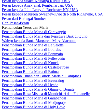
Pesan kepada Suaka Keluarga Kudus, USA
Pesan kepada Anak-anak Pembaharuan, USA
Pesan kepada John Leary di Rochester NY, USA
Pesan kepada Maureen Sweeney-Kyle di North Ridgeville, USA
Pesan dari Berbagai Sumber
Cari Pesan-Pesan
Kemunculan Yesus dan Maria
Penampakan Bunda Maria di Caravaggio
Penampakan Bunda Maria dari Peristiwa Baik di Quito
Wahyu kepada Santa Margarete Mary Alacoque
Penampakan Bunda Maria di La Salette
Penampakan Bunda Maria di Lourdes
Penampakan Bunda Maria di Pontmain
Penampakan Bunda Maria di Pellevoisin
Penampakan Bunda Maria di Knock
Penampakan Bunda Maria di Castelpetroso
Penampakan Bunda Maria di Fatima
Penampakan Tuhan dan Bunda Maria di Campinas
Penampakan Bunda Maria di Beauraing
Penampakan Bunda Maria di Heede
Penampakan Bunda Maria di Ghiaie di Bonate
Penampakan Rosa Mistica di Montichiari dan Fontanelle
Penampakan Bunda Maria di Garabandal
Penampakan Bunda Maria di Medjugorje
Penampakan Bunda Maria di Holy Love