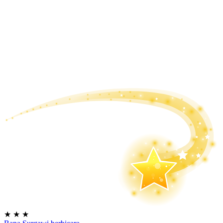
★
★
★