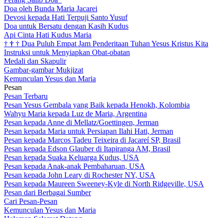
Doa oleh Bunda Maria Jacarei
Devosi kepada Hati Terpuji Santo Yusuf
Doa untuk Bersatu dengan Kasih Kudus
Api Cinta Hati Kudus Maria
†
†
†
Dua Puluh Empat Jam Penderitaan Tuhan Yesus Kristus Kita
Instruksi untuk Menyiapkan Obat-obatan
Medali dan Skapulir
Gambar-gambar Mukjizat
Kemunculan Yesus dan Maria
Pesan
Pesan Terbaru
Pesan Yesus Gembala yang Baik kepada Henokh, Kolombia
Wahyu Maria kepada Luz de Maria, Argentina
Pesan kepada Anne di Mellatz/Goettingen, Jerman
Pesan kepada Maria untuk Persiapan Ilahi Hati, Jerman
Pesan kepada Marcos Tadeu Teixeira di Jacareí SP, Brasil
Pesan kepada Edson Glauber di Itapiranga AM, Brasil
Pesan kepada Suaka Keluarga Kudus, USA
Pesan kepada Anak-anak Pembaharuan, USA
Pesan kepada John Leary di Rochester NY, USA
Pesan kepada Maureen Sweeney-Kyle di North Ridgeville, USA
Pesan dari Berbagai Sumber
Cari Pesan-Pesan
Kemunculan Yesus dan Maria