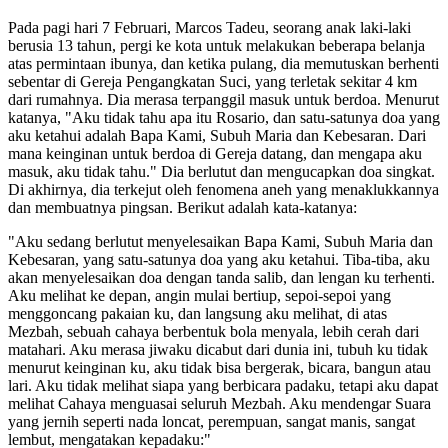
Pada pagi hari 7 Februari, Marcos Tadeu, seorang anak laki-laki
berusia 13 tahun, pergi ke kota untuk melakukan beberapa belanja
atas permintaan ibunya, dan ketika pulang, dia memutuskan berhenti
sebentar di Gereja Pengangkatan Suci, yang terletak sekitar 4 km
dari rumahnya. Dia merasa terpanggil masuk untuk berdoa. Menurut
katanya, "Aku tidak tahu apa itu Rosario, dan satu-satunya doa yang
aku ketahui adalah Bapa Kami, Subuh Maria dan Kebesaran. Dari
mana keinginan untuk berdoa di Gereja datang, dan mengapa aku
masuk, aku tidak tahu." Dia berlutut dan mengucapkan doa singkat.
Di akhirnya, dia terkejut oleh fenomena aneh yang menaklukkannya
dan membuatnya pingsan. Berikut adalah kata-katanya:
"Aku sedang berlutut menyelesaikan Bapa Kami, Subuh Maria dan
Kebesaran, yang satu-satunya doa yang aku ketahui. Tiba-tiba, aku
akan menyelesaikan doa dengan tanda salib, dan lengan ku terhenti.
Aku melihat ke depan, angin mulai bertiup, sepoi-sepoi yang
menggoncang pakaian ku, dan langsung aku melihat, di atas
Mezbah, sebuah cahaya berbentuk bola menyala, lebih cerah dari
matahari. Aku merasa jiwaku dicabut dari dunia ini, tubuh ku tidak
menurut keinginan ku, aku tidak bisa bergerak, bicara, bangun atau
lari. Aku tidak melihat siapa yang berbicara padaku, tetapi aku dapat
melihat Cahaya menguasai seluruh Mezbah. Aku mendengar Suara
yang jernih seperti nada loncat, perempuan, sangat manis, sangat
lembut, mengatakan kepadaku:"