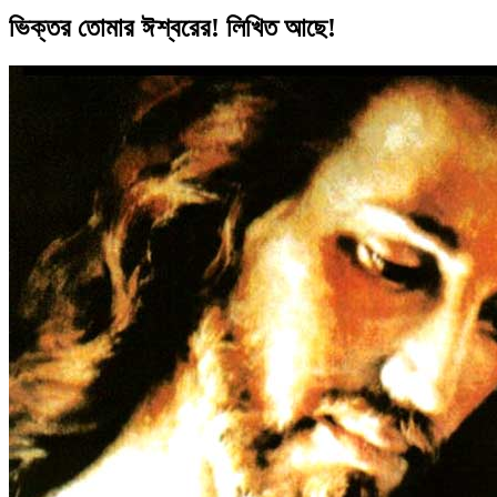
ভিক্তর তোমার ঈশ্বরের! লিখিত আছে!