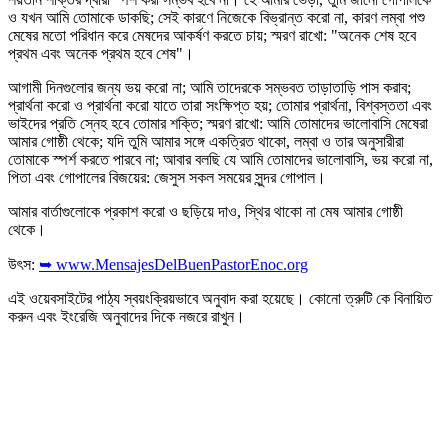
ও যখন আমি তোমাকে ডাকছি; সেই কারণে নিজেকে বিভ্রান্ত করো না, কারণ লম্বা পশু
মেষের মতো পরিধান করে মেষদের আকর্ষণ করতে চায়; স্মরণ রাখো: "অনেক শেষ হবে
প্রথম এবং অনেক প্রথম হবে শেষ"।
আগামী দিনগুলোর জন্য ভয় করো না; আমি তাদেরকে সম্ভবত তাড়াতাড়ি পাস করাব;
প্রার্থনা করো ও প্রার্থনা করো যাতে তারা সংক্ষিপ্ত হয়; তোমার প্রার্থনা, বিশ্বস্ততা এবং
ভাইদের প্রতি স্নেহ হবে তোমার শক্তি; স্মরণ রাখো: আমি তোমাদের ভালোবাসি মেষেরা
আমার গোষ্ঠী থেকে; যদি তুমি আমার সঙ্গে একত্রিত থাকো, লম্বা ও তার অনুসারীরা
তোমাকে স্পর্শ করতে পারবে না; আবার বলছি যে আমি তোমাদের ভালোবাসি, ভয় করো না,
পিতা এবং গোপালের বিজয়ের: জেসুস সকল সময়ের সুন্দর গোপাল।
আমার বার্তাগুলোকে প্রকাশ করো ও ছড়িয়ে দাও, স্থির থাকো না মেষ আমার গোষ্ঠী
থেকে।
উৎস:
➥ www.MensajesDelBuenPastorEnoc.org
এই ওয়েবসাইটের পাঠ্য স্বয়ংক্রিয়ভাবে অনুবাদ করা হয়েছে। কোনো ত্রুটি কে বিনায়িত
করুন এবং ইংরেজি অনুবাদের দিকে নজরে রাখুন।