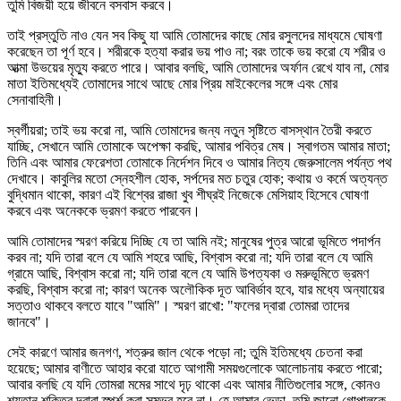
তুমি বিজয়ী হয়ে জীবনে বসবাস করবে।
তাই প্রস্তুতি নাও যেন সব কিছু যা আমি তোমাদের কাছে মোর রসুলদের মাধ্যমে ঘোষণা
করেছেন তা পূর্ণ হবে। শরীরকে হত্যা করার ভয় পাও না; বরং তাকে ভয় করো যে শরীর ও
আত্মা উভয়ের মৃত্যু করতে পারে। আবার বলছি, আমি তোমাদের অর্ফান রেখে যাব না, মোর
মাতা ইতিমধ্যেই তোমাদের সাথে আছে মোর প্রিয় মাইকেলের সঙ্গে এবং মোর
সেনাবাহিনী।
স্বর্গীয়রা; তাই ভয় করো না, আমি তোমাদের জন্য নতুন সৃষ্টিতে বাসস্থান তৈরী করতে
যাচ্ছি, সেখানে আমি তোমাকে অপেক্ষা করছি, আমার পবিত্র মেষ। স্বাগতম আমার মাতা;
তিনি এবং আমার ফেরেশতা তোমাকে নির্দেশন দিবে ও আমার নিত্য জেরুসালেম পর্যন্ত পথ
দেখাবে। কাবুলির মতো স্নেহশীল হোক, সর্পদের মত চতুর হোক; কথায় ও কর্মে অত্যন্ত
বুদ্ধিমান থাকো, কারণ এই বিশ্বের রাজা খুব শীঘ্রই নিজেকে মেসিয়াহ হিসেবে ঘোষণা
করবে এবং অনেককে ভ্রমণ করতে পারবেন।
আমি তোমাদের স্মরণ করিয়ে দিচ্ছি যে তা আমি নই; মানুষের পুত্র আরো ভূমিতে পদার্পন
করব না; যদি তারা বলে যে আমি শহরে আছি, বিশ্বাস করো না; যদি তারা বলে যে আমি
গ্রামে আছি, বিশ্বাস করো না; যদি তারা বলে যে আমি উপত্যকা ও মরুভূমিতে ভ্রমণ
করছি, বিশ্বাস করো না; কারণ অনেক অলৌকিক দূত আবির্ভাব হবে, যার মধ্যে অন্যায়ের
সত্তাও থাকবে বলতে যাবে "আমি"। স্মরণ রাখো: "ফলের দ্বারা তোমরা তাদের
জানবে"।
সেই কারণে আমার জনগণ, শত্রুর জাল থেকে পড়ো না; তুমি ইতিমধ্যে চেতনা করা
হয়েছে; আমার বাণীতে আহার করো যাতে আগামী সময়গুলোকে আলোচনায় করতে পারো;
আবার বলছি যে যদি তোমরা মমের সাথে দৃঢ় থাকো এবং আমার নীতিগুলোর সঙ্গে, কোনও
শয়তান শক্তির দ্বারা স্পর্শ করা সম্ভব হবে না। হে আমার ভেড়া, তুমি জানো গোপালকে