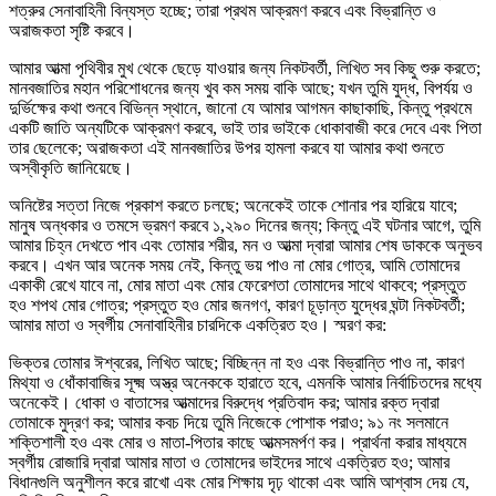
শত্রুর সেনাবাহিনী বিন্যস্ত হচ্ছে; তারা প্রথম আক্রমণ করবে এবং বিভ্রান্তি ও
অরাজকতা সৃষ্টি করবে।
আমার আত্মা পৃথিবীর মুখ থেকে ছেড়ে যাওয়ার জন্য নিকটবর্তী, লিখিত সব কিছু শুরু করতে;
মানবজাতির মহান পরিশোধনের জন্য খুব কম সময় বাকি আছে; যখন তুমি যুদ্ধ, বিপর্যয় ও
দুর্ভিক্ষের কথা শুনবে বিভিন্ন স্থানে, জানো যে আমার আগমন কাছাকাছি, কিন্তু প্রথমে
একটি জাতি অন্যটিকে আক্রমণ করবে, ভাই তার ভাইকে ধোকাবাজী করে দেবে এবং পিতা
তার ছেলেকে; অরাজকতা এই মানবজাতির উপর হামলা করবে যা আমার কথা শুনতে
অস্বীকৃতি জানিয়েছে।
অনিষ্টের সত্তা নিজে প্রকাশ করতে চলছে; অনেকেই তাকে শোনার পর হারিয়ে যাবে;
মানুষ অন্ধকার ও তমসে ভ্রমণ করবে ১,২৯০ দিনের জন্য; কিন্তু এই ঘটনার আগে, তুমি
আমার চিহ্ন দেখতে পাব এবং তোমার শরীর, মন ও আত্মা দ্বারা আমার শেষ ডাককে অনুভব
করবে। এখন আর অনেক সময় নেই, কিন্তু ভয় পাও না মোর গোত্র, আমি তোমাদের
একাকী রেখে যাবে না, মোর মাতা এবং মোর ফেরেশতা তোমাদের সাথে থাকবে; প্রস্তুত
হও শপথ মোর গোত্র; প্রস্তুত হও মোর জনগণ, কারণ চূড়ান্ত যুদ্ধের ঘন্টা নিকটবর্তী;
আমার মাতা ও স্বর্গীয় সেনাবাহিনীর চারদিকে একত্রিত হও। স্মরণ কর:
ভিক্তর তোমার ঈশ্বরের, লিখিত আছে; বিচ্ছিন্ন না হও এবং বিভ্রান্তি পাও না, কারণ
মিথ্যা ও ধোঁকাবাজির সূক্ষ্ম অস্ত্র অনেককে হারাতে হবে, এমনকি আমার নির্বাচিতদের মধ্যে
অনেকেই। ধোকা ও বাতাসের আত্মাদের বিরুদ্ধে প্রতিবাদ কর; আমার রক্ত দ্বারা
তোমাকে মুদ্রণ কর; আমার কবচ দিয়ে তুমি নিজেকে পোশাক পরাও; ৯১ নং সলমানে
শক্তিশালী হও এবং মোর ও মাতা-পিতার কাছে আত্মসমর্পণ কর। প্রার্থনা করার মাধ্যমে
স্বর্গীয় রোজারি দ্বারা আমার মাতা ও তোমাদের ভাইদের সাথে একত্রিত হও; আমার
বিধানগুলি অনুশীলন করে রাখো এবং মোর শিক্ষায় দৃঢ় থাকো এবং আমি আশ্বাস দেয় যে,