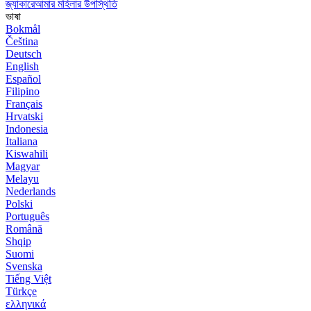
জ্যাকারেআমার মহিলার উপস্থিতি
ভাষা
Bokmål
Čeština
Deutsch
English
Español
Filipino
Français
Hrvatski
Indonesia
Italiana
Kiswahili
Magyar
Melayu
Nederlands
Polski
Português
Română
Shqip
Suomi
Svenska
Tiếng Việt
Türkçe
ελληνικά