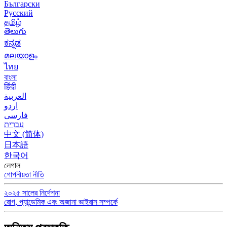
Български
Русский
தமிழ்
తెలుగు
ಕನ್ನಡ
മലയാളം
ไทย
বাংলা
हिंदी
العربية
اردو
فارسی
עִברִית
中文 (简体)
日本語
한국어
লেগাল
গোপনীয়তা নীতি
২০২৫ সালের নির্দেশনা
রোগ, প্যান্ডেমিক এবং অজানা ভাইরাস সম্পর্কে