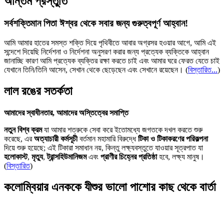
অন্তিম প্রস্তুতি
সর্বশক্তিমান পিতা ঈশ্বর থেকে সবার জন্য গুরুত্বপূর্ণ আহ্বান!
আমি আমার হাতের সমস্ত শক্তি দিয়ে পৃথিবীতে আবার অগ্রসর হওয়ার আগে, আমি এই
সন্দেশে দিয়েছি নির্দেশনা ও নির্দেশনা অনুসরণ করার জন্য প্রত্যেক ব্যক্তিকে আহ্বান
জানাচ্ছি কারণ আমি প্রত্যেক ব্যক্তির রক্ষা করতে চাই এবং আমার ঘরে ফেরত যেতে চাই
যেখানে তিনি/তিনি আসেন, সেখান থেকে ছেড়েছেন এবং সেখানে রয়েছেন।
(
বিস্তারিত...
)
লাল রঙের সতর্কতা
আমাদের স্বাধীনতার, আমাদের অস্তিত্বের সমাপ্তি
নতুন বিশ্ব ক্রম
যা আমার শত্রুকে সেবা করে ইতোমধ্যে জগতকে দখল করতে শুরু
করেছে, এর
অত্যাচারী কর্মসূচী
বর্তমান মহামারি বিরুদ্ধে
টিকা ও টিকাকরণের পরিকল্পনা
দিয়ে শুরু হয়েছে; এই টিকারা সমাধান নয়, কিন্তু লক্ষ্যবস্তুতে যাওয়ার সূত্রপাত যা
হলোকাস্ট
,
মৃত্যু
,
ট্রান্সহিউমানিজম
এবং
প্রাণীর চিহ্নের প্রতিষ্ঠা
হবে, লক্ষ্য মানুষ।
(
বিস্তারিত
)
কলোম্বিয়ার এনককে যীশুর ভালো পাশোর কাছ থেকে বার্তা