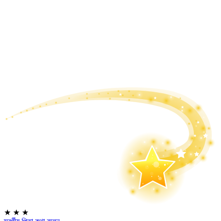
★
★
★