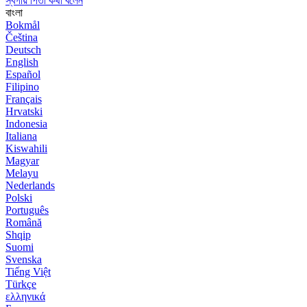
স্বর্গীয় পিতা কথা বলেন
বাংলা
Bokmål
Čeština
Deutsch
English
Español
Filipino
Français
Hrvatski
Indonesia
Italiana
Kiswahili
Magyar
Melayu
Nederlands
Polski
Português
Română
Shqip
Suomi
Svenska
Tiếng Việt
Türkçe
ελληνικά