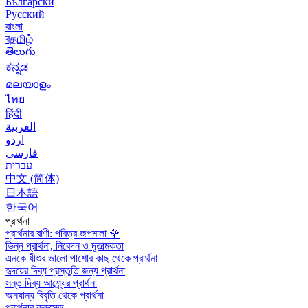
Български
Русский
বাংলা
বதமிழ்
తెలుగు
ಕನ್ನಡ
മലയാളം
ไทย
हिंदी
العربية
اردو
فارسی
עִברִית
中文 (简体)
日本語
한국어
প্রার্থনা
প্রার্থনার রাণী: পবিত্র জপমালা
🌹
ভিন্ন প্রার্থনা, নিবেদন ও দূতাত্মকতা
এনকে যীশুর ভালো পাশোর কাছ থেকে প্রার্থনা
হৃদয়ের দিব্য প্রস্তুতি জন্য প্রার্থনা
সন্ত দিব্য আশ্র্যের প্রার্থনা
অন্যান্য বিবৃতি থেকে প্রার্থনা
প্রার্থনার ক্রুসেড