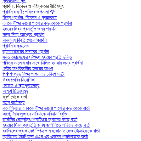
সুবিধাজনক পৃষ্ঠা
প্রার্থনা, নিবেদন ও বহিষ্কারের রীতিসমূহ
প্রার্থনার রাণী: পবিত্র জপমালা
🌹
ভিন্ন প্রার্থনা, নিবেদন ও দূতাত্মকতা
এনকে যীশুর ভালো পাশোর কাছ থেকে প্রার্থনা
হৃদয়ের দিব্য প্রস্তুতি জন্য প্রার্থনা
সন্ত দিব্য আশ্র্যের প্রার্থনা
অন্যান্য বিবৃতি থেকে প্রার্থনা
প্রার্থনার ক্রুসেড
জ্যাকারেইয়ের মাদারের প্রার্থনা
সন্ত জোসেফের সর্বশুদ্ধ হৃদয়ের প্রতি ভক্তি
পবিত্র ভালোবাসার সাথে মিলিত হওয়ার জন্য প্রার্থনা
মেরীর অপরিবর্তনীয় হৃদয়ের আগুন
†
†
†
প্রভু যিশুর পাশন এর চব্বিশ ঘণ্টা
উষধ তৈরির নির্দেশিকা
মেডেল ও স্ক্যাপুলারসমূহ
আশ্চর্য চিত্রসমূহ
স্বর্গ থেকে বার্তা
নতুন বার্তাসমূহ
কলোম্বিয়ার এনককে যীশুর ভালো পাশোর কাছ থেকে বার্তা
অর্জেন্টিনায় লুজ দে মারিয়াকে মরিয়ান বিবৃতি
জার্মানির মেল্লাট্‌স/গ্যোটিংয়ে অ্যানের কাছে বার্তা
হৃদয়ের দিব্য প্রস্তুতি জন্য জার্মানিতে মারিয়ার কাছে বার্তা
ব্রাজিলের জ্যাকারেই স্পি-তে মারকোস তাদেও টেক্সেইরাকে বার্তা
ব্রাজিলের ইটাপিরাঙ্গা এএম-এর এডসন গ্লাউবারকে বার্তা