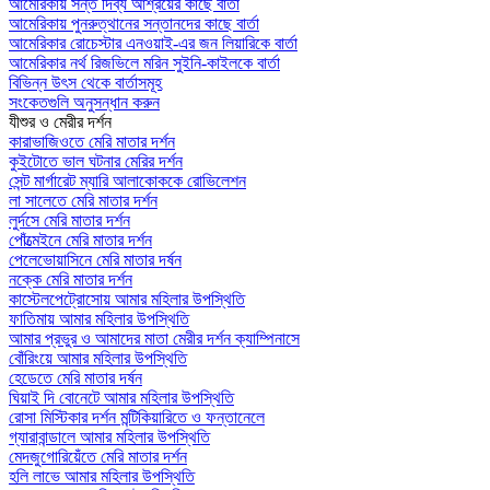
আমেরিকায় সন্ত দিব্য আশ্রয়ের কাছে বার্তা
আমেরিকায় পুনরুত্থানের সন্তানদের কাছে বার্তা
আমেরিকার রোচেস্টার এনওয়াই-এর জন লিয়ারিকে বার্তা
আমেরিকার নর্থ রিজভিলে মরিন সুইনি-কাইলকে বার্তা
বিভিন্ন উৎস থেকে বার্তাসমূহ
সংকেতগুলি অনুসন্ধান করুন
যীশুর ও মেরীর দর্শন
কারাভাজিওতে মেরি মাতার দর্শন
কুইটোতে ভাল ঘটনার মেরির দর্শন
সেন্ট মার্গারেট ম্যারি আলাকোককে রোভিলেশন
লা সালেতে মেরি মাতার দর্শন
লুর্দসে মেরি মাতার দর্শন
পোঁত্মেইনে মেরি মাতার দর্শন
পেলেভোয়াসিনে মেরি মাতার দর্ষন
নক্কে মেরি মাতার দর্শন
কাস্টেলপেট্রোসোয় আমার মহিলার উপস্থিতি
ফাতিমায় আমার মহিলার উপস্থিতি
আমার প্রভুর ও আমাদের মাতা মেরীর দর্শন ক্যাম্পিনাসে
বোঁরিংয়ে আমার মহিলার উপস্থিতি
হেডেতে মেরি মাতার দর্ষন
ঘিয়াই দি বোনেটে আমার মহিলার উপস্থিতি
রোসা মিস্টিকার দর্শন মন্টিকিয়ারিতে ও ফন্তানেলে
গ্যারাবান্ডালে আমার মহিলার উপস্থিতি
মেদজুগোরিয়েঁতে মেরি মাতার দর্শন
হলি লাভে আমার মহিলার উপস্থিতি