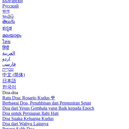
Български
Русский
বাংলা
বதமிழ்
తెలుగు
ಕನ್ನಡ
മലയാളം
ไทย
हिंदी
العربية
اردو
فارسی
עִברִית
中文 (简体)
日本語
한국어
Doa-doa
Ratu Doa: Rosario Kudus
🌹
Berbagai Doa, Penahbisan dan Pengusiran Setan
Doa dari Yesus Gembala yang Baik kepada Enoch
Doa untuk Persiapan Ilahi Hati
Doa Suaka Keluarga Kudus
Doa dari Wahyu Lainnya
Perang Salib Doa