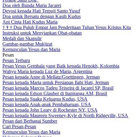
Doa oleh Bunda Maria Jacarei
Devosi kepada Hati Terpuji Santo Yusuf
Doa untuk Bersatu dengan Kasih Kudus
Api Cinta Hati Kudus Maria
†
†
†
Dua Puluh Empat Jam Penderitaan Tuhan Yesus Kristus Kita
Instruksi untuk Menyiapkan Obat-obatan
Medali dan Skapulir
Gambar-gambar Mukjizat
Kemunculan Yesus dan Maria
Pesan
Pesan Terbaru
Pesan Yesus Gembala yang Baik kepada Henokh, Kolombia
Wahyu Maria kepada Luz de Maria, Argentina
Pesan kepada Anne di Mellatz/Goettingen, Jerman
Pesan kepada Maria untuk Persiapan Ilahi Hati, Jerman
Pesan kepada Marcos Tadeu Teixeira di Jacareí SP, Brasil
Pesan kepada Edson Glauber di Itapiranga AM, Brasil
Pesan kepada Suaka Keluarga Kudus, USA
Pesan kepada Anak-anak Pembaharuan, USA
Pesan kepada John Leary di Rochester NY, USA
Pesan kepada Maureen Sweeney-Kyle di North Ridgeville, USA
Pesan dari Berbagai Sumber
Cari Pesan-Pesan
Kemunculan Yesus dan Maria