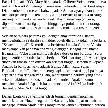
Pada 1 Januari 1933, Mary berbicara ke Gilberte Voisin memintanya
untuk
“Doa
selalu
”
, dengan penekanan pada selalu; hari berikutnya
Dia memberitahu mereka bahwa pada 3 Januari, yang akan terbukti
menjadi penampakan terakhir, Dia akan berbicara kepada masing-
masing dari mereka secara terpisah. Kerumunan sangat besar,
diperkirakan antara tiga puluh hingga tiga puluh lima ribu orang,
berkumpul malam itu saat anak-anak memulai doa rosario mereka.
Setelah berbicara pertama kali dengan anak termuda Gilberte,
memberitahunya rahasia yang tidak boleh dia ungkapkan, ia berkata:
“Selamat tinggal”
. Kemudian ia berbicara kepada Gilberte Voisin,
menyampaikan padanya apa yang dianggap sebagai janji utama
Beauraing,
“Aku akan mengubah dosa-dosa orang berdosa”
, serta
juga memberikan rahasia dan berkata:
“Selamat tinggal”
. Albert juga
diberikan rahasia dan diucapkan selamat tinggal, sementara kepada
Andrée ia berkata:
“Aku adalah Bunda Allah, Ratu Surga.
Berdoalah selalu”
, sebelum mengucapkan selamat tinggal padanya
seperti halnya dengan yang lain, menunjukkan hatinya yang emas
sebelum akhirnya berkata kepada Fernande:
“Apakah kamu
mencintai Anaku? Apakah kamu mencintai Aku? Maka kurbanlah
diri untuk Aku. Selamat tinggal!”
.
Dalam konteks apa yang terjadi di Jerman, dengan ancaman
mendekati dari Nazi mengambil kekuasaan, kita dapat memahami
mengapa Bunda Maria harus sangat menekankan kebutuhan berdoa.