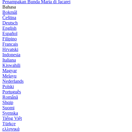
Penampakan Bunda Maria di Jacarei
Bahasa
Bokmål
Čeština
Deutsch
English
Español
Filipino
Français
Hrvatski
Indonesia
Italiana
Kiswahili
Magyar
Melayu
Nederlands
Polski
Português
Română
Shqip
Suomi
Svenska
Tiếng Việt
Türkçe
ελληνικά