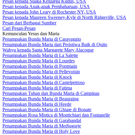
Pesan kepada Suaka Keluarga Kudus, USA
Pesan kepada Anak-anak Pembaharuan, USA
Pesan kepada John Leary di Rochester NY, USA
Pesan kepada Maureen Sweeney-Kyle di North Ridgeville, USA
Pesan dari Berbagai Sumber
Cari Pesan-Pesan
Kemunculan Yesus dan Maria
Penampakan Bunda Maria di Caravaggio
Penampakan Bunda Maria dari Peristiwa Baik di Quito
Wahyu kepada Santa Margarete Mary Alacoque
Penampakan Bunda Maria di La Salette
Penampakan Bunda Maria di Lourdes
Penampakan Bunda Maria di Pontmain
Penampakan Bunda Maria di Pellevoisin
Penampakan Bunda Maria di Knock
Penampakan Bunda Maria di Castelpetroso
Penampakan Bunda Maria di Fatima
Penampakan Tuhan dan Bunda Maria di Campinas
Penampakan Bunda Maria di Beauraing
Penampakan Bunda Maria di Heede
Penampakan Bunda Maria di Ghiaie di Bonate
Penampakan Rosa Mistica di Montichiari dan Fontanelle
Penampakan Bunda Maria di Garabandal
Penampakan Bunda Maria di Medjugorje
Penampakan Bunda Maria di Holy Love