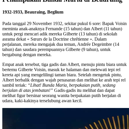
1932-1933, Beauraing, Beglium
Pada tanggal 29 November 1932, sekitar pukul 6 sore: Bapak Voisin
meminta anak-anaknya Fernande (15 tahun) dan Albert (11 tahun)
untuk pergi mencari adik mereka Gilberte (13 tahun) di sekolah
asrama dekat « Sœurs de la Doctrine chrétienne ». Dalam
perjalanan, mereka mengajak dua teman, Andrée Degeimbre (14
tahun) dan saudara perempuannya Gilberte (9 tahun), untuk
bergabung dengan mereka.
Empat anak tersebut, tiga gadis dan Albert, menuju pintu biara untuk
bertemu Gilberte Voisin, masuk ke halaman dan melewati tepi rel
kereta api yang mengelilingi taman biara. Setelah mengetuk pintu,
Albert berbalik dengan wajah penasaran dan melihat ke arah tepi rel
sambil teriak:
“Lihat! Bunda Maria, berpakaian putih, sedang
berjalan di atas jembatan!”
Gadis-gadis itu melihat dan dapat
melihat figur bersinar seorang wanita berpakaian putih berjalan di
udara, kaki-kakinya terselubung awan kecil.