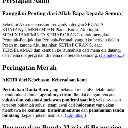
Persiapan Akhir
Panggilan Penting dari Allah Bapa kepada Semua!
Sebelum Aku melepaskan LenganKu dengan SEGALA
KUATANya, MENEMPAH Planet Bumi, Aku ingin
MEMINTAMEMINTA SETIAP ORANG untuk mengikuti
Petunjuk-Petujuk dan Perintah-Perintah yang Aku berikan dalam
Pesan ini karena Aku inginkan SETIAP ORANG, agar
TERSELAMAT dan kembali ke RumahKu dari mana dia datang,
dari mana dia pergi dan di mana dia berada sekarang.
(
Lanjutkan...
)
Peringatan Merah
AKHIR dari Kebebasan, Keberadaan kami
Perintahan Dunia Baru
yang melayani musuhKu telah mulai
mendominasi dunia,
agendanya tiran
dimulai dengan rencana
vaksin dan vaksinasi melawan pandemi saat ini
; vaksin-vaksin
tersebut bukanlah solusi, tetapi awal dari
holocaust
yang akan
membawa ke
kematian
,
transhumanisme
dan
penanaman tanda
binatang
, kepada jutaan manusia. (
Lanjutkan
)
Penampakan Bunda Maria di Beauraing