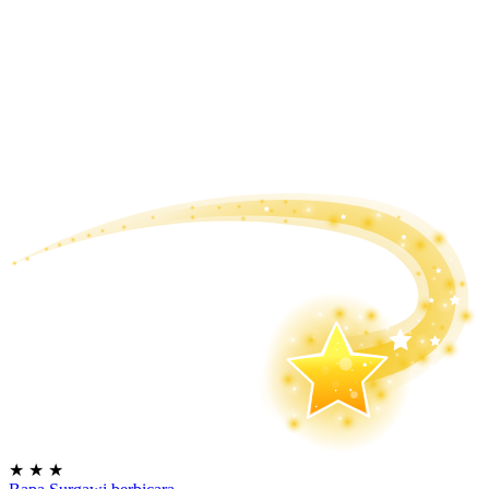
★
★
★