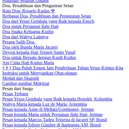
Halaman Selamat Datang
Doa, Penahbisan dan Pengusiran Setan
Ratu Doa: Rosario Kudus
🌹
Berbagai Doa, Penahbisan dan Pengusiran Setan
Doa dari Yesus Gembala yang Baik kepada Enoch
Doa untuk Persiapan Ilahi Hati
Doa Suaka Keluarga Kudus
Doa dari Wahyu Lainnya
Perang Salib Doa
Doa oleh Bunda Maria Jacarei
Devosi kepada Hati Terpuji Santo Yusuf
Doa untuk Bersatu dengan Kasih Kudus
Api Cinta Hati Kudus Maria
†
†
†
Dua Puluh Empat Jam Penderitaan Tuhan Yesus Kristus Kita
Instruksi untuk Menyiapkan Obat-obatan
Medali dan Skapulir
Gambar-gambar Mukjizat
Pesan dari Surga
Pesan Terbaru
Pesan Yesus Gembala yang Baik kepada Henokh, Kolombia
Wahyu Maria kepada Luz de Maria, Argentina
Pesan kepada Anne di Mellatz/Goettingen, Jerman
Pesan kepada Maria untuk Persiapan Ilahi Hati, Jerman
Pesan kepada Marcos Tadeu Teixeira di Jacareí SP, Brasil
Pesan kepada Edson Glauber di Itapiranga AM, Brasil