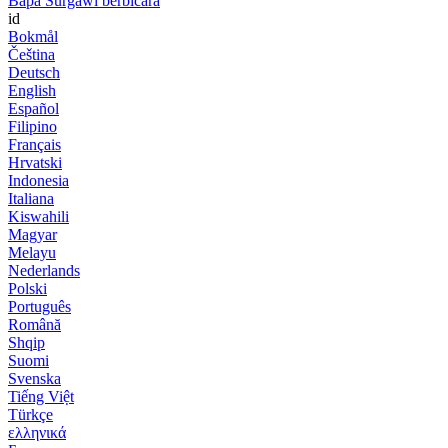
Bapa Surgawi berbicara
id
Bokmål
Čeština
Deutsch
English
Español
Filipino
Français
Hrvatski
Indonesia
Italiana
Kiswahili
Magyar
Melayu
Nederlands
Polski
Português
Română
Shqip
Suomi
Svenska
Tiếng Việt
Türkçe
ελληνικά