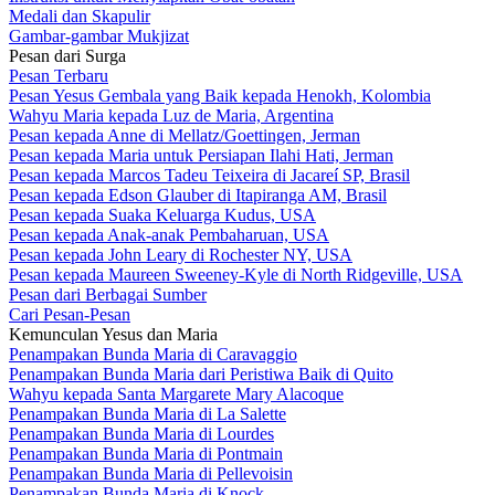
Medali dan Skapulir
Gambar-gambar Mukjizat
Pesan dari Surga
Pesan Terbaru
Pesan Yesus Gembala yang Baik kepada Henokh, Kolombia
Wahyu Maria kepada Luz de Maria, Argentina
Pesan kepada Anne di Mellatz/Goettingen, Jerman
Pesan kepada Maria untuk Persiapan Ilahi Hati, Jerman
Pesan kepada Marcos Tadeu Teixeira di Jacareí SP, Brasil
Pesan kepada Edson Glauber di Itapiranga AM, Brasil
Pesan kepada Suaka Keluarga Kudus, USA
Pesan kepada Anak-anak Pembaharuan, USA
Pesan kepada John Leary di Rochester NY, USA
Pesan kepada Maureen Sweeney-Kyle di North Ridgeville, USA
Pesan dari Berbagai Sumber
Cari Pesan-Pesan
Kemunculan Yesus dan Maria
Penampakan Bunda Maria di Caravaggio
Penampakan Bunda Maria dari Peristiwa Baik di Quito
Wahyu kepada Santa Margarete Mary Alacoque
Penampakan Bunda Maria di La Salette
Penampakan Bunda Maria di Lourdes
Penampakan Bunda Maria di Pontmain
Penampakan Bunda Maria di Pellevoisin
Penampakan Bunda Maria di Knock