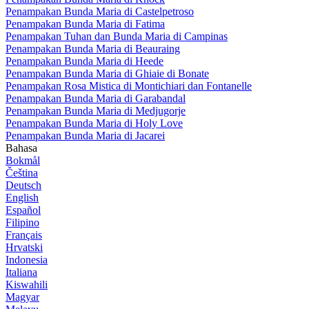
Penampakan Bunda Maria di Castelpetroso
Penampakan Bunda Maria di Fatima
Penampakan Tuhan dan Bunda Maria di Campinas
Penampakan Bunda Maria di Beauraing
Penampakan Bunda Maria di Heede
Penampakan Bunda Maria di Ghiaie di Bonate
Penampakan Rosa Mistica di Montichiari dan Fontanelle
Penampakan Bunda Maria di Garabandal
Penampakan Bunda Maria di Medjugorje
Penampakan Bunda Maria di Holy Love
Penampakan Bunda Maria di Jacarei
Bahasa
Bokmål
Čeština
Deutsch
English
Español
Filipino
Français
Hrvatski
Indonesia
Italiana
Kiswahili
Magyar