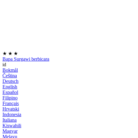
★
★
★
Bapa Surgawi berbicara
id
Bokmål
Čeština
Deutsch
English
Español
Filipino
Français
Hrvatski
Indonesia
Italiana
Kiswahili
Magyar
Melayu