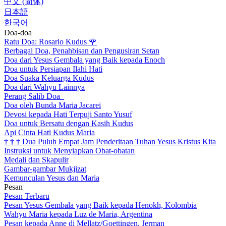
中文 (简体)
日本語
한국어
Doa-doa
Ratu Doa: Rosario Kudus
🌹
Berbagai Doa, Penahbisan dan Pengusiran Setan
Doa dari Yesus Gembala yang Baik kepada Enoch
Doa untuk Persiapan Ilahi Hati
Doa Suaka Keluarga Kudus
Doa dari Wahyu Lainnya
Perang Salib Doa
Doa oleh Bunda Maria Jacarei
Devosi kepada Hati Terpuji Santo Yusuf
Doa untuk Bersatu dengan Kasih Kudus
Api Cinta Hati Kudus Maria
†
†
†
Dua Puluh Empat Jam Penderitaan Tuhan Yesus Kristus Kita
Instruksi untuk Menyiapkan Obat-obatan
Medali dan Skapulir
Gambar-gambar Mukjizat
Kemunculan Yesus dan Maria
Pesan
Pesan Terbaru
Pesan Yesus Gembala yang Baik kepada Henokh, Kolombia
Wahyu Maria kepada Luz de Maria, Argentina
Pesan kepada Anne di Mellatz/Goettingen, Jerman