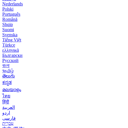
Nederlands
Polski
Português
Română
Shqip
Suomi
Svenska
Tiếng Việt
Türkçe
ελληνικά
Български
Русский
বাংলা
বதமிழ்
తెలుగు
ಕನ್ನಡ
മലയാളം
ไทย
हिंदी
العربية
اردو
فارسی
עִברִית