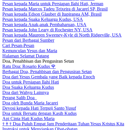
Pesan kepada Maria untuk Persiapan Ilahi Hati, Jerman
Pesan kepada Marcos Tadeu Teixeira di Jacareí SP, Brasil
Pesan kepada Edson Glauber di Itapiranga AM, Brasil
Pesan kepada Suaka Keluarga Kudus, USA
Pesan kepada Anak-anak Pembaharuan, USA
Pesan kepada John Leary di Rochester NY, USA
Pesan kepada Maureen Sweeney-Kyle di North Ridgeville, USA
Pesan dari Berbagai Sumber
Cari Pesan-Pesan
Kemunculan Yesus dan Maria
Halaman Selamat Datang
Doa, Penahbisan dan Pengusiran Setan
Ratu Doa: Rosario Kudus
🌹
Berbagai Doa, Penahbisan dan Pengusiran Setan
Doa dari Yesus Gembala yang Baik kepada Enoch
Doa untuk Persiapan Ilahi Hati
Doa Suaka Keluarga Kudus
Doa dari Wahyu Lainnya
Perang Salib Doa
Doa oleh Bunda Maria Jacarei
Devosi kepada Hati Terpuji Santo Yusuf
Doa untuk Bersatu dengan Kasih Kudus
Api Cinta Hati Kudus Maria
†
†
†
Dua Puluh Empat Jam Penderitaan Tuhan Yesus Kristus Kita
Instruksi untuk Menyiapkan Obat-obatan