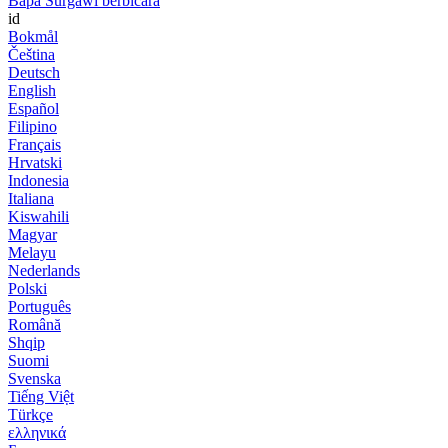
Bapa Surgawi berbicara
id
Bokmål
Čeština
Deutsch
English
Español
Filipino
Français
Hrvatski
Indonesia
Italiana
Kiswahili
Magyar
Melayu
Nederlands
Polski
Português
Română
Shqip
Suomi
Svenska
Tiếng Việt
Türkçe
ελληνικά