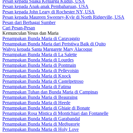
Pesan kepada Suaka Keluarga Kudus, USA
Pesan kepada Anak-anak Pembaharuan, USA
Pesan kepada John Leary di Rochester NY, USA
Pesan kepada Maureen Sweeney-Kyle di North Ridgeville, USA
Pesan dari Berbagai Sumber
Cari Pesan-Pesan
Kemunculan Yesus dan Maria
Penampakan Bunda Maria di Caravaggio
Penampakan Bunda Maria dari Peristiwa Baik di Quito
Wahyu kepada Santa Margarete Mary Alacoque
Penampakan Bunda Maria di La Salette
Penampakan Bunda Maria di Lourdes
Penampakan Bunda Maria di Pontmain
Penampakan Bunda Maria di Pellevoisin
Penampakan Bunda Maria di Knock
Penampakan Bunda Maria di Castelpetroso
Penampakan Bunda Maria di Fatima
Penampakan Tuhan dan Bunda Maria di Campinas
Penampakan Bunda Maria di Beauraing
Penampakan Bunda Maria di Heede
Penampakan Bunda Maria di Ghiaie di Bonate
Penampakan Rosa Mistica di Montichiari dan Fontanelle
Penampakan Bunda Maria di Garabandal
Penampakan Bunda Maria di Medjugorje
Penampakan Bunda Maria di Holy Love