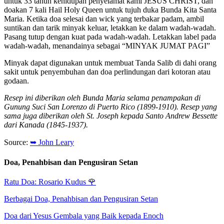
untuk 33 tahun kehidupan penyelamat kami JESUS CHRIST, dan
doakan 7 kali Hail Holy Queen untuk tujuh duka Bunda Kita Santa
Maria. Ketika doa selesai dan wick yang terbakar padam, ambil
suntikan dan tarik minyak keluar, letakkan ke dalam wadah-wadah.
Pasang tutup dengan kuat pada wadah-wadah. Letakkan label pada
wadah-wadah, menandainya sebagai “MINYAK JUMAT PAGI”
Minyak dapat digunakan untuk membuat Tanda Salib di dahi orang
sakit untuk penyembuhan dan doa perlindungan dari kotoran atau
godaan.
Resep ini diberikan oleh Bunda Maria selama penampakan di
Gunung Suci San Lorenzo di Puerto Rico (1899-1910). Resep yang
sama juga diberikan oleh St. Joseph kepada Santo Andrew Bessette
dari Kanada (1845-1937).
Source:
➥ John Leary
Doa, Penahbisan dan Pengusiran Setan
Ratu Doa: Rosario Kudus
🌹
Berbagai Doa, Penahbisan dan Pengusiran Setan
Doa dari Yesus Gembala yang Baik kepada Enoch