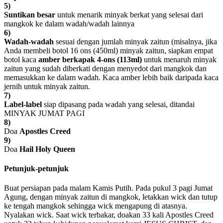
5)
Suntikan besar
untuk menarik minyak berkat yang selesai dari
mangkok ke dalam wadah/wadah lainnya
6)
Wadah-wadah
sesuai dengan jumlah minyak zaitun (misalnya, jika
Anda membeli botol 16 ons (450ml) minyak zaitun, siapkan empat
botol kaca
amber berkapak 4-ons (113ml)
untuk menaruh minyak
zaitun yang sudah diberkati dengan menyedot dari mangkok dan
memasukkan ke dalam wadah. Kaca amber lebih baik daripada kaca
jernih untuk minyak zaitun.
7)
Label-label
siap dipasang pada wadah yang selesai, ditandai
MINYAK JUMAT PAGI
8)
Doa
Apostles Creed
9)
Doa
Hail Holy Queen
Petunjuk-petunjuk
Buat persiapan pada malam Kamis Putih. Pada pukul 3 pagi Jumat
Agung, dengan minyak zaitun di mangkok, letakkan wick dan tutup
ke tengah mangkok sehingga wick mengapung di atasnya.
Nyalakan wick. Saat wick terbakar, doakan 33 kali Apostles Creed