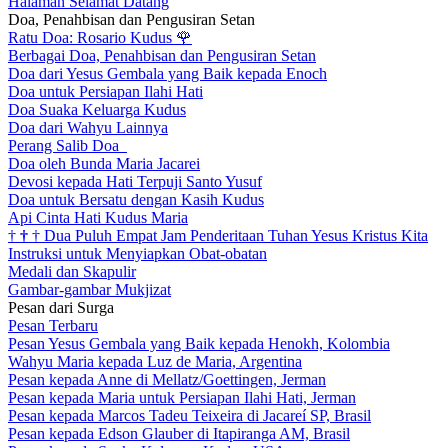
Halaman Selamat Datang
Doa, Penahbisan dan Pengusiran Setan
Ratu Doa: Rosario Kudus
🌹
Berbagai Doa, Penahbisan dan Pengusiran Setan
Doa dari Yesus Gembala yang Baik kepada Enoch
Doa untuk Persiapan Ilahi Hati
Doa Suaka Keluarga Kudus
Doa dari Wahyu Lainnya
Perang Salib Doa
Doa oleh Bunda Maria Jacarei
Devosi kepada Hati Terpuji Santo Yusuf
Doa untuk Bersatu dengan Kasih Kudus
Api Cinta Hati Kudus Maria
†
†
†
Dua Puluh Empat Jam Penderitaan Tuhan Yesus Kristus Kita
Instruksi untuk Menyiapkan Obat-obatan
Medali dan Skapulir
Gambar-gambar Mukjizat
Pesan dari Surga
Pesan Terbaru
Pesan Yesus Gembala yang Baik kepada Henokh, Kolombia
Wahyu Maria kepada Luz de Maria, Argentina
Pesan kepada Anne di Mellatz/Goettingen, Jerman
Pesan kepada Maria untuk Persiapan Ilahi Hati, Jerman
Pesan kepada Marcos Tadeu Teixeira di Jacareí SP, Brasil
Pesan kepada Edson Glauber di Itapiranga AM, Brasil