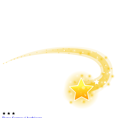
★
★
★