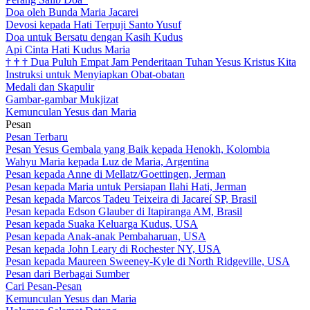
Doa oleh Bunda Maria Jacarei
Devosi kepada Hati Terpuji Santo Yusuf
Doa untuk Bersatu dengan Kasih Kudus
Api Cinta Hati Kudus Maria
†
†
†
Dua Puluh Empat Jam Penderitaan Tuhan Yesus Kristus Kita
Instruksi untuk Menyiapkan Obat-obatan
Medali dan Skapulir
Gambar-gambar Mukjizat
Kemunculan Yesus dan Maria
Pesan
Pesan Terbaru
Pesan Yesus Gembala yang Baik kepada Henokh, Kolombia
Wahyu Maria kepada Luz de Maria, Argentina
Pesan kepada Anne di Mellatz/Goettingen, Jerman
Pesan kepada Maria untuk Persiapan Ilahi Hati, Jerman
Pesan kepada Marcos Tadeu Teixeira di Jacareí SP, Brasil
Pesan kepada Edson Glauber di Itapiranga AM, Brasil
Pesan kepada Suaka Keluarga Kudus, USA
Pesan kepada Anak-anak Pembaharuan, USA
Pesan kepada John Leary di Rochester NY, USA
Pesan kepada Maureen Sweeney-Kyle di North Ridgeville, USA
Pesan dari Berbagai Sumber
Cari Pesan-Pesan
Kemunculan Yesus dan Maria