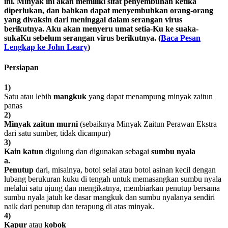
ini. Minyak ini akan memiliki sifat penyembuhan ketika
diperlukan, dan bahkan dapat menyembuhkan orang-orang
yang divaksin dari meninggal dalam serangan virus
berikutnya. Aku akan menyeru umat setia-Ku ke suaka-
sukaKu sebelum serangan virus berikutnya. (
Baca Pesan
Lengkap ke John Leary
)
Persiapan
1)
Satu atau lebih
mangkuk
yang dapat menampung minyak zaitun
panas
2)
Minyak zaitun murni
(sebaiknya Minyak Zaitun Perawan Ekstra
dari satu sumber, tidak dicampur)
3)
Kain katun
digulung dan digunakan sebagai
sumbu nyala
a.
Penutup
dari, misalnya, botol selai atau botol asinan kecil dengan
lubang berukuran kuku di tengah untuk memasangkan sumbu nyala
melalui satu ujung dan mengikatnya, membiarkan penutup bersama
sumbu nyala jatuh ke dasar mangkuk dan sumbu nyalanya sendiri
naik dari penutup dan terapung di atas minyak.
4)
Kapur
atau
kobok