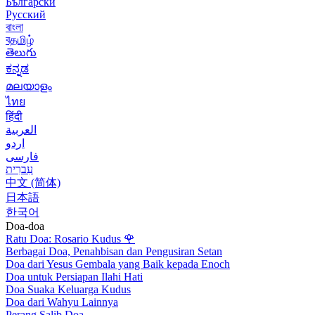
Български
Русский
বাংলা
বதமிழ்
తెలుగు
ಕನ್ನಡ
മലയാളം
ไทย
हिंदी
العربية
اردو
فارسی
עִברִית
中文 (简体)
日本語
한국어
Doa-doa
Ratu Doa: Rosario Kudus
🌹
Berbagai Doa, Penahbisan dan Pengusiran Setan
Doa dari Yesus Gembala yang Baik kepada Enoch
Doa untuk Persiapan Ilahi Hati
Doa Suaka Keluarga Kudus
Doa dari Wahyu Lainnya
Perang Salib Doa