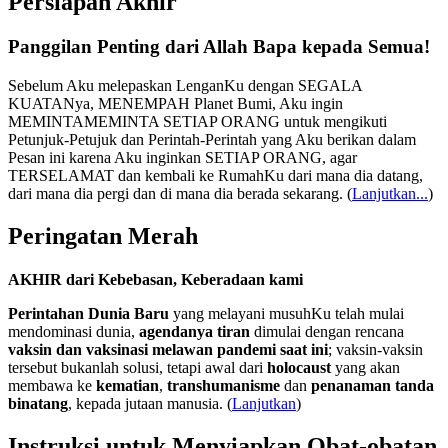
Persiapan Akhir
Panggilan Penting dari Allah Bapa kepada Semua!
Sebelum Aku melepaskan LenganKu dengan SEGALA
KUATANya, MENEMPAH Planet Bumi, Aku ingin
MEMINTAMEMINTA SETIAP ORANG untuk mengikuti
Petunjuk-Petujuk dan Perintah-Perintah yang Aku berikan dalam
Pesan ini karena Aku inginkan SETIAP ORANG, agar
TERSELAMAT dan kembali ke RumahKu dari mana dia datang,
dari mana dia pergi dan di mana dia berada sekarang.
(
Lanjutkan...
)
Peringatan Merah
AKHIR dari Kebebasan, Keberadaan kami
Perintahan Dunia Baru
yang melayani musuhKu telah mulai
mendominasi dunia,
agendanya tiran
dimulai dengan rencana
vaksin dan vaksinasi melawan pandemi saat ini
; vaksin-vaksin
tersebut bukanlah solusi, tetapi awal dari
holocaust
yang akan
membawa ke
kematian
,
transhumanisme
dan
penanaman tanda
binatang
, kepada jutaan manusia. (
Lanjutkan
)
Instruksi untuk Menyiapkan Obat-obatan