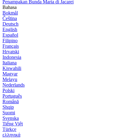
Penampakan Bunda Maria di Jacarei
Bahasa
Bokmål
Čeština
Deutsch
English
Español
Filipino
Français
Hrvatski
Indonesia
Italiana
Kiswahili
Magyar
Melayu
Nederlands
Polski
Português
Română
Shqip
Suomi
Svenska
Tiếng Việt
Türkçe
ελληνικά