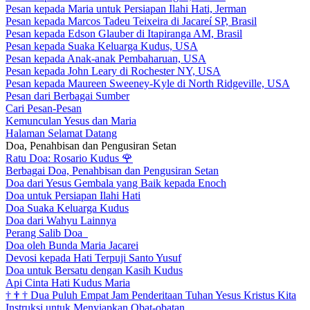
Pesan kepada Maria untuk Persiapan Ilahi Hati, Jerman
Pesan kepada Marcos Tadeu Teixeira di Jacareí SP, Brasil
Pesan kepada Edson Glauber di Itapiranga AM, Brasil
Pesan kepada Suaka Keluarga Kudus, USA
Pesan kepada Anak-anak Pembaharuan, USA
Pesan kepada John Leary di Rochester NY, USA
Pesan kepada Maureen Sweeney-Kyle di North Ridgeville, USA
Pesan dari Berbagai Sumber
Cari Pesan-Pesan
Kemunculan Yesus dan Maria
Halaman Selamat Datang
Doa, Penahbisan dan Pengusiran Setan
Ratu Doa: Rosario Kudus
🌹
Berbagai Doa, Penahbisan dan Pengusiran Setan
Doa dari Yesus Gembala yang Baik kepada Enoch
Doa untuk Persiapan Ilahi Hati
Doa Suaka Keluarga Kudus
Doa dari Wahyu Lainnya
Perang Salib Doa
Doa oleh Bunda Maria Jacarei
Devosi kepada Hati Terpuji Santo Yusuf
Doa untuk Bersatu dengan Kasih Kudus
Api Cinta Hati Kudus Maria
†
†
†
Dua Puluh Empat Jam Penderitaan Tuhan Yesus Kristus Kita
Instruksi untuk Menyiapkan Obat-obatan