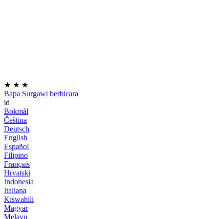
★
★
★
Bapa Surgawi berbicara
id
Bokmål
Čeština
Deutsch
English
Español
Filipino
Français
Hrvatski
Indonesia
Italiana
Kiswahili
Magyar
Melayu