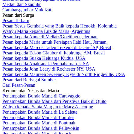
Medali dan Skapulir
Gambar-gambar Mukjizat
Pesan dari Surga
Pesan Terbaru
Pesan Yesus Gembala yang Baik kepada Henokh, Kolombia
Wahyu Maria kepada Luz de Maria, Argentina
Pesan kepada Anne di Mellatz/Goettingen, Jerman
Pesan kepada Maria untuk Persiapan Ilahi Hati, Jerman
Pesan kepada Marcos Tadeu Teixeira di Jacareí SP, Brasil
Pesan kepada Edson Glauber di Itapiranga AM, Brasil
Pesan kepada Suaka Keluarga Kudus, USA
Pesan kepada Anak-anak Pembaharuan, USA
Pesan kepada John Leary di Rochester NY, USA
Pesan kepada Maureen Sweeney-Kyle di North Ridgeville, USA
Pesan dari Berbagai Sumber
Cari Pesan-Pesan
Kemunculan Yesus dan Maria
Penampakan Bunda Maria di Caravaggio
Penampakan Bunda Maria dari Peristiwa Baik di Quito
Wahyu kepada Santa Margarete Mary Alacoque
Penampakan Bunda Maria di La Salette
Penampakan Bunda Maria di Lourdes
Penampakan Bunda Maria di Pontmain
Penampakan Bunda Maria di Pellevoisin
Penampakan Bunda Maria di Knock