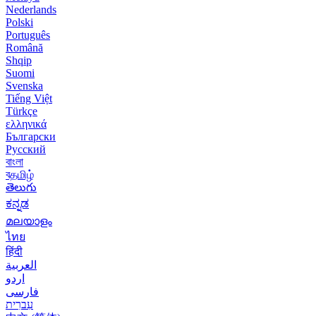
Nederlands
Polski
Português
Română
Shqip
Suomi
Svenska
Tiếng Việt
Türkçe
ελληνικά
Български
Русский
বাংলা
বதமிழ்
తెలుగు
ಕನ್ನಡ
മലയാളം
ไทย
हिंदी
العربية
اردو
فارسی
עִברִית