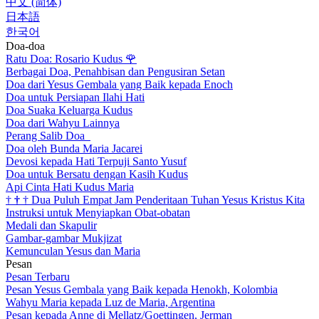
中文 (简体)
日本語
한국어
Doa-doa
Ratu Doa: Rosario Kudus
🌹
Berbagai Doa, Penahbisan dan Pengusiran Setan
Doa dari Yesus Gembala yang Baik kepada Enoch
Doa untuk Persiapan Ilahi Hati
Doa Suaka Keluarga Kudus
Doa dari Wahyu Lainnya
Perang Salib Doa
Doa oleh Bunda Maria Jacarei
Devosi kepada Hati Terpuji Santo Yusuf
Doa untuk Bersatu dengan Kasih Kudus
Api Cinta Hati Kudus Maria
†
†
†
Dua Puluh Empat Jam Penderitaan Tuhan Yesus Kristus Kita
Instruksi untuk Menyiapkan Obat-obatan
Medali dan Skapulir
Gambar-gambar Mukjizat
Kemunculan Yesus dan Maria
Pesan
Pesan Terbaru
Pesan Yesus Gembala yang Baik kepada Henokh, Kolombia
Wahyu Maria kepada Luz de Maria, Argentina
Pesan kepada Anne di Mellatz/Goettingen, Jerman