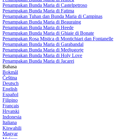
Penampakan Bunda Maria di Castelpetroso
Penampakan Bunda Maria di Fatima
Penampakan Tuhan dan Bunda Maria di Campinas
Penampakan Bunda Maria di Beauraing
Penampakan Bunda Maria di Heede
Penampakan Bunda Maria di Ghiaie di Bonate
Penampakan Rosa Mistica di Montichiari dan Fontanelle
Penampakan Bunda Maria di Garabandal
Penampakan Bunda Maria di Medjugorje
Penampakan Bunda Maria di Holy Love
Penampakan Bunda Maria di Jacarei
Bahasa
Bokmål
Čeština
Deutsch
English
Español
Filipino
Français
Hrvatski
Indonesia
Italiana
Kiswahili
Magyar