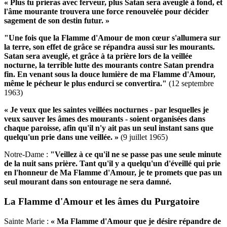
« Plus tu prieras avec ferveur, plus Satan sera aveuglé à fond, et
l'âme mourante trouvera une force renouvelée pour décider
sagement de son destin futur. »
"Une fois que la Flamme d'Amour de mon cœur s'allumera sur
la terre, son effet de grâce se répandra aussi sur les mourants.
Satan sera aveuglé, et grâce à ta prière lors de la veillée
nocturne, la terrible lutte des mourants contre Satan prendra
fin.
En venant sous la douce lumière de ma Flamme d'Amour,
même le pécheur le plus endurci se convertira."
(12 septembre
1963)
« Je veux que les saintes veillées nocturnes - par lesquelles je
veux sauver les âmes des mourants - soient organisées dans
chaque paroisse, afin qu'il n'y ait pas un seul instant sans que
quelqu'un prie dans une veillée. »
(9 juillet 1965)
Notre-Dame :
"Veillez à ce qu'il ne se passe pas une seule minute
de la nuit sans prière.
Tant qu'il y a quelqu'un d'éveillé qui prie
en l'honneur de Ma Flamme d'Amour, je te promets que pas un
seul mourant dans son entourage ne sera damné.
La Flamme d'Amour et les âmes du Purgatoire
Sainte Marie :
« Ma Flamme d'Amour que je désire répandre de