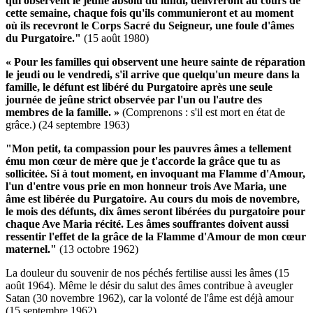
qui observent le jeûne absolu du lundi, délivreront au cours de
cette semaine, chaque fois qu'ils communieront et au moment
où ils recevront le Corps Sacré du Seigneur, une foule d'âmes
du Purgatoire."
(15 août 1980)
« Pour les familles qui observent une heure sainte de réparation
le jeudi ou le vendredi, s'il arrive que quelqu'un meure dans la
famille, le défunt est libéré du Purgatoire après une seule
journée de jeûne strict observée par l'un ou l'autre des
membres de la famille. »
(Comprenons : s'il est mort en état de
grâce.)
(24 septembre 1963)
"Mon petit, ta compassion pour les pauvres âmes a tellement
ému mon cœur de mère que je t'accorde la grâce que tu as
sollicitée.
Si à tout moment, en invoquant ma Flamme d'Amour,
l'un d'entre vous prie en mon honneur trois Ave Maria, une
âme est libérée du Purgatoire.
Au cours du mois de novembre,
le mois des défunts, dix âmes seront libérées du purgatoire pour
chaque Ave Maria récité.
Les âmes souffrantes doivent aussi
ressentir l'effet de la grâce de la Flamme d'Amour de mon cœur
maternel."
(13 octobre 1962)
La douleur du souvenir de nos péchés fertilise aussi les âmes (15
août 1964). Même le désir du salut des âmes contribue à aveugler
Satan (30 novembre 1962), car la volonté de l'âme est déjà amour
(15 septembre 1962).