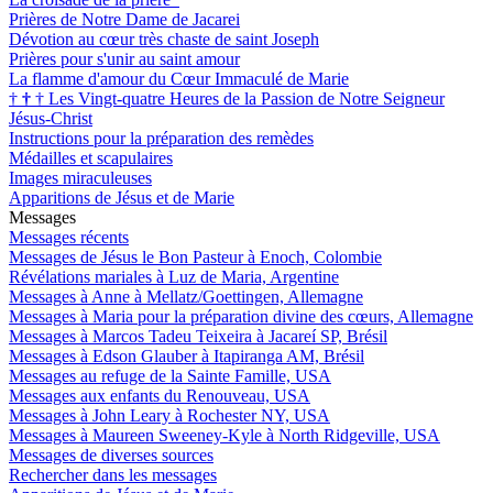
Prières de Notre Dame de Jacarei
Dévotion au cœur très chaste de saint Joseph
Prières pour s'unir au saint amour
La flamme d'amour du Cœur Immaculé de Marie
†
†
†
Les Vingt-quatre Heures de la Passion de Notre Seigneur
Jésus-Christ
Instructions pour la préparation des remèdes
Médailles et scapulaires
Images miraculeuses
Apparitions de Jésus et de Marie
Messages
Messages récents
Messages de Jésus le Bon Pasteur à Enoch, Colombie
Révélations mariales à Luz de Maria, Argentine
Messages à Anne à Mellatz/Goettingen, Allemagne
Messages à Maria pour la préparation divine des cœurs, Allemagne
Messages à Marcos Tadeu Teixeira à Jacareí SP, Brésil
Messages à Edson Glauber à Itapiranga AM, Brésil
Messages au refuge de la Sainte Famille, USA
Messages aux enfants du Renouveau, USA
Messages à John Leary à Rochester NY, USA
Messages à Maureen Sweeney-Kyle à North Ridgeville, USA
Messages de diverses sources
Rechercher dans les messages