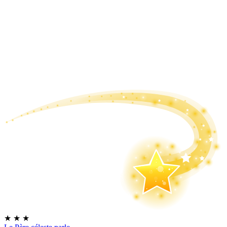
★
★
★