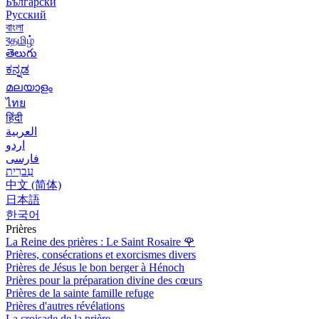
Български
Русский
বাংলা
বதமிழ்
తెలుగు
ಕನ್ನಡ
മലയാളം
ไทย
हिंदी
العربية
اردو
فارسی
עִברִית
中文 (简体)
日本語
한국어
Prières
La Reine des prières : Le Saint Rosaire
🌹
Prières, consécrations et exorcismes divers
Prières de Jésus le bon berger à Hénoch
Prières pour la préparation divine des cœurs
Prières de la sainte famille refuge
Prières d'autres révélations
La croisade de la prière