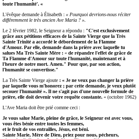
toute l'humanité'.
«
L'évêque demande à Élisabeth :
« Pourquoi devrions-nous réciter
différemment le très ancien Ave Maria ? ».
Le 2 février 1982, le Seigneur a répondu :
"C'est exclusivement
grâce aux pétitions efficaces de la Sainte Vierge que la Très
Sainte Trinité a accordé le débordement de la Flamme
d'Amour.
Par elle, demande dans la prière avec laquelle tu
salues Ma Très Sainte Mère :
«
de répandre l'effet de grâce de
Ta Flamme d'Amour sur toute l'humanité, maintenant et à
l'heure de notre mort.
Amen."
Pour que, par son action,
l'humanité se convertisse."
La Très Sainte Vierge ajoute
: « Je ne veux pas changer la prière
par laquelle vous m'honorez ; par cette demande, je veux plutôt
secouer l'humanité ».
Il ne s'agit pas d'une nouvelle formule de
prière, elle doit devenir votre requête constante.
«
(octobre 1962)
L'Ave Maria doit être prié comme ceci :
Je vous salue Marie, pleine de grâce, le Seigneur est avec vous,
vous êtes bénie entre toutes les femmes,
et le fruit de vos entrailles, Jésus, est béni.
Sainte Marie, Mère de Dieu, priez pour nous, pécheurs,