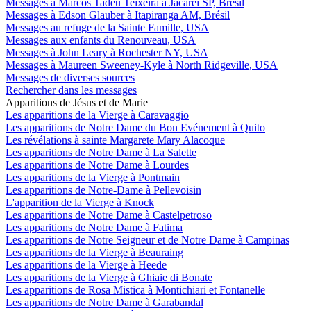
Messages à Marcos Tadeu Teixeira à Jacareí SP, Brésil
Messages à Edson Glauber à Itapiranga AM, Brésil
Messages au refuge de la Sainte Famille, USA
Messages aux enfants du Renouveau, USA
Messages à John Leary à Rochester NY, USA
Messages à Maureen Sweeney-Kyle à North Ridgeville, USA
Messages de diverses sources
Rechercher dans les messages
Apparitions de Jésus et de Marie
Les apparitions de la Vierge à Caravaggio
Les apparitions de Notre Dame du Bon Evénement à Quito
Les révélations à sainte Margarete Mary Alacoque
Les apparitions de Notre Dame à La Salette
Les apparitions de Notre Dame à Lourdes
Les apparitions de la Vierge à Pontmain
Les apparitions de Notre-Dame à Pellevoisin
L'apparition de la Vierge à Knock
Les apparitions de Notre Dame à Castelpetroso
Les apparitions de Notre Dame à Fatima
Les apparitions de Notre Seigneur et de Notre Dame à Campinas
Les apparitions de la Vierge à Beauraing
Les apparitions de la Vierge à Heede
Les apparitions de la Vierge à Ghiaie di Bonate
Les apparitions de Rosa Mistica à Montichiari et Fontanelle
Les apparitions de Notre Dame à Garabandal