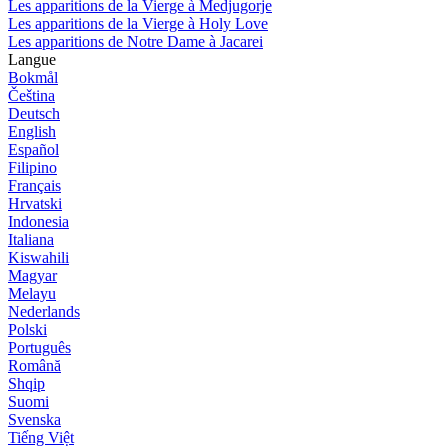
Les apparitions de la Vierge à Medjugorje
Les apparitions de la Vierge à Holy Love
Les apparitions de Notre Dame à Jacarei
Langue
Bokmål
Čeština
Deutsch
English
Español
Filipino
Français
Hrvatski
Indonesia
Italiana
Kiswahili
Magyar
Melayu
Nederlands
Polski
Português
Română
Shqip
Suomi
Svenska
Tiếng Việt