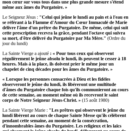
mon cœur sur vous tous dans une plus grande mesure s'étend
même aux âmes du Purgatoire. »
Le Seigneur Jésus :
"Celui qui jeûne le lundi au pain et à l'eau en
se référant à la Flamme d'Amour du Cœur Immaculé de Marie
délivre l'âme d'un prêtre du Purgatoire.
De même, celui qui suit
cette prescription recevra la grâce, pendant l'octave qui suivra
sa mort, d'être délivré du Purgatoire par Ma Mère."
(Ordre du
jour du lundi)
La Sainte Vierge a ajouté
: « Pour tous ceux qui observent
régulièrement le jeûne absolu le lundi, ils peuvent le cesser à 18
heures. Mais à la place, ils doivent prier le même jour un
chapelet de cinq décades pour les âmes du Purgatoire. »
« Lorsque les personnes consacrées à Dieu et les fidèles
observeront le jeûne du lundi, ils libéreront une multitude
d'âmes du Purgatoire chaque fois qu'ils communieront au cours
de cette semaine, au moment même où ils recevront le saint
corps de Notre Seigneur Jésus-Christ. »
(15 août 1980)
La Sainte Vierge Marie :
"Les prêtres qui observent le jeûne du
lundi libèrent au cours de chaque Sainte Messe qu'ils célèbrent
pendant cette semaine, au moment de la consécration,
d'innombrables âmes du Purgatoire.
Les religieux et les laïcs