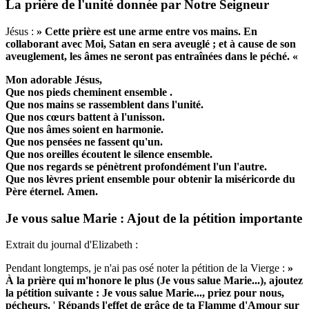
La prière de l'unité donnée par Notre Seigneur
Jésus :
» Cette prière est une arme entre vos mains.
En
collaborant avec Moi, Satan en sera aveuglé ; et à cause de son
aveuglement, les âmes ne seront pas entraînées dans le péché. «
Mon adorable Jésus,
Que nos pieds cheminent ensemble .
Que nos mains se rassemblent dans l'unité.
Que nos cœurs battent à l'unisson.
Que nos âmes soient en harmonie.
Que nos pensées ne fassent qu'un.
Que nos oreilles écoutent le silence ensemble.
Que nos regards se pénètrent profondément l'un l'autre.
Que nos lèvres prient ensemble pour obtenir la miséricorde du
Père éternel.
Amen.
Je vous salue Marie : Ajout de la pétition importante
Extrait du journal d'Elizabeth :
Pendant longtemps, je n'ai pas osé noter la pétition de la Vierge :
»
À la prière qui m'honore le plus (Je vous salue Marie...), ajoutez
la pétition suivante :
Je vous salue Marie..., priez pour nous,
pécheurs.
'
Répands l'effet de grâce de ta Flamme d'Amour sur