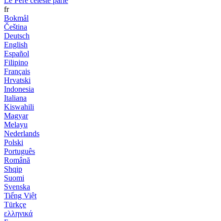
Le Père céleste parle
fr
Bokmål
Čeština
Deutsch
English
Español
Filipino
Français
Hrvatski
Indonesia
Italiana
Kiswahili
Magyar
Melayu
Nederlands
Polski
Português
Română
Shqip
Suomi
Svenska
Tiếng Việt
Türkçe
ελληνικά