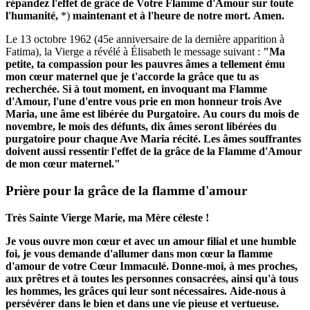
répandez l'effet de grâce de Votre Flamme d'Amour sur toute
l'humanité,
*)
maintenant et à l'heure de notre mort.
Amen.
Le 13 octobre 1962 (45e anniversaire de la dernière apparition à
Fatima), la Vierge a révélé à Élisabeth le message suivant :
"Ma
petite, ta compassion pour les pauvres âmes a tellement ému
mon cœur maternel que je t'accorde la grâce que tu as
recherchée.
Si à tout moment, en invoquant ma Flamme
d'Amour, l'une d'entre vous prie en mon honneur trois Ave
Maria, une âme est libérée du Purgatoire.
Au cours du mois de
novembre, le mois des défunts, dix âmes seront libérées du
purgatoire pour chaque Ave Maria récité.
Les âmes souffrantes
doivent aussi ressentir l'effet de la grâce de la Flamme d'Amour
de mon cœur maternel."
Prière pour la grâce de la flamme d'amour
Très Sainte Vierge Marie, ma Mère céleste !
Je vous ouvre mon cœur et avec un amour filial et une humble
foi, je vous demande d'allumer dans mon cœur la flamme
d'amour de votre Cœur Immaculé.
Donne-moi, à mes proches,
aux prêtres et à toutes les personnes consacrées, ainsi qu'à tous
les hommes, les grâces qui leur sont nécessaires.
Aide-nous à
persévérer dans le bien et dans une vie pieuse et vertueuse.