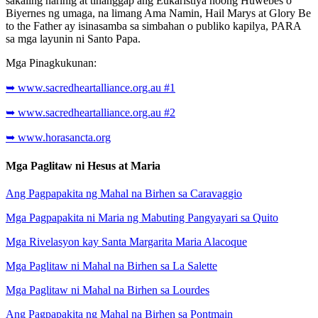
sakaling narinig at tinanggap ang Eukaristiya noong Huwebes o
Biyernes ng umaga, na limang Ama Namin, Hail Marys at Glory Be
to the Father ay isinasamba sa simbahan o publiko kapilya, PARA
sa mga layunin ni Santo Papa.
Mga Pinagkukunan:
➥ www.sacredheartalliance.org.au #1
➥ www.sacredheartalliance.org.au #2
➥ www.horasancta.org
Mga Paglitaw ni Hesus at Maria
Ang Pagpapakita ng Mahal na Birhen sa Caravaggio
Mga Pagpapakita ni Maria ng Mabuting Pangyayari sa Quito
Mga Rivelasyon kay Santa Margarita Maria Alacoque
Mga Paglitaw ni Mahal na Birhen sa La Salette
Mga Paglitaw ni Mahal na Birhen sa Lourdes
Ang Pagpapakita ng Mahal na Birhen sa Pontmain