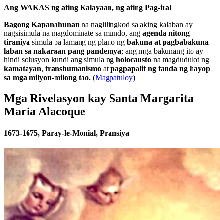
Ang WAKAS ng ating Kalayaan, ng ating Pag-iral
Bagong Kapanahunan
na naglilingkod sa aking kalaban ay
nagsisimula na magdominate sa mundo, ang
agenda nitong
tiraniya
simula pa lamang ng plano ng
bakuna at pagbabakuna
laban sa nakaraan pang pandemya
; ang mga bakunang ito ay
hindi solusyon kundi ang simula ng
holocausto
na magdudulot ng
kamatayan
,
transhumanismo
at
pagpapalit ng tanda ng hayop
sa mga milyon-milong tao.
(
Magpatuloy
)
Mga Rivelasyon kay Santa Margarita
Maria Alacoque
1673-1675, Paray-le-Monial, Pransiya