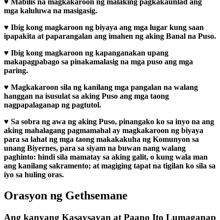
♥
Mabilis na magkakaroon ng malaking pagkakaunlad ang
mga kaluluwa na masigasig.
♥
Ibig kong magkaroon ng biyaya ang mga lugar kung saan
ipapakita at paparangalan ang imahen ng aking Banal na Puso.
♥
Ibig kong magkaroon ng kapanganakan upang
makapagpabago sa pinakamalasig na mga puso ang mga
paring.
♥
Magkakaroon sila ng kanilang mga pangalan na walang
hanggan na isusulat sa aking Puso ang mga taong
nagpapalaganap ng pagtutol.
♥
Sa sobra ng awa ng aking Puso, pinangako ko sa inyo na ang
aking mahalagang pagmamahal ay magkakaroon ng biyaya
para sa lahat ng mga taong makakakuha ng Komunyon sa
unang Biyernes, para sa siyam na buwan nang walang
paghinto: hindi sila mamatay sa aking galit, o kung wala man
ang kanilang sakramento; at magiging tapat na tigilan ko sila sa
iyo sa huling oras.
Orasyon ng Gethsemane
Ang kanyang Kasaysayan at Paano Ito Lumaganap