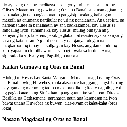
Ito ay isang oras ng meditasyon sa agonya ni Hesus sa Harding
Olives. Maaari mong gawin ang Oras na Banal sa pamamagitan ng
pananalangin na pangkatawan o pang-isip, walang kailangan na
magpili ng anumang partikular na uri ng panalangin. Ang espiritu na
nagpapaguide sa panalangin ay ang pagkakambal kay Hesus sa
sandaling iyon: sumama ka kay Hesus, muling buhayin ang
kaniyang hirap, labanan, pakikipaglaban, at resistensiya sa kanyang
tasa ng katamaran. Ngunit ito rin ay nangangahulugan na
magkaroon ng tunay na kaligayan kay Hesus, ang damdamin ng
kapayapaan na lumilitaw mula sa pagtitiwala sa loob ni Ama,
sigurado ka sa Kanyang Pag-ibig para sa atin.
Kailan Gumawa ng Oras na Banal
Hiningi ni Hesus kay Santa Margarita Maria na magdasal ng Oras
na Banal tuwing Huwebes, mula alas-once hanggang alagsi. Upang
payagan ang maraming tao na makapraktikong ito ay nagbibigay din
ng pagkakataon ang Simbahan upang gawin ito sa hapon. Dito, sa
Basilika ng Gethsemane, naranasan natin ang karanasan na iyon
bawat unang Huwebes ng buwan, alas-siyam at kalat-kalat (oras
lokal).
Nasaan Magdasal ng Oras na Banal