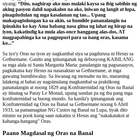
siyang:
“Dito, naghirap ako mas malaki kaysa sa ibig sabihin ng
aking pasyon dahil napakalon na ako, iniwan ng langit at lupa,
pinagdudulan ng mga kasalanan ng tao... Upang
makapagtulungan ka sa akin, sa humilde pananalangin na
ipinakita ko kay Ama habang nasa gitna ng lahat ng hirap na
iyon, kakatindig ka mula alas-once hanggang alas-dos, AT
magpapahinga ka sa pagpupuri para sa isang oras, kasama
ko...”
Sa iyo'y Oras na iyon ay nagkambal siya sa pagdurusa ni Hesus sa
Gethsemane. Ganito ang ipinanganak ng debosyong KABILANG
sa mga alala ni Santa Margarita Maria: panalangin ng pagsasaayos,
pagkakaisa kay Hesus na nasasaktan sa Gethsemane, at mga
gawaing humihiwalay. Sa liwanag ng mensahe na ito, maraming
lalakeng at babai ay nagsimulang magkambal sa praktikong
pananalangin at noong 1829 ang Konfraternidad ng Oras na Banal
ay itinatag sa Paray Le Monial, upang sundan pa ng iba pang mga
konfraternidad sa buong mundo. Sa kanila'y ipinanganak ang
Konfraternidad ng Oras na Banal sa Gethsemane noong 6 Abril
1933, sa pamamagitan NG Custos ng Banal na Lupa, tiyak dito
mismo na pook kung saan nakatira si Hesus ang "nakakatakot at
kahanga-hangang" Oras.
Paano Magdasal ng Oras na Banal