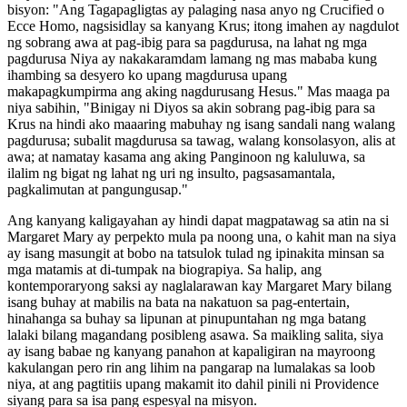
bisyon: "Ang Tagapagligtas ay palaging nasa anyo ng Crucified o
Ecce Homo, nagsisidlay sa kanyang Krus; itong imahen ay nagdulot
ng sobrang awa at pag-ibig para sa pagdurusa, na lahat ng mga
pagdurusa Niya ay nakakaramdam lamang ng mas mababa kung
ihambing sa desyero ko upang magdurusa upang
makapagkumpirma ang aking nagdurusang Hesus." Mas maaga pa
niya sabihin, "Binigay ni Diyos sa akin sobrang pag-ibig para sa
Krus na hindi ako maaaring mabuhay ng isang sandali nang walang
pagdurusa; subalit magdurusa sa tawag, walang konsolasyon, alis at
awa; at namatay kasama ang aking Panginoon ng kaluluwa, sa
ilalim ng bigat ng lahat ng uri ng insulto, pagsasamantala,
pagkalimutan at pangungusap."
Ang kanyang kaligayahan ay hindi dapat magpatawag sa atin na si
Margaret Mary ay perpekto mula pa noong una, o kahit man na siya
ay isang masungit at bobo na tatsulok tulad ng ipinakita minsan sa
mga matamis at di-tumpak na biograpiya. Sa halip, ang
kontemporaryong saksi ay naglalarawan kay Margaret Mary bilang
isang buhay at mabilis na bata na nakatuon sa pag-entertain,
hinahanga sa buhay sa lipunan at pinupuntahan ng mga batang
lalaki bilang magandang posibleng asawa. Sa maikling salita, siya
ay isang babae ng kanyang panahon at kapaligiran na mayroong
kakulangan pero rin ang lihim na pangarap na lumalakas sa loob
niya, at ang pagtitiis upang makamit ito dahil pinili ni Providence
siyang para sa isa pang espesyal na misyon.