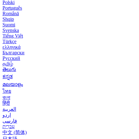
Polski
Português
Română
Shqip
Suomi
Svenska
Tiếng Việt
Türkçe
ελληνικά
Български
Русский
தமிழ்
తెలుగు
ಕನ್ನಡ
മലയാളം
ไทย
বাংলা
हिंदी
العربية
اردو
فارسی
עִברִית
中文 (简体)
日本語