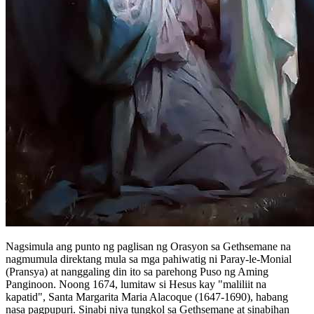
Nagsimula ang punto ng paglisan ng Orasyon sa Gethsemane na
nagmumula direktang mula sa mga pahiwatig ni Paray-le-Monial
(Pransya) at nanggaling din ito sa parehong Puso ng Aming
Panginoon. Noong 1674, lumitaw si Hesus kay "maliliit na
kapatid", Santa Margarita Maria Alacoque (1647-1690), habang
nasa pagpupuri. Sinabi niya tungkol sa Gethsemane at sinabihan