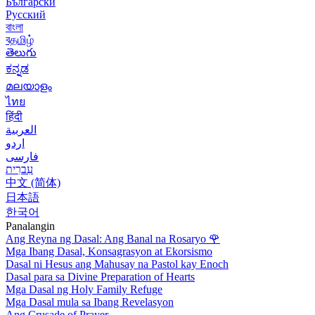
Български
Русский
বাংলা
বதமிழ்
తెలుగు
ಕನ್ನಡ
മലയാളം
ไทย
हिंदी
العربية
اردو
فارسی
עִברִית
中文 (简体)
日本語
한국어
Panalangin
Ang Reyna ng Dasal: Ang Banal na Rosaryo
🌹
Mga Ibang Dasal, Konsagrasyon at Ekorsismo
Dasal ni Hesus ang Mahusay na Pastol kay Enoch
Dasal para sa Divine Preparation of Hearts
Mga Dasal ng Holy Family Refuge
Mga Dasal mula sa Ibang Revelasyon
Ang Crusade of Prayer