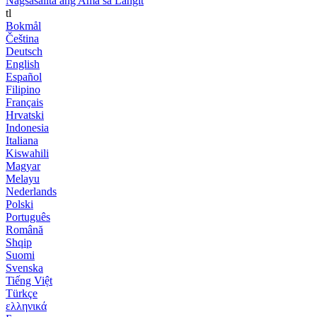
Nagsasalita ang Ama sa Langit
tl
Bokmål
Čeština
Deutsch
English
Español
Filipino
Français
Hrvatski
Indonesia
Italiana
Kiswahili
Magyar
Melayu
Nederlands
Polski
Português
Română
Shqip
Suomi
Svenska
Tiếng Việt
Türkçe
ελληνικά