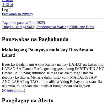
한국어
Legal
Patakaran sa Privacy
Tagubilin para sa Taon 2025
Tungkol sa mga Sakit, Pandemya at Walang Kikilalang Birus
Pangwakas na Paghahanda
Mahalagang Paanyaya mula kay Dios Ama sa
Lahat!
Bago ko ipaalam ang Aking Kamay na may LAHAT ng Lakas nito,
LABAN SA Planeta Earth, gustong-gusto kong IMBITAHIN ANG
Bawat TAO upang sumunod sa mga Paalala at Mga Utos na
ibibigay ko dito sa Mensaje dahil gusto kong MAKALIGTAW
ANG LAHAT ng TAO at bumalik sa Aking Bahay mula saan sila
nagmula, mula saan sila umalis at kung nasaan sila ngayon.
(
Magpatuloy...
)
Pangilagay na Alerto