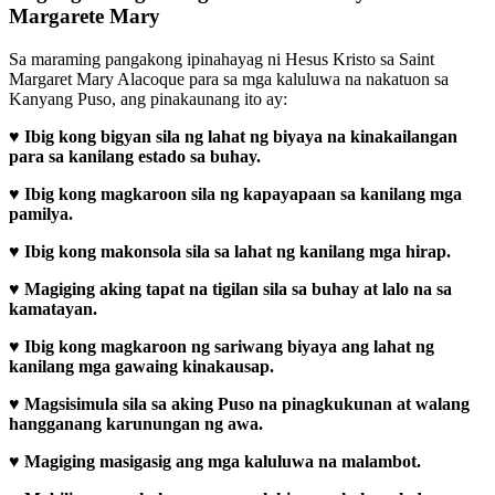
Margarete Mary
Sa maraming pangakong ipinahayag ni Hesus Kristo sa Saint
Margaret Mary Alacoque para sa mga kaluluwa na nakatuon sa
Kanyang Puso, ang pinakaunang ito ay:
♥
Ibig kong bigyan sila ng lahat ng biyaya na kinakailangan
para sa kanilang estado sa buhay.
♥
Ibig kong magkaroon sila ng kapayapaan sa kanilang mga
pamilya.
♥
Ibig kong makonsola sila sa lahat ng kanilang mga hirap.
♥
Magiging aking tapat na tigilan sila sa buhay at lalo na sa
kamatayan.
♥
Ibig kong magkaroon ng sariwang biyaya ang lahat ng
kanilang mga gawaing kinakausap.
♥
Magsisimula sila sa aking Puso na pinagkukunan at walang
hangganang karunungan ng awa.
♥
Magiging masigasig ang mga kaluluwa na malambot.