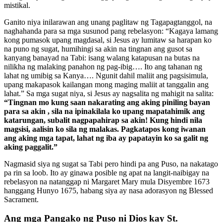
mistikal.
Ganito niya inilarawan ang unang paglitaw ng Tagapagtanggol, na
naghahanda para sa mga susunod pang rebelasyon: “Kagaya lamang
kong pumasok upang magdasal, si Jesus ay lumitaw sa harapan ko
na puno ng sugat, humihingi sa akin na tingnan ang gusot sa
kanyang banayad na Tabi: isang walang katapusan na butas na
nilikha ng malaking panahon ng pag-ibig…. Ito ang tahanan ng
lahat ng umibig sa Kanya…. Ngunit dahil maliit ang pagsisimula,
upang makapasok kailangan mong maging maliit at tanggalin ang
lahat.” Sa mga sugat niya, si Jesus ay nagsalita ng mahigit na salita:
“Tingnan mo kung saan nakarating ang aking piniling bayan
para sa akin , sila na ipinakilala ko upang mapatahimik ang
katarungan, subalit nagpapahirap sa akin! Kung hindi nila
magsisi, aalisin ko sila ng malakas. Pagkatapos kong iwanan
ang aking mga tapat, lahat ng iba ay papatayin ko sa galit ng
aking paggalit.”
Nagmasid siya ng sugat sa Tabi pero hindi pa ang Puso, na nakatago
pa rin sa loob. Ito ay ginawa posible ng apat na langit-naibigay na
rebelasyon na natanggap ni Margaret Mary mula Disyembre 1673
hanggang Hunyo 1675, habang siya ay nasa adorasyon ng Blessed
Sacrament.
Ang mga Pangako ng Puso ni Dios kay St.