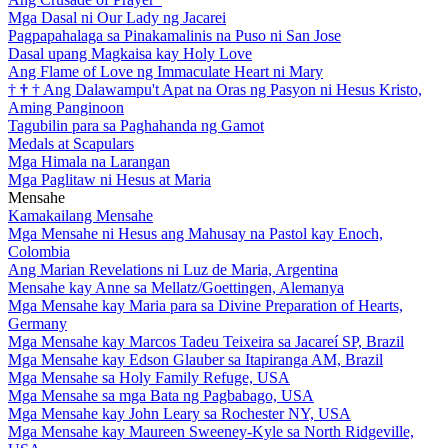
Mga Dasal ni Our Lady ng Jacarei
Pagpapahalaga sa Pinakamalinis na Puso ni San Jose
Dasal upang Magkaisa kay Holy Love
Ang Flame of Love ng Immaculate Heart ni Mary
†
†
†
Ang Dalawampu't Apat na Oras ng Pasyon ni Hesus Kristo,
Aming Panginoon
Tagubilin para sa Paghahanda ng Gamot
Medals at Scapulars
Mga Himala na Larangan
Mga Paglitaw ni Hesus at Maria
Mensahe
Kamakailang Mensahe
Mga Mensahe ni Hesus ang Mahusay na Pastol kay Enoch,
Colombia
Ang Marian Revelations ni Luz de Maria, Argentina
Mensahe kay Anne sa Mellatz/Goettingen, Alemanya
Mga Mensahe kay Maria para sa Divine Preparation of Hearts,
Germany
Mga Mensahe kay Marcos Tadeu Teixeira sa Jacareí SP, Brazil
Mga Mensahe kay Edson Glauber sa Itapiranga AM, Brazil
Mga Mensahe sa Holy Family Refuge, USA
Mga Mensahe sa mga Bata ng Pagbabago, USA
Mga Mensahe kay John Leary sa Rochester NY, USA
Mga Mensahe kay Maureen Sweeney-Kyle sa North Ridgeville,