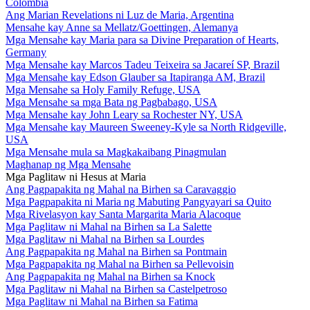
Colombia
Ang Marian Revelations ni Luz de Maria, Argentina
Mensahe kay Anne sa Mellatz/Goettingen, Alemanya
Mga Mensahe kay Maria para sa Divine Preparation of Hearts,
Germany
Mga Mensahe kay Marcos Tadeu Teixeira sa Jacareí SP, Brazil
Mga Mensahe kay Edson Glauber sa Itapiranga AM, Brazil
Mga Mensahe sa Holy Family Refuge, USA
Mga Mensahe sa mga Bata ng Pagbabago, USA
Mga Mensahe kay John Leary sa Rochester NY, USA
Mga Mensahe kay Maureen Sweeney-Kyle sa North Ridgeville,
USA
Mga Mensahe mula sa Magkakaibang Pinagmulan
Maghanap ng Mga Mensahe
Mga Paglitaw ni Hesus at Maria
Ang Pagpapakita ng Mahal na Birhen sa Caravaggio
Mga Pagpapakita ni Maria ng Mabuting Pangyayari sa Quito
Mga Rivelasyon kay Santa Margarita Maria Alacoque
Mga Paglitaw ni Mahal na Birhen sa La Salette
Mga Paglitaw ni Mahal na Birhen sa Lourdes
Ang Pagpapakita ng Mahal na Birhen sa Pontmain
Mga Pagpapakita ng Mahal na Birhen sa Pellevoisin
Ang Pagpapakita ng Mahal na Birhen sa Knock
Mga Paglitaw ni Mahal na Birhen sa Castelpetroso
Mga Paglitaw ni Mahal na Birhen sa Fatima