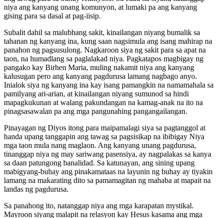
niya ang kanyang unang komunyon, at lumaki pa ang kanyang
gising para sa dasal at pag-iisip.
Subalit dahil sa malubhang sakit, kinailangan niyang bumalik sa
tahanan ng kanyang ina, kung saan nagsimula ang isang mahirap na
panahon ng pagsusulong. Nagkaroon siya ng sakit para sa apat na
taon, na humadlang sa paglalakad niya. Pagkatapos magbigay ng
pangako kay Birhen Maria, muling nakamit niya ang kanyang
kalusugan pero ang kanyang pagdurusa lamang nagbago anyo.
Inialok siya ng kanyang ina kay isang pamangkin na namamahala sa
pamilyang ari-arian, at kinailangan niyang sumunod sa hindi
mapagkukunan at walang pakundangan na kamag-anak na ito na
pinagsasawalan pa ang mga pangunahing pangangailangan.
Pinayagan ng Diyos itong para maipamalagi siya sa pagtanggol at
handa upang tanggapin ang tawag sa pagsisikap na ibibigay Niya
mga taon mula nang maglaon. Ang kanyang unang pagdurusa,
tinanggap niya ng may sariwang pasensiya, ay nagpalakas sa kanya
sa daan patungong banalidad. Sa katunayan, ang sining upang
mabigyang-buhay ang pinakamataas na layunin ng buhay ay tiyakin
lamang na makarating dito sa pamamagitan ng mahaba at mapait na
landas ng pagdurusa.
Sa panahong ito, natanggap niya ang mga karapatan mystikal.
Mayroon siyang malapit na relasyon kay Hesus kasama ang mga