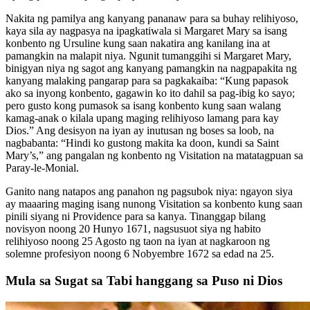
Nakita ng pamilya ang kanyang pananaw para sa buhay relihiyoso,
kaya sila ay nagpasya na ipagkatiwala si Margaret Mary sa isang
konbento ng Ursuline kung saan nakatira ang kanilang ina at
pamangkin na malapit niya. Ngunit tumanggihi si Margaret Mary,
binigyan niya ng sagot ang kanyang pamangkin na nagpapakita ng
kanyang malaking pangarap para sa pagkakaiba: “Kung papasok
ako sa inyong konbento, gagawin ko ito dahil sa pag-ibig ko sayo;
pero gusto kong pumasok sa isang konbento kung saan walang
kamag-anak o kilala upang maging relihiyoso lamang para kay
Dios.” Ang desisyon na iyan ay inutusan ng boses sa loob, na
nagbabanta: “Hindi ko gustong makita ka doon, kundi sa Saint
Mary’s,” ang pangalan ng konbento ng Visitation na matatagpuan sa
Paray-le-Monial.
Ganito nang natapos ang panahon ng pagsubok niya: ngayon siya
ay maaaring maging isang nunong Visitation sa konbento kung saan
pinili siyang ni Providence para sa kanya. Tinanggap bilang
novisyon noong 20 Hunyo 1671, nagsusuot siya ng habito
relihiyoso noong 25 Agosto ng taon na iyan at nagkaroon ng
solemne profesiyon noong 6 Nobyembre 1672 sa edad na 25.
Mula sa Sugat sa Tabi hanggang sa Puso ni Dios