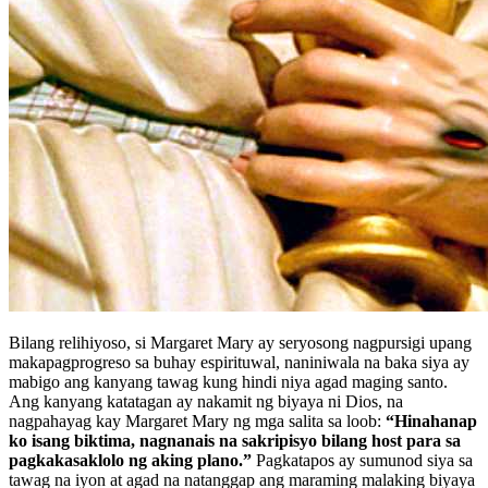
Bilang relihiyoso, si Margaret Mary ay seryosong nagpursigi upang
makapagprogreso sa buhay espirituwal, naniniwala na baka siya ay
mabigo ang kanyang tawag kung hindi niya agad maging santo.
Ang kanyang katatagan ay nakamit ng biyaya ni Dios, na
nagpahayag kay Margaret Mary ng mga salita sa loob:
“Hinahanap
ko isang biktima, nagnanais na sakripisyo bilang host para sa
pagkakasaklolo ng aking plano.”
Pagkatapos ay sumunod siya sa
tawag na iyon at agad na natanggap ang maraming malaking biyaya