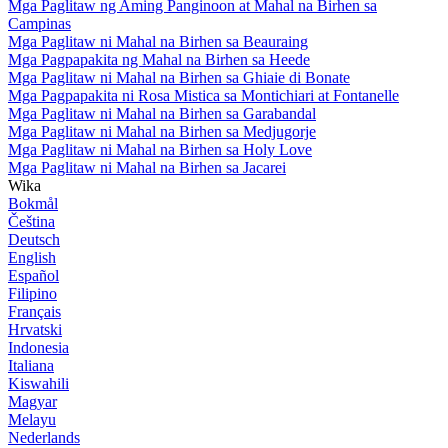
Mga Paglitaw ng Aming Panginoon at Mahal na Birhen sa
Campinas
Mga Paglitaw ni Mahal na Birhen sa Beauraing
Mga Pagpapakita ng Mahal na Birhen sa Heede
Mga Paglitaw ni Mahal na Birhen sa Ghiaie di Bonate
Mga Pagpapakita ni Rosa Mistica sa Montichiari at Fontanelle
Mga Paglitaw ni Mahal na Birhen sa Garabandal
Mga Paglitaw ni Mahal na Birhen sa Medjugorje
Mga Paglitaw ni Mahal na Birhen sa Holy Love
Mga Paglitaw ni Mahal na Birhen sa Jacarei
Wika
Bokmål
Čeština
Deutsch
English
Español
Filipino
Français
Hrvatski
Indonesia
Italiana
Kiswahili
Magyar
Melayu
Nederlands