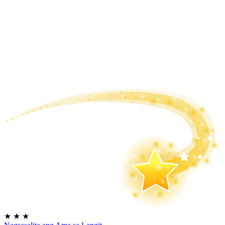
★
★
★