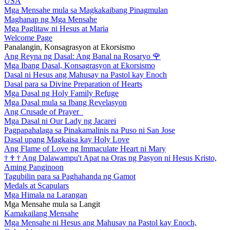
USA
Mga Mensahe mula sa Magkakaibang Pinagmulan
Maghanap ng Mga Mensahe
Mga Paglitaw ni Hesus at Maria
Welcome Page
Panalangin, Konsagrasyon at Ekorsismo
Ang Reyna ng Dasal: Ang Banal na Rosaryo
🌹
Mga Ibang Dasal, Konsagrasyon at Ekorsismo
Dasal ni Hesus ang Mahusay na Pastol kay Enoch
Dasal para sa Divine Preparation of Hearts
Mga Dasal ng Holy Family Refuge
Mga Dasal mula sa Ibang Revelasyon
Ang Crusade of Prayer
Mga Dasal ni Our Lady ng Jacarei
Pagpapahalaga sa Pinakamalinis na Puso ni San Jose
Dasal upang Magkaisa kay Holy Love
Ang Flame of Love ng Immaculate Heart ni Mary
†
†
†
Ang Dalawampu't Apat na Oras ng Pasyon ni Hesus Kristo,
Aming Panginoon
Tagubilin para sa Paghahanda ng Gamot
Medals at Scapulars
Mga Himala na Larangan
Mga Mensahe mula sa Langit
Kamakailang Mensahe
Mga Mensahe ni Hesus ang Mahusay na Pastol kay Enoch,