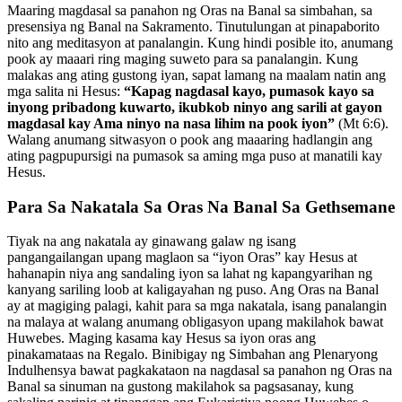
Maaring magdasal sa panahon ng Oras na Banal sa simbahan, sa
presensiya ng Banal na Sakramento. Tinutulungan at pinapaborito
nito ang meditasyon at panalangin. Kung hindi posible ito, anumang
pook ay maaari ring maging suweto para sa panalangin. Kung
malakas ang ating gustong iyan, sapat lamang na maalam natin ang
mga salita ni Hesus:
“Kapag nagdasal kayo, pumasok kayo sa
inyong pribadong kuwarto, ikubkob ninyo ang sarili at gayon
magdasal kay Ama ninyo na nasa lihim na pook iyon”
(Mt 6:6).
Walang anumang sitwasyon o pook ang maaaring hadlangin ang
ating pagpupursigi na pumasok sa aming mga puso at manatili kay
Hesus.
Para Sa Nakatala Sa Oras Na Banal Sa Gethsemane
Tiyak na ang nakatala ay ginawang galaw ng isang
pangangailangan upang maglaon sa “iyon Oras” kay Hesus at
hahanapin niya ang sandaling iyon sa lahat ng kapangyarihan ng
kanyang sariling loob at kaligayahan ng puso. Ang Oras na Banal
ay at magiging palagi, kahit para sa mga nakatala, isang panalangin
na malaya at walang anumang obligasyon upang makilahok bawat
Huwebes. Maging kasama kay Hesus sa iyon oras ang
pinakamataas na Regalo. Binibigay ng Simbahan ang Plenaryong
Indulhensya bawat pagkakataon na nagdasal sa panahon ng Oras na
Banal sa sinuman na gustong makilahok sa pagsasanay, kung