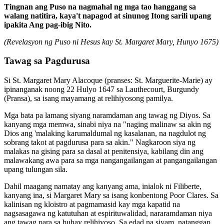
Tingnan ang Puso na nagmahal ng mga tao hanggang sa
walang natitira, kaya't napagod at sinunog Itong sarili upang
ipakita Ang pag-ibig Nito.
(Revelasyon ng Puso ni Hesus kay St. Margaret Mary, Hunyo 1675)
Tawag sa Pagdurusa
Si St. Margaret Mary Alacoque (pranses: St. Marguerite-Marie) ay
ipinanganak noong 22 Hulyo 1647 sa Lauthecourt, Burgundy
(Pransa), sa isang mayamang at relihiyosong pamilya.
Mga bata pa lamang siyang naramdaman ang tawag ng Diyos. Sa
kanyang mga memwa, sinabi niya na "naging malinaw sa akin ng
Dios ang 'malaking karumaldumal ng kasalanan, na nagdulot ng
sobrang takot at pagdurusa para sa akin." Nagkaroon siya ng
malakas na gising para sa dasal at penitensiya, kabilang din ang
malawakang awa para sa mga nangangailangan at pangangailangan
upang tulungan sila.
Dahil maagang namatay ang kanyang ama, inialok ni Filiberte,
kanyang ina, si Margaret Mary sa isang konbentong Poor Clares. Sa
kalinisan ng kloistro at pagmamasid kay mga kapatid na
nagsasagawa ng katutuhan at espirituwalidad, nararamdaman niya
ang tawag para sa buhay relihiyoso. Sa edad na siyam, natanggap