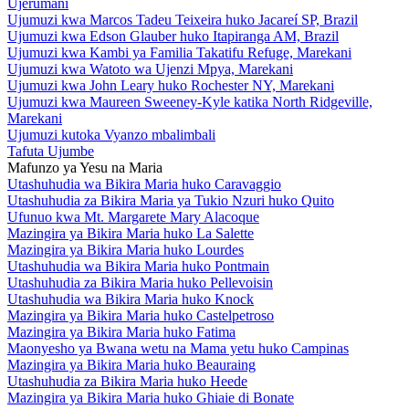
Ujerumani
Ujumuzi kwa Marcos Tadeu Teixeira huko Jacareí SP, Brazil
Ujumuzi kwa Edson Glauber huko Itapiranga AM, Brazil
Ujumuzi kwa Kambi ya Familia Takatifu Refuge, Marekani
Ujumuzi kwa Watoto wa Ujenzi Mpya, Marekani
Ujumuzi kwa John Leary huko Rochester NY, Marekani
Ujumuzi kwa Maureen Sweeney-Kyle katika North Ridgeville,
Marekani
Ujumuzi kutoka Vyanzo mbalimbali
Tafuta Ujumbe
Mafunzo ya Yesu na Maria
Utashuhudia wa Bikira Maria huko Caravaggio
Utashuhudia za Bikira Maria ya Tukio Nzuri huko Quito
Ufunuo kwa Mt. Margarete Mary Alacoque
Mazingira ya Bikira Maria huko La Salette
Mazingira ya Bikira Maria huko Lourdes
Utashuhudia wa Bikira Maria huko Pontmain
Utashuhudia za Bikira Maria huko Pellevoisin
Utashuhudia wa Bikira Maria huko Knock
Mazingira ya Bikira Maria huko Castelpetroso
Mazingira ya Bikira Maria huko Fatima
Maonyesho ya Bwana wetu na Mama yetu huko Campinas
Mazingira ya Bikira Maria huko Beauraing
Utashuhudia za Bikira Maria huko Heede
Mazingira ya Bikira Maria huko Ghiaie di Bonate