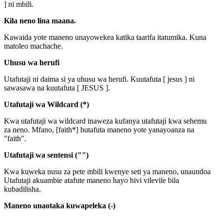
] ni mbili.
Kila neno lina maana.
Kawaida yote maneno unayowekea katika taarifa itatumika. Kuna
matoleo machache.
Uhusu wa herufi
Utafutaji ni daima si ya uhusu wa herufi. Kuutafuta [ jesus ] ni
sawasawa na kuutafuta [ JESUS ].
Utafutaji wa Wildcard (*)
Kwa utafutaji wa wildcard inaweza kufanya utafutaji kwa sehemu
za neno. Mfano, [faith*] hutafuta maneno yote yanayoanza na
"faith".
Utafutaji wa sentensi ("")
Kwa kuweka nusu za pete mbili kwenye seti ya maneno, unaundoa
Utafutaji akuambie atafute maneno hayo hivi vilevile bila
kubadilisha.
Maneno unaotaka kuwapeleka (-)