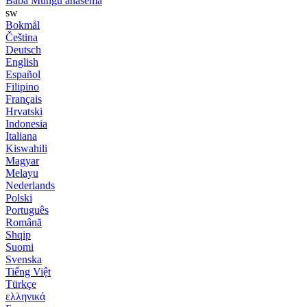
Baba Mungu anasema
sw
Bokmål
Čeština
Deutsch
English
Español
Filipino
Français
Hrvatski
Indonesia
Italiana
Kiswahili
Magyar
Melayu
Nederlands
Polski
Português
Română
Shqip
Suomi
Svenska
Tiếng Việt
Türkçe
ελληνικά