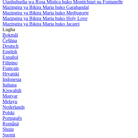
Utashuhudia wa Rosa Mistica huko Montichiari na Fontanelle
Mazingira ya Bikira Maria huko Garabandal
Mazingira ya Bikira Maria huko Medjugorje
Mazingira ya Bikira Maria huko Holy Love
Mazingira ya Bikira Maria huko Jacarei
Lugha
Bokmål
Čeština
Deutsch
English
Español
Filipino
Français
Hrvatski
Indonesia
Italiana
Kiswahili
Magyar
Melayu
Nederlands
Polski
Português
Română
Shqip
Suomi