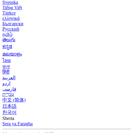
Svenska
Tiếng Việt
Türkçe
ελληνικά
Български
Русский
தமிழ்
తెలుగు
ಕನ್ನಡ
മലയാളം
ไทย
বাংলা
हिंदी
العربية
اردو
فارسی
עִברִית
中文 (简体)
日本語
한국어
Sheria
Sera ya Faragha