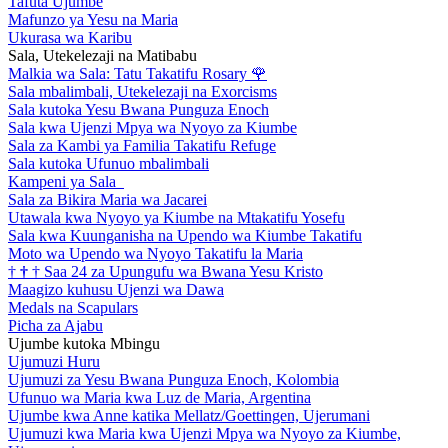
Tafuta Ujumbe
Mafunzo ya Yesu na Maria
Ukurasa wa Karibu
Sala, Utekelezaji na Matibabu
Malkia wa Sala: Tatu Takatifu Rosary
🌹
Sala mbalimbali, Utekelezaji na Exorcisms
Sala kutoka Yesu Bwana Punguza Enoch
Sala kwa Ujenzi Mpya wa Nyoyo za Kiumbe
Sala za Kambi ya Familia Takatifu Refuge
Sala kutoka Ufunuo mbalimbali
Kampeni ya Sala
Sala za Bikira Maria wa Jacarei
Utawala kwa Nyoyo ya Kiumbe na Mtakatifu Yosefu
Sala kwa Kuunganisha na Upendo wa Kiumbe Takatifu
Moto wa Upendo wa Nyoyo Takatifu la Maria
†
†
†
Saa 24 za Upungufu wa Bwana Yesu Kristo
Maagizo kuhusu Ujenzi wa Dawa
Medals na Scapulars
Picha za Ajabu
Ujumbe kutoka Mbingu
Ujumuzi Huru
Ujumuzi za Yesu Bwana Punguza Enoch, Kolombia
Ufunuo wa Maria kwa Luz de Maria, Argentina
Ujumbe kwa Anne katika Mellatz/Goettingen, Ujerumani
Ujumuzi kwa Maria kwa Ujenzi Mpya wa Nyoyo za Kiumbe,