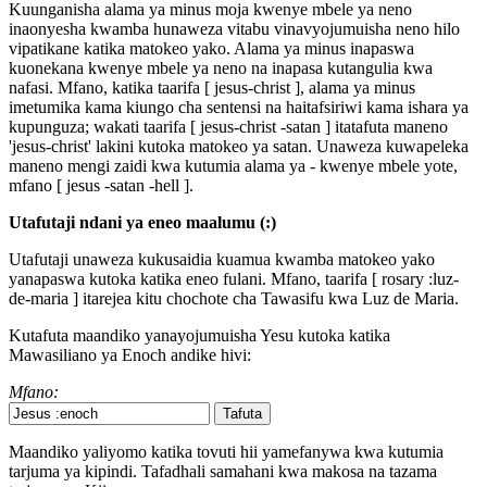
Kuunganisha alama ya minus moja kwenye mbele ya neno
inaonyesha kwamba hunaweza vitabu vinavyojumuisha neno hilo
vipatikane katika matokeo yako. Alama ya minus inapaswa
kuonekana kwenye mbele ya neno na inapasa kutangulia kwa
nafasi. Mfano, katika taarifa [ jesus-christ ], alama ya minus
imetumika kama kiungo cha sentensi na haitafsiriwi kama ishara ya
kupunguza; wakati taarifa [ jesus-christ -satan ] itatafuta maneno
'jesus-christ' lakini kutoka matokeo ya satan. Unaweza kuwapeleka
maneno mengi zaidi kwa kutumia alama ya - kwenye mbele yote,
mfano [ jesus -satan -hell ].
Utafutaji ndani ya eneo maalumu (:)
Utafutaji unaweza kukusaidia kuamua kwamba matokeo yako
yanapaswa kutoka katika eneo fulani. Mfano, taarifa [ rosary :luz-
de-maria ] itarejea kitu chochote cha Tawasifu kwa Luz de Maria.
Kutafuta maandiko yanayojumuisha Yesu kutoka katika
Mawasiliano ya Enoch andike hivi:
Mfano:
Maandiko yaliyomo katika tovuti hii yamefanywa kwa kutumia
tarjuma ya kipindi. Tafadhali samahani kwa makosa na tazama