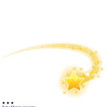
★
★
★