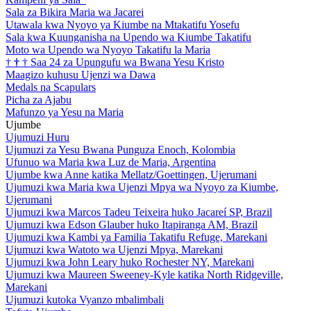
Sala za Bikira Maria wa Jacarei
Utawala kwa Nyoyo ya Kiumbe na Mtakatifu Yosefu
Sala kwa Kuunganisha na Upendo wa Kiumbe Takatifu
Moto wa Upendo wa Nyoyo Takatifu la Maria
†
†
†
Saa 24 za Upungufu wa Bwana Yesu Kristo
Maagizo kuhusu Ujenzi wa Dawa
Medals na Scapulars
Picha za Ajabu
Mafunzo ya Yesu na Maria
Ujumbe
Ujumuzi Huru
Ujumuzi za Yesu Bwana Punguza Enoch, Kolombia
Ufunuo wa Maria kwa Luz de Maria, Argentina
Ujumbe kwa Anne katika Mellatz/Goettingen, Ujerumani
Ujumuzi kwa Maria kwa Ujenzi Mpya wa Nyoyo za Kiumbe,
Ujerumani
Ujumuzi kwa Marcos Tadeu Teixeira huko Jacareí SP, Brazil
Ujumuzi kwa Edson Glauber huko Itapiranga AM, Brazil
Ujumuzi kwa Kambi ya Familia Takatifu Refuge, Marekani
Ujumuzi kwa Watoto wa Ujenzi Mpya, Marekani
Ujumuzi kwa John Leary huko Rochester NY, Marekani
Ujumuzi kwa Maureen Sweeney-Kyle katika North Ridgeville,
Marekani
Ujumuzi kutoka Vyanzo mbalimbali