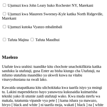
Ujumuzi kwa John Leary huko Rochester NY, Marekani
Ujumuzi kwa Maureen Sweeney-Kyle katika North Ridgeville,
Marekani
Ujumuzi kutoka Vyanzo mbalimbali
Tafuta Majina
Tafuta Maudhui
Maelezo
Utafute kwa urahisi: tuandike kitu chochote unachokifikiria katika
sanduku la utafutaji, gusa Enter au bisha kiungo cha Utafutaji, na
mfumo utatafuta maandiko ya ukweli kuwa na vitabu
vinavyohusiana na swali lako.
Kawaida unapatikana kitu ulichokitaka kwa taarifa isiyo ya msingi
tu. Lakini mapendekezo hayo yanaweza kukusaidia kuimarisha
tekniki yako ili utumie zaidi utafutaji wako. Kwa muda mrefu wa
makala, tutatumia vipande vya pete [ ] kama ishara ya mawazo,
hivyo [ black and white ] ni taarifa moja, wakati [ black ] na [ white