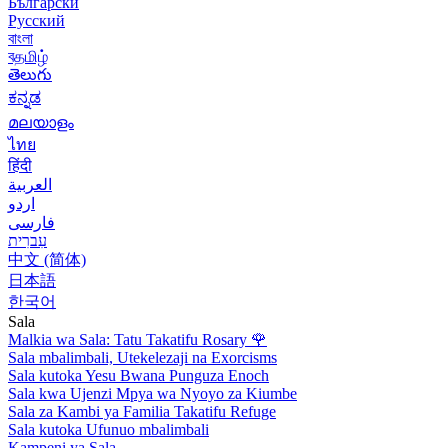
Български
Русский
বাংলা
বதமிழ்
తెలుగు
ಕನ್ನಡ
മലയാളം
ไทย
हिंदी
العربية
اردو
فارسی
עִברִית
中文 (简体)
日本語
한국어
Sala
Malkia wa Sala: Tatu Takatifu Rosary
🌹
Sala mbalimbali, Utekelezaji na Exorcisms
Sala kutoka Yesu Bwana Punguza Enoch
Sala kwa Ujenzi Mpya wa Nyoyo za Kiumbe
Sala za Kambi ya Familia Takatifu Refuge
Sala kutoka Ufunuo mbalimbali
Kampeni ya Sala