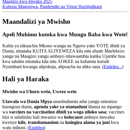
Maagizo kwa mwaka 2025
Kuhusu Magonjwa, Pandemiki na Virusi Haziijulikani
Maandalizi ya Mwisho
Apeli Muhimu kutoka kwa Mungu Baba kwa Wote!
Kabla ya nikuachia Mkono wangu na Nguvu yake YOTE dhidi ya
Dunia, ninataka KUITA ALIYEWEZA kila mtu afuate Maelekezo
yangu na Maagizo yangu ambayo nitawaambia katika Ujumbe huu
kwa sababu ninataka kila mtu AOKEE na kuhamia kurudi
Nyumbani kwangu alipokuja, alipoacha na aliko sasa.
(
Endelea...
)
Hali ya Haraka
Mwisho wa Uhuru wetu, Uwezo wetu
Utawala wa Dunia Mpya
unaohudumia adui yangu umeanza
kuongoza dunia,
agenda yake ya utamaduni
ilianza na mpango
wa
vaccines na vaccination dhidi ya woga ulioko sasa
; vaccines
hizi si suluhisho bali mwanzo wa
holocaust
ambayo itawalea
kwenye
kifo
,
transhumanism
na
kuingiza alama ya jani
kwa
watu milioni. (
Endelea
)