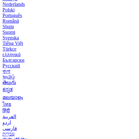
Nederlands
Polski
Português
Română
Shqip
Suomi
Svenska
Tiếng Việt
Türkçe
ελληνικά
Български
Русский
বাংলা
বதமிழ்
తెలుగు
ಕನ್ನಡ
മലയാളം
ไทย
हिंदी
العربية
اردو
فارسی
עִברִית