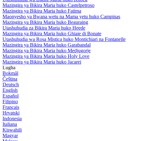
Mazingira ya Bikira Maria huko Castelpetroso
Mazingira ya Bikira Maria huko Fatima
Maonyesho ya Bwana wetu na Mama yetu huko Campinas
Mazingira ya Bikira Maria huko Beauraing
Utashuhudia za Bikira Maria huko Heede
Mazingira ya Bikira Maria huko Ghiaie di Bonate
Utashuhudia wa Rosa Mistica huko Montichiari na Fontanelle
Mazingira ya Bikira Maria huko Garabandal
Mazingira ya Bikira Maria huko Medjugorje
Mazingira ya Bikira Maria huko Holy Love
Mazingira ya Bikira Maria huko Jacarei
Lugha
Bokmål
Čeština
Deutsch
English
Español
Filipino
Français
Hrvatski
Indonesia
Italiana
Kiswahili
Magyar