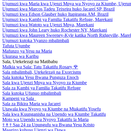
Ujumuzi kwa Maria kwa Ujenzi Mpya wa Nyoyo za Kiumbe, Ujeru
Ujumuzi kwa Marcos Tadeu Teixeira huko Jacareí SP, Brazil
Ujumuzi kwa Edson Glauber huko Itapiranga AM, Brazil
Ujumuzi kwa Kambi ya Familia Takatifu Refuge, Marekani
Ujumuzi kwa Watoto wa Ujenzi Mpya, Marekani
Ujumuzi kwa John Leary huko Rochester NY, Marekani
Ujumuzi kwa Maureen Sweeney-Kyle katika North Ridgeville, Mare
Ujumuzi kutoka Vyanzo mbalimbali
Tafuta Ujumbe
Mafunzo ya Yesu na Maria
Ukurasa wa Karibu
Sala, Utekelezaji na Matibabu
Malkia wa Sala: Tatu Takatifu Rosary
🌹
Sala mbalimbali, Utekelezaji na Exorcisms
Sala kutoka Yesu Bwana Punguza Enoch
Sala kwa Ujenzi Mpya wa Nyoyo za Kiumbe
Sala za Kambi ya Familia Takatifu Refuge
Sala kutoka Ufunuo mbalimbali
Kampeni ya Sala
Sala za Bikira Maria wa Jacarei
Utawala kwa Nyoyo ya Kiumbe na Mtakatifu Yosefu
Sala kwa Kuunganisha na Upendo wa Kiumbe Takatifu
Moto wa Upendo wa Nyoyo Takatifu la Maria
†
†
†
Saa 24 za Upungufu wa Bwana Yesu Kristo
Maagizo kuhusu Ujenzi wa Dawa