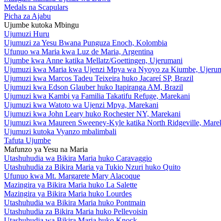
Medals na Scapulars
Picha za Ajabu
Ujumbe kutoka Mbingu
Ujumuzi Huru
Ujumuzi za Yesu Bwana Punguza Enoch, Kolombia
Ufunuo wa Maria kwa Luz de Maria, Argentina
Ujumbe kwa Anne katika Mellatz/Goettingen, Ujerumani
Ujumuzi kwa Maria kwa Ujenzi Mpya wa Nyoyo za Kiumbe, Ujeru
Ujumuzi kwa Marcos Tadeu Teixeira huko Jacareí SP, Brazil
Ujumuzi kwa Edson Glauber huko Itapiranga AM, Brazil
Ujumuzi kwa Kambi ya Familia Takatifu Refuge, Marekani
Ujumuzi kwa Watoto wa Ujenzi Mpya, Marekani
Ujumuzi kwa John Leary huko Rochester NY, Marekani
Ujumuzi kwa Maureen Sweeney-Kyle katika North Ridgeville, Mare
Ujumuzi kutoka Vyanzo mbalimbali
Tafuta Ujumbe
Mafunzo ya Yesu na Maria
Utashuhudia wa Bikira Maria huko Caravaggio
Utashuhudia za Bikira Maria ya Tukio Nzuri huko Quito
Ufunuo kwa Mt. Margarete Mary Alacoque
Mazingira ya Bikira Maria huko La Salette
Mazingira ya Bikira Maria huko Lourdes
Utashuhudia wa Bikira Maria huko Pontmain
Utashuhudia za Bikira Maria huko Pellevoisin
Utashuhudia wa Bikira Maria huko Knock