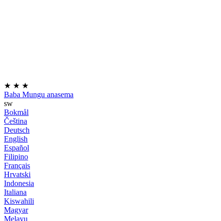
★
★
★
Baba Mungu anasema
sw
Bokmål
Čeština
Deutsch
English
Español
Filipino
Français
Hrvatski
Indonesia
Italiana
Kiswahili
Magyar
Melayu