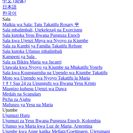
中文 (简体)
日本語
한국어
Sala
Malkia wa Sala: Tatu Takatifu Rosary
🌹
Sala mbalimbali, Utekelezaji na Exorcisms
Sala kutoka Yesu Bwana Punguza Enoch
Sala kwa Ujenzi Mpya wa Nyoyo za Kiumbe
Sala za Kambi ya Familia Takatifu Refuge
Sala kutoka Ufunuo mbalimbali
Kampeni ya Sala
Sala za Bikira Maria wa Jacarei
Utawala kwa Nyoyo ya Kiumbe na Mtakatifu Yosefu
Sala kwa Kuunganisha na Upendo wa Kiumbe Takatifu
Moto wa Upendo wa Nyoyo Takatifu la Maria
†
†
†
Saa 24 za Upungufu wa Bwana Yesu Kristo
Maagizo kuhusu Ujenzi wa Dawa
Medals na Scapulars
Picha za Ajabu
Mafunzo ya Yesu na Maria
Ujumbe
Ujumuzi Huru
Ujumuzi za Yesu Bwana Punguza Enoch, Kolombia
Ufunuo wa Maria kwa Luz de Maria, Argentina
Ujumbe kwa Anne katika Mellatz/Goettingen, Ujerumani