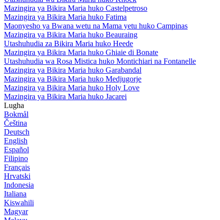
Mazingira ya Bikira Maria huko Castelpetroso
Mazingira ya Bikira Maria huko Fatima
Maonyesho ya Bwana wetu na Mama yetu huko Campinas
Mazingira ya Bikira Maria huko Beauraing
Utashuhudia za Bikira Maria huko Heede
Mazingira ya Bikira Maria huko Ghiaie di Bonate
Utashuhudia wa Rosa Mistica huko Montichiari na Fontanelle
Mazingira ya Bikira Maria huko Garabandal
Mazingira ya Bikira Maria huko Medjugorje
Mazingira ya Bikira Maria huko Holy Love
Mazingira ya Bikira Maria huko Jacarei
Lugha
Bokmål
Čeština
Deutsch
English
Español
Filipino
Français
Hrvatski
Indonesia
Italiana
Kiswahili
Magyar