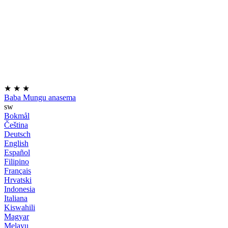
★
★
★
Baba Mungu anasema
sw
Bokmål
Čeština
Deutsch
English
Español
Filipino
Français
Hrvatski
Indonesia
Italiana
Kiswahili
Magyar
Melayu