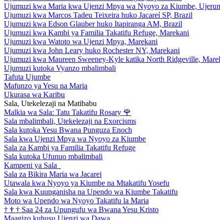
Ujumuzi kwa Maria kwa Ujenzi Mpya wa Nyoyo za Kiumbe, Ujeru
Ujumuzi kwa Marcos Tadeu Teixeira huko Jacareí SP, Brazil
Ujumuzi kwa Edson Glauber huko Itapiranga AM, Brazil
Ujumuzi kwa Kambi ya Familia Takatifu Refuge, Marekani
Ujumuzi kwa Watoto wa Ujenzi Mpya, Marekani
Ujumuzi kwa John Leary huko Rochester NY, Marekani
Ujumuzi kwa Maureen Sweeney-Kyle katika North Ridgeville, Mare
Ujumuzi kutoka Vyanzo mbalimbali
Tafuta Ujumbe
Mafunzo ya Yesu na Maria
Ukurasa wa Karibu
Sala, Utekelezaji na Matibabu
Malkia wa Sala: Tatu Takatifu Rosary
🌹
Sala mbalimbali, Utekelezaji na Exorcisms
Sala kutoka Yesu Bwana Punguza Enoch
Sala kwa Ujenzi Mpya wa Nyoyo za Kiumbe
Sala za Kambi ya Familia Takatifu Refuge
Sala kutoka Ufunuo mbalimbali
Kampeni ya Sala
Sala za Bikira Maria wa Jacarei
Utawala kwa Nyoyo ya Kiumbe na Mtakatifu Yosefu
Sala kwa Kuunganisha na Upendo wa Kiumbe Takatifu
Moto wa Upendo wa Nyoyo Takatifu la Maria
†
†
†
Saa 24 za Upungufu wa Bwana Yesu Kristo
Maagizo kuhusu Ujenzi wa Dawa