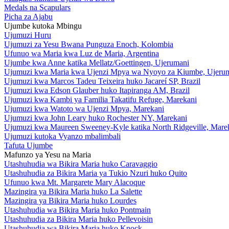
Medals na Scapulars
Picha za Ajabu
Ujumbe kutoka Mbingu
Ujumuzi Huru
Ujumuzi za Yesu Bwana Punguza Enoch, Kolombia
Ufunuo wa Maria kwa Luz de Maria, Argentina
Ujumbe kwa Anne katika Mellatz/Goettingen, Ujerumani
Ujumuzi kwa Maria kwa Ujenzi Mpya wa Nyoyo za Kiumbe, Ujeru
Ujumuzi kwa Marcos Tadeu Teixeira huko Jacareí SP, Brazil
Ujumuzi kwa Edson Glauber huko Itapiranga AM, Brazil
Ujumuzi kwa Kambi ya Familia Takatifu Refuge, Marekani
Ujumuzi kwa Watoto wa Ujenzi Mpya, Marekani
Ujumuzi kwa John Leary huko Rochester NY, Marekani
Ujumuzi kwa Maureen Sweeney-Kyle katika North Ridgeville, Mare
Ujumuzi kutoka Vyanzo mbalimbali
Tafuta Ujumbe
Mafunzo ya Yesu na Maria
Utashuhudia wa Bikira Maria huko Caravaggio
Utashuhudia za Bikira Maria ya Tukio Nzuri huko Quito
Ufunuo kwa Mt. Margarete Mary Alacoque
Mazingira ya Bikira Maria huko La Salette
Mazingira ya Bikira Maria huko Lourdes
Utashuhudia wa Bikira Maria huko Pontmain
Utashuhudia za Bikira Maria huko Pellevoisin
Utashuhudia wa Bikira Maria huko Knock