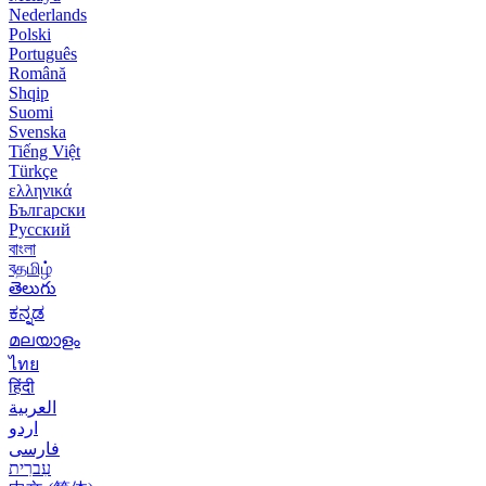
Nederlands
Polski
Português
Română
Shqip
Suomi
Svenska
Tiếng Việt
Türkçe
ελληνικά
Български
Русский
বাংলা
বதமிழ்
తెలుగు
ಕನ್ನಡ
മലയാളം
ไทย
हिंदी
العربية
اردو
فارسی
עִברִית