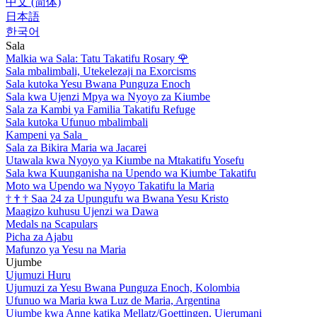
中文 (简体)
日本語
한국어
Sala
Malkia wa Sala: Tatu Takatifu Rosary
🌹
Sala mbalimbali, Utekelezaji na Exorcisms
Sala kutoka Yesu Bwana Punguza Enoch
Sala kwa Ujenzi Mpya wa Nyoyo za Kiumbe
Sala za Kambi ya Familia Takatifu Refuge
Sala kutoka Ufunuo mbalimbali
Kampeni ya Sala
Sala za Bikira Maria wa Jacarei
Utawala kwa Nyoyo ya Kiumbe na Mtakatifu Yosefu
Sala kwa Kuunganisha na Upendo wa Kiumbe Takatifu
Moto wa Upendo wa Nyoyo Takatifu la Maria
†
†
†
Saa 24 za Upungufu wa Bwana Yesu Kristo
Maagizo kuhusu Ujenzi wa Dawa
Medals na Scapulars
Picha za Ajabu
Mafunzo ya Yesu na Maria
Ujumbe
Ujumuzi Huru
Ujumuzi za Yesu Bwana Punguza Enoch, Kolombia
Ufunuo wa Maria kwa Luz de Maria, Argentina
Ujumbe kwa Anne katika Mellatz/Goettingen, Ujerumani