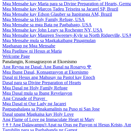
Mga Mensahe kay Maria para sa Divine Preparation of Hearts, Germ
Mga Mensahe kay Marcos Tadeu Teixeira sa Jacareí SP, Brazil
Mga Mensahe kay Edson Glauber sa Itapiranga AM, Brazil
Mga Mensahe sa Holy Family Refuge, USA
Mga Mensahe sa mga Bata ng Pagbabago, USA
Mga Mensahe kay John Leary sa Rochester NY, USA
Mga Mensahe kay Maureen Sweeney-Kyle sa North Ridgeville, US
Mga Mensahe mula sa Magkakaibang Pinagmulan
Maghanap ng Mga Mensahe
Mga Paglitaw ni Hesus at Maria
Welcome Page
Panalangin, Konsagrasyon at Ekorsismo
Ang Reyna ng Dasal: Ang Banal na Rosaryo
🌹
Mga Ibang Dasal, Konsagrasyon at Ekorsismo
Dasal ni Hesus ang Mahusay na Pastol kay Enoch
Dasal para sa Divine Preparation of Hearts
Mga Dasal ng Holy Family Refuge
Mga Dasal mula sa Ibang Revelasyon
Ang Crusade of Prayer
Mga Dasal ni Our Lady ng Jacarei
Pagpapahalaga sa Pinakamalinis na Puso ni San Jose
Dasal upang Magkaisa kay Holy Love
Ang Flame of Love ng Immaculate Heart ni Mary
†
†
†
Ang Dalawampu't Apat na Oras ng Pasyon ni Hesus Kristo, A
Tagubilin para sa Paghahanda ng Gamot