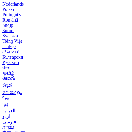
Nederlands
Polski
Português
Română
Shqip
Suomi
Svenska
Tiếng Việt
Türkçe
ελληνικά
Български
Русский
বাংলা
বதமிழ்
తెలుగు
ಕನ್ನಡ
മലയാളം
ไทย
हिंदी
العربية
اردو
فارسی
עִברִית