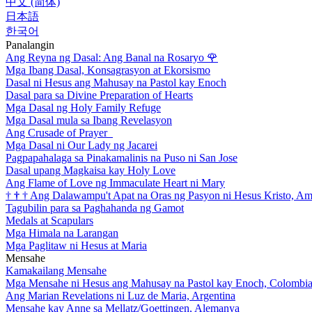
中文 (简体)
日本語
한국어
Panalangin
Ang Reyna ng Dasal: Ang Banal na Rosaryo
🌹
Mga Ibang Dasal, Konsagrasyon at Ekorsismo
Dasal ni Hesus ang Mahusay na Pastol kay Enoch
Dasal para sa Divine Preparation of Hearts
Mga Dasal ng Holy Family Refuge
Mga Dasal mula sa Ibang Revelasyon
Ang Crusade of Prayer
Mga Dasal ni Our Lady ng Jacarei
Pagpapahalaga sa Pinakamalinis na Puso ni San Jose
Dasal upang Magkaisa kay Holy Love
Ang Flame of Love ng Immaculate Heart ni Mary
†
†
†
Ang Dalawampu't Apat na Oras ng Pasyon ni Hesus Kristo, A
Tagubilin para sa Paghahanda ng Gamot
Medals at Scapulars
Mga Himala na Larangan
Mga Paglitaw ni Hesus at Maria
Mensahe
Kamakailang Mensahe
Mga Mensahe ni Hesus ang Mahusay na Pastol kay Enoch, Colombi
Ang Marian Revelations ni Luz de Maria, Argentina
Mensahe kay Anne sa Mellatz/Goettingen, Alemanya