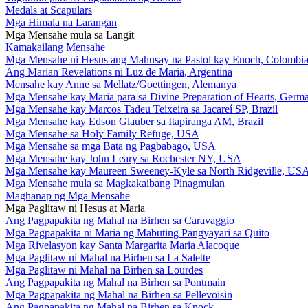
Medals at Scapulars
Mga Himala na Larangan
Mga Mensahe mula sa Langit
Kamakailang Mensahe
Mga Mensahe ni Hesus ang Mahusay na Pastol kay Enoch, Colombi
Ang Marian Revelations ni Luz de Maria, Argentina
Mensahe kay Anne sa Mellatz/Goettingen, Alemanya
Mga Mensahe kay Maria para sa Divine Preparation of Hearts, Germ
Mga Mensahe kay Marcos Tadeu Teixeira sa Jacareí SP, Brazil
Mga Mensahe kay Edson Glauber sa Itapiranga AM, Brazil
Mga Mensahe sa Holy Family Refuge, USA
Mga Mensahe sa mga Bata ng Pagbabago, USA
Mga Mensahe kay John Leary sa Rochester NY, USA
Mga Mensahe kay Maureen Sweeney-Kyle sa North Ridgeville, US
Mga Mensahe mula sa Magkakaibang Pinagmulan
Maghanap ng Mga Mensahe
Mga Paglitaw ni Hesus at Maria
Ang Pagpapakita ng Mahal na Birhen sa Caravaggio
Mga Pagpapakita ni Maria ng Mabuting Pangyayari sa Quito
Mga Rivelasyon kay Santa Margarita Maria Alacoque
Mga Paglitaw ni Mahal na Birhen sa La Salette
Mga Paglitaw ni Mahal na Birhen sa Lourdes
Ang Pagpapakita ng Mahal na Birhen sa Pontmain
Mga Pagpapakita ng Mahal na Birhen sa Pellevoisin
Ang Pagpapakita ng Mahal na Birhen sa Knock