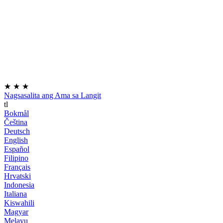
★
★
★
Nagsasalita ang Ama sa Langit
tl
Bokmål
Čeština
Deutsch
English
Español
Filipino
Français
Hrvatski
Indonesia
Italiana
Kiswahili
Magyar
Melayu