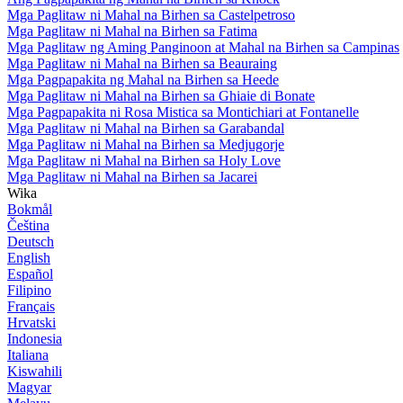
Mga Paglitaw ni Mahal na Birhen sa Castelpetroso
Mga Paglitaw ni Mahal na Birhen sa Fatima
Mga Paglitaw ng Aming Panginoon at Mahal na Birhen sa Campinas
Mga Paglitaw ni Mahal na Birhen sa Beauraing
Mga Pagpapakita ng Mahal na Birhen sa Heede
Mga Paglitaw ni Mahal na Birhen sa Ghiaie di Bonate
Mga Pagpapakita ni Rosa Mistica sa Montichiari at Fontanelle
Mga Paglitaw ni Mahal na Birhen sa Garabandal
Mga Paglitaw ni Mahal na Birhen sa Medjugorje
Mga Paglitaw ni Mahal na Birhen sa Holy Love
Mga Paglitaw ni Mahal na Birhen sa Jacarei
Wika
Bokmål
Čeština
Deutsch
English
Español
Filipino
Français
Hrvatski
Indonesia
Italiana
Kiswahili
Magyar