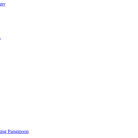
any
A
ming Panginoon