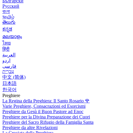
Български
Русский
বাংলা
বதமிழ்
తెలుగు
ಕನ್ನಡ
മലയാളം
ไทย
हिंदी
العربية
اردو
فارسی
עִברִית
中文 (简体)
日本語
한국어
Preghiere
La Regina della Preghiera: Il Santo Rosario
🌹
Varie Preghiere, Consacrazioni ed Esorcismi
Preghiere da Gesù il Buon Pastore ad Enoc
Preghiere per la Divina Preparazione dei Cuori
Preghiere del Sacro Rifugio della Famiglia Santa
Preghiere da altre Rivelazioni
La Crociata della Preghiera