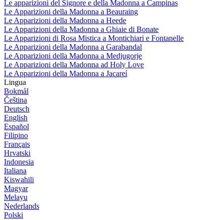
Le apparizioni del Signore e della Madonna a Campinas
Le Apparizioni della Madonna a Beauraing
Le Apparizioni della Madonna a Heede
Le Apparizioni della Madonna a Ghiaie di Bonate
Le Apparizioni di Rosa Mistica a Montichiari e Fontanelle
Le Apparizioni della Madonna a Garabandal
Le Apparizioni della Madonna a Medjugorje
Le Apparizioni della Madonna ad Holy Love
Le Apparizioni della Madonna a Jacareí
Lingua
Bokmål
Čeština
Deutsch
English
Español
Filipino
Français
Hrvatski
Indonesia
Italiana
Kiswahili
Magyar
Melayu
Nederlands
Polski