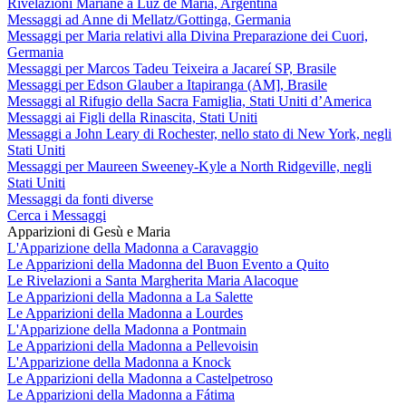
Rivelazioni Mariane a Luz de María, Argentina
Messaggi ad Anne di Mellatz/Gottinga, Germania
Messaggi per Maria relativi alla Divina Preparazione dei Cuori,
Germania
Messaggi per Marcos Tadeu Teixeira a Jacareí SP, Brasile
Messaggi per Edson Glauber a Itapiranga (AM], Brasile
Messaggi al Rifugio della Sacra Famiglia, Stati Uniti d’America
Messaggi ai Figli della Rinascita, Stati Uniti
Messaggi a John Leary di Rochester, nello stato di New York, negli
Stati Uniti
Messaggi per Maureen Sweeney-Kyle a North Ridgeville, negli
Stati Uniti
Messaggi da fonti diverse
Cerca i Messaggi
Apparizioni di Gesù e Maria
L'Apparizione della Madonna a Caravaggio
Le Apparizioni della Madonna del Buon Evento a Quito
Le Rivelazioni a Santa Margherita Maria Alacoque
Le Apparizioni della Madonna a La Salette
Le Apparizioni della Madonna a Lourdes
L'Apparizione della Madonna a Pontmain
Le Apparizioni della Madonna a Pellevoisin
L'Apparizione della Madonna a Knock
Le Apparizioni della Madonna a Castelpetroso
Le Apparizioni della Madonna a Fátima