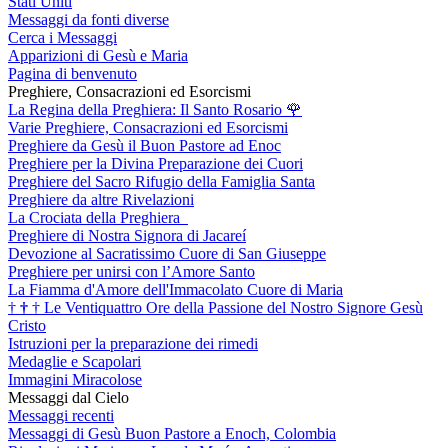
Stati Uniti
Messaggi da fonti diverse
Cerca i Messaggi
Apparizioni di Gesù e Maria
Pagina di benvenuto
Preghiere, Consacrazioni ed Esorcismi
La Regina della Preghiera: Il Santo Rosario
🌹
Varie Preghiere, Consacrazioni ed Esorcismi
Preghiere da Gesù il Buon Pastore ad Enoc
Preghiere per la Divina Preparazione dei Cuori
Preghiere del Sacro Rifugio della Famiglia Santa
Preghiere da altre Rivelazioni
La Crociata della Preghiera
Preghiere di Nostra Signora di Jacareí
Devozione al Sacratissimo Cuore di San Giuseppe
Preghiere per unirsi con l’Amore Santo
La Fiamma d'Amore dell'Immacolato Cuore di Maria
†
†
†
Le Ventiquattro Ore della Passione del Nostro Signore Gesù
Cristo
Istruzioni per la preparazione dei rimedi
Medaglie e Scapolari
Immagini Miracolose
Messaggi dal Cielo
Messaggi recenti
Messaggi di Gesù Buon Pastore a Enoch, Colombia