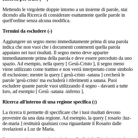
Mettendo le virgolette doppie intorno a un insieme di parole, stai
dicendo alla Ricerca di considerare esattamente quelle parole in
quell'ordine senza alcuna modifica.
Termini da escludere (-)
Aggiungere un segno meno immediatamente prima di una parola
indica che non vuoi che i documenti contenenti quella parola
appaiano nei tuoi risultati. Il segno meno deve apparire
immediatamente prima della parola e deve essere preceduto da uno
spazio. Ad esempio, nella query [ Gesù-Cristo ], il segno meno
viene utilizzato come trattino e non verrà interpretato come simbolo
di esclusione; mentre la query [ gesù-cristo -satana ] cercherà le
parole 'gesù-cristo' ma escluderà i riferimenti a satana. Puoi
escludere quante parole vuoi utilizzando il segno - davanti a tutte
loro, ad esempio [ Gesù -satana -inferno ].
Ricerca all'interno di una regione specifica (:)
La ricerca ti permette di specificare che i tuoi risultati devono
provenire da una data regione. Ad esempio, la query [ rosario :luz-
de-maria ] restituirà qualsiasi cosa riguardante il Rosario dalle
rivelazioni a Luz de Maria.