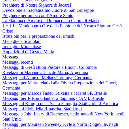
Preghiere di Nostra Signora di Jacareí
Devozione al Sacratissimo Cuore di San Giuseppe
Preghiere per unirsi con l’Amore Santo
La Fiamma d'Amore dell'Immacolato Cuore di Maria
†
†
†
Le Ventiquattro Ore della Passione del Nostro Signore Gesù
Cristo
Istruzioni per la preparazione dei rimedi
Medaglie e Scapolari
Immagini Miracolose
Apparizioni di Gesù e Maria
Messaggi
Messaggi recenti
Messaggi di Gesù Buon Pastore a Enoch, Colombia
Rivelazioni Mariane a Luz de María, Argentina
Messaggi ad Anne di Mellatz/Gottinga, Germania
Messaggi per Maria relativi alla Divina Preparazione dei Cuori,
Germania
Messaggi per Marcos Tadeu Teixeira a Jacareí SP, Brasile
Messaggi per Edson Glauber a Itapiranga (AM], Brasile
Messaggi al Rifugio della Sacra Famiglia, Stati Uniti d’America
Messaggi ai Figli della Rinascita, Stati Uniti
Messaggi a John Leary di Rochester, nello stato di New York, negli
Stati Uniti
Messaggi per Maureen Sweeney-Kyle a North Ridgeville, negli