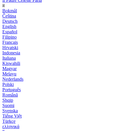
Il Padre Celeste Parla
it
Bokmål
Čeština
Deutsch
English
Español
Filipino
Français
Hrvatski
Indonesia
Italiana
Kiswahili
Magyar
Melayu
Nederlands
Polski
Português
Română
Shqip
Suomi
Svenska
Tiếng Việt
Türkçe
ελληνικά