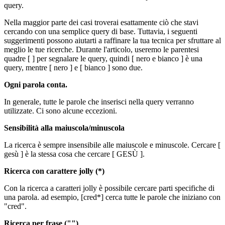
query.
Nella maggior parte dei casi troverai esattamente ciò che stavi
cercando con una semplice query di base. Tuttavia, i seguenti
suggerimenti possono aiutarti a raffinare la tua tecnica per sfruttare al
meglio le tue ricerche. Durante l'articolo, useremo le parentesi
quadre [ ] per segnalare le query, quindi [ nero e bianco ] è una
query, mentre [ nero ] e [ bianco ] sono due.
Ogni parola conta.
In generale, tutte le parole che inserisci nella query verranno
utilizzate. Ci sono alcune eccezioni.
Sensibilità alla maiuscola/minuscola
La ricerca è sempre insensibile alle maiuscole e minuscole. Cercare [
gesù ] è la stessa cosa che cercare [ GESÙ ].
Ricerca con carattere jolly (*)
Con la ricerca a caratteri jolly è possibile cercare parti specifiche di
una parola. ad esempio, [cred*] cerca tutte le parole che iniziano con
"cred".
Ricerca per frase ("")