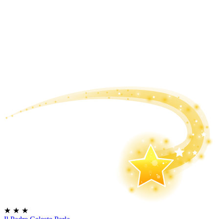
★
★
★