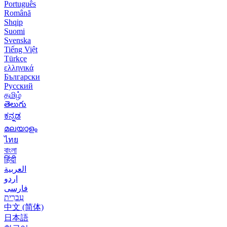
Português
Română
Shqip
Suomi
Svenska
Tiếng Việt
Türkçe
ελληνικά
Български
Русский
தமிழ்
తెలుగు
ಕನ್ನಡ
മലയാളം
ไทย
বাংলা
हिंदी
العربية
اردو
فارسی
עִברִית
中文 (简体)
日本語