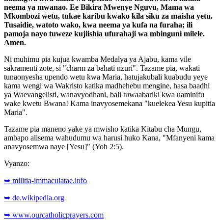
neema ya mwanao. Ee Bikira Mwenye Nguvu, Mama wa
Mkombozi wetu, tukae karibu kwako kila siku za maisha yetu.
Tusaidie, watoto wako, kwa neema ya kufa na furaha; ili
pamoja nayo tuweze kujiishia ufurahaji wa mbinguni milele.
Amen.
Ni muhimu pia kujua kwamba Medalya ya Ajabu, kama vile
sakramenti zote, si "charm za bahati nzuri". Tazame pia, wakati
tunaonyesha upendo wetu kwa Maria, hatujakubali kuabudu yeye
kama wengi wa Wakristo katika madhehebu mengine, hasa baadhi
ya Waevangelisti, wanavyodhani, bali tuwaabariki kwa uaminifu
wake kwetu Bwana! Kama inavyosemekana "kuelekea Yesu kupitia
Maria".
Tazame pia maneno yake ya mwisho katika Kitabu cha Mungu,
ambapo alisema wahudumu wa harusi huko Kana, "Mfanyeni kama
anavyosemwa naye [Yesu]" (Yoh 2:5).
Vyanzo:
➥ militia-immaculatae.info
➥ de.wikipedia.org
➥ www.ourcatholicprayers.com