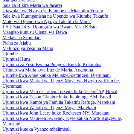
Sala za Bikira Maria wa Jacarei
Utawala kwa Nyoyo ya Kiumbe na Mtakatifu Yosefu
Sala kwa Kuunganisha na Upendo wa Kiumbe Takatifu
Moto wa Upendo wa Nyoyo Takatifu la Maria
†
†
†
Saa 24 za Upungufu wa Bwana Yesu Kristo
Maagizo kuhusu Ujenzi wa Dawa
Medals na Scapulars
Picha za Ajabu
Mafunzo ya Yesu na Maria
Ujumbe
Ujumuzi Huru
Ujumuzi za Yesu Bwana Punguza Enoch, Kolombia
Ufunuo wa Maria kwa Luz de Maria, Argentina
Ujumbe kwa Anne katika Mellatz/Goettingen, Ujerumani
Ujumuzi kwa Maria kwa Ujenzi Mpya wa Nyoyo za Kiumbe,
Ujerumani
Ujumuzi kwa Marcos Tadeu Teixeira huko Jacareí SP, Brazil
Ujumuzi kwa Edson Glauber huko Itapiranga AM, Brazil
Ujumuzi kwa Kambi ya Familia Takatifu Refuge, Marekani
Ujumuzi kwa Watoto wa Ujenzi Mpya, Marekani
Ujumuzi kwa John Leary huko Rochester NY, Marekani
Ujumuzi kwa Maureen Sweeney-Kyle katika North Ridgeville,
Marekani
Ujumuzi kutoka Vyanzo mbalimbali