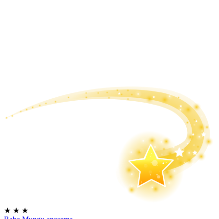
★
★
★