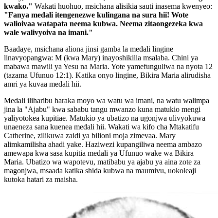
kwako."
Wakati huohuo, msichana alisikia sauti inasema kwenyeo:
"Fanya medali itengenezwe kulingana na sura hii! Wote
walioivaa watapata neema kubwa. Neema zitaongezeka kwa
wale walivyoiva na imani."
Baadaye, msichana aliona jinsi gamba la medali lingine
linavyopangwa: M (kwa Mary) inayoshikilia msalaba. Chini ya
mabawa mawili ya Yesu na Maria. Yote yamefunguliwa na nyota 12
(tazama Ufunuo 12:1). Katika onyo lingine, Bikira Maria alirudisha
amri ya kuvaa medali hii.
Medali iliharibu haraka moyo wa watu wa imani, na watu walimpa
jina la "Ajabu" kwa sababu tangu mwanzo kuna matukio mengi
yaliyotokea kupitiae. Matukio ya ubatizo na ugonjwa ulivyokuwa
unaeneza sana kuenea medali hii. Wakati wa kifo cha Mtakatifu
Catherine, zilikuwa zaidi ya bilioni moja zimevaa. Mary
alimkamilisha ahadi yake. Haziwezi kupangiliwa neema ambazo
amewapa kwa sasa kupitia medali ya Ufunuo wake wa Bikira
Maria. Ubatizo wa wapotevu, matibabu ya ajabu ya aina zote za
magonjwa, msaada katika shida kubwa na maumivu, uokoleaji
kutoka hatari za maisha.