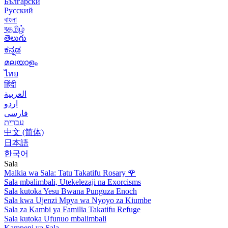
Български
Русский
বাংলা
বதமிழ்
తెలుగు
ಕನ್ನಡ
മലയാളം
ไทย
हिंदी
العربية
اردو
فارسی
עִברִית
中文 (简体)
日本語
한국어
Sala
Malkia wa Sala: Tatu Takatifu Rosary
🌹
Sala mbalimbali, Utekelezaji na Exorcisms
Sala kutoka Yesu Bwana Punguza Enoch
Sala kwa Ujenzi Mpya wa Nyoyo za Kiumbe
Sala za Kambi ya Familia Takatifu Refuge
Sala kutoka Ufunuo mbalimbali
Kampeni ya Sala