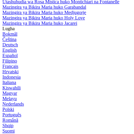
Utashuhudia wa Rosa Mistica huko Montichiari na Fontanelle
Mazingira ya Bikira Maria huko Garabandal
Mazingira ya Bikira Maria huko Medjugorje
Mazingira ya Bikira Maria huko Holy Love
Mazingira ya Bikira Maria huko Jacarei
Lugha
Bokmål
Čeština
Deutsch
English
Español
Filipino
Français
Hrvatski
Indonesia
Italiana
Kiswahili
Magyar
Melayu
Nederlands
Polski
Português
Română
Shqip
Suomi