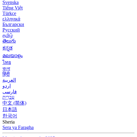
Svenska
Tiếng Việt
Türkçe
ελληνικά
Български
Русский
தமிழ்
తెలుగు
ಕನ್ನಡ
മലയാളം
ไทย
বাংলা
हिंदी
العربية
اردو
فارسی
עִברִית
中文 (简体)
日本語
한국어
Sheria
Sera ya Faragha