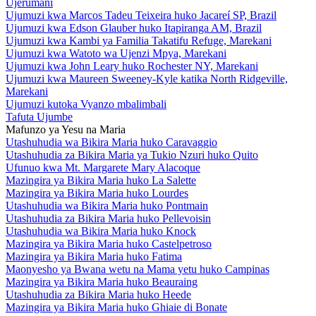
Ujerumani
Ujumuzi kwa Marcos Tadeu Teixeira huko Jacareí SP, Brazil
Ujumuzi kwa Edson Glauber huko Itapiranga AM, Brazil
Ujumuzi kwa Kambi ya Familia Takatifu Refuge, Marekani
Ujumuzi kwa Watoto wa Ujenzi Mpya, Marekani
Ujumuzi kwa John Leary huko Rochester NY, Marekani
Ujumuzi kwa Maureen Sweeney-Kyle katika North Ridgeville,
Marekani
Ujumuzi kutoka Vyanzo mbalimbali
Tafuta Ujumbe
Mafunzo ya Yesu na Maria
Utashuhudia wa Bikira Maria huko Caravaggio
Utashuhudia za Bikira Maria ya Tukio Nzuri huko Quito
Ufunuo kwa Mt. Margarete Mary Alacoque
Mazingira ya Bikira Maria huko La Salette
Mazingira ya Bikira Maria huko Lourdes
Utashuhudia wa Bikira Maria huko Pontmain
Utashuhudia za Bikira Maria huko Pellevoisin
Utashuhudia wa Bikira Maria huko Knock
Mazingira ya Bikira Maria huko Castelpetroso
Mazingira ya Bikira Maria huko Fatima
Maonyesho ya Bwana wetu na Mama yetu huko Campinas
Mazingira ya Bikira Maria huko Beauraing
Utashuhudia za Bikira Maria huko Heede
Mazingira ya Bikira Maria huko Ghiaie di Bonate