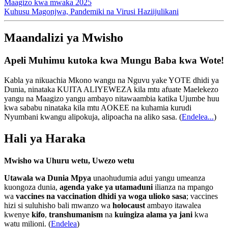
Maagizo kwa mwaka 2025
Kuhusu Magonjwa, Pandemiki na Virusi Haziijulikani
Maandalizi ya Mwisho
Apeli Muhimu kutoka kwa Mungu Baba kwa Wote!
Kabla ya nikuachia Mkono wangu na Nguvu yake YOTE dhidi ya
Dunia, ninataka KUITA ALIYEWEZA kila mtu afuate Maelekezo
yangu na Maagizo yangu ambayo nitawaambia katika Ujumbe huu
kwa sababu ninataka kila mtu AOKEE na kuhamia kurudi
Nyumbani kwangu alipokuja, alipoacha na aliko sasa.
(
Endelea...
)
Hali ya Haraka
Mwisho wa Uhuru wetu, Uwezo wetu
Utawala wa Dunia Mpya
unaohudumia adui yangu umeanza
kuongoza dunia,
agenda yake ya utamaduni
ilianza na mpango
wa
vaccines na vaccination dhidi ya woga ulioko sasa
; vaccines
hizi si suluhisho bali mwanzo wa
holocaust
ambayo itawalea
kwenye
kifo
,
transhumanism
na
kuingiza alama ya jani
kwa
watu milioni. (
Endelea
)