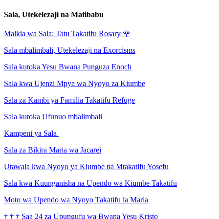
Sala, Utekelezaji na Matibabu
Malkia wa Sala: Tatu Takatifu Rosary
🌹
Sala mbalimbali, Utekelezaji na Exorcisms
Sala kutoka Yesu Bwana Punguza Enoch
Sala kwa Ujenzi Mpya wa Nyoyo za Kiumbe
Sala za Kambi ya Familia Takatifu Refuge
Sala kutoka Ufunuo mbalimbali
Kampeni ya Sala
Sala za Bikira Maria wa Jacarei
Utawala kwa Nyoyo ya Kiumbe na Mtakatifu Yosefu
Sala kwa Kuunganisha na Upendo wa Kiumbe Takatifu
Moto wa Upendo wa Nyoyo Takatifu la Maria
†
†
†
Saa 24 za Upungufu wa Bwana Yesu Kristo