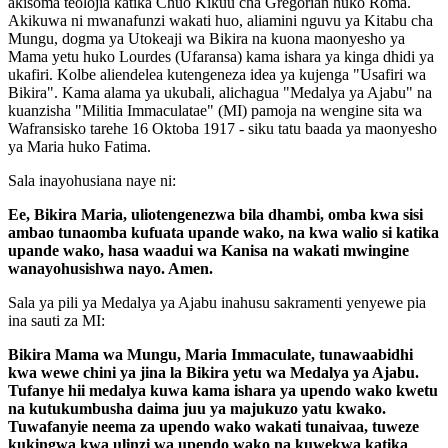
akisoma teolojia katika Chuo Kikuu cha Gregorian huko Roma.
Akikuwa ni mwanafunzi wakati huo, aliamini nguvu ya Kitabu cha
Mungu, dogma ya Utokeaji wa Bikira na kuona maonyesho ya
Mama yetu huko Lourdes (Ufaransa) kama ishara ya kinga dhidi ya
ukafiri. Kolbe aliendelea kutengeneza idea ya kujenga "Usafiri wa
Bikira". Kama alama ya ukubali, alichagua "Medalya ya Ajabu" na
kuanzisha "Militia Immaculatae" (MI) pamoja na wengine sita wa
Wafransisko tarehe 16 Oktoba 1917 - siku tatu baada ya maonyesho
ya Maria huko Fatima.
Sala inayohusiana naye ni:
Ee, Bikira Maria, uliotengenezwa bila dhambi, omba kwa sisi
ambao tunaomba kufuata upande wako, na kwa walio si katika
upande wako, hasa waadui wa Kanisa na wakati mwingine
wanayohusishwa nayo. Amen.
Sala ya pili ya Medalya ya Ajabu inahusu sakramenti yenyewe pia
ina sauti za MI:
Bikira Mama wa Mungu, Maria Immaculate, tunawaabidhi
kwa wewe chini ya jina la Bikira yetu wa Medalya ya Ajabu.
Tufanye hii medalya kuwa kama ishara ya upendo wako kwetu
na kutukumbusha daima juu ya majukuzo yatu kwako.
Tuwafanyie neema za upendo wako wakati tunaivaa, tuweze
kukingwa kwa ulinzi wa upendo wako na kuwekwa katika