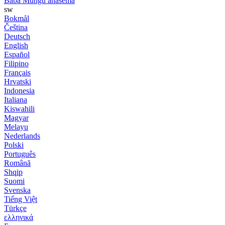
Baba Mungu anasema
sw
Bokmål
Čeština
Deutsch
English
Español
Filipino
Français
Hrvatski
Indonesia
Italiana
Kiswahili
Magyar
Melayu
Nederlands
Polski
Português
Română
Shqip
Suomi
Svenska
Tiếng Việt
Türkçe
ελληνικά