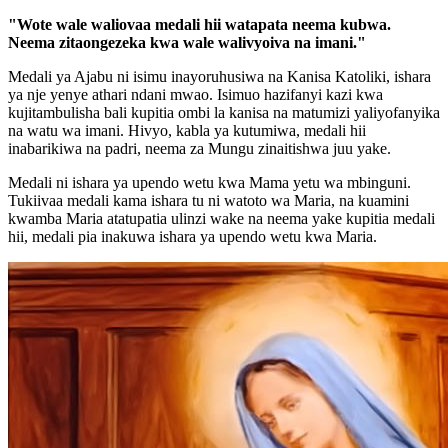
"Wote wale waliovaa medali hii watapata neema kubwa.
Neema zitaongezeka kwa wale walivyoiva na imani."
Medali ya Ajabu ni isimu inayoruhusiwa na Kanisa Katoliki, ishara
ya nje yenye athari ndani mwao. Isimuo hazifanyi kazi kwa
kujitambulisha bali kupitia ombi la kanisa na matumizi yaliyofanyika
na watu wa imani. Hivyo, kabla ya kutumiwa, medali hii
inabarikiwa na padri, neema za Mungu zinaitishwa juu yake.
Medali ni ishara ya upendo wetu kwa Mama yetu wa mbinguni.
Tukiivaa medali kama ishara tu ni watoto wa Maria, na kuamini
kwamba Maria atatupatia ulinzi wake na neema yake kupitia medali
hii, medali pia inakuwa ishara ya upendo wetu kwa Maria.