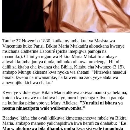
Tarehe 27 Novemba 1830, katika nyumba kuu ya Masista wa
Vincentius huko Parisi, Bikira Maria Mtakatifu alionekana kwenye
msichana Catherine Labouré (picha imepigwa pamoja na
maandiko). Chini ya mguu wa Bikira Maria Mtakatifu ambaye
aliwahi kuimba juu ya dunia, mlipuko ulikuwa umelenga. Hii ni
dalili za kitabu cha kwanza cha Biblia, Kitabu cha Mwanzo (3:15),
ambapo Mungu akisema kwa nyoka wa shetani, "Nitaweka maadui
binafsi kwenu na mwanamke, na kuweni na zao; yeye atakuwa
amevunjika kichwa chako."
Kwenye vidole vyae Bikira Maria alikuva akivaa maniki ya hekima;
kutoka kwa mawe makubwa hayo, nuru iliyolenga zilivuta pamoja
na kufunika picha yote ya Mary. Alieleza,
"Nurulizi ni ishara ya
neema ninaozipata wale walioomwomba."
Baadaye, kifaa cha ovali kilikuwa kimetengenezwa mbele ya Bikira
Maria, ambapo maneno yalichapishwa kwa herufi za dhahabu:
"Ee
Mary, uliotunzwa bila dhambi, omba kwa sisi wale tunaofuga