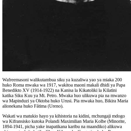
Wafreemasoni walikutambua siku ya kuzaliwa yao ya miaka 200
huko Roma mwaka wa 1917, wakitoa maoni makali dhidi ya Papa
Benedikto XV (1914-1922) na Kanisa la Kikatoliki la Kilatini
katika Siku Kuu ya Mt. Petro. Mwaka huo ulikuwa pia na mwanzo
wa Mapinduzi ya Oktoba huko Urusi. Pia mwaka huo, Bikira Maria
alionekana huko Fátima (Ureno).
Wakati wa matukio hayo ya kihistoria na kidini, mchungaji mdogo
wa Kifransisko kutoka Polandi Maximilian Maria Kolbe (Minorite,
1894-1941, picha yake inapatikana karibu na maandiko) alikuwa