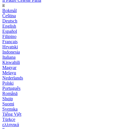
Il Padre Celeste Parla
it
Bokmål
Čeština
Deutsch
English
Español
Filipino
Français
Hrvatski
Indonesia
Italiana
Kiswahili
Magyar
Melayu
Nederlands
Polski
Português
Română
Shqip
Suomi
Svenska
Tiếng Việt
Türkçe
ελληνικά