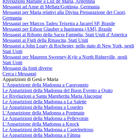
Rivelazioni Mariane a Luz de María, Argentina
Messaggi ad Anne di Mellatz/Gottinga, Germania
Messaggi per Maria relativi alla Divina Preparazione dei Cuori,
Germania
Messaggi per Marcos Tadeu Teixeira a Jacareí SP, Brasile
Messaggi per Edson Glauber a Itapiranga (AM], Brasile
Messaggi al Rifugio della Sacra Famiglia, Stati Uniti d’America
Messaggi ai Figli della Rinascita, Stati Uniti
Messaggi a John Leary di Rochester, nello stato di New York, negli
Stati Uniti
Messaggi per Maureen Sweeney-Kyle a North Ridgeville, negli
Stati Uniti
Messaggi da fonti diverse
Cerca i Messaggi
Apparizioni di Gesù e Maria
L'Apparizione della Madonna a Caravaggio
Le Apparizioni della Madonna del Buon Evento a Quito
Le Rivelazioni a Santa Margherita Maria Alacoque
Le Apparizioni della Madonna a La Salette
Le Apparizioni della Madonna a Lourdes
L'Apparizione della Madonna a Pontmain
Le Apparizioni della Madonna a Pellevoisin
L'Apparizione della Madonna a Knock
Le Apparizioni della Madonna a Castelpetroso
Le Apparizioni della Madonna a Fátima