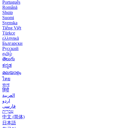
Português
Română
Shqip
Suomi
Svenska
Tiếng Việt
Türkçe
ελληνικά
Български
Русский
தமிழ்
తెలుగు
ಕನ್ನಡ
മലയാളം
ไทย
বাংলা
हिंदी
العربية
اردو
فارسی
עִברִית
中文 (简体)
日本語