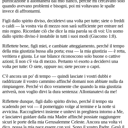
purificazione li allontanerà dal mio fianco, perché mi cercavano solo
quando avevano problemi e bisogni, poi mi voltavano le spalle
invece di affrontarmi.
Figli dallo spirito diviso, decidetevi una volta per tutte; siete o freddi
o caldi — la vostra via di mezzo non sarà sufficiente per entrare nel
mio regno. Ricordate ciò che dice la mia parola su di voi: Un uomo
dallo spirito diviso è instabile in tutti i suoi modi (Giacomo 1:8).
Riflettete bene, figli miei, e cambiate atteggiamento, perché il tempo
della mia giustizia bussa alla porta; essa — la mia giustizia — è retta,
veritiera e giusta. Le sue bilance riconoscono solo buone o cattive
azioni; lì non c'è via di mezzo. Pertanto vi esorto a decidervi una
volta per tutte: O siete, oppure no; siete pecore o capri.
C'è ancora un po' di tempo — quindi lasciate i vostri dubbi e
raddrizzate il vostro cammino affinché domani non abbiate nulla da
rimpiangere. Perché vi dico veramente che quando la mia giustizia
arriverà, non voglio dirvi la dura sentenza: Allontanatevi da me!
Riflettete dunque, figli dallo spirito diviso, perché il tempo sta
scadendo per voi — il pomeriggio volge al termine e la notte si
avvicina. Raccoglietevi insieme e unitevi in preghiera intorno a Me,
e lasciatevi guidare dalla mia Madre affinché possiate raggiungere
sicuri le porte della mia Gerusalemme Celeste. Ancora una volta vi
dico, possa la mia pace essere con voi. Sono il vostro Padre, Gesù il