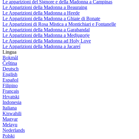
Le apparizioni del Signore e della Madonna a Campinas
Le Apparizioni della Madonna a Beauraing
Le Apparizioni della Madonna a Heede
Le Apparizioni della Madonna a Ghiaie di Bonate
Le Apparizioni di Rosa Mistica a Montichiari e Fontanelle
Le Apparizioni della Madonna a Garabandal
Le Apparizioni della Madonna a Medjugorje
Le Apparizioni della Madonna ad Holy Love
Le Apparizioni della Madonna a Jacareí
Lingua
Bokmål
Čeština
Deutsch
English
Español
Filipino
Français
Hrvatski
Indonesia
Italiana
Kiswahili
Magyar
Melayu
Nederlands
Polski