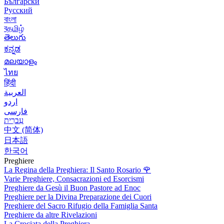
Български
Русский
বাংলা
বதமிழ்
తెలుగు
ಕನ್ನಡ
മലയാളം
ไทย
हिंदी
العربية
اردو
فارسی
עִברִית
中文 (简体)
日本語
한국어
Preghiere
La Regina della Preghiera: Il Santo Rosario
🌹
Varie Preghiere, Consacrazioni ed Esorcismi
Preghiere da Gesù il Buon Pastore ad Enoc
Preghiere per la Divina Preparazione dei Cuori
Preghiere del Sacro Rifugio della Famiglia Santa
Preghiere da altre Rivelazioni
La Crociata della Preghiera