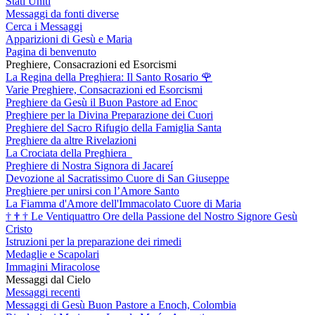
Stati Uniti
Messaggi da fonti diverse
Cerca i Messaggi
Apparizioni di Gesù e Maria
Pagina di benvenuto
Preghiere, Consacrazioni ed Esorcismi
La Regina della Preghiera: Il Santo Rosario
🌹
Varie Preghiere, Consacrazioni ed Esorcismi
Preghiere da Gesù il Buon Pastore ad Enoc
Preghiere per la Divina Preparazione dei Cuori
Preghiere del Sacro Rifugio della Famiglia Santa
Preghiere da altre Rivelazioni
La Crociata della Preghiera
Preghiere di Nostra Signora di Jacareí
Devozione al Sacratissimo Cuore di San Giuseppe
Preghiere per unirsi con l’Amore Santo
La Fiamma d'Amore dell'Immacolato Cuore di Maria
†
†
†
Le Ventiquattro Ore della Passione del Nostro Signore Gesù
Cristo
Istruzioni per la preparazione dei rimedi
Medaglie e Scapolari
Immagini Miracolose
Messaggi dal Cielo
Messaggi recenti
Messaggi di Gesù Buon Pastore a Enoch, Colombia