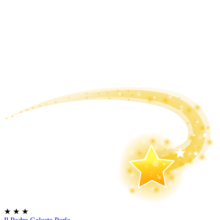
★
★
★