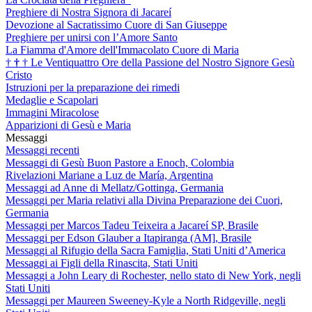
Preghiere di Nostra Signora di Jacareí
Devozione al Sacratissimo Cuore di San Giuseppe
Preghiere per unirsi con l’Amore Santo
La Fiamma d'Amore dell'Immacolato Cuore di Maria
†
†
†
Le Ventiquattro Ore della Passione del Nostro Signore Gesù
Cristo
Istruzioni per la preparazione dei rimedi
Medaglie e Scapolari
Immagini Miracolose
Apparizioni di Gesù e Maria
Messaggi
Messaggi recenti
Messaggi di Gesù Buon Pastore a Enoch, Colombia
Rivelazioni Mariane a Luz de María, Argentina
Messaggi ad Anne di Mellatz/Gottinga, Germania
Messaggi per Maria relativi alla Divina Preparazione dei Cuori,
Germania
Messaggi per Marcos Tadeu Teixeira a Jacareí SP, Brasile
Messaggi per Edson Glauber a Itapiranga (AM], Brasile
Messaggi al Rifugio della Sacra Famiglia, Stati Uniti d’America
Messaggi ai Figli della Rinascita, Stati Uniti
Messaggi a John Leary di Rochester, nello stato di New York, negli
Stati Uniti
Messaggi per Maureen Sweeney-Kyle a North Ridgeville, negli