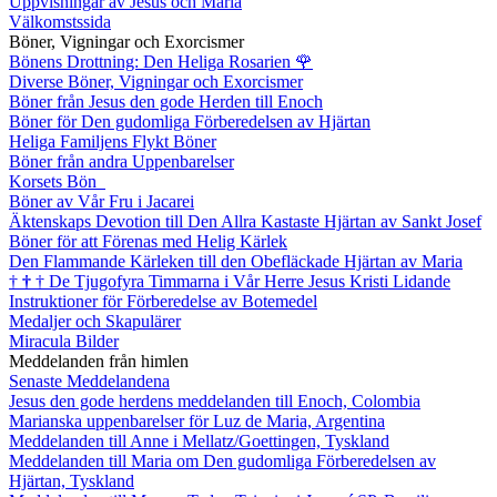
Uppvisningar av Jesus och Maria
Välkomstssida
Böner, Vigningar och Exorcismer
Bönens Drottning: Den Heliga Rosarien
🌹
Diverse Böner, Vigningar och Exorcismer
Böner från Jesus den gode Herden till Enoch
Böner för Den gudomliga Förberedelsen av Hjärtan
Heliga Familjens Flykt Böner
Böner från andra Uppenbarelser
Korsets Bön
Böner av Vår Fru i Jacarei
Äktenskaps Devotion till Den Allra Kastaste Hjärtan av Sankt Josef
Böner för att Förenas med Helig Kärlek
Den Flammande Kärleken till den Obefläckade Hjärtan av Maria
†
†
†
De Tjugofyra Timmarna i Vår Herre Jesus Kristi Lidande
Instruktioner för Förberedelse av Botemedel
Medaljer och Skapulärer
Miracula Bilder
Meddelanden från himlen
Senaste Meddelandena
Jesus den gode herdens meddelanden till Enoch, Colombia
Marianska uppenbarelser för Luz de Maria, Argentina
Meddelanden till Anne i Mellatz/Goettingen, Tyskland
Meddelanden till Maria om Den gudomliga Förberedelsen av
Hjärtan, Tyskland