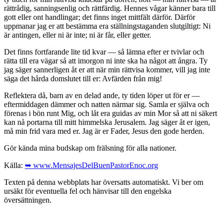
rättrådig, sanningsenlig och rättfärdig. Hennes vågar känner bara till
gott eller ont handlingar; det finns inget mittfält därför. Därför
uppmanar jag er att bestämma era ställningstaganden slutgiltigt: Ni
är antingen, eller ni är inte; ni är får, eller getter.
Det finns fortfarande lite tid kvar — så lämna efter er tvivlar och
rätta till era vägar så att imorgon ni inte ska ha något att ångra. Ty
jag säger sannerligen åt er att när min rättvisa kommer, vill jag inte
säga det hårda domslutet till er: Avfärden från mig!
Reflektera då, barn av en delad ande, ty tiden löper ut för er —
eftermiddagen dämmer och natten närmar sig. Samla er själva och
förenas i bön runt Mig, och låt era guidas av min Mor så att ni säkert
kan nå portarna till mitt himmelska Jerusalem. Jag säger åt er igen,
må min frid vara med er. Jag är er Fader, Jesus den gode herden.
Gör kända mina budskap om frälsning för alla nationer.
Källa:
➥ www.MensajesDelBuenPastorEnoc.org
Texten på denna webbplats har översatts automatiskt. Vi ber om
ursäkt för eventuella fel och hänvisar till den engelska
översättningen.