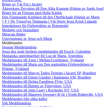
Böner av Vår Fru i Jacarei
Äktenskaps Devotion till Den Allra Kastaste Hjärtan av Sankt Josef
Böner för att Förenas med Helig Kärlek
Den Flammande Kärleken till den Obefläckade Hjärtan av Maria
†
†
†
De Tjugofyra Timmarna i Vår Herre Jesus Kristi Lidande
Instruktioner för Förberedelse av Botemedel
Medaljer och Skapulärer
Miracula Bilder
Uppvisningar av Jesus och Maria
Meddelanden
Senaste Meddelandena
Jesus den gode herdens meddelanden till Enoch, Colombia
Marianska uppenbarelser för Luz de Maria, Argentina
Meddelanden till Anne i Mellatz/Goettingen, Tyskland
Meddelanden till Maria om Den gudomliga Förberedelsen av
Hjärtan, Tyskland
Meddelanden till Marcos Tadeu Teixeira i Jacareí SP, Brasilien
Meddelanden till Edson Glauber i Itapiranga AM, Brasilien
Meddelanden till Heliga Familjens Flykt, USA
Meddelanden till Barnen av Förnyelsen, USA
Meddelanden till John Leary i Rochester NY, USA
Meddelanden till Maureen Sweeney-Kyle i North Ridgeville, USA
Meddelanden från olika källor
Sök Meddelandena