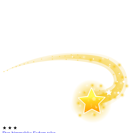
★
★
★