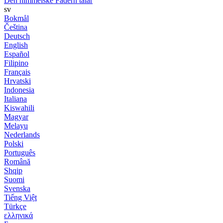
Den himmelske Fadern talar
sv
Bokmål
Čeština
Deutsch
English
Español
Filipino
Français
Hrvatski
Indonesia
Italiana
Kiswahili
Magyar
Melayu
Nederlands
Polski
Português
Română
Shqip
Suomi
Svenska
Tiếng Việt
Türkçe
ελληνικά