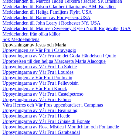
Meddelanden till Marcos Tadeu Teixeira i Jacareí SP, Brasilien
Meddelanden till Edson Glauber i Itapiranga AM, Brasilien
Meddelanden till Heliga Familjens Flykt, USA
Meddelanden till Barnen av Förnyelsen, USA
Meddelanden till John Leary i Rochester NY, USA
Meddelanden till Maureen Sweeney-Kyle i North Ridgeville, USA
Meddelanden från olika källor
Sök Meddelandena
Uppvisningar av Jesus och Maria
Uppsyningen av Vår Fru i Caravaggio
Uppsyningarna av Vår Fru om det Goda Händelsen i Quito
Upprörelsen till den heliga Margareta Maria Alacoque
Uppsyningarna av Vår Fru i La Salette
Uppsyningarna av Vår Fru i Lourdes
Uppsyningen av Vår Fru i Pontmain
Uppsyningarna av Vår Fru i Pellevoisin
Uppsyningen av Vår Fru i Knock
Uppsyningarna av Vår Fru i Castelpetroso
Uppsyningarna av Vår Fru i Fatima
Våra Herres och Vår Frus uppenbarelser i Campinas
Uppsyningarna av Vår Fru i Beauraing
Uppsyningarna av Vår Fru i Heede
Uppsyningarna av Vår Fru i Ghiaie di Bonate
Uppsyningarna av Rosa Mistica i Montichiari och Fontanelle
Uppsyningarna av Vår Fru i Garabandal