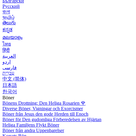
Български
Русский
বাংলা
বதமிழ்
తెలుగు
ಕನ್ನಡ
മലയാളം
ไทย
हिंदी
العربية
اردو
فارسی
עִברִית
中文 (简体)
日本語
한국어
Böner
Bönens Drottning: Den Heliga Rosarien
🌹
Diverse Böner, Vigningar och Exorcismer
Böner från Jesus den gode Herden till Enoch
Böner för Den gudomliga Förberedelsen av Hjärtan
Heliga Familjens Flykt Böner
Böner från andra Uppenbarelser
Korsets Bön