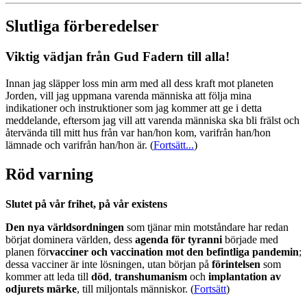
Slutliga förberedelser
Viktig vädjan från Gud Fadern till alla!
Innan jag släpper loss min arm med all dess kraft mot planeten
Jorden, vill jag uppmana varenda människa att följa mina
indikationer och instruktioner som jag kommer att ge i detta
meddelande, eftersom jag vill att varenda människa ska bli frälst och
återvända till mitt hus från var han/hon kom, varifrån han/hon
lämnade och varifrån han/hon är.
(
Fortsätt...
)
Röd varning
Slutet på vår frihet, på vår existens
Den nya världsordningen
som tjänar min motståndare har redan
börjat dominera världen, dess
agenda för tyranni
började med
planen för
vacciner och vaccination mot den befintliga pandemin
;
dessa vacciner är inte lösningen, utan början på
förintelsen
som
kommer att leda till
död
,
transhumanism
och
implantation av
odjurets märke
, till miljontals människor. (
Fortsätt
)