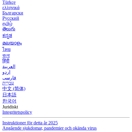
Türkçe
ελληνικά
Български
Русский
தமிழ்
తెలుగు
ಕನ್ನಡ
മലയാളം
ไทย
বাংলা
हिंदी
العربية
اردو
فارسی
עִברִית
中文 (简体)
日本語
한국어
Juridiskt
Integritetspolicy
Instruktioner för detta år 2025
Angående sjukdomar, pandemier och okända virus