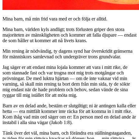
Mina barn, må min frid vara med er och följa er alltid.
Mina barn, världen kyls andligt; trots förlusten griper den stora
majoriteten av mänskligheten och kommer att falla djupare — endast
de som håller ut kommer att nå livets krans.
Min rening är nödvändig, ty dagens synd har överskridit gränserna
för människors samlevnad och undergräver trons grundvalar.
Jag säger er att endast mina lojala kommer att vara i mitt rike, de
som stannade fast och var trogna mot mig trots motgångar och
prövningar. De med luktra hjärtan — om de inte vaknar vid min
varning, så skall min rening ta bort dem från min sida, ty de sökte
mig endast när de hade problem och behov, sedan vände de sina
ryggar till mig istället för att möta mig.
Barn av en delad ande, bestäm er slutgiltigt; ni är antingen kalla eller
hetta — era mittfält kommer inte räcka för att komma in i mitt rike.
Kom ihåg vad min ord säger om er: En person med en delad ande är
instabil i alla sina vägar (Jakob 1:8).
Tänk över det väl, mina barn, och förändra era ställningstaganden,
ty tiden för min rättvisa knackar på dörren; hon — min rättvisa — är