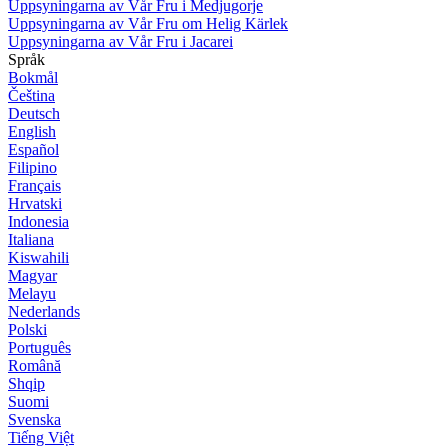
Uppsyningarna av Vår Fru i Medjugorje
Uppsyningarna av Vår Fru om Helig Kärlek
Uppsyningarna av Vår Fru i Jacarei
Språk
Bokmål
Čeština
Deutsch
English
Español
Filipino
Français
Hrvatski
Indonesia
Italiana
Kiswahili
Magyar
Melayu
Nederlands
Polski
Português
Română
Shqip
Suomi
Svenska
Tiếng Việt