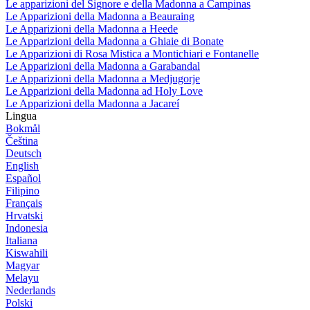
Le apparizioni del Signore e della Madonna a Campinas
Le Apparizioni della Madonna a Beauraing
Le Apparizioni della Madonna a Heede
Le Apparizioni della Madonna a Ghiaie di Bonate
Le Apparizioni di Rosa Mistica a Montichiari e Fontanelle
Le Apparizioni della Madonna a Garabandal
Le Apparizioni della Madonna a Medjugorje
Le Apparizioni della Madonna ad Holy Love
Le Apparizioni della Madonna a Jacareí
Lingua
Bokmål
Čeština
Deutsch
English
Español
Filipino
Français
Hrvatski
Indonesia
Italiana
Kiswahili
Magyar
Melayu
Nederlands
Polski