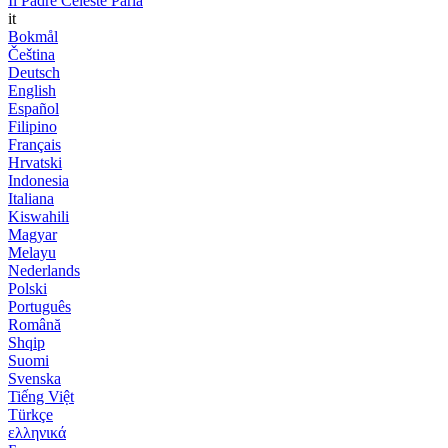
Il Padre Celeste Parla
it
Bokmål
Čeština
Deutsch
English
Español
Filipino
Français
Hrvatski
Indonesia
Italiana
Kiswahili
Magyar
Melayu
Nederlands
Polski
Português
Română
Shqip
Suomi
Svenska
Tiếng Việt
Türkçe
ελληνικά