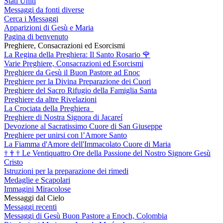
Stati Uniti
Messaggi da fonti diverse
Cerca i Messaggi
Apparizioni di Gesù e Maria
Pagina di benvenuto
Preghiere, Consacrazioni ed Esorcismi
La Regina della Preghiera: Il Santo Rosario
🌹
Varie Preghiere, Consacrazioni ed Esorcismi
Preghiere da Gesù il Buon Pastore ad Enoc
Preghiere per la Divina Preparazione dei Cuori
Preghiere del Sacro Rifugio della Famiglia Santa
Preghiere da altre Rivelazioni
La Crociata della Preghiera
Preghiere di Nostra Signora di Jacareí
Devozione al Sacratissimo Cuore di San Giuseppe
Preghiere per unirsi con l’Amore Santo
La Fiamma d'Amore dell'Immacolato Cuore di Maria
†
†
†
Le Ventiquattro Ore della Passione del Nostro Signore Gesù
Cristo
Istruzioni per la preparazione dei rimedi
Medaglie e Scapolari
Immagini Miracolose
Messaggi dal Cielo
Messaggi recenti
Messaggi di Gesù Buon Pastore a Enoch, Colombia