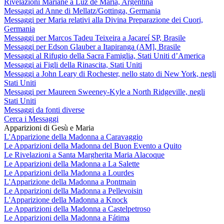
Rivelazioni Mariane a Luz de María, Argentina
Messaggi ad Anne di Mellatz/Gottinga, Germania
Messaggi per Maria relativi alla Divina Preparazione dei Cuori,
Germania
Messaggi per Marcos Tadeu Teixeira a Jacareí SP, Brasile
Messaggi per Edson Glauber a Itapiranga (AM], Brasile
Messaggi al Rifugio della Sacra Famiglia, Stati Uniti d’America
Messaggi ai Figli della Rinascita, Stati Uniti
Messaggi a John Leary di Rochester, nello stato di New York, negli
Stati Uniti
Messaggi per Maureen Sweeney-Kyle a North Ridgeville, negli
Stati Uniti
Messaggi da fonti diverse
Cerca i Messaggi
Apparizioni di Gesù e Maria
L'Apparizione della Madonna a Caravaggio
Le Apparizioni della Madonna del Buon Evento a Quito
Le Rivelazioni a Santa Margherita Maria Alacoque
Le Apparizioni della Madonna a La Salette
Le Apparizioni della Madonna a Lourdes
L'Apparizione della Madonna a Pontmain
Le Apparizioni della Madonna a Pellevoisin
L'Apparizione della Madonna a Knock
Le Apparizioni della Madonna a Castelpetroso
Le Apparizioni della Madonna a Fátima