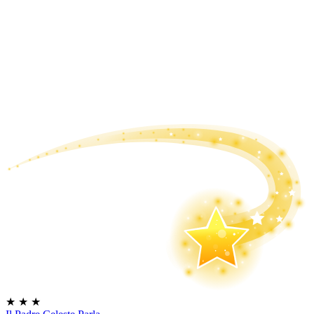
★
★
★