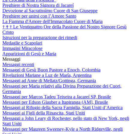
Preghiere di Nostra Signora di Jacareí
Devozione al Sacratissimo Cuore di San Giuseppe
Preghiere per unirsi con l’Amore Santo
La Fiamma d'Amore dell'Immacolato Cuore di Maria
†
†
†
Le Ventiquattro Ore della Passione del Nostro Signore Gesù
Cristo
Istruzioni per la preparazione dei rimedi
Medaglie e Scapolari
Immagini Miracolose
Apparizioni di Gesù e Maria
Messaggi
Messaggi recenti
Messaggi di Gesù Buon Pastore a Enoch, Colombia
Rivelazioni Mariane a Luz de María, Argentina
Messaggi ad Anne di Mellatz/Gottinga, Germania
Messaggi per Maria relativi alla Divina Preparazione dei Cuori,
Germania
Messaggi per Marcos Tadeu Teixeira a Jacareí SP, Brasile
Messaggi per Edson Glauber a Itapiranga (AM], Brasile
Messaggi al Rifugio della Sacra Famiglia, Stati Uniti d’America
Messaggi ai Figli della Rinascita, Stati Uniti
Messaggi a John Leary di Rochester, nello stato di New York, negli
Stati Uniti
Messaggi per Maureen Sweeney-Kyle a North Ridgeville, negli