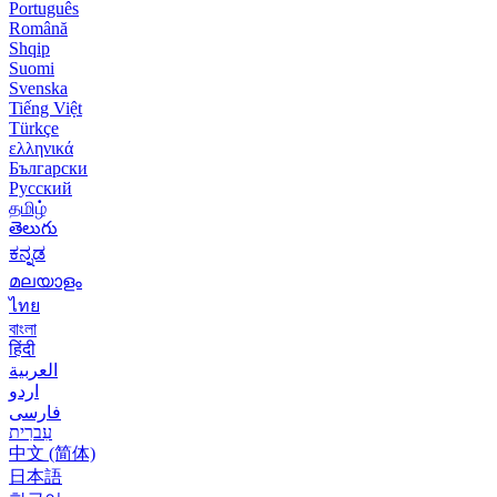
Português
Română
Shqip
Suomi
Svenska
Tiếng Việt
Türkçe
ελληνικά
Български
Русский
தமிழ்
తెలుగు
ಕನ್ನಡ
മലയാളം
ไทย
বাংলা
हिंदी
العربية
اردو
فارسی
עִברִית
中文 (简体)
日本語