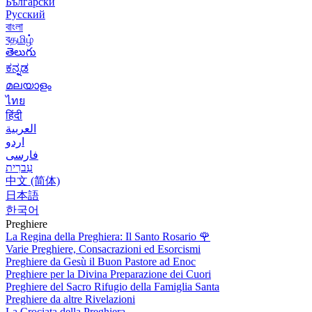
Български
Русский
বাংলা
বதமிழ்
తెలుగు
ಕನ್ನಡ
മലയാളം
ไทย
हिंदी
العربية
اردو
فارسی
עִברִית
中文 (简体)
日本語
한국어
Preghiere
La Regina della Preghiera: Il Santo Rosario
🌹
Varie Preghiere, Consacrazioni ed Esorcismi
Preghiere da Gesù il Buon Pastore ad Enoc
Preghiere per la Divina Preparazione dei Cuori
Preghiere del Sacro Rifugio della Famiglia Santa
Preghiere da altre Rivelazioni
La Crociata della Preghiera