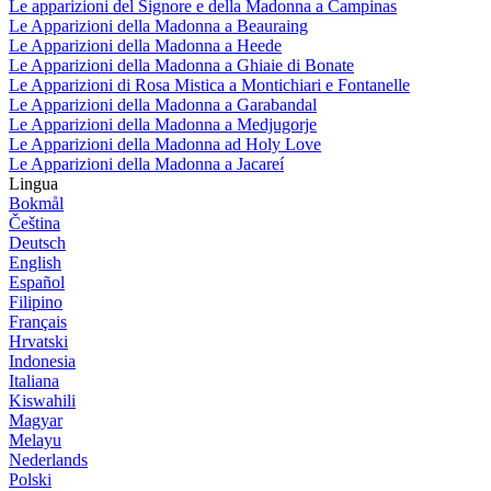
Le apparizioni del Signore e della Madonna a Campinas
Le Apparizioni della Madonna a Beauraing
Le Apparizioni della Madonna a Heede
Le Apparizioni della Madonna a Ghiaie di Bonate
Le Apparizioni di Rosa Mistica a Montichiari e Fontanelle
Le Apparizioni della Madonna a Garabandal
Le Apparizioni della Madonna a Medjugorje
Le Apparizioni della Madonna ad Holy Love
Le Apparizioni della Madonna a Jacareí
Lingua
Bokmål
Čeština
Deutsch
English
Español
Filipino
Français
Hrvatski
Indonesia
Italiana
Kiswahili
Magyar
Melayu
Nederlands
Polski