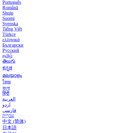
Português
Română
Shqip
Suomi
Svenska
Tiếng Việt
Türkçe
ελληνικά
Български
Русский
தமிழ்
తెలుగు
ಕನ್ನಡ
മലയാളം
ไทย
বাংলা
हिंदी
العربية
اردو
فارسی
עִברִית
中文 (简体)
日本語