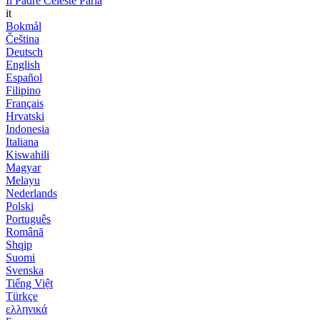
Il Padre Celeste Parla
it
Bokmål
Čeština
Deutsch
English
Español
Filipino
Français
Hrvatski
Indonesia
Italiana
Kiswahili
Magyar
Melayu
Nederlands
Polski
Português
Română
Shqip
Suomi
Svenska
Tiếng Việt
Türkçe
ελληνικά