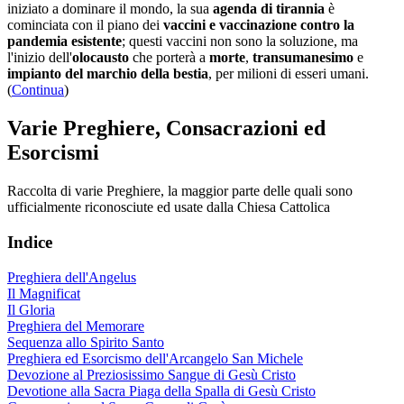
iniziato a dominare il mondo, la sua
agenda di tirannia
è
cominciata con il piano dei
vaccini e vaccinazione contro la
pandemia esistente
; questi vaccini non sono la soluzione, ma
l'inizio dell'
olocausto
che porterà a
morte
,
transumanesimo
e
impianto del marchio della bestia
, per milioni di esseri umani.
(
Continua
)
Varie Preghiere, Consacrazioni ed
Esorcismi
Raccolta di varie Preghiere, la maggior parte delle quali sono
ufficialmente riconosciute ed usate dalla Chiesa Cattolica
Indice
Preghiera dell'Angelus
Il Magnificat
Il Gloria
Preghiera del Memorare
Sequenza allo Spirito Santo
Preghiera ed Esorcismo dell'Arcangelo San Michele
Devozione al Preziosissimo Sangue di Gesù Cristo
Devotione alla Sacra Piaga della Spalla di Gesù Cristo