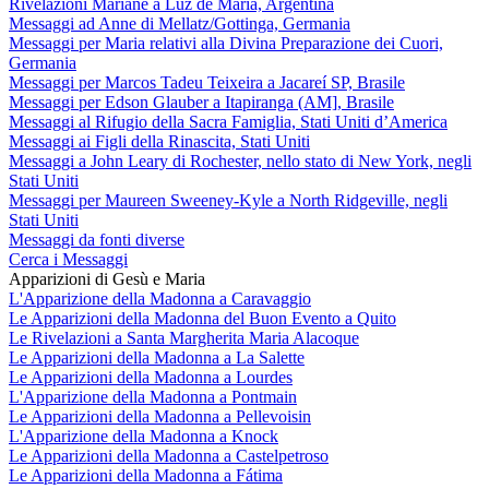
Rivelazioni Mariane a Luz de María, Argentina
Messaggi ad Anne di Mellatz/Gottinga, Germania
Messaggi per Maria relativi alla Divina Preparazione dei Cuori,
Germania
Messaggi per Marcos Tadeu Teixeira a Jacareí SP, Brasile
Messaggi per Edson Glauber a Itapiranga (AM], Brasile
Messaggi al Rifugio della Sacra Famiglia, Stati Uniti d’America
Messaggi ai Figli della Rinascita, Stati Uniti
Messaggi a John Leary di Rochester, nello stato di New York, negli
Stati Uniti
Messaggi per Maureen Sweeney-Kyle a North Ridgeville, negli
Stati Uniti
Messaggi da fonti diverse
Cerca i Messaggi
Apparizioni di Gesù e Maria
L'Apparizione della Madonna a Caravaggio
Le Apparizioni della Madonna del Buon Evento a Quito
Le Rivelazioni a Santa Margherita Maria Alacoque
Le Apparizioni della Madonna a La Salette
Le Apparizioni della Madonna a Lourdes
L'Apparizione della Madonna a Pontmain
Le Apparizioni della Madonna a Pellevoisin
L'Apparizione della Madonna a Knock
Le Apparizioni della Madonna a Castelpetroso
Le Apparizioni della Madonna a Fátima