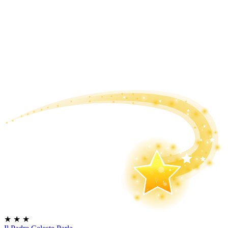
★
★
★