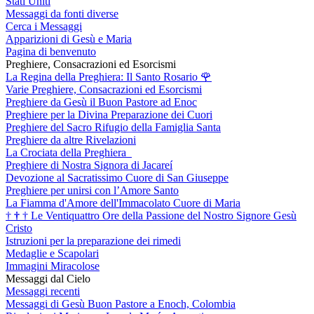
Stati Uniti
Messaggi da fonti diverse
Cerca i Messaggi
Apparizioni di Gesù e Maria
Pagina di benvenuto
Preghiere, Consacrazioni ed Esorcismi
La Regina della Preghiera: Il Santo Rosario
🌹
Varie Preghiere, Consacrazioni ed Esorcismi
Preghiere da Gesù il Buon Pastore ad Enoc
Preghiere per la Divina Preparazione dei Cuori
Preghiere del Sacro Rifugio della Famiglia Santa
Preghiere da altre Rivelazioni
La Crociata della Preghiera
Preghiere di Nostra Signora di Jacareí
Devozione al Sacratissimo Cuore di San Giuseppe
Preghiere per unirsi con l’Amore Santo
La Fiamma d'Amore dell'Immacolato Cuore di Maria
†
†
†
Le Ventiquattro Ore della Passione del Nostro Signore Gesù
Cristo
Istruzioni per la preparazione dei rimedi
Medaglie e Scapolari
Immagini Miracolose
Messaggi dal Cielo
Messaggi recenti
Messaggi di Gesù Buon Pastore a Enoch, Colombia