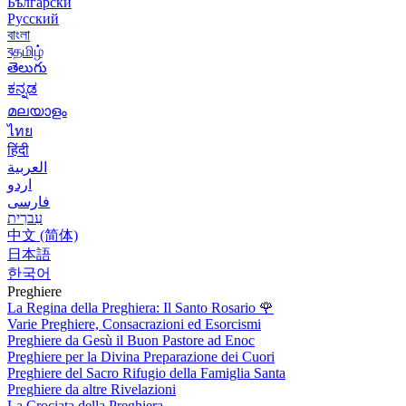
Български
Русский
বাংলা
বதமிழ்
తెలుగు
ಕನ್ನಡ
മലയാളം
ไทย
हिंदी
العربية
اردو
فارسی
עִברִית
中文 (简体)
日本語
한국어
Preghiere
La Regina della Preghiera: Il Santo Rosario
🌹
Varie Preghiere, Consacrazioni ed Esorcismi
Preghiere da Gesù il Buon Pastore ad Enoc
Preghiere per la Divina Preparazione dei Cuori
Preghiere del Sacro Rifugio della Famiglia Santa
Preghiere da altre Rivelazioni
La Crociata della Preghiera