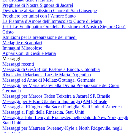
Preghiere di Nostra Signora di Jacareí
Devozione al Sacratissimo Cuore di San Giuseppe
Preghiere per unirsi con l’Amore Santo
La Fiamma d'Amore dell'Immacolato Cuore di Maria
†
†
†
Le Ventiquattro Ore della Passione del Nostro Signore Gesù
Cristo
Istruzioni per la preparazione dei rimedi
Medaglie e Scapolari
Immagini Miracolose
Apparizioni di Gesù e Maria
Messaggi
Messaggi recenti
Messaggi di Gesù Buon Pastore a Enoch, Colombia
Rivelazioni Mariane a Luz de María, Argentina
Messaggi ad Anne di Mellatz/Gottinga, Germania
Messaggi per Maria relativi alla Divina Preparazione dei Cuori,
Germania
Messaggi per Marcos Tadeu Teixeira a Jacareí SP, Brasile
Messaggi per Edson Glauber a Itapiranga (AM], Brasile
Messaggi al Rifugio della Sacra Famiglia, Stati Uniti d’America
Messaggi ai Figli della Rinascita, Stati Uniti
Messaggi a John Leary di Rochester, nello stato di New York, negli
Stati Uniti
Messaggi per Maureen Sweeney-Kyle a North Ridgeville, negli