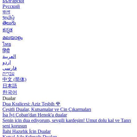
Български
Русский
বাংলা
বதமிழ்
తెలుగు
ಕನ್ನಡ
മലയാളം
ไทย
हिंदी
العربية
اردو
فارسی
עִברִית
中文 (简体)
日本語
한국어
Dualar
Dua Kraliçesi: Aziz Tesbih
🌹
Çeşitli Dualar, Kutsamalar ve Cin Çıkarmaları
İsa İyi Çoban'dan Henok'a dualar
Senin için dua ediyorum, sevgili kardeşim! Umut dolu kal ve Tanrı
seni korusun
İlahi Hazırlık İçin Dualar
Kutsal Aile Sığınağı Duaları