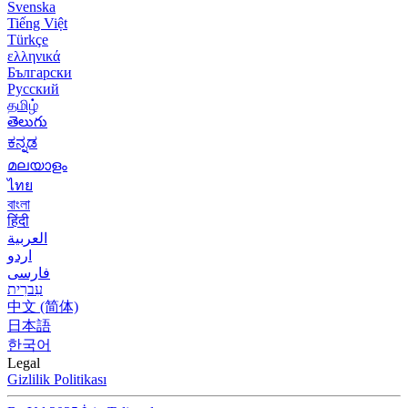
Svenska
Tiếng Việt
Türkçe
ελληνικά
Български
Русский
தமிழ்
తెలుగు
ಕನ್ನಡ
മലയാളം
ไทย
বাংলা
हिंदी
العربية
اردو
فارسی
עִברִית
中文 (简体)
日本語
한국어
Legal
Gizlilik Politikası