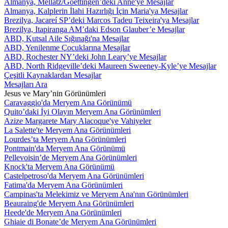
Almanya, Mellatz/Goettingen’deki Anne'ye Mesajlar
Almanya, Kalplerin İlahi Hazırlığı İçin Maria'ya Mesajlar
Brezilya, Jacareí SP’deki Marcos Tadeu Teixeira'ya Mesajlar
Brezilya, Itapiranga AM’daki Edson Glauber’e Mesajlar
ABD, Kutsal Aile Sığınağı'na Mesajlar
ABD, Yenilenme Çocuklarına Mesajlar
ABD, Rochester NY’deki John Leary’ye Mesajlar
ABD, North Ridgeville’deki Maureen Sweeney-Kyle’ye Mesajlar
Çeşitli Kaynaklardan Mesajlar
Mesajları Ara
Jesus ve Mary’nin Görünümleri
Caravaggio'da Meryem Ana Görünümü
Quito’daki İyi Olayın Meryem Ana Görünümleri
Azize Margarete Mary Alacoque'ye Vahiyeler
La Salette'te Meryem Ana Görünümleri
Lourdes’ta Meryem Ana Görünümleri
Pontmain'da Meryem Ana Görünümü
Pellevoisin’de Meryem Ana Görünümleri
Knock'ta Meryem Ana Görünümü
Castelpetroso'da Meryem Ana Görünümleri
Fatima'da Meryem Ana Görünümleri
Campinas'ta Melekimiz ve Meryem Ana'nın Görünümleri
Beauraing'de Meryem Ana Görünümleri
Heede'de Meryem Ana Görünümleri
Ghiaie di Bonate’de Meryem Ana Görünümleri