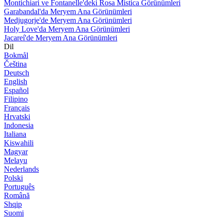
Montichiari ve Fontanelle'deki Rosa Mistica Görünümleri
Garabandal'da Meryem Ana Görünümleri
Medjugorje'de Meryem Ana Görünümleri
Holy Love'da Meryem Ana Görünümleri
Jacareí'de Meryem Ana Görünümleri
Dil
Bokmål
Čeština
Deutsch
English
Español
Filipino
Français
Hrvatski
Indonesia
Italiana
Kiswahili
Magyar
Melayu
Nederlands
Polski
Português
Română
Shqip
Suomi