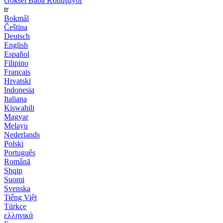
Göksel Baba Konuşuyor
tr
Bokmål
Čeština
Deutsch
English
Español
Filipino
Français
Hrvatski
Indonesia
Italiana
Kiswahili
Magyar
Melayu
Nederlands
Polski
Português
Română
Shqip
Suomi
Svenska
Tiếng Việt
Türkçe
ελληνικά