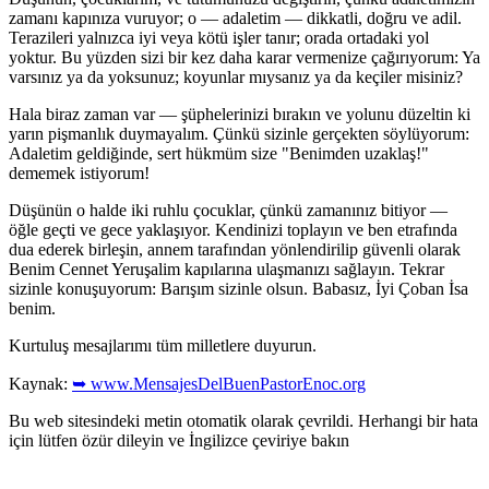
zamanı kapınıza vuruyor; o — adaletim — dikkatli, doğru ve adil.
Terazileri yalnızca iyi veya kötü işler tanır; orada ortadaki yol
yoktur. Bu yüzden sizi bir kez daha karar vermenize çağırıyorum: Ya
varsınız ya da yoksunuz; koyunlar mıysanız ya da keçiler misiniz?
Hala biraz zaman var — şüphelerinizi bırakın ve yolunu düzeltin ki
yarın pişmanlık duymayalım. Çünkü sizinle gerçekten söylüyorum:
Adaletim geldiğinde, sert hükmüm size "Benimden uzaklaş!"
dememek istiyorum!
Düşünün o halde iki ruhlu çocuklar, çünkü zamanınız bitiyor —
öğle geçti ve gece yaklaşıyor. Kendinizi toplayın ve ben etrafında
dua ederek birleşin, annem tarafından yönlendirilip güvenli olarak
Benim Cennet Yeruşalim kapılarına ulaşmanızı sağlayın. Tekrar
sizinle konuşuyorum: Barışım sizinle olsun. Babasız, İyi Çoban İsa
benim.
Kurtuluş mesajlarımı tüm milletlere duyurun.
Kaynak:
➥ www.MensajesDelBuenPastorEnoc.org
Bu web sitesindeki metin otomatik olarak çevrildi. Herhangi bir hata
için lütfen özür dileyin ve İngilizce çeviriye bakın