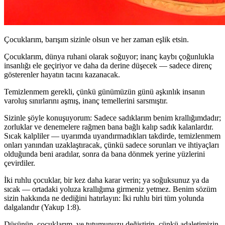
Çocuklarım, barışım sizinle olsun ve her zaman eşlik etsin.
Çocuklarım, dünya ruhani olarak soğuyor; inanç kaybı çoğunlukla
insanlığı ele geçiriyor ve daha da derine düşecek — sadece direnç
gösterenler hayatın tacını kazanacak.
Temizlenmem gerekli, çünkü günümüzün günü aşkınlık insanın
varoluş sınırlarını aşmış, inanç temellerini sarsmıştır.
Sizinle şöyle konuşuyorum: Sadece sadıklarım benim krallığımdadır;
zorluklar ve denemelere rağmen bana bağlı kalıp sadık kalanlardır.
Sıcak kalpliler — uyarımda uyandırmadıkları takdirde, temizlenmem
onları yanından uzaklaştıracak, çünkü sadece sorunları ve ihtiyaçları
olduğunda beni aradılar, sonra da bana dönmek yerine yüzlerini
çevirdiler.
İki ruhlu çocuklar, bir kez daha karar verin; ya soğuksunuz ya da
sıcak — ortadaki yoluza krallığıma girmeniz yetmez. Benim sözüm
sizin hakkında ne dediğini hatırlayın: İki ruhlu biri tüm yolunda
dalgalandır (Yakup 1:8).
Düşünün, çocuklarım, ve tutumunuzu değiştirin, çünkü adaletimizin