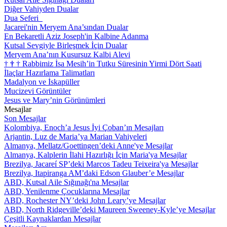
Diğer Vahiyden Dualar
Dua Seferi
Jacarei'nin Meryem Ana’sından Dualar
En Bekaretli Aziz Joseph'in Kalbine Adanma
Kutsal Sevgiyle Birleşmek İçin Dualar
Meryem Ana’nın Kusursuz Kalbi Alevi
†
†
†
Rabbimiz İsa Mesih’in Tutku Süresinin Yirmi Dört Saati
İlaçlar Hazırlama Talimatları
Madalyon ve İskapüller
Mucizevi Görüntüler
Jesus ve Mary’nin Görünümleri
Mesajlar
Son Mesajlar
Kolombiya, Enoch’a Jesus İyi Çoban’ın Mesajları
Arjantin, Luz de Maria’ya Marian Vahiyeleri
Almanya, Mellatz/Goettingen’deki Anne'ye Mesajlar
Almanya, Kalplerin İlahi Hazırlığı İçin Maria'ya Mesajlar
Brezilya, Jacareí SP’deki Marcos Tadeu Teixeira'ya Mesajlar
Brezilya, Itapiranga AM’daki Edson Glauber’e Mesajlar
ABD, Kutsal Aile Sığınağı'na Mesajlar
ABD, Yenilenme Çocuklarına Mesajlar
ABD, Rochester NY’deki John Leary’ye Mesajlar
ABD, North Ridgeville’deki Maureen Sweeney-Kyle’ye Mesajlar
Çeşitli Kaynaklardan Mesajlar