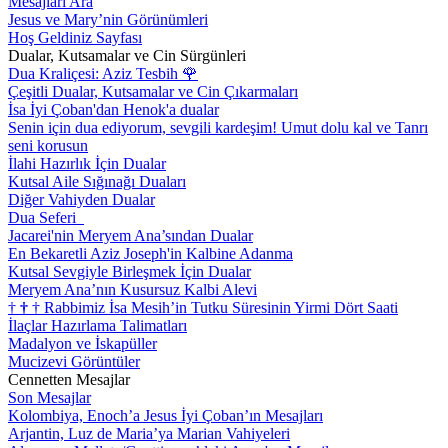
Mesajları Ara
Jesus ve Mary’nin Görünümleri
Hoş Geldiniz Sayfası
Dualar, Kutsamalar ve Cin Sürgünleri
Dua Kraliçesi: Aziz Tesbih
🌹
Çeşitli Dualar, Kutsamalar ve Cin Çıkarmaları
İsa İyi Çoban'dan Henok'a dualar
Senin için dua ediyorum, sevgili kardeşim! Umut dolu kal ve Tanrı
seni korusun
İlahi Hazırlık İçin Dualar
Kutsal Aile Sığınağı Duaları
Diğer Vahiyden Dualar
Dua Seferi
Jacarei'nin Meryem Ana’sından Dualar
En Bekaretli Aziz Joseph'in Kalbine Adanma
Kutsal Sevgiyle Birleşmek İçin Dualar
Meryem Ana’nın Kusursuz Kalbi Alevi
†
†
†
Rabbimiz İsa Mesih’in Tutku Süresinin Yirmi Dört Saati
İlaçlar Hazırlama Talimatları
Madalyon ve İskapüller
Mucizevi Görüntüler
Cennetten Mesajlar
Son Mesajlar
Kolombiya, Enoch’a Jesus İyi Çoban’ın Mesajları
Arjantin, Luz de Maria’ya Marian Vahiyeleri