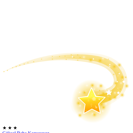
★
★
★