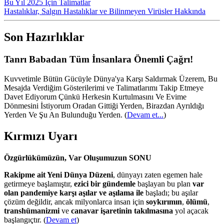
Bu Yıl 2025 İçin Talimatlar
Hastalıklar, Salgın Hastalıklar ve Bilinmeyen Virüsler Hakkında
Son Hazırlıklar
Tanrı Babadan Tüm İnsanlara Önemli Çağrı!
Kuvvetimle Bütün Gücüyle Dünya'ya Karşı Saldırmak Üzerem, Bu
Mesajda Verdiğim Gösterilerimi ve Talimatlarımı Takip Etmeye
Davet Ediyorum Çünkü Herkesin Kurtulmasını Ve Evime
Dönmesini İstiyorum Oradan Gittiği Yerden, Birazdan Ayrıldığı
Yerden Ve Şu An Bulunduğu Yerden.
(
Devam et...
)
Kırmızı Uyarı
Özgürlükümüzün, Var Oluşumuzun SONU
Rakipme ait Yeni Dünya Düzeni
, dünyayı zaten egemen hale
getirmeye başlamıştır,
ezici bir gündemle
başlayan bu plan
var
olan pandemiye karşı aşılar ve aşılama ile
başladı; bu aşılar
çözüm değildir, ancak milyonlarca insan için
soykırımın
,
ölümü
,
transhümanizmi
ve
canavar işaretinin takılmasına
yol açacak
başlangıçtır. (
Devam et
)