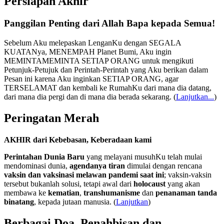
Persiapan Akhir
Panggilan Penting dari Allah Bapa kepada Semua!
Sebelum Aku melepaskan LenganKu dengan SEGALA
KUATANya, MENEMPAH Planet Bumi, Aku ingin
MEMINTAMEMINTA SETIAP ORANG untuk mengikuti
Petunjuk-Petujuk dan Perintah-Perintah yang Aku berikan dalam
Pesan ini karena Aku inginkan SETIAP ORANG, agar
TERSELAMAT dan kembali ke RumahKu dari mana dia datang,
dari mana dia pergi dan di mana dia berada sekarang.
(
Lanjutkan...
)
Peringatan Merah
AKHIR dari Kebebasan, Keberadaan kami
Perintahan Dunia Baru
yang melayani musuhKu telah mulai
mendominasi dunia,
agendanya tiran
dimulai dengan rencana
vaksin dan vaksinasi melawan pandemi saat ini
; vaksin-vaksin
tersebut bukanlah solusi, tetapi awal dari
holocaust
yang akan
membawa ke
kematian
,
transhumanisme
dan
penanaman tanda
binatang
, kepada jutaan manusia. (
Lanjutkan
)
Berbagai Doa, Penahbisan dan