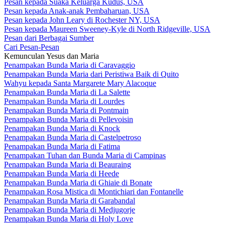
Pesan kepada Suaka Keluarga Kudus, USA
Pesan kepada Anak-anak Pembaharuan, USA
Pesan kepada John Leary di Rochester NY, USA
Pesan kepada Maureen Sweeney-Kyle di North Ridgeville, USA
Pesan dari Berbagai Sumber
Cari Pesan-Pesan
Kemunculan Yesus dan Maria
Penampakan Bunda Maria di Caravaggio
Penampakan Bunda Maria dari Peristiwa Baik di Quito
Wahyu kepada Santa Margarete Mary Alacoque
Penampakan Bunda Maria di La Salette
Penampakan Bunda Maria di Lourdes
Penampakan Bunda Maria di Pontmain
Penampakan Bunda Maria di Pellevoisin
Penampakan Bunda Maria di Knock
Penampakan Bunda Maria di Castelpetroso
Penampakan Bunda Maria di Fatima
Penampakan Tuhan dan Bunda Maria di Campinas
Penampakan Bunda Maria di Beauraing
Penampakan Bunda Maria di Heede
Penampakan Bunda Maria di Ghiaie di Bonate
Penampakan Rosa Mistica di Montichiari dan Fontanelle
Penampakan Bunda Maria di Garabandal
Penampakan Bunda Maria di Medjugorje
Penampakan Bunda Maria di Holy Love