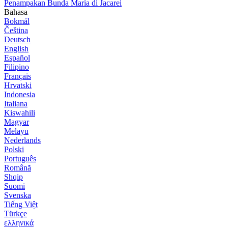
Penampakan Bunda Maria di Jacarei
Bahasa
Bokmål
Čeština
Deutsch
English
Español
Filipino
Français
Hrvatski
Indonesia
Italiana
Kiswahili
Magyar
Melayu
Nederlands
Polski
Português
Română
Shqip
Suomi
Svenska
Tiếng Việt
Türkçe
ελληνικά