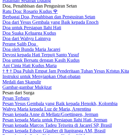
Halaman Selamat Datang
Doa, Penahbisan dan Pengusiran Setan
Ratu Doa: Rosario Kudus
🌹
Berbagai Doa, Penahbisan dan Pengusiran Setan
Doa dari Yesus Gembala yang Baik kepada Enoch
Doa untuk Persiapan Ilahi Hati
Doa Suaka Keluarga Kudus
Doa dari Wahyu Lainnya
Perang Salib Doa
Doa oleh Bunda Maria Jacarei
Devosi kepada Hati Terpuji Santo Yusuf
Doa untuk Bersatu dengan Kasih Kudus
Api Cinta Hati Kudus Maria
†
†
†
Dua Puluh Empat Jam Penderitaan Tuhan Yesus Kristus Kita
Instruksi untuk Menyiapkan Obat-obatan
Medali dan Skapulir
Gambar-gambar Mukjizat
Pesan dari Surga
Pesan Terbaru
Pesan Yesus Gembala yang Baik kepada Henokh, Kolombia
Wahyu Maria kepada Luz de Maria, Argentina
Pesan kepada Anne di Mellatz/Goettingen, Jerman
Pesan kepada Maria untuk Persiapan Ilahi Hati, Jerman
Pesan kepada Marcos Tadeu Teixeira di Jacareí SP, Brasil
Pesan kepada Edson Glauber di Itapiranga AM, Brasil