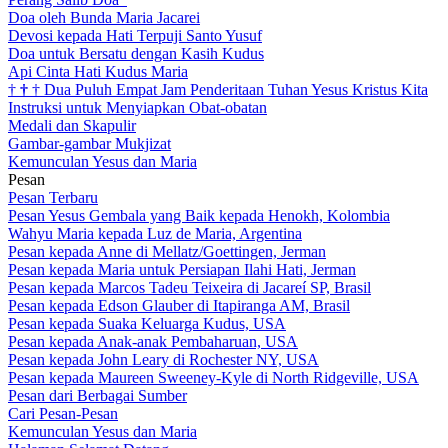
Doa oleh Bunda Maria Jacarei
Devosi kepada Hati Terpuji Santo Yusuf
Doa untuk Bersatu dengan Kasih Kudus
Api Cinta Hati Kudus Maria
†
†
†
Dua Puluh Empat Jam Penderitaan Tuhan Yesus Kristus Kita
Instruksi untuk Menyiapkan Obat-obatan
Medali dan Skapulir
Gambar-gambar Mukjizat
Kemunculan Yesus dan Maria
Pesan
Pesan Terbaru
Pesan Yesus Gembala yang Baik kepada Henokh, Kolombia
Wahyu Maria kepada Luz de Maria, Argentina
Pesan kepada Anne di Mellatz/Goettingen, Jerman
Pesan kepada Maria untuk Persiapan Ilahi Hati, Jerman
Pesan kepada Marcos Tadeu Teixeira di Jacareí SP, Brasil
Pesan kepada Edson Glauber di Itapiranga AM, Brasil
Pesan kepada Suaka Keluarga Kudus, USA
Pesan kepada Anak-anak Pembaharuan, USA
Pesan kepada John Leary di Rochester NY, USA
Pesan kepada Maureen Sweeney-Kyle di North Ridgeville, USA
Pesan dari Berbagai Sumber
Cari Pesan-Pesan
Kemunculan Yesus dan Maria