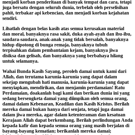
menjadi korban penderitaan di banyak tempat dan cara, tetapi
juga bersatu dengan seluruh dunia, terbelah oleh perselisihan
pahit, terbakar api kebencian, dan menjadi korban kejahatan
sendiri.
Lihatlah dengan belas kasih atas semua kerusakan material
dan moral, banyaknya rasa sakit, duka ayah-ayah dan ibu-ibu,
saudara-saudara, anak-anak yang tidak bersalah, banyaknya
hidup dipotong di bunga remaja, banyaknya tubuh
terpisahkan dalam pembantaian kejam, banyaknya jiwa
disiksa dan gelisah, dan banyaknya yang berbahaya hilang
untuk selamanya.
Wahai Bunda Kasih Sayang, peroleh damai untuk kami dari
Allah, dan terutama karunia-karunia yang dapat dalam
sekejap mengubah hati manusia, karunia-karunia yang dapat
menyiapkan, mendirikan, dan menjamin perdamaian! Ratu
Perdamaian, doakanlah bagi kami dan berikan dunia ini yang
sedang bersengketa damai yang diimpikan oleh semua orang,
damai dalam Kebenaran, Keadilan dan Kasih Kristus. Berilah
mereka damai bukan hanya dari senjata, tetapi juga damai
dalam jiwa mereka, agar dalam ketenteraman dan kesatuan
Kerajaan Allah dapat berkembang. Berilah perlindungan Anda
kepada kafir dan kepada semua orang yang masih berjalan di
bayang-bayang kematian; berikanlah mereka damai;