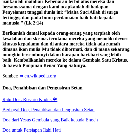
izinkanlah matahari Kebenaran terbit atas mereka dan
bersama-sama dengan kami ucapkanlah di hadapan
Penyelamat tunggal dunia ini: “Maha Suci Allah di surga
tertinggi, dan pada bumi perdamaian baik hati kepada
manusia.” (Lk 2:14)
Berikanlah damai kepada orang-orang yang terpisah oleh
kesalahan dan skisma, terutama mereka yang memiliki devosi
khusus kepadamu dan di antara mereka tidak ada rumah
dimana ikon mulia-Mu tidak dihormati, dan di mana sekarang
mungkin tersembunyi dalam harapan hari-hari yang lebih
baik. Kembalikanlah mereka ke dalam Gembala Satu Kristus,
di bawah Pimpinan Benar Yang Satunya.
Sumber:
➥ en.wikipedia.org
Doa, Penahbisan dan Pengusiran Setan
Ratu Doa: Rosario Kudus
🌹
Berbagai Doa, Penahbisan dan Pengusiran Setan
Doa dari Yesus Gembala yang Baik kepada Enoch
Doa untuk Persiapan Ilahi Hati