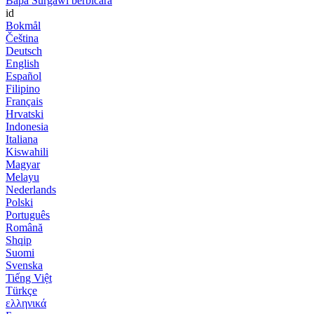
Bapa Surgawi berbicara
id
Bokmål
Čeština
Deutsch
English
Español
Filipino
Français
Hrvatski
Indonesia
Italiana
Kiswahili
Magyar
Melayu
Nederlands
Polski
Português
Română
Shqip
Suomi
Svenska
Tiếng Việt
Türkçe
ελληνικά