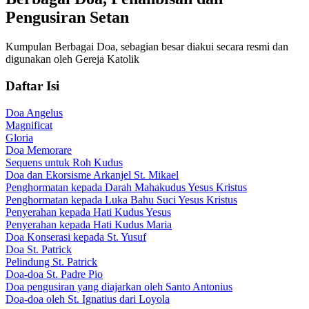
Pengusiran Setan
Kumpulan Berbagai Doa, sebagian besar diakui secara resmi dan
digunakan oleh Gereja Katolik
Daftar Isi
Doa Angelus
Magnificat
Gloria
Doa Memorare
Sequens untuk Roh Kudus
Doa dan Ekorsisme Arkanjel St. Mikael
Penghormatan kepada Darah Mahakudus Yesus Kristus
Penghormatan kepada Luka Bahu Suci Yesus Kristus
Penyerahan kepada Hati Kudus Yesus
Penyerahan kepada Hati Kudus Maria
Doa Konserasi kepada St. Yusuf
Doa St. Patrick
Pelindung St. Patrick
Doa-doa St. Padre Pio
Doa pengusiran yang diajarkan oleh Santo Antonius
Doa-doa oleh St. Ignatius dari Loyola