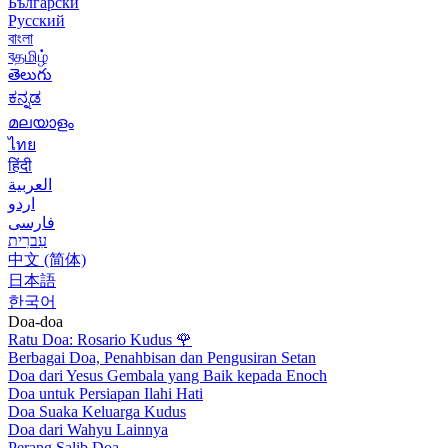
Български
Русский
বাংলা
বதமிழ்
తెలుగు
ಕನ್ನಡ
മലയാളം
ไทย
हिंदी
العربية
اردو
فارسی
עִברִית
中文 (简体)
日本語
한국어
Doa-doa
Ratu Doa: Rosario Kudus
🌹
Berbagai Doa, Penahbisan dan Pengusiran Setan
Doa dari Yesus Gembala yang Baik kepada Enoch
Doa untuk Persiapan Ilahi Hati
Doa Suaka Keluarga Kudus
Doa dari Wahyu Lainnya
Perang Salib Doa