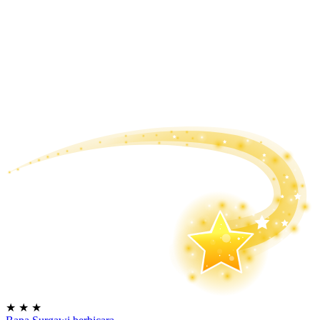
★
★
★