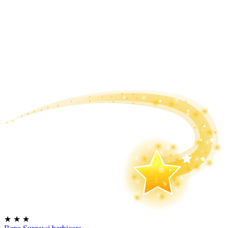
★
★
★