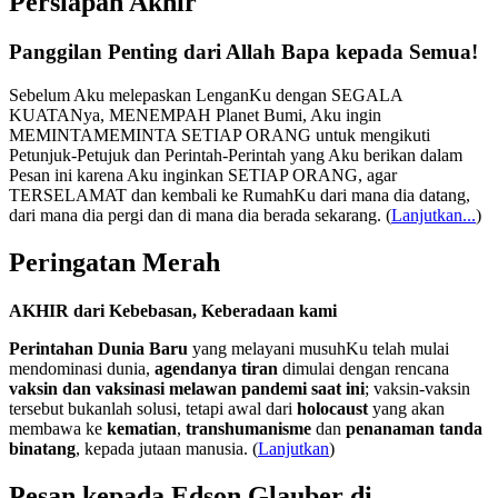
Persiapan Akhir
Panggilan Penting dari Allah Bapa kepada Semua!
Sebelum Aku melepaskan LenganKu dengan SEGALA
KUATANya, MENEMPAH Planet Bumi, Aku ingin
MEMINTAMEMINTA SETIAP ORANG untuk mengikuti
Petunjuk-Petujuk dan Perintah-Perintah yang Aku berikan dalam
Pesan ini karena Aku inginkan SETIAP ORANG, agar
TERSELAMAT dan kembali ke RumahKu dari mana dia datang,
dari mana dia pergi dan di mana dia berada sekarang.
(
Lanjutkan...
)
Peringatan Merah
AKHIR dari Kebebasan, Keberadaan kami
Perintahan Dunia Baru
yang melayani musuhKu telah mulai
mendominasi dunia,
agendanya tiran
dimulai dengan rencana
vaksin dan vaksinasi melawan pandemi saat ini
; vaksin-vaksin
tersebut bukanlah solusi, tetapi awal dari
holocaust
yang akan
membawa ke
kematian
,
transhumanisme
dan
penanaman tanda
binatang
, kepada jutaan manusia. (
Lanjutkan
)
Pesan kepada Edson Glauber di