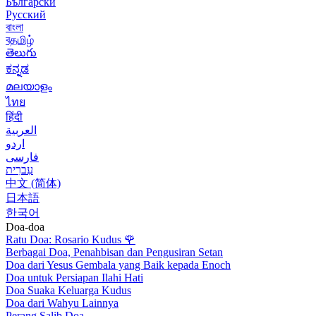
Български
Русский
বাংলা
বதமிழ்
తెలుగు
ಕನ್ನಡ
മലയാളം
ไทย
हिंदी
العربية
اردو
فارسی
עִברִית
中文 (简体)
日本語
한국어
Doa-doa
Ratu Doa: Rosario Kudus
🌹
Berbagai Doa, Penahbisan dan Pengusiran Setan
Doa dari Yesus Gembala yang Baik kepada Enoch
Doa untuk Persiapan Ilahi Hati
Doa Suaka Keluarga Kudus
Doa dari Wahyu Lainnya
Perang Salib Doa