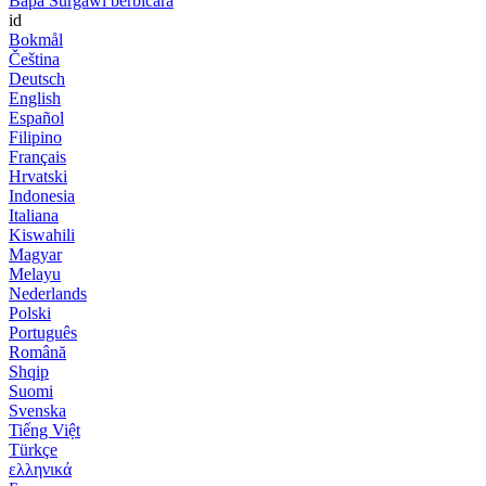
Bapa Surgawi berbicara
id
Bokmål
Čeština
Deutsch
English
Español
Filipino
Français
Hrvatski
Indonesia
Italiana
Kiswahili
Magyar
Melayu
Nederlands
Polski
Português
Română
Shqip
Suomi
Svenska
Tiếng Việt
Türkçe
ελληνικά