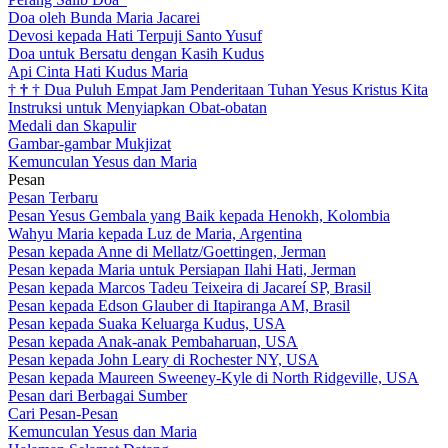
Doa oleh Bunda Maria Jacarei
Devosi kepada Hati Terpuji Santo Yusuf
Doa untuk Bersatu dengan Kasih Kudus
Api Cinta Hati Kudus Maria
†
†
†
Dua Puluh Empat Jam Penderitaan Tuhan Yesus Kristus Kita
Instruksi untuk Menyiapkan Obat-obatan
Medali dan Skapulir
Gambar-gambar Mukjizat
Kemunculan Yesus dan Maria
Pesan
Pesan Terbaru
Pesan Yesus Gembala yang Baik kepada Henokh, Kolombia
Wahyu Maria kepada Luz de Maria, Argentina
Pesan kepada Anne di Mellatz/Goettingen, Jerman
Pesan kepada Maria untuk Persiapan Ilahi Hati, Jerman
Pesan kepada Marcos Tadeu Teixeira di Jacareí SP, Brasil
Pesan kepada Edson Glauber di Itapiranga AM, Brasil
Pesan kepada Suaka Keluarga Kudus, USA
Pesan kepada Anak-anak Pembaharuan, USA
Pesan kepada John Leary di Rochester NY, USA
Pesan kepada Maureen Sweeney-Kyle di North Ridgeville, USA
Pesan dari Berbagai Sumber
Cari Pesan-Pesan
Kemunculan Yesus dan Maria