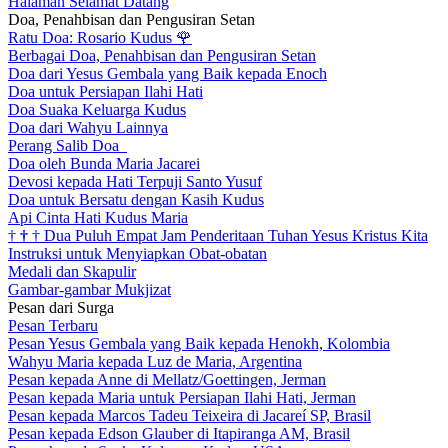
Halaman Selamat Datang
Doa, Penahbisan dan Pengusiran Setan
Ratu Doa: Rosario Kudus
🌹
Berbagai Doa, Penahbisan dan Pengusiran Setan
Doa dari Yesus Gembala yang Baik kepada Enoch
Doa untuk Persiapan Ilahi Hati
Doa Suaka Keluarga Kudus
Doa dari Wahyu Lainnya
Perang Salib Doa
Doa oleh Bunda Maria Jacarei
Devosi kepada Hati Terpuji Santo Yusuf
Doa untuk Bersatu dengan Kasih Kudus
Api Cinta Hati Kudus Maria
†
†
†
Dua Puluh Empat Jam Penderitaan Tuhan Yesus Kristus Kita
Instruksi untuk Menyiapkan Obat-obatan
Medali dan Skapulir
Gambar-gambar Mukjizat
Pesan dari Surga
Pesan Terbaru
Pesan Yesus Gembala yang Baik kepada Henokh, Kolombia
Wahyu Maria kepada Luz de Maria, Argentina
Pesan kepada Anne di Mellatz/Goettingen, Jerman
Pesan kepada Maria untuk Persiapan Ilahi Hati, Jerman
Pesan kepada Marcos Tadeu Teixeira di Jacareí SP, Brasil
Pesan kepada Edson Glauber di Itapiranga AM, Brasil