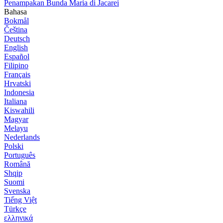
Penampakan Bunda Maria di Jacarei
Bahasa
Bokmål
Čeština
Deutsch
English
Español
Filipino
Français
Hrvatski
Indonesia
Italiana
Kiswahili
Magyar
Melayu
Nederlands
Polski
Português
Română
Shqip
Suomi
Svenska
Tiếng Việt
Türkçe
ελληνικά