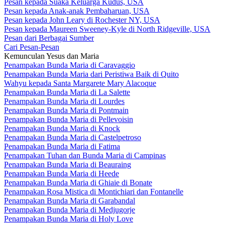
Pesan kepada Suaka Keluarga Kudus, USA
Pesan kepada Anak-anak Pembaharuan, USA
Pesan kepada John Leary di Rochester NY, USA
Pesan kepada Maureen Sweeney-Kyle di North Ridgeville, USA
Pesan dari Berbagai Sumber
Cari Pesan-Pesan
Kemunculan Yesus dan Maria
Penampakan Bunda Maria di Caravaggio
Penampakan Bunda Maria dari Peristiwa Baik di Quito
Wahyu kepada Santa Margarete Mary Alacoque
Penampakan Bunda Maria di La Salette
Penampakan Bunda Maria di Lourdes
Penampakan Bunda Maria di Pontmain
Penampakan Bunda Maria di Pellevoisin
Penampakan Bunda Maria di Knock
Penampakan Bunda Maria di Castelpetroso
Penampakan Bunda Maria di Fatima
Penampakan Tuhan dan Bunda Maria di Campinas
Penampakan Bunda Maria di Beauraing
Penampakan Bunda Maria di Heede
Penampakan Bunda Maria di Ghiaie di Bonate
Penampakan Rosa Mistica di Montichiari dan Fontanelle
Penampakan Bunda Maria di Garabandal
Penampakan Bunda Maria di Medjugorje
Penampakan Bunda Maria di Holy Love