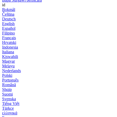
Bapa Surgawi berbicara
id
Bokmål
Čeština
Deutsch
English
Español
Filipino
Français
Hrvatski
Indonesia
Italiana
Kiswahili
Magyar
Melayu
Nederlands
Polski
Português
Română
Shqip
Suomi
Svenska
Tiếng Việt
Türkçe
ελληνικά