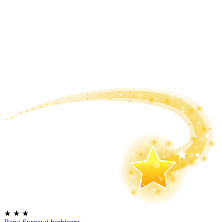
★
★
★