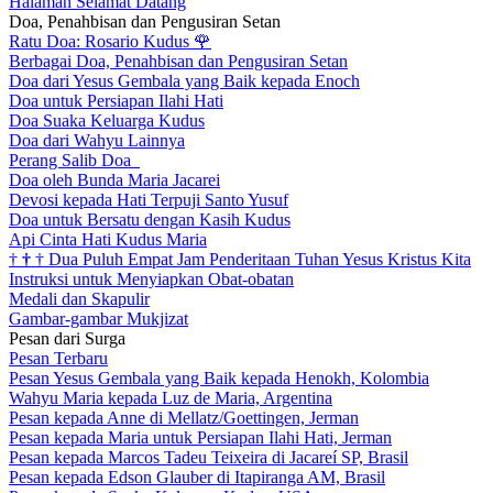
Halaman Selamat Datang
Doa, Penahbisan dan Pengusiran Setan
Ratu Doa: Rosario Kudus
🌹
Berbagai Doa, Penahbisan dan Pengusiran Setan
Doa dari Yesus Gembala yang Baik kepada Enoch
Doa untuk Persiapan Ilahi Hati
Doa Suaka Keluarga Kudus
Doa dari Wahyu Lainnya
Perang Salib Doa
Doa oleh Bunda Maria Jacarei
Devosi kepada Hati Terpuji Santo Yusuf
Doa untuk Bersatu dengan Kasih Kudus
Api Cinta Hati Kudus Maria
†
†
†
Dua Puluh Empat Jam Penderitaan Tuhan Yesus Kristus Kita
Instruksi untuk Menyiapkan Obat-obatan
Medali dan Skapulir
Gambar-gambar Mukjizat
Pesan dari Surga
Pesan Terbaru
Pesan Yesus Gembala yang Baik kepada Henokh, Kolombia
Wahyu Maria kepada Luz de Maria, Argentina
Pesan kepada Anne di Mellatz/Goettingen, Jerman
Pesan kepada Maria untuk Persiapan Ilahi Hati, Jerman
Pesan kepada Marcos Tadeu Teixeira di Jacareí SP, Brasil
Pesan kepada Edson Glauber di Itapiranga AM, Brasil