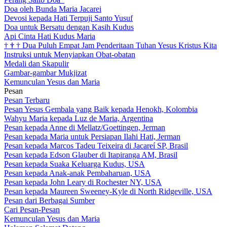
Doa oleh Bunda Maria Jacarei
Devosi kepada Hati Terpuji Santo Yusuf
Doa untuk Bersatu dengan Kasih Kudus
Api Cinta Hati Kudus Maria
†
†
†
Dua Puluh Empat Jam Penderitaan Tuhan Yesus Kristus Kita
Instruksi untuk Menyiapkan Obat-obatan
Medali dan Skapulir
Gambar-gambar Mukjizat
Kemunculan Yesus dan Maria
Pesan
Pesan Terbaru
Pesan Yesus Gembala yang Baik kepada Henokh, Kolombia
Wahyu Maria kepada Luz de Maria, Argentina
Pesan kepada Anne di Mellatz/Goettingen, Jerman
Pesan kepada Maria untuk Persiapan Ilahi Hati, Jerman
Pesan kepada Marcos Tadeu Teixeira di Jacareí SP, Brasil
Pesan kepada Edson Glauber di Itapiranga AM, Brasil
Pesan kepada Suaka Keluarga Kudus, USA
Pesan kepada Anak-anak Pembaharuan, USA
Pesan kepada John Leary di Rochester NY, USA
Pesan kepada Maureen Sweeney-Kyle di North Ridgeville, USA
Pesan dari Berbagai Sumber
Cari Pesan-Pesan
Kemunculan Yesus dan Maria