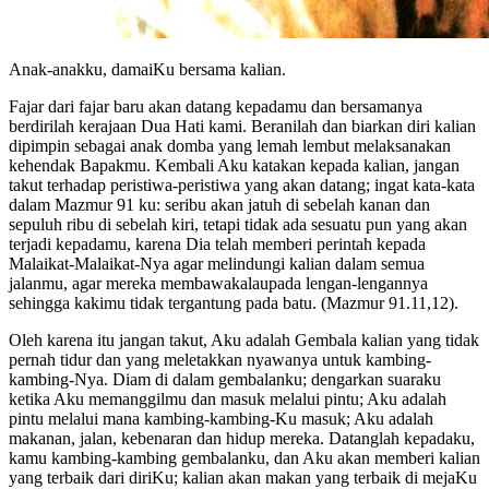
Anak-anakku, damaiKu bersama kalian.
Fajar dari fajar baru akan datang kepadamu dan bersamanya
berdirilah kerajaan Dua Hati kami. Beranilah dan biarkan diri kalian
dipimpin sebagai anak domba yang lemah lembut melaksanakan
kehendak Bapakmu. Kembali Aku katakan kepada kalian, jangan
takut terhadap peristiwa-peristiwa yang akan datang; ingat kata-kata
dalam Mazmur 91 ku: seribu akan jatuh di sebelah kanan dan
sepuluh ribu di sebelah kiri, tetapi tidak ada sesuatu pun yang akan
terjadi kepadamu, karena Dia telah memberi perintah kepada
Malaikat-Malaikat-Nya agar melindungi kalian dalam semua
jalanmu, agar mereka membawakalaupada lengan-lengannya
sehingga kakimu tidak tergantung pada batu. (Mazmur 91.11,12).
Oleh karena itu jangan takut, Aku adalah Gembala kalian yang tidak
pernah tidur dan yang meletakkan nyawanya untuk kambing-
kambing-Nya. Diam di dalam gembalanku; dengarkan suaraku
ketika Aku memanggilmu dan masuk melalui pintu; Aku adalah
pintu melalui mana kambing-kambing-Ku masuk; Aku adalah
makanan, jalan, kebenaran dan hidup mereka. Datanglah kepadaku,
kamu kambing-kambing gembalanku, dan Aku akan memberi kalian
yang terbaik dari diriKu; kalian akan makan yang terbaik di mejaKu