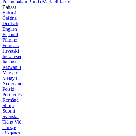
Penampakan Bunda Maria di Jacarei
Bahasa
Bokmål
Čeština
Deutsch
English
Español
Filipino
Français
Hrvatski
Indonesia
Italiana
Kiswahili
Magyar
Melayu
Nederlands
Polski
Português
Română
Shqip
Suomi
Svenska
Tiếng Việt
Türkçe
ελληνικά