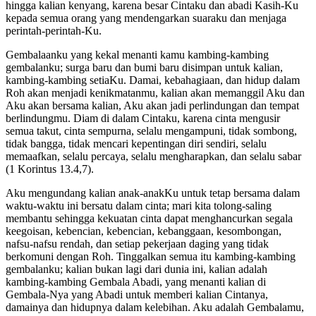
hingga kalian kenyang, karena besar Cintaku dan abadi Kasih-Ku
kepada semua orang yang mendengarkan suaraku dan menjaga
perintah-perintah-Ku.
Gembalaanku yang kekal menanti kamu kambing-kambing
gembalanku; surga baru dan bumi baru disimpan untuk kalian,
kambing-kambing setiaKu. Damai, kebahagiaan, dan hidup dalam
Roh akan menjadi kenikmatanmu, kalian akan memanggil Aku dan
Aku akan bersama kalian, Aku akan jadi perlindungan dan tempat
berlindungmu. Diam di dalam Cintaku, karena cinta mengusir
semua takut, cinta sempurna, selalu mengampuni, tidak sombong,
tidak bangga, tidak mencari kepentingan diri sendiri, selalu
memaafkan, selalu percaya, selalu mengharapkan, dan selalu sabar
(1 Korintus 13.4,7).
Aku mengundang kalian anak-anakKu untuk tetap bersama dalam
waktu-waktu ini bersatu dalam cinta; mari kita tolong-saling
membantu sehingga kekuatan cinta dapat menghancurkan segala
keegoisan, kebencian, kebencian, kebanggaan, kesombongan,
nafsu-nafsu rendah, dan setiap pekerjaan daging yang tidak
berkomuni dengan Roh. Tinggalkan semua itu kambing-kambing
gembalanku; kalian bukan lagi dari dunia ini, kalian adalah
kambing-kambing Gembala Abadi, yang menanti kalian di
Gembala-Nya yang Abadi untuk memberi kalian Cintanya,
damainya dan hidupnya dalam kelebihan. Aku adalah Gembalamu,