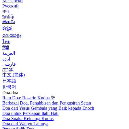
Български
Русский
বাংলা
বதமிழ்
తెలుగు
ಕನ್ನಡ
മലയാളം
ไทย
हिंदी
العربية
اردو
فارسی
עִברִית
中文 (简体)
日本語
한국어
Doa-doa
Ratu Doa: Rosario Kudus
🌹
Berbagai Doa, Penahbisan dan Pengusiran Setan
Doa dari Yesus Gembala yang Baik kepada Enoch
Doa untuk Persiapan Ilahi Hati
Doa Suaka Keluarga Kudus
Doa dari Wahyu Lainnya
Perang Salib Doa