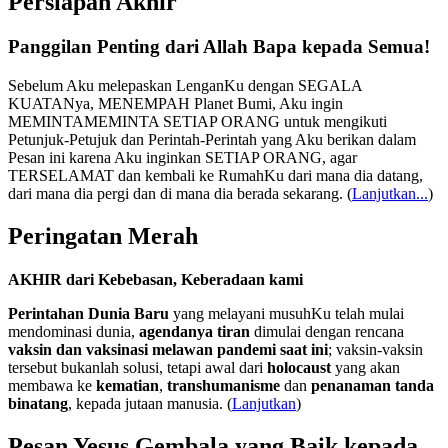
Persiapan Akhir
Panggilan Penting dari Allah Bapa kepada Semua!
Sebelum Aku melepaskan LenganKu dengan SEGALA
KUATANya, MENEMPAH Planet Bumi, Aku ingin
MEMINTAMEMINTA SETIAP ORANG untuk mengikuti
Petunjuk-Petujuk dan Perintah-Perintah yang Aku berikan dalam
Pesan ini karena Aku inginkan SETIAP ORANG, agar
TERSELAMAT dan kembali ke RumahKu dari mana dia datang,
dari mana dia pergi dan di mana dia berada sekarang.
(
Lanjutkan...
)
Peringatan Merah
AKHIR dari Kebebasan, Keberadaan kami
Perintahan Dunia Baru
yang melayani musuhKu telah mulai
mendominasi dunia,
agendanya tiran
dimulai dengan rencana
vaksin dan vaksinasi melawan pandemi saat ini
; vaksin-vaksin
tersebut bukanlah solusi, tetapi awal dari
holocaust
yang akan
membawa ke
kematian
,
transhumanisme
dan
penanaman tanda
binatang
, kepada jutaan manusia. (
Lanjutkan
)
Pesan Yesus Gembala yang Baik kepada