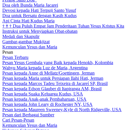
Doa oleh Bunda Maria Jacarei
Devosi kepada Hati Terpuji Santo Yusuf
Doa untuk Bersatu dengan Kasih Kudus
Api Cinta Hati Kudus Maria
†
†
†
Dua Puluh Empat Jam Penderitaan Tuhan Yesus Kristus Kita
Instruksi untuk Menyiapkan Obat-obatan
Medali dan Skapulir
Gambar-gambar Mukjizat
Kemunculan Yesus dan Maria
Pesan
Pesan Terbaru
Pesan Yesus Gembala yang Baik kepada Henokh, Kolombia
Wahyu Maria kepada Luz de Maria, Argentina
Pesan kepada Anne di Mellatz/Goettingen, Jerman
Pesan kepada Maria untuk Persiapan Ilahi Hati, Jerman
Pesan kepada Marcos Tadeu Teixeira di Jacareí SP, Brasil
Pesan kepada Edson Glauber di Itapiranga AM, Brasil
Pesan kepada Suaka Keluarga Kudus, USA
Pesan kepada Anak-anak Pembaharuan, USA
Pesan kepada John Leary di Rochester NY, USA
Pesan kepada Maureen Sweeney-Kyle di North Ridgeville, USA
Pesan dari Berbagai Sumber
Cari Pesan-Pesan
Kemunculan Yesus dan Maria