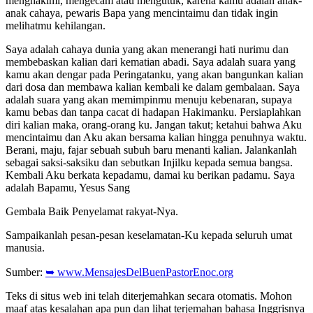
menghakimi, mengecam atau mengutuk, karena kamu adalah anak-
anak cahaya, pewaris Bapa yang mencintaimu dan tidak ingin
melihatmu kehilangan.
Saya adalah cahaya dunia yang akan menerangi hati nurimu dan
membebaskan kalian dari kematian abadi. Saya adalah suara yang
kamu akan dengar pada Peringatanku, yang akan bangunkan kalian
dari dosa dan membawa kalian kembali ke dalam gembalaan. Saya
adalah suara yang akan memimpinmu menuju kebenaran, supaya
kamu bebas dan tanpa cacat di hadapan Hakimanku. Persiaplahkan
diri kalian maka, orang-orang ku. Jangan takut; ketahui bahwa Aku
mencintaimu dan Aku akan bersama kalian hingga penuhnya waktu.
Berani, maju, fajar sebuah subuh baru menanti kalian. Jalankanlah
sebagai saksi-saksiku dan sebutkan Injilku kepada semua bangsa.
Kembali Aku berkata kepadamu, damai ku berikan padamu. Saya
adalah Bapamu, Yesus Sang
Gembala Baik Penyelamat rakyat-Nya.
Sampaikanlah pesan-pesan keselamatan-Ku kepada seluruh umat
manusia.
Sumber:
➥ www.MensajesDelBuenPastorEnoc.org
Teks di situs web ini telah diterjemahkan secara otomatis. Mohon
maaf atas kesalahan apa pun dan lihat terjemahan bahasa Inggrisnya