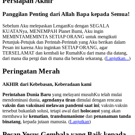
Persiapan Akhir
Panggilan Penting dari Allah Bapa kepada Semua!
Sebelum Aku melepaskan LenganKu dengan SEGALA
KUATANya, MENEMPAH Planet Bumi, Aku ingin
MEMINTAMEMINTA SETIAP ORANG untuk mengikuti
Petunjuk-Petujuk dan Perintah-Perintah yang Aku berikan dalam
Pesan ini karena Aku inginkan SETIAP ORANG, agar
TERSELAMAT dan kembali ke RumahKu dari mana dia datang,
dari mana dia pergi dan di mana dia berada sekarang.
(
Lanjutkan...
)
Peringatan Merah
AKHIR dari Kebebasan, Keberadaan kami
Perintahan Dunia Baru
yang melayani musuhKu telah mulai
mendominasi dunia,
agendanya tiran
dimulai dengan rencana
vaksin dan vaksinasi melawan pandemi saat ini
; vaksin-vaksin
tersebut bukanlah solusi, tetapi awal dari
holocaust
yang akan
membawa ke
kematian
,
transhumanisme
dan
penanaman tanda
binatang
, kepada jutaan manusia. (
Lanjutkan
)
Pesan Yesus Gembala yang Baik kepada