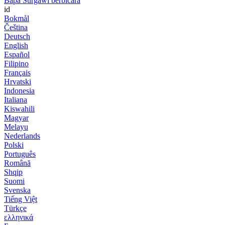
Bapa Surgawi berbicara
id
Bokmål
Čeština
Deutsch
English
Español
Filipino
Français
Hrvatski
Indonesia
Italiana
Kiswahili
Magyar
Melayu
Nederlands
Polski
Português
Română
Shqip
Suomi
Svenska
Tiếng Việt
Türkçe
ελληνικά