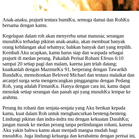
Anak-anaku, prajurit tentara bumiKu, semoga damai dan RohKu
bersama dengan kamu.
Kegelapan dalam roh akan menyerbu umat manusia; serangan
musuhKu terhadap pikiran anak-anaku, akan membuat banyak
orang kehilangan akal sehatnya; bahkan banyak dari yang terpilih.
Kembali Aku ucapkan, kamu harus siap dan waspada sebagai
prajurit di medan perang. Pakailah Perisai Rohani Efesus 6:10
sampai 20 setiap pagi dan malam, karena jam telah datang;
kuatkanlah dengan MazmurKu 91, berperang dengan Tawarikh
BundaKu, memohonkan Beloved Michael dan tentara malaikat dan
arcanjel surga serta mengencangkan pinggangmu dengan Pedang
Roh, yang adalah FirmanKu. Hanya dengan cara ini, kamu dapat
menolak setiap serangan dan panah api yang musuhKu lempar ke
arahmu.
Perang itu rohani dan senjata-senjata yang Aku berikan kepada
kamu, kuat dalam Roh untuk menghancurkan benteng-benteng.
Lindungi pikiran dan indra-indra mu dengan kekuatan DarahKu;
jangan masuk ke medan perang tanpa perlindungan rohani, karena
Aku yakin bahwa kamu akan menjadi mangsa mudah bagi
musuhKu. Juga lindungi keluarga dan kerabatmu dengan perisai ini,