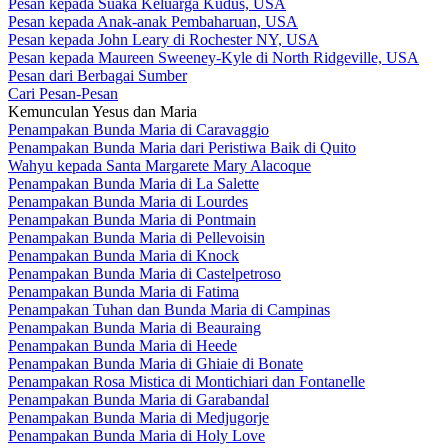
Pesan kepada Suaka Keluarga Kudus, USA
Pesan kepada Anak-anak Pembaharuan, USA
Pesan kepada John Leary di Rochester NY, USA
Pesan kepada Maureen Sweeney-Kyle di North Ridgeville, USA
Pesan dari Berbagai Sumber
Cari Pesan-Pesan
Kemunculan Yesus dan Maria
Penampakan Bunda Maria di Caravaggio
Penampakan Bunda Maria dari Peristiwa Baik di Quito
Wahyu kepada Santa Margarete Mary Alacoque
Penampakan Bunda Maria di La Salette
Penampakan Bunda Maria di Lourdes
Penampakan Bunda Maria di Pontmain
Penampakan Bunda Maria di Pellevoisin
Penampakan Bunda Maria di Knock
Penampakan Bunda Maria di Castelpetroso
Penampakan Bunda Maria di Fatima
Penampakan Tuhan dan Bunda Maria di Campinas
Penampakan Bunda Maria di Beauraing
Penampakan Bunda Maria di Heede
Penampakan Bunda Maria di Ghiaie di Bonate
Penampakan Rosa Mistica di Montichiari dan Fontanelle
Penampakan Bunda Maria di Garabandal
Penampakan Bunda Maria di Medjugorje
Penampakan Bunda Maria di Holy Love