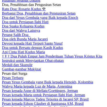
Halaman Selamat Datang
Doa, Penahbisan dan Pengusiran Setan
Ratu Doa: Rosario Kudus
🌹
Berbagai Doa, Penahbisan dan Pengusiran Setan
Doa dari Yesus Gembala yang Baik kepada Enoch
Doa untuk Persiapan Ilahi Hati
Doa Suaka Keluarga Kudus
Doa dari Wahyu Lainnya
Perang Salib Doa
Doa oleh Bunda Maria Jacarei
Devosi kepada Hati Terpuji Santo Yusuf
Doa untuk Bersatu dengan Kasih Kudus
Api Cinta Hati Kudus Maria
†
†
†
Dua Puluh Empat Jam Penderitaan Tuhan Yesus Kristus Kita
Instruksi untuk Menyiapkan Obat-obatan
Medali dan Skapulir
Gambar-gambar Mukjizat
Pesan dari Surga
Pesan Terbaru
Pesan Yesus Gembala yang Baik kepada Henokh, Kolombia
Wahyu Maria kepada Luz de Maria, Argentina
Pesan kepada Anne di Mellatz/Goettingen, Jerman
Pesan kepada Maria untuk Persiapan Ilahi Hati, Jerman
Pesan kepada Marcos Tadeu Teixeira di Jacareí SP, Brasil
Pesan kepada Edson Glauber di Itapiranga AM, Brasil