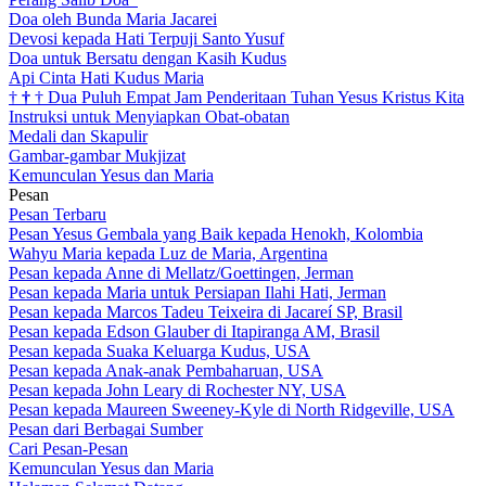
Doa oleh Bunda Maria Jacarei
Devosi kepada Hati Terpuji Santo Yusuf
Doa untuk Bersatu dengan Kasih Kudus
Api Cinta Hati Kudus Maria
†
†
†
Dua Puluh Empat Jam Penderitaan Tuhan Yesus Kristus Kita
Instruksi untuk Menyiapkan Obat-obatan
Medali dan Skapulir
Gambar-gambar Mukjizat
Kemunculan Yesus dan Maria
Pesan
Pesan Terbaru
Pesan Yesus Gembala yang Baik kepada Henokh, Kolombia
Wahyu Maria kepada Luz de Maria, Argentina
Pesan kepada Anne di Mellatz/Goettingen, Jerman
Pesan kepada Maria untuk Persiapan Ilahi Hati, Jerman
Pesan kepada Marcos Tadeu Teixeira di Jacareí SP, Brasil
Pesan kepada Edson Glauber di Itapiranga AM, Brasil
Pesan kepada Suaka Keluarga Kudus, USA
Pesan kepada Anak-anak Pembaharuan, USA
Pesan kepada John Leary di Rochester NY, USA
Pesan kepada Maureen Sweeney-Kyle di North Ridgeville, USA
Pesan dari Berbagai Sumber
Cari Pesan-Pesan
Kemunculan Yesus dan Maria