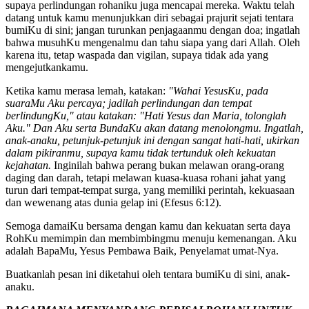
supaya perlindungan rohaniku juga mencapai mereka. Waktu telah
datang untuk kamu menunjukkan diri sebagai prajurit sejati tentara
bumiKu di sini; jangan turunkan penjagaanmu dengan doa; ingatlah
bahwa musuhKu mengenalmu dan tahu siapa yang dari Allah. Oleh
karena itu, tetap waspada dan vigilan, supaya tidak ada yang
mengejutkankamu.
Ketika kamu merasa lemah, katakan:
"Wahai YesusKu, pada
suaraMu Aku percaya; jadilah perlindungan dan tempat
berlindungKu," atau katakan: "Hati Yesus dan Maria, tolonglah
Aku." Dan Aku serta BundaKu akan datang menolongmu. Ingatlah,
anak-anaku, petunjuk-petunjuk ini dengan sangat hati-hati, ukirkan
dalam pikiranmu, supaya kamu tidak tertunduk oleh kekuatan
kejahatan.
Inginilah bahwa perang bukan melawan orang-orang
daging dan darah, tetapi melawan kuasa-kuasa rohani jahat yang
turun dari tempat-tempat surga, yang memiliki perintah, kekuasaan
dan wewenang atas dunia gelap ini (Efesus 6:12).
Semoga damaiKu bersama dengan kamu dan kekuatan serta daya
RohKu memimpin dan membimbingmu menuju kemenangan. Aku
adalah BapaMu, Yesus Pembawa Baik, Penyelamat umat-Nya.
Buatkanlah pesan ini diketahui oleh tentara bumiKu di sini, anak-
anaku.