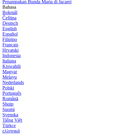
Penampakan Bunda Maria di Jacarei
Bahasa
Bokmål
Čeština
Deutsch
English
Español
Filipino
Français
Hrvatski
Indonesia
Italiana
Kiswahili
Magyar
Melayu
Nederlands
Polski
Português
Română
Shqip
Suomi
Svenska
Tiếng Việt
Türkçe
ελληνικά