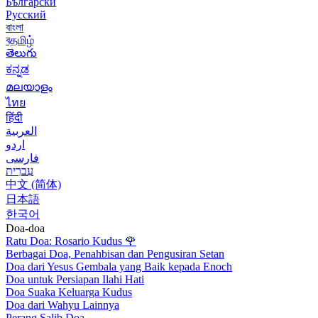
Български
Русский
বাংলা
বதமிழ்
తెలుగు
ಕನ್ನಡ
മലയാളം
ไทย
हिंदी
العربية
اردو
فارسی
עִברִית
中文 (简体)
日本語
한국어
Doa-doa
Ratu Doa: Rosario Kudus
🌹
Berbagai Doa, Penahbisan dan Pengusiran Setan
Doa dari Yesus Gembala yang Baik kepada Enoch
Doa untuk Persiapan Ilahi Hati
Doa Suaka Keluarga Kudus
Doa dari Wahyu Lainnya
Perang Salib Doa