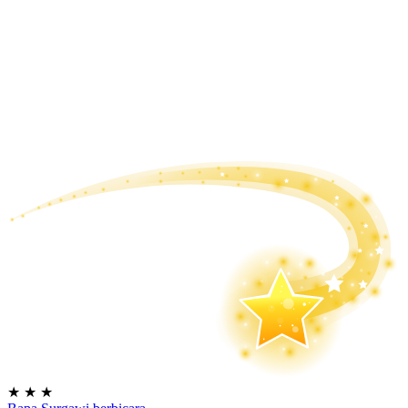
★
★
★