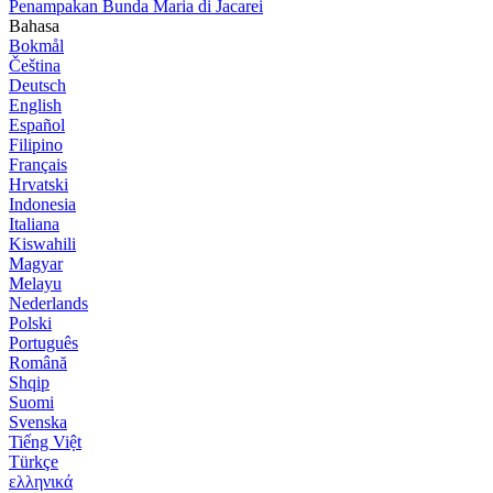
Penampakan Bunda Maria di Jacarei
Bahasa
Bokmål
Čeština
Deutsch
English
Español
Filipino
Français
Hrvatski
Indonesia
Italiana
Kiswahili
Magyar
Melayu
Nederlands
Polski
Português
Română
Shqip
Suomi
Svenska
Tiếng Việt
Türkçe
ελληνικά