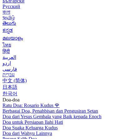
Български
Русский
বাংলা
বதமிழ்
తెలుగు
ಕನ್ನಡ
മലയാളം
ไทย
हिंदी
العربية
اردو
فارسی
עִברִית
中文 (简体)
日本語
한국어
Doa-doa
Ratu Doa: Rosario Kudus
🌹
Berbagai Doa, Penahbisan dan Pengusiran Setan
Doa dari Yesus Gembala yang Baik kepada Enoch
Doa untuk Persiapan Ilahi Hati
Doa Suaka Keluarga Kudus
Doa dari Wahyu Lainnya
Perang Salib Doa