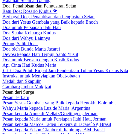
Halaman Selamat Datang
Doa, Penahbisan dan Pengusiran Setan
Ratu Doa: Rosario Kudus
🌹
Berbagai Doa, Penahbisan dan Pengusiran Setan
Doa dari Yesus Gembala yang Baik kepada Enoch
Doa untuk Persiapan Ilahi Hati
Doa Suaka Keluarga Kudus
Doa dari Wahyu Lainnya
Perang Salib Doa
Doa oleh Bunda Maria Jacarei
Devosi kepada Hati Terpuji Santo Yusuf
Doa untuk Bersatu dengan Kasih Kudus
Api Cinta Hati Kudus Maria
†
†
†
Dua Puluh Empat Jam Penderitaan Tuhan Yesus Kristus Kita
Instruksi untuk Menyiapkan Obat-obatan
Medali dan Skapulir
Gambar-gambar Mukjizat
Pesan dari Surga
Pesan Terbaru
Pesan Yesus Gembala yang Baik kepada Henokh, Kolombia
Wahyu Maria kepada Luz de Maria, Argentina
Pesan kepada Anne di Mellatz/Goettingen, Jerman
Pesan kepada Maria untuk Persiapan Ilahi Hati, Jerman
Pesan kepada Marcos Tadeu Teixeira di Jacareí SP, Brasil
Pesan kepada Edson Glauber di Itapiranga AM, Brasil