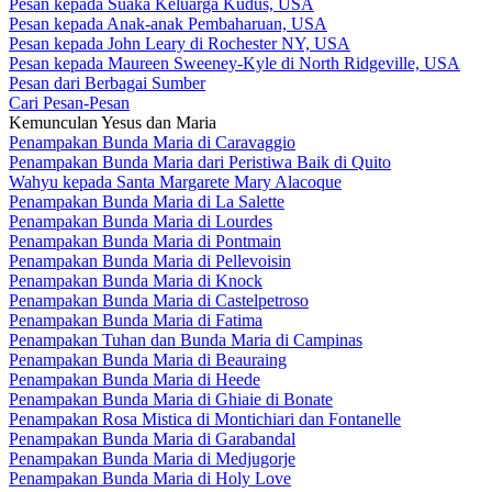
Pesan kepada Suaka Keluarga Kudus, USA
Pesan kepada Anak-anak Pembaharuan, USA
Pesan kepada John Leary di Rochester NY, USA
Pesan kepada Maureen Sweeney-Kyle di North Ridgeville, USA
Pesan dari Berbagai Sumber
Cari Pesan-Pesan
Kemunculan Yesus dan Maria
Penampakan Bunda Maria di Caravaggio
Penampakan Bunda Maria dari Peristiwa Baik di Quito
Wahyu kepada Santa Margarete Mary Alacoque
Penampakan Bunda Maria di La Salette
Penampakan Bunda Maria di Lourdes
Penampakan Bunda Maria di Pontmain
Penampakan Bunda Maria di Pellevoisin
Penampakan Bunda Maria di Knock
Penampakan Bunda Maria di Castelpetroso
Penampakan Bunda Maria di Fatima
Penampakan Tuhan dan Bunda Maria di Campinas
Penampakan Bunda Maria di Beauraing
Penampakan Bunda Maria di Heede
Penampakan Bunda Maria di Ghiaie di Bonate
Penampakan Rosa Mistica di Montichiari dan Fontanelle
Penampakan Bunda Maria di Garabandal
Penampakan Bunda Maria di Medjugorje
Penampakan Bunda Maria di Holy Love