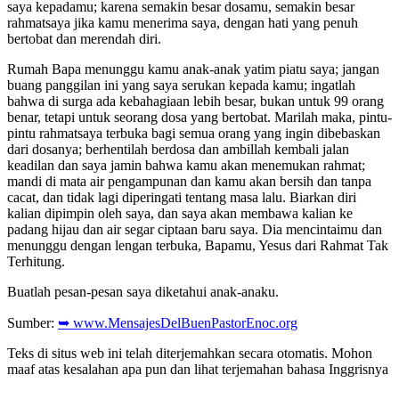
saya kepadamu; karena semakin besar dosamu, semakin besar
rahmatsaya jika kamu menerima saya, dengan hati yang penuh
bertobat dan merendah diri.
Rumah Bapa menunggu kamu anak-anak yatim piatu saya; jangan
buang panggilan ini yang saya serukan kepada kamu; ingatlah
bahwa di surga ada kebahagiaan lebih besar, bukan untuk 99 orang
benar, tetapi untuk seorang dosa yang bertobat. Marilah maka, pintu-
pintu rahmatsaya terbuka bagi semua orang yang ingin dibebaskan
dari dosanya; berhentilah berdosa dan ambillah kembali jalan
keadilan dan saya jamin bahwa kamu akan menemukan rahmat;
mandi di mata air pengampunan dan kamu akan bersih dan tanpa
cacat, dan tidak lagi diperingati tentang masa lalu. Biarkan diri
kalian dipimpin oleh saya, dan saya akan membawa kalian ke
padang hijau dan air segar ciptaan baru saya. Dia mencintaimu dan
menunggu dengan lengan terbuka, Bapamu, Yesus dari Rahmat Tak
Terhitung.
Buatlah pesan-pesan saya diketahui anak-anaku.
Sumber:
➥ www.MensajesDelBuenPastorEnoc.org
Teks di situs web ini telah diterjemahkan secara otomatis. Mohon
maaf atas kesalahan apa pun dan lihat terjemahan bahasa Inggrisnya