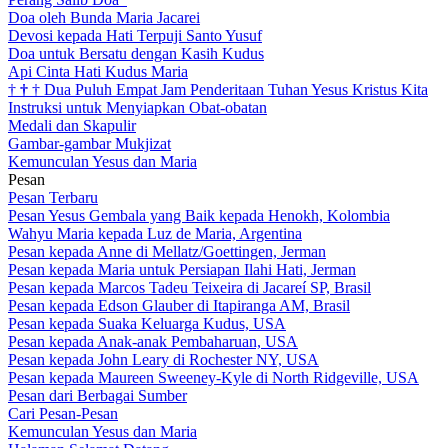
Doa oleh Bunda Maria Jacarei
Devosi kepada Hati Terpuji Santo Yusuf
Doa untuk Bersatu dengan Kasih Kudus
Api Cinta Hati Kudus Maria
†
†
†
Dua Puluh Empat Jam Penderitaan Tuhan Yesus Kristus Kita
Instruksi untuk Menyiapkan Obat-obatan
Medali dan Skapulir
Gambar-gambar Mukjizat
Kemunculan Yesus dan Maria
Pesan
Pesan Terbaru
Pesan Yesus Gembala yang Baik kepada Henokh, Kolombia
Wahyu Maria kepada Luz de Maria, Argentina
Pesan kepada Anne di Mellatz/Goettingen, Jerman
Pesan kepada Maria untuk Persiapan Ilahi Hati, Jerman
Pesan kepada Marcos Tadeu Teixeira di Jacareí SP, Brasil
Pesan kepada Edson Glauber di Itapiranga AM, Brasil
Pesan kepada Suaka Keluarga Kudus, USA
Pesan kepada Anak-anak Pembaharuan, USA
Pesan kepada John Leary di Rochester NY, USA
Pesan kepada Maureen Sweeney-Kyle di North Ridgeville, USA
Pesan dari Berbagai Sumber
Cari Pesan-Pesan
Kemunculan Yesus dan Maria