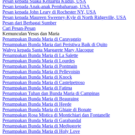
Pesan kepada Suaka Keluarga Kudus, USA
Pesan kepada Anak-anak Pembaharuan, USA
Pesan kepada John Leary di Rochester NY, USA
Pesan kepada Maureen Sweeney-Kyle di North Ridgeville, USA
Pesan dari Berbagai Sumber
Cari Pesan-Pesan
Kemunculan Yesus dan Maria
Penampakan Bunda Maria di Caravaggio
Penampakan Bunda Maria dari Peristiwa Baik di Quito
Wahyu kepada Santa Margarete Mary Alacoque
Penampakan Bunda Maria di La Salette
Penampakan Bunda Maria di Lourdes
Penampakan Bunda Maria di Pontmain
Penampakan Bunda Maria di Pellevoisin
Penampakan Bunda Maria di Knock
Penampakan Bunda Maria di Castelpetroso
Penampakan Bunda Maria di Fatima
Penampakan Tuhan dan Bunda Maria di Campinas
Penampakan Bunda Maria di Beauraing
Penampakan Bunda Maria di Heede
Penampakan Bunda Maria di Ghiaie di Bonate
Penampakan Rosa Mistica di Montichiari dan Fontanelle
Penampakan Bunda Maria di Garabandal
Penampakan Bunda Maria di Medjugorje
Penampakan Bunda Maria di Holy Love