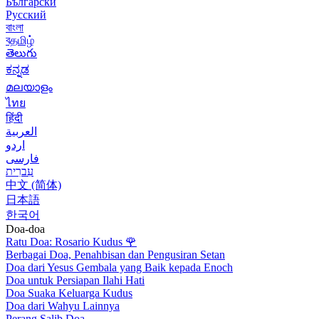
Български
Русский
বাংলা
বதமிழ்
తెలుగు
ಕನ್ನಡ
മലയാളം
ไทย
हिंदी
العربية
اردو
فارسی
עִברִית
中文 (简体)
日本語
한국어
Doa-doa
Ratu Doa: Rosario Kudus
🌹
Berbagai Doa, Penahbisan dan Pengusiran Setan
Doa dari Yesus Gembala yang Baik kepada Enoch
Doa untuk Persiapan Ilahi Hati
Doa Suaka Keluarga Kudus
Doa dari Wahyu Lainnya
Perang Salib Doa