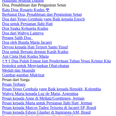
Halaman Selamat Datang
Doa, Penahbisan dan Pengusiran Setan
Ratu Doa: Rosario Kudus
🌹
Berbagai Doa, Penahbisan dan Pengusiran Setan
Doa dari Yesus Gembala yang Baik kepada Enoch
Doa untuk Persiapan Ilahi Hati
Doa Suaka Keluarga Kudus
Doa dari Wahyu Lainnya
Perang Salib Doa
Doa oleh Bunda Maria Jacarei
Devosi kepada Hati Terpuji Santo Yusuf
Doa untuk Bersatu dengan Kasih Kudus
Api Cinta Hati Kudus Maria
†
†
†
Dua Puluh Empat Jam Penderitaan Tuhan Yesus Kristus Kita
Instruksi untuk Menyiapkan Obat-obatan
Medali dan Skapulir
Gambar-gambar Mukjizat
Pesan dari Surga
Pesan Terbaru
Pesan Yesus Gembala yang Baik kepada Henokh, Kolombia
Wahyu Maria kepada Luz de Maria, Argentina
Pesan kepada Anne di Mellatz/Goettingen, Jerman
Pesan kepada Maria untuk Persiapan Ilahi Hati, Jerman
Pesan kepada Marcos Tadeu Teixeira di Jacareí SP, Brasil
Pesan kepada Edson Glauber di Itapiranga AM, Brasil