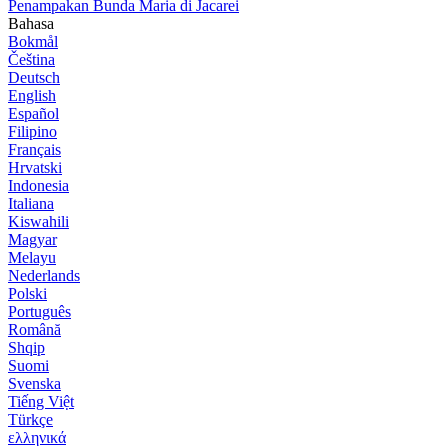
Penampakan Bunda Maria di Jacarei
Bahasa
Bokmål
Čeština
Deutsch
English
Español
Filipino
Français
Hrvatski
Indonesia
Italiana
Kiswahili
Magyar
Melayu
Nederlands
Polski
Português
Română
Shqip
Suomi
Svenska
Tiếng Việt
Türkçe
ελληνικά