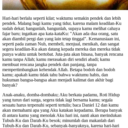
Hari-hari berlalu seperti kilat; waktumu semakin pendek dan lebih
pendek. Malang bagi kamu yang tidur, karena malam keadilan-Ku
sudah dekat; bangunlah, bangunlah, supaya kamu melihat cahaya
fajar baru; ingatkan apa kata-kataKu: "Akan ada dua orang, satu
akan diambil pergi dan yang lain tetap tinggal". Kemanusiaan ini,
seperti pada zaman Nuh, membeli, menjual, menikah, dan sangat
segera keadilan-Ku akan datang kepada mereka dan mereka tidak
punya waktu untuk bertobat. Juta-juta akan binasa, banyak rencana
kamu tanpa Allah; kamu merasakan diri sendiri abadi; kamu
membuat rencana jangka pendek dan panjang, tanpa
mempertimbangkan kehendak Allah. Betapa bodoh dan bodoh
kamu; apakah kamu tidak tahu bahwa waktumu habis, dan
hukuman bangsa-bangsa akan menjadi kalimat dan akhir bagi
banyak?
Anak-anaku, domba-dombaku; Aku berkata padamu, Roti Hidup
yang turun dari surga, segera tidak lagi bersama kamu; segala
sesuatu harus terpenuhi seperti tertulis; baca Daniel 12 dan kamu
akan memahami apa yang Aku katakan kepadamu. Berapa banyak
di antara kamu yang menolak Aku hari ini, nanti akan merindukan
Tubuh-Ku dan Darah-Ku besok; minumlah dan makanlah dari
Tubuh-Ku dan Darah-Ku, sebanyak-banyaknya, karena hari-hari