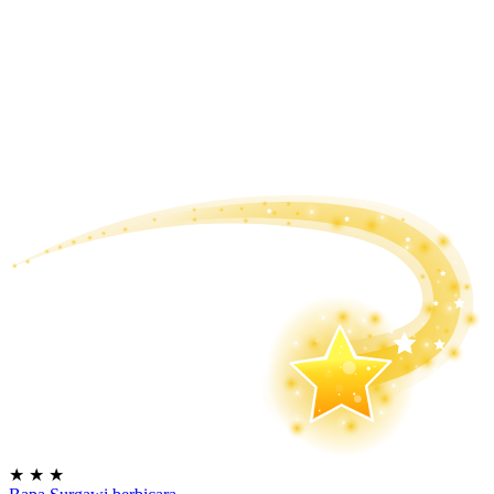
★
★
★