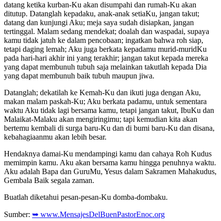
datang ketika kurban-Ku akan disumpahi dan rumah-Ku akan
ditutup. Datanglah kepadaku, anak-anak setiaKu, jangan takut;
datang dan kunjungi Aku; meja saya sudah disiapkan, jangan
tertinggal. Malam sedang mendekat; doalah dan waspadai, supaya
kamu tidak jatuh ke dalam pencobaan; ingatkan bahwa roh siap,
tetapi daging lemah; Aku juga berkata kepadamu murid-muridKu
pada hari-hari akhir ini yang terakhir; jangan takut kepada mereka
yang dapat membunuh tubuh saja melainkan takutlah kepada Dia
yang dapat membunuh baik tubuh maupun jiwa.
Datanglah; dekatilah ke Kemah-Ku dan ikuti juga dengan Aku,
makan malam paskah-Ku; Aku berkata padamu, untuk sementara
waktu Aku tidak lagi bersama kamu, tetapi jangan takut, IbuKu dan
Malaikat-Malaku akan mengiringimu; tapi kemudian kita akan
bertemu kembali di surga baru-Ku dan di bumi baru-Ku dan disana,
kebahagiaanmu akan lebih besar.
Hendaknya damai-Ku mendampingi kamu dan cahaya Roh Kudus
memimpin kamu. Aku akan bersama kamu hingga penuhnya waktu.
Aku adalah Bapa dan GuruMu, Yesus dalam Sakramen Mahakudus,
Gembala Baik segala zaman.
Buatlah diketahui pesan-pesan-Ku domba-dombaku.
Sumber:
➥ www.MensajesDelBuenPastorEnoc.org