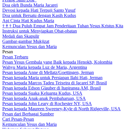
Doa oleh Bunda Maria Jacarei
Devosi kepada Hati Terpuji Santo Yusuf
Doa untuk Bersatu dengan Kasih Kudus
Api Cinta Hati Kudus Maria
†
†
†
Dua Puluh Empat Jam Penderitaan Tuhan Yesus Kristus Kita
Instruksi untuk Menyiapkan Obat-obatan
Medali dan Skapulir
Gambar-gambar Mukjizat
Kemunculan Yesus dan Maria
Pesan
Pesan Terbaru
Pesan Yesus Gembala yang Baik kepada Henokh, Kolombia
Wahyu Maria kepada Luz de Maria, Argentina
Pesan kepada Anne di Mellatz/Goettingen, Jerman
Pesan kepada Maria untuk Persiapan Ilahi Hati, Jerman
Pesan kepada Marcos Tadeu Teixeira di Jacareí SP, Brasil
Pesan kepada Edson Glauber di Itapiranga AM, Brasil
Pesan kepada Suaka Keluarga Kudus, USA
Pesan kepada Anak-anak Pembaharuan, USA
Pesan kepada John Leary di Rochester NY, USA
Pesan kepada Maureen Sweeney-Kyle di North Ridgeville, USA
Pesan dari Berbagai Sumber
Cari Pesan-Pesan
Kemunculan Yesus dan Maria