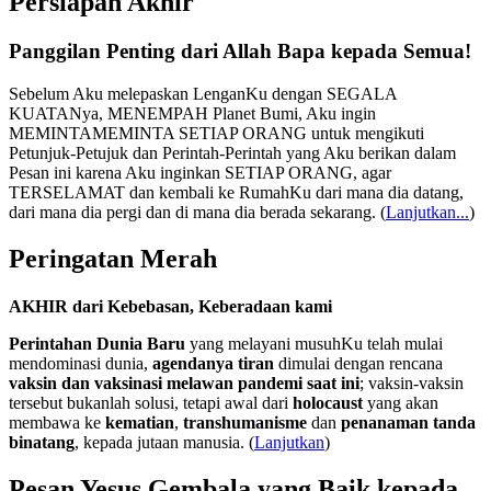
Persiapan Akhir
Panggilan Penting dari Allah Bapa kepada Semua!
Sebelum Aku melepaskan LenganKu dengan SEGALA
KUATANya, MENEMPAH Planet Bumi, Aku ingin
MEMINTAMEMINTA SETIAP ORANG untuk mengikuti
Petunjuk-Petujuk dan Perintah-Perintah yang Aku berikan dalam
Pesan ini karena Aku inginkan SETIAP ORANG, agar
TERSELAMAT dan kembali ke RumahKu dari mana dia datang,
dari mana dia pergi dan di mana dia berada sekarang.
(
Lanjutkan...
)
Peringatan Merah
AKHIR dari Kebebasan, Keberadaan kami
Perintahan Dunia Baru
yang melayani musuhKu telah mulai
mendominasi dunia,
agendanya tiran
dimulai dengan rencana
vaksin dan vaksinasi melawan pandemi saat ini
; vaksin-vaksin
tersebut bukanlah solusi, tetapi awal dari
holocaust
yang akan
membawa ke
kematian
,
transhumanisme
dan
penanaman tanda
binatang
, kepada jutaan manusia. (
Lanjutkan
)
Pesan Yesus Gembala yang Baik kepada