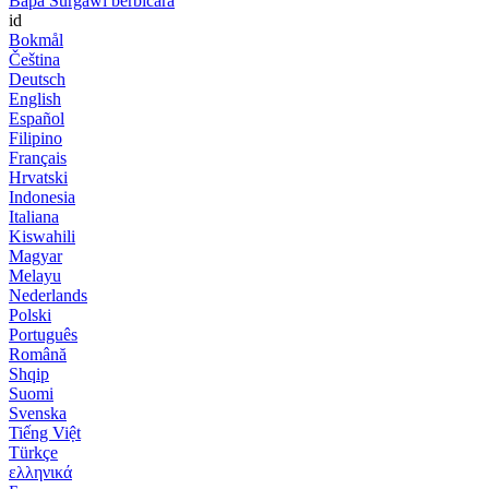
Bapa Surgawi berbicara
id
Bokmål
Čeština
Deutsch
English
Español
Filipino
Français
Hrvatski
Indonesia
Italiana
Kiswahili
Magyar
Melayu
Nederlands
Polski
Português
Română
Shqip
Suomi
Svenska
Tiếng Việt
Türkçe
ελληνικά