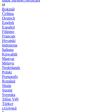
Bapa Surgawi berbicara
id
Bokmål
Čeština
Deutsch
English
Español
Filipino
Français
Hrvatski
Indonesia
Italiana
Kiswahili
Magyar
Melayu
Nederlands
Polski
Português
Română
Shqip
Suomi
Svenska
Tiếng Việt
Türkçe
ελληνικά