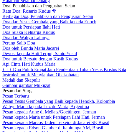
Halaman Selamat Datang
Doa, Penahbisan dan Pengusiran Setan
Ratu Doa: Rosario Kudus
🌹
Berbagai Doa, Penahbisan dan Pengusiran Setan
Doa dari Yesus Gembala yang Baik kepada Enoch
Doa untuk Persiapan Ilahi Hati
Doa Suaka Keluarga Kudus
Doa dari Wahyu Lainnya
Perang Salib Doa
Doa oleh Bunda Maria Jacarei
Devosi kepada Hati Terpuji Santo Yusuf
Doa untuk Bersatu dengan Kasih Kudus
Api Cinta Hati Kudus Maria
†
†
†
Dua Puluh Empat Jam Penderitaan Tuhan Yesus Kristus Kita
Instruksi untuk Menyiapkan Obat-obatan
Medali dan Skapulir
Gambar-gambar Mukjizat
Pesan dari Surga
Pesan Terbaru
Pesan Yesus Gembala yang Baik kepada Henokh, Kolombia
Wahyu Maria kepada Luz de Maria, Argentina
Pesan kepada Anne di Mellatz/Goettingen, Jerman
Pesan kepada Maria untuk Persiapan Ilahi Hati, Jerman
Pesan kepada Marcos Tadeu Teixeira di Jacareí SP, Brasil
Pesan kepada Edson Glauber di Itapiranga AM, Brasil