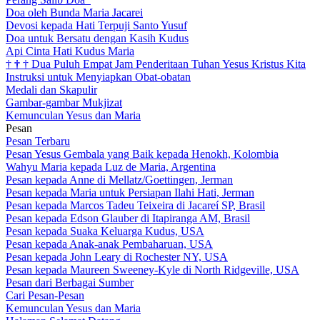
Doa oleh Bunda Maria Jacarei
Devosi kepada Hati Terpuji Santo Yusuf
Doa untuk Bersatu dengan Kasih Kudus
Api Cinta Hati Kudus Maria
†
†
†
Dua Puluh Empat Jam Penderitaan Tuhan Yesus Kristus Kita
Instruksi untuk Menyiapkan Obat-obatan
Medali dan Skapulir
Gambar-gambar Mukjizat
Kemunculan Yesus dan Maria
Pesan
Pesan Terbaru
Pesan Yesus Gembala yang Baik kepada Henokh, Kolombia
Wahyu Maria kepada Luz de Maria, Argentina
Pesan kepada Anne di Mellatz/Goettingen, Jerman
Pesan kepada Maria untuk Persiapan Ilahi Hati, Jerman
Pesan kepada Marcos Tadeu Teixeira di Jacareí SP, Brasil
Pesan kepada Edson Glauber di Itapiranga AM, Brasil
Pesan kepada Suaka Keluarga Kudus, USA
Pesan kepada Anak-anak Pembaharuan, USA
Pesan kepada John Leary di Rochester NY, USA
Pesan kepada Maureen Sweeney-Kyle di North Ridgeville, USA
Pesan dari Berbagai Sumber
Cari Pesan-Pesan
Kemunculan Yesus dan Maria