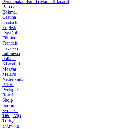
Penampakan Bunda Maria di Jacarei
Bahasa
Bokmål
Čeština
Deutsch
English
Español
Filipino
Français
Hrvatski
Indonesia
Italiana
Kiswahili
Magyar
Melayu
Nederlands
Polski
Português
Română
Shqip
Suomi
Svenska
Tiếng Việt
Türkçe
ελληνικά