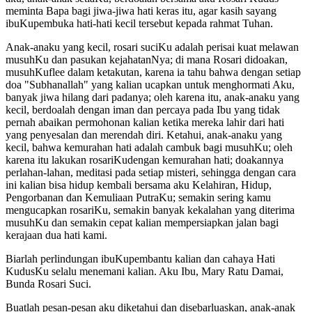
meminta Bapa bagi jiwa-jiwa hati keras itu, agar kasih sayang
ibuKupembuka hati-hati kecil tersebut kepada rahmat Tuhan.
Anak-anaku yang kecil, rosari suciKu adalah perisai kuat melawan
musuhKu dan pasukan kejahatanNya; di mana Rosari didoakan,
musuhKuflee dalam ketakutan, karena ia tahu bahwa dengan setiap
doa "Subhanallah" yang kalian ucapkan untuk menghormati Aku,
banyak jiwa hilang dari padanya; oleh karena itu, anak-anaku yang
kecil, berdoalah dengan iman dan percaya pada Ibu yang tidak
pernah abaikan permohonan kalian ketika mereka lahir dari hati
yang penyesalan dan merendah diri. Ketahui, anak-anaku yang
kecil, bahwa kemurahan hati adalah cambuk bagi musuhKu; oleh
karena itu lakukan rosariKudengan kemurahan hati; doakannya
perlahan-lahan, meditasi pada setiap misteri, sehingga dengan cara
ini kalian bisa hidup kembali bersama aku Kelahiran, Hidup,
Pengorbanan dan Kemuliaan PutraKu; semakin sering kamu
mengucapkan rosariKu, semakin banyak kekalahan yang diterima
musuhKu dan semakin cepat kalian mempersiapkan jalan bagi
kerajaan dua hati kami.
Biarlah perlindungan ibuKupembantu kalian dan cahaya Hati
KudusKu selalu menemani kalian. Aku Ibu, Mary Ratu Damai,
Bunda Rosari Suci.
Buatlah pesan-pesan aku diketahui dan disebarluaskan, anak-anak