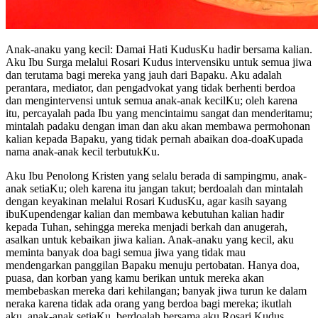
Anak-anaku yang kecil: Damai Hati KudusKu hadir bersama kalian.
Aku Ibu Surga melalui Rosari Kudus intervensiku untuk semua jiwa
dan terutama bagi mereka yang jauh dari Bapaku. Aku adalah
perantara, mediator, dan pengadvokat yang tidak berhenti berdoa
dan mengintervensi untuk semua anak-anak kecilKu; oleh karena
itu, percayalah pada Ibu yang mencintaimu sangat dan menderitamu;
mintalah padaku dengan iman dan aku akan membawa permohonan
kalian kepada Bapaku, yang tidak pernah abaikan doa-doaKupada
nama anak-anak kecil terbutukKu.
Aku Ibu Penolong Kristen yang selalu berada di sampingmu, anak-
anak setiaKu; oleh karena itu jangan takut; berdoalah dan mintalah
dengan keyakinan melalui Rosari KudusKu, agar kasih sayang
ibuKupendengar kalian dan membawa kebutuhan kalian hadir
kepada Tuhan, sehingga mereka menjadi berkah dan anugerah,
asalkan untuk kebaikan jiwa kalian. Anak-anaku yang kecil, aku
meminta banyak doa bagi semua jiwa yang tidak mau
mendengarkan panggilan Bapaku menuju pertobatan. Hanya doa,
puasa, dan korban yang kamu berikan untuk mereka akan
membebaskan mereka dari kehilangan; banyak jiwa turun ke dalam
neraka karena tidak ada orang yang berdoa bagi mereka; ikutlah
aku, anak-anak setiaKu, berdoalah bersama aku Rosari Kudus