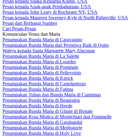
Pesan kepada Suaka Keluarga Kudus, USA
Pesan kepada Anak-anak Pembaharuan, USA
Pesan kepada John Leary di Rochester NY, USA
Pesan kepada Maureen Sweeney-Kyle di North Ridgeville, USA
Pesan dari Berbagai Sumber
Cari Pesan-Pesan
Kemunculan Yesus dan Maria
Penampakan Bunda Maria di Caravaggio
Penampakan Bunda Maria dari Peristiwa Baik di Quito
Wahyu kepada Santa Margarete Mary Alacoque
Penampakan Bunda Maria di La Salette
Penampakan Bunda Maria di Lourdes
Penampakan Bunda Maria di Pontmain
Penampakan Bunda Maria di Pellevoisin
Penampakan Bunda Maria di Knock
Penampakan Bunda Maria di Castelpetroso
Penampakan Bunda Maria di Fatima
Penampakan Tuhan dan Bunda Maria di Campinas
Penampakan Bunda Maria di Beauraing
Penampakan Bunda Maria di Heede
Penampakan Bunda Maria di Ghiaie di Bonate
Penampakan Rosa Mistica di Montichiari dan Fontanelle
Penampakan Bunda Maria di Garabandal
Penampakan Bunda Maria di Medjugorje
Penampakan Bunda Maria di Holy Love