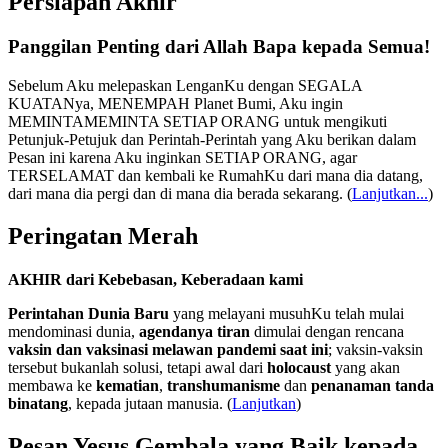
Persiapan Akhir
Panggilan Penting dari Allah Bapa kepada Semua!
Sebelum Aku melepaskan LenganKu dengan SEGALA
KUATANya, MENEMPAH Planet Bumi, Aku ingin
MEMINTAMEMINTA SETIAP ORANG untuk mengikuti
Petunjuk-Petujuk dan Perintah-Perintah yang Aku berikan dalam
Pesan ini karena Aku inginkan SETIAP ORANG, agar
TERSELAMAT dan kembali ke RumahKu dari mana dia datang,
dari mana dia pergi dan di mana dia berada sekarang.
(
Lanjutkan...
)
Peringatan Merah
AKHIR dari Kebebasan, Keberadaan kami
Perintahan Dunia Baru
yang melayani musuhKu telah mulai
mendominasi dunia,
agendanya tiran
dimulai dengan rencana
vaksin dan vaksinasi melawan pandemi saat ini
; vaksin-vaksin
tersebut bukanlah solusi, tetapi awal dari
holocaust
yang akan
membawa ke
kematian
,
transhumanisme
dan
penanaman tanda
binatang
, kepada jutaan manusia. (
Lanjutkan
)
Pesan Yesus Gembala yang Baik kepada