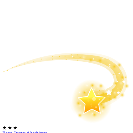
★
★
★