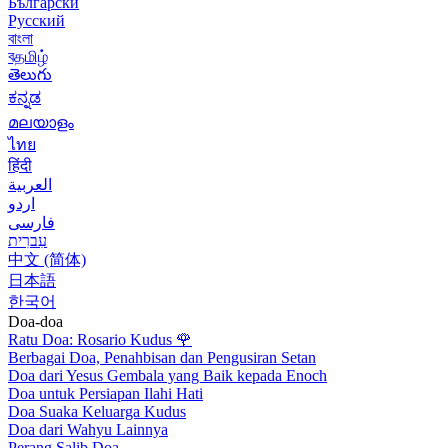
Български
Русский
বাংলা
বதமிழ்
తెలుగు
ಕನ್ನಡ
മലയാളം
ไทย
हिंदी
العربية
اردو
فارسی
עִברִית
中文 (简体)
日本語
한국어
Doa-doa
Ratu Doa: Rosario Kudus
🌹
Berbagai Doa, Penahbisan dan Pengusiran Setan
Doa dari Yesus Gembala yang Baik kepada Enoch
Doa untuk Persiapan Ilahi Hati
Doa Suaka Keluarga Kudus
Doa dari Wahyu Lainnya
Perang Salib Doa