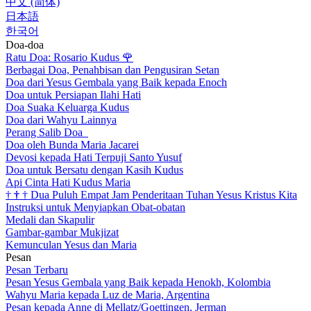
中文 (简体)
日本語
한국어
Doa-doa
Ratu Doa: Rosario Kudus
🌹
Berbagai Doa, Penahbisan dan Pengusiran Setan
Doa dari Yesus Gembala yang Baik kepada Enoch
Doa untuk Persiapan Ilahi Hati
Doa Suaka Keluarga Kudus
Doa dari Wahyu Lainnya
Perang Salib Doa
Doa oleh Bunda Maria Jacarei
Devosi kepada Hati Terpuji Santo Yusuf
Doa untuk Bersatu dengan Kasih Kudus
Api Cinta Hati Kudus Maria
†
†
†
Dua Puluh Empat Jam Penderitaan Tuhan Yesus Kristus Kita
Instruksi untuk Menyiapkan Obat-obatan
Medali dan Skapulir
Gambar-gambar Mukjizat
Kemunculan Yesus dan Maria
Pesan
Pesan Terbaru
Pesan Yesus Gembala yang Baik kepada Henokh, Kolombia
Wahyu Maria kepada Luz de Maria, Argentina
Pesan kepada Anne di Mellatz/Goettingen, Jerman