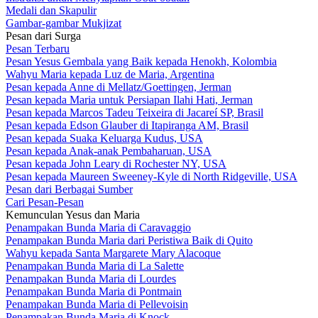
Medali dan Skapulir
Gambar-gambar Mukjizat
Pesan dari Surga
Pesan Terbaru
Pesan Yesus Gembala yang Baik kepada Henokh, Kolombia
Wahyu Maria kepada Luz de Maria, Argentina
Pesan kepada Anne di Mellatz/Goettingen, Jerman
Pesan kepada Maria untuk Persiapan Ilahi Hati, Jerman
Pesan kepada Marcos Tadeu Teixeira di Jacareí SP, Brasil
Pesan kepada Edson Glauber di Itapiranga AM, Brasil
Pesan kepada Suaka Keluarga Kudus, USA
Pesan kepada Anak-anak Pembaharuan, USA
Pesan kepada John Leary di Rochester NY, USA
Pesan kepada Maureen Sweeney-Kyle di North Ridgeville, USA
Pesan dari Berbagai Sumber
Cari Pesan-Pesan
Kemunculan Yesus dan Maria
Penampakan Bunda Maria di Caravaggio
Penampakan Bunda Maria dari Peristiwa Baik di Quito
Wahyu kepada Santa Margarete Mary Alacoque
Penampakan Bunda Maria di La Salette
Penampakan Bunda Maria di Lourdes
Penampakan Bunda Maria di Pontmain
Penampakan Bunda Maria di Pellevoisin
Penampakan Bunda Maria di Knock