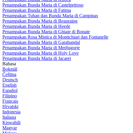
Penampakan Bunda Maria di Castelpetroso
Penampakan Bunda Maria di Fatima
Penampakan Tuhan dan Bunda Maria di Campinas
Penampakan Bunda Maria di Beauraing
Penampakan Bunda Maria di Heede
Penampakan Bunda Maria di Ghiaie di Bonate
Penampakan Rosa Mistica di Montichiari dan Fontanelle
Penampakan Bunda Maria di Garabandal
Penampakan Bunda Maria di Medjugorje
Penampakan Bunda Maria di Holy Love
Penampakan Bunda Maria di Jacarei
Bahasa
Bokmål
Čeština
Deutsch
English
Español
Filipino
Français
Hrvatski
Indonesia
Italiana
Kiswahili
Magyar