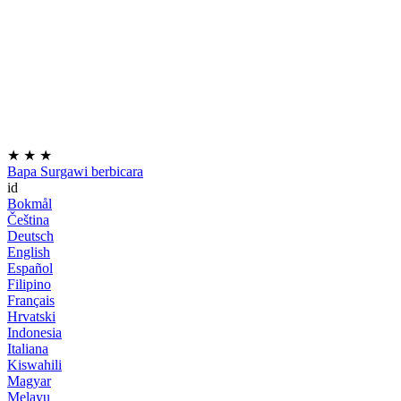
★
★
★
Bapa Surgawi berbicara
id
Bokmål
Čeština
Deutsch
English
Español
Filipino
Français
Hrvatski
Indonesia
Italiana
Kiswahili
Magyar
Melayu