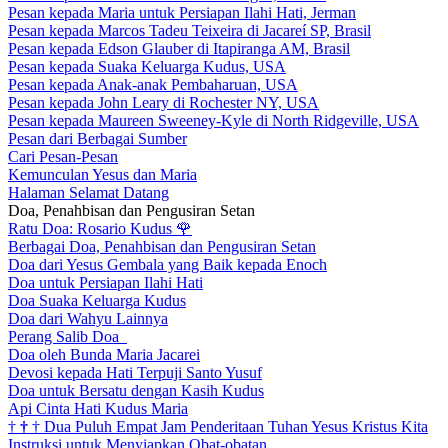
Pesan kepada Maria untuk Persiapan Ilahi Hati, Jerman
Pesan kepada Marcos Tadeu Teixeira di Jacareí SP, Brasil
Pesan kepada Edson Glauber di Itapiranga AM, Brasil
Pesan kepada Suaka Keluarga Kudus, USA
Pesan kepada Anak-anak Pembaharuan, USA
Pesan kepada John Leary di Rochester NY, USA
Pesan kepada Maureen Sweeney-Kyle di North Ridgeville, USA
Pesan dari Berbagai Sumber
Cari Pesan-Pesan
Kemunculan Yesus dan Maria
Halaman Selamat Datang
Doa, Penahbisan dan Pengusiran Setan
Ratu Doa: Rosario Kudus
🌹
Berbagai Doa, Penahbisan dan Pengusiran Setan
Doa dari Yesus Gembala yang Baik kepada Enoch
Doa untuk Persiapan Ilahi Hati
Doa Suaka Keluarga Kudus
Doa dari Wahyu Lainnya
Perang Salib Doa
Doa oleh Bunda Maria Jacarei
Devosi kepada Hati Terpuji Santo Yusuf
Doa untuk Bersatu dengan Kasih Kudus
Api Cinta Hati Kudus Maria
†
†
†
Dua Puluh Empat Jam Penderitaan Tuhan Yesus Kristus Kita
Instruksi untuk Menyiapkan Obat-obatan