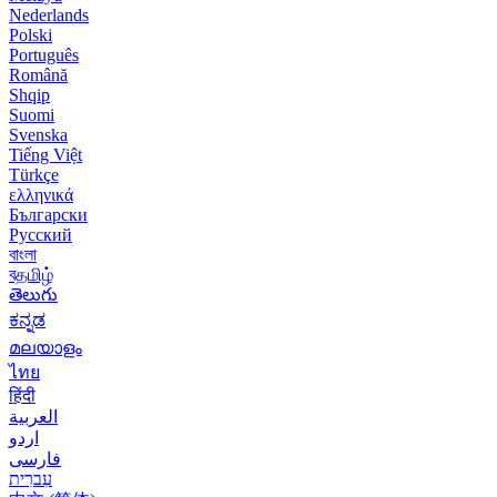
Nederlands
Polski
Português
Română
Shqip
Suomi
Svenska
Tiếng Việt
Türkçe
ελληνικά
Български
Русский
বাংলা
বதமிழ்
తెలుగు
ಕನ್ನಡ
മലയാളം
ไทย
हिंदी
العربية
اردو
فارسی
עִברִית