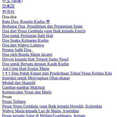
中文 (简体)
日本語
한국어
Doa-doa
Ratu Doa: Rosario Kudus
🌹
Berbagai Doa, Penahbisan dan Pengusiran Setan
Doa dari Yesus Gembala yang Baik kepada Enoch
Doa untuk Persiapan Ilahi Hati
Doa Suaka Keluarga Kudus
Doa dari Wahyu Lainnya
Perang Salib Doa
Doa oleh Bunda Maria Jacarei
Devosi kepada Hati Terpuji Santo Yusuf
Doa untuk Bersatu dengan Kasih Kudus
Api Cinta Hati Kudus Maria
†
†
†
Dua Puluh Empat Jam Penderitaan Tuhan Yesus Kristus Kita
Instruksi untuk Menyiapkan Obat-obatan
Medali dan Skapulir
Gambar-gambar Mukjizat
Kemunculan Yesus dan Maria
Pesan
Pesan Terbaru
Pesan Yesus Gembala yang Baik kepada Henokh, Kolombia
Wahyu Maria kepada Luz de Maria, Argentina
Pesan kepada Anne di Mellatz/Goettingen, Jerman