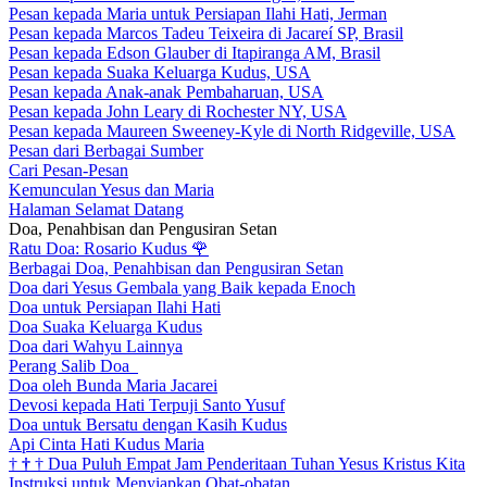
Pesan kepada Maria untuk Persiapan Ilahi Hati, Jerman
Pesan kepada Marcos Tadeu Teixeira di Jacareí SP, Brasil
Pesan kepada Edson Glauber di Itapiranga AM, Brasil
Pesan kepada Suaka Keluarga Kudus, USA
Pesan kepada Anak-anak Pembaharuan, USA
Pesan kepada John Leary di Rochester NY, USA
Pesan kepada Maureen Sweeney-Kyle di North Ridgeville, USA
Pesan dari Berbagai Sumber
Cari Pesan-Pesan
Kemunculan Yesus dan Maria
Halaman Selamat Datang
Doa, Penahbisan dan Pengusiran Setan
Ratu Doa: Rosario Kudus
🌹
Berbagai Doa, Penahbisan dan Pengusiran Setan
Doa dari Yesus Gembala yang Baik kepada Enoch
Doa untuk Persiapan Ilahi Hati
Doa Suaka Keluarga Kudus
Doa dari Wahyu Lainnya
Perang Salib Doa
Doa oleh Bunda Maria Jacarei
Devosi kepada Hati Terpuji Santo Yusuf
Doa untuk Bersatu dengan Kasih Kudus
Api Cinta Hati Kudus Maria
†
†
†
Dua Puluh Empat Jam Penderitaan Tuhan Yesus Kristus Kita
Instruksi untuk Menyiapkan Obat-obatan