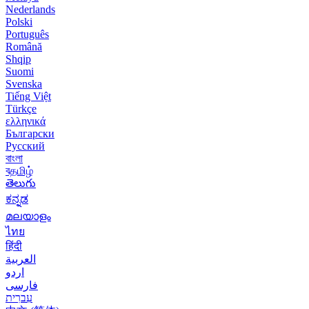
Nederlands
Polski
Português
Română
Shqip
Suomi
Svenska
Tiếng Việt
Türkçe
ελληνικά
Български
Русский
বাংলা
বதமிழ்
తెలుగు
ಕನ್ನಡ
മലയാളം
ไทย
हिंदी
العربية
اردو
فارسی
עִברִית