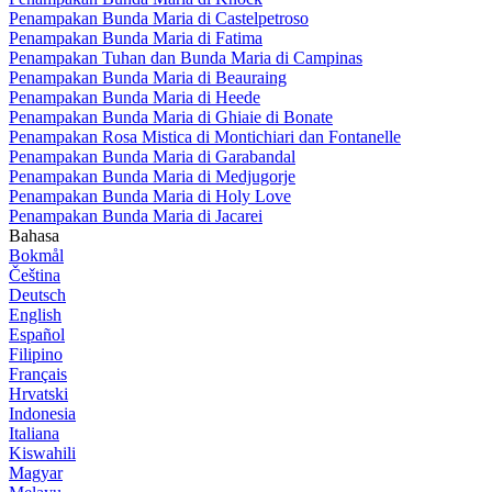
Penampakan Bunda Maria di Castelpetroso
Penampakan Bunda Maria di Fatima
Penampakan Tuhan dan Bunda Maria di Campinas
Penampakan Bunda Maria di Beauraing
Penampakan Bunda Maria di Heede
Penampakan Bunda Maria di Ghiaie di Bonate
Penampakan Rosa Mistica di Montichiari dan Fontanelle
Penampakan Bunda Maria di Garabandal
Penampakan Bunda Maria di Medjugorje
Penampakan Bunda Maria di Holy Love
Penampakan Bunda Maria di Jacarei
Bahasa
Bokmål
Čeština
Deutsch
English
Español
Filipino
Français
Hrvatski
Indonesia
Italiana
Kiswahili
Magyar