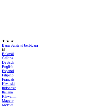
★
★
★
Bapa Surgawi berbicara
id
Bokmål
Čeština
Deutsch
English
Español
Filipino
Français
Hrvatski
Indonesia
Italiana
Kiswahili
Magyar
Melayu