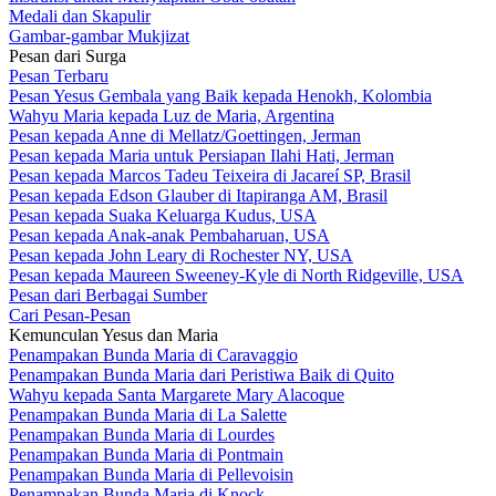
Medali dan Skapulir
Gambar-gambar Mukjizat
Pesan dari Surga
Pesan Terbaru
Pesan Yesus Gembala yang Baik kepada Henokh, Kolombia
Wahyu Maria kepada Luz de Maria, Argentina
Pesan kepada Anne di Mellatz/Goettingen, Jerman
Pesan kepada Maria untuk Persiapan Ilahi Hati, Jerman
Pesan kepada Marcos Tadeu Teixeira di Jacareí SP, Brasil
Pesan kepada Edson Glauber di Itapiranga AM, Brasil
Pesan kepada Suaka Keluarga Kudus, USA
Pesan kepada Anak-anak Pembaharuan, USA
Pesan kepada John Leary di Rochester NY, USA
Pesan kepada Maureen Sweeney-Kyle di North Ridgeville, USA
Pesan dari Berbagai Sumber
Cari Pesan-Pesan
Kemunculan Yesus dan Maria
Penampakan Bunda Maria di Caravaggio
Penampakan Bunda Maria dari Peristiwa Baik di Quito
Wahyu kepada Santa Margarete Mary Alacoque
Penampakan Bunda Maria di La Salette
Penampakan Bunda Maria di Lourdes
Penampakan Bunda Maria di Pontmain
Penampakan Bunda Maria di Pellevoisin
Penampakan Bunda Maria di Knock