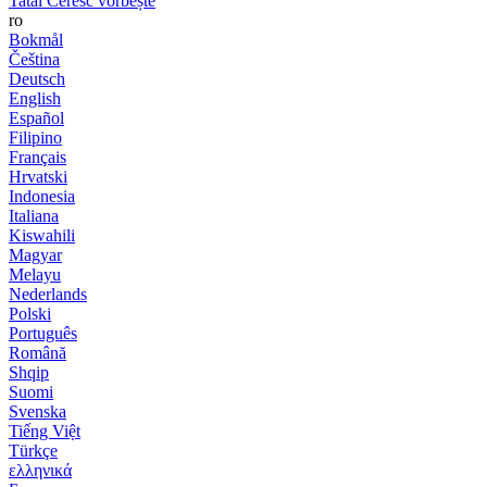
Tatăl Ceresc vorbește
ro
Bokmål
Čeština
Deutsch
English
Español
Filipino
Français
Hrvatski
Indonesia
Italiana
Kiswahili
Magyar
Melayu
Nederlands
Polski
Português
Română
Shqip
Suomi
Svenska
Tiếng Việt
Türkçe
ελληνικά