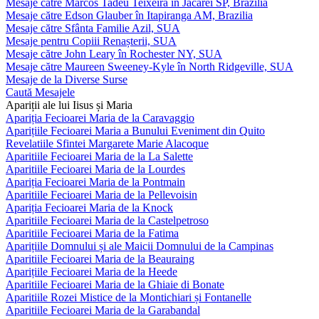
Mesaje către Marcos Tadeu Teixeira în Jacareí SP, Brazilia
Mesaje către Edson Glauber în Itapiranga AM, Brazilia
Mesaje către Sfânta Familie Azil, SUA
Mesaje pentru Copiii Renașterii, SUA
Mesaje către John Leary în Rochester NY, SUA
Mesaje către Maureen Sweeney-Kyle în North Ridgeville, SUA
Mesaje de la Diverse Surse
Caută Mesajele
Apariții ale lui Iisus și Maria
Apariția Fecioarei Maria de la Caravaggio
Aparițiile Fecioarei Maria a Bunului Eveniment din Quito
Revelatiile Sfintei Margarete Marie Alacoque
Aparitiile Fecioarei Maria de la La Salette
Aparitiile Fecioarei Maria de la Lourdes
Apariția Fecioarei Maria de la Pontmain
Aparitiile Fecioarei Maria de la Pellevoisin
Apariția Fecioarei Maria de la Knock
Aparitiile Fecioarei Maria de la Castelpetroso
Aparitiile Fecioarei Maria de la Fatima
Aparițiile Domnului și ale Maicii Domnului de la Campinas
Aparitiile Fecioarei Maria de la Beauraing
Aparițiile Fecioarei Maria de la Heede
Aparitiile Fecioarei Maria de la Ghiaie di Bonate
Aparitiile Rozei Mistice de la Montichiari și Fontanelle
Aparitiile Fecioarei Maria de la Garabandal