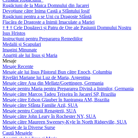
Rugăciuni de la Maica Domnului din Jacarei
Devoțiune către Inima Castă a Sfântului Iosif
Rugăciuni pentru a se Uni cu Dragoste Sfântă
Flacăra de Dragoste a Inimii Imaculate a Mariei
†
†
†
Cele Douăzeci și Patru de Ore ale Pasiunii Domnului Nostru
Isus Hristos
Instrucțiuni pentru Prepararea Remediilor
Medalii și Scapulari
Imagini Minunate
Apariții ale lui Iisus și Maria
Mesaje
Mesaje Recente
Mesaje ale lui Iisus Păstorul Bun către Enoch, Columbia
Rivelări Mariane lui Luz de Maria, Argentina
Mesaje către Ana din Mellatz/Goettingen, Germania
Mesaje pentru Maria pentru Prepararea Divină a Inimilor, Germania
Mesaje către Marcos Tadeu Teixeira în Jacareí SP, Brazilia
Mesaje către Edson Glauber în Itapiranga AM, Brazilia
Mesaje către Sfânta Familie Azil, SUA
Mesaje pentru Copiii Renașterii, SUA
Mesaje către John Leary în Rochester NY, SUA
Mesaje către Maureen Sweeney-Kyle în North Ridgeville, SUA
Mesaje de la Diverse Surse
Caută Mesajele