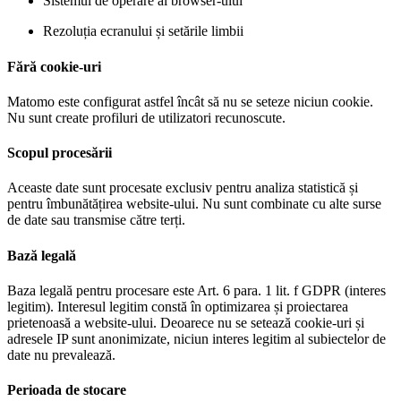
Sistemul de operare al browser-ului
Rezoluția ecranului și setările limbii
Fără cookie-uri
Matomo este configurat astfel încât să nu se seteze niciun cookie.
Nu sunt create profiluri de utilizatori recunoscute.
Scopul procesării
Aceaste date sunt procesate exclusiv pentru analiza statistică și
pentru îmbunătățirea website-ului. Nu sunt combinate cu alte surse
de date sau transmise către terți.
Bază legală
Baza legală pentru procesare este Art. 6 para. 1 lit. f GDPR (interes
legitim). Interesul legitim constă în optimizarea și proiectarea
prietenoasă a website-ului. Deoarece nu se setează cookie-uri și
adresele IP sunt anonimizate, niciun interes legitim al subiectelor de
date nu prevalează.
Perioada de stocare