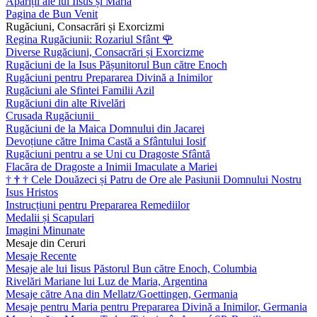
Apariții ale lui Iisus și Maria
Pagina de Bun Venit
Rugăciuni, Consacrări și Exorcizmi
Regina Rugăciunii: Rozariul Sfânt
🌹
Diverse Rugăciuni, Consacrări și Exorcizme
Rugăciuni de la Isus Pășunitorul Bun către Enoch
Rugăciuni pentru Prepararea Divină a Inimilor
Rugăciuni ale Sfintei Familii Azil
Rugăciuni din alte Rivelări
Crusada Rugăciunii
Rugăciuni de la Maica Domnului din Jacarei
Devoțiune către Inima Castă a Sfântului Iosif
Rugăciuni pentru a se Uni cu Dragoste Sfântă
Flacăra de Dragoste a Inimii Imaculate a Mariei
†
†
†
Cele Douăzeci și Patru de Ore ale Pasiunii Domnului Nostru
Isus Hristos
Instrucțiuni pentru Prepararea Remediilor
Medalii și Scapulari
Imagini Minunate
Mesaje din Ceruri
Mesaje Recente
Mesaje ale lui Iisus Păstorul Bun către Enoch, Columbia
Rivelări Mariane lui Luz de Maria, Argentina
Mesaje către Ana din Mellatz/Goettingen, Germania
Mesaje pentru Maria pentru Prepararea Divină a Inimilor, Germania