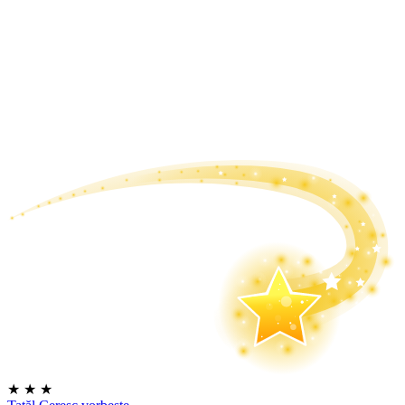
★
★
★