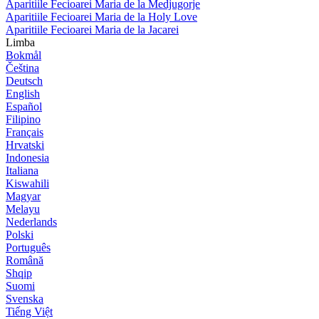
Aparitiile Fecioarei Maria de la Medjugorje
Aparitiile Fecioarei Maria de la Holy Love
Aparitiile Fecioarei Maria de la Jacarei
Limba
Bokmål
Čeština
Deutsch
English
Español
Filipino
Français
Hrvatski
Indonesia
Italiana
Kiswahili
Magyar
Melayu
Nederlands
Polski
Português
Română
Shqip
Suomi
Svenska
Tiếng Việt