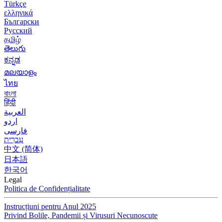
Türkçe
ελληνικά
Български
Русский
தமிழ்
తెలుగు
ಕನ್ನಡ
മലയാളം
ไทย
বাংলা
हिंदी
العربية
اردو
فارسی
עִברִית
中文 (简体)
日本語
한국어
Legal
Politica de Confidențialitate
Instrucțiuni pentru Anul 2025
Privind Bolile, Pandemii și Virusuri Necunoscute