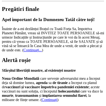
Pregătiri finale
Apel important de la Dumnezeu Tatăl către toți!
Înainte de a-mi dezlănțui Brațul cu Toată Forța Sa, împotriva
Planetei Pământ, vreau să INVITEZ TOATE PERSOANELE să-mi
urmeze Indicațiile și Instrucțiunile pe care le voi da în acest Mesaj,
pentru că vreau ca TOATE PERSOANELE, să fie SALVATE și să
vină să se Întoarcă în Casa Mea de unde a venit, de unde a plecat și
de unde este.
(
Continuați...
)
Alertă roșie
Sfârșitul libertății noastre, al existenței noastre
Noua Ordine Mondială
care servește adversarului meu a început
deja să domine lumea,
agenda
sa
de tiranie
a început cu planul
de
vaccinuri și vaccinare împotriva pandemiei existente
; aceste
vaccinuri nu sunt soluția, ci începutul
holocaustului
care va duce la
moarte
,
transumanism
și
implantarea semnului fiarei
, la
milioane de ființe umane. (
Continuați
)