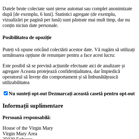
Datele brute colectate sunt șterse automat sau complet anonimizate
după [de exemplu, 6 luni]. Statistici agregate (de exemplu,
vizualizări pe pagină per lună) sunt păstrate mai mult timp, dar nu
conțin niciun date personale.
Posibilitatea de opoziție
Puteți vă opune oricând colectării acestor date. Vă rugăm să utilizați
următoarea opțiune de renunțare pentru a face acest lucru:
Este posibil să se prevină acțiunile efectuate aici de analizare și
agregare Aceasta protejează confidențialitatea, dar împiedică
operatorul să învețe din comportament și să îmbunătățească
utilizabilitatea
Nu sunteți opt-out Dezmarcați această casetă pentru opt-out
Informații suplimentare
Persoană responsabilă
:
House of the Virgin Mary
Virgin Mary Area