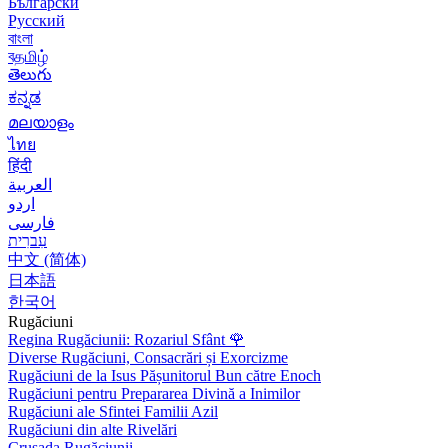
Български
Русский
বাংলা
বதமிழ்
తెలుగు
ಕನ್ನಡ
മലയാളം
ไทย
हिंदी
العربية
اردو
فارسی
עִברִית
中文 (简体)
日本語
한국어
Rugăciuni
Regina Rugăciunii: Rozariul Sfânt
🌹
Diverse Rugăciuni, Consacrări și Exorcizme
Rugăciuni de la Isus Pășunitorul Bun către Enoch
Rugăciuni pentru Prepararea Divină a Inimilor
Rugăciuni ale Sfintei Familii Azil
Rugăciuni din alte Rivelări
Crusada Rugăciunii