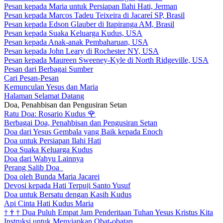
Pesan kepada Maria untuk Persiapan Ilahi Hati, Jerman
Pesan kepada Marcos Tadeu Teixeira di Jacareí SP, Brasil
Pesan kepada Edson Glauber di Itapiranga AM, Brasil
Pesan kepada Suaka Keluarga Kudus, USA
Pesan kepada Anak-anak Pembaharuan, USA
Pesan kepada John Leary di Rochester NY, USA
Pesan kepada Maureen Sweeney-Kyle di North Ridgeville, USA
Pesan dari Berbagai Sumber
Cari Pesan-Pesan
Kemunculan Yesus dan Maria
Halaman Selamat Datang
Doa, Penahbisan dan Pengusiran Setan
Ratu Doa: Rosario Kudus
🌹
Berbagai Doa, Penahbisan dan Pengusiran Setan
Doa dari Yesus Gembala yang Baik kepada Enoch
Doa untuk Persiapan Ilahi Hati
Doa Suaka Keluarga Kudus
Doa dari Wahyu Lainnya
Perang Salib Doa
Doa oleh Bunda Maria Jacarei
Devosi kepada Hati Terpuji Santo Yusuf
Doa untuk Bersatu dengan Kasih Kudus
Api Cinta Hati Kudus Maria
†
†
†
Dua Puluh Empat Jam Penderitaan Tuhan Yesus Kristus Kita
Instruksi untuk Menyiapkan Obat-obatan