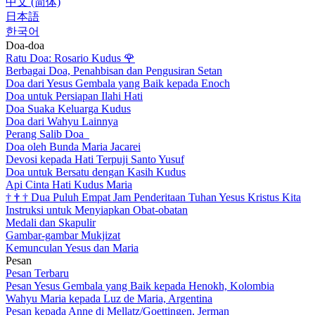
中文 (简体)
日本語
한국어
Doa-doa
Ratu Doa: Rosario Kudus
🌹
Berbagai Doa, Penahbisan dan Pengusiran Setan
Doa dari Yesus Gembala yang Baik kepada Enoch
Doa untuk Persiapan Ilahi Hati
Doa Suaka Keluarga Kudus
Doa dari Wahyu Lainnya
Perang Salib Doa
Doa oleh Bunda Maria Jacarei
Devosi kepada Hati Terpuji Santo Yusuf
Doa untuk Bersatu dengan Kasih Kudus
Api Cinta Hati Kudus Maria
†
†
†
Dua Puluh Empat Jam Penderitaan Tuhan Yesus Kristus Kita
Instruksi untuk Menyiapkan Obat-obatan
Medali dan Skapulir
Gambar-gambar Mukjizat
Kemunculan Yesus dan Maria
Pesan
Pesan Terbaru
Pesan Yesus Gembala yang Baik kepada Henokh, Kolombia
Wahyu Maria kepada Luz de Maria, Argentina
Pesan kepada Anne di Mellatz/Goettingen, Jerman