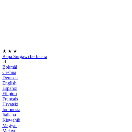
★
★
★
Bapa Surgawi berbicara
id
Bokmål
Čeština
Deutsch
English
Español
Filipino
Français
Hrvatski
Indonesia
Italiana
Kiswahili
Magyar
Melayu