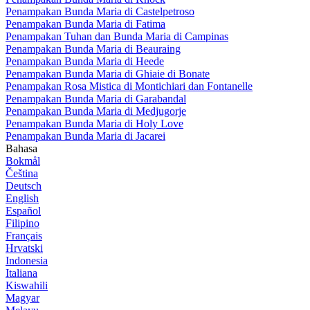
Penampakan Bunda Maria di Castelpetroso
Penampakan Bunda Maria di Fatima
Penampakan Tuhan dan Bunda Maria di Campinas
Penampakan Bunda Maria di Beauraing
Penampakan Bunda Maria di Heede
Penampakan Bunda Maria di Ghiaie di Bonate
Penampakan Rosa Mistica di Montichiari dan Fontanelle
Penampakan Bunda Maria di Garabandal
Penampakan Bunda Maria di Medjugorje
Penampakan Bunda Maria di Holy Love
Penampakan Bunda Maria di Jacarei
Bahasa
Bokmål
Čeština
Deutsch
English
Español
Filipino
Français
Hrvatski
Indonesia
Italiana
Kiswahili
Magyar