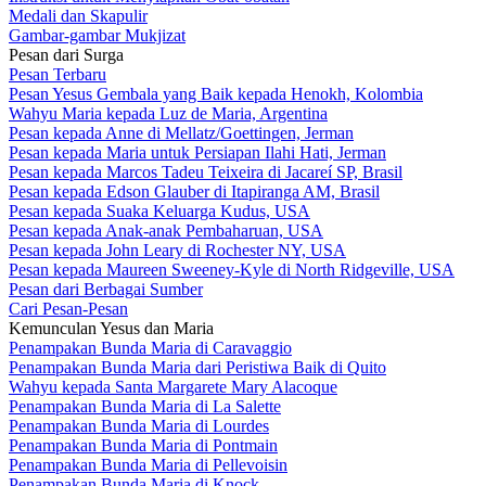
Medali dan Skapulir
Gambar-gambar Mukjizat
Pesan dari Surga
Pesan Terbaru
Pesan Yesus Gembala yang Baik kepada Henokh, Kolombia
Wahyu Maria kepada Luz de Maria, Argentina
Pesan kepada Anne di Mellatz/Goettingen, Jerman
Pesan kepada Maria untuk Persiapan Ilahi Hati, Jerman
Pesan kepada Marcos Tadeu Teixeira di Jacareí SP, Brasil
Pesan kepada Edson Glauber di Itapiranga AM, Brasil
Pesan kepada Suaka Keluarga Kudus, USA
Pesan kepada Anak-anak Pembaharuan, USA
Pesan kepada John Leary di Rochester NY, USA
Pesan kepada Maureen Sweeney-Kyle di North Ridgeville, USA
Pesan dari Berbagai Sumber
Cari Pesan-Pesan
Kemunculan Yesus dan Maria
Penampakan Bunda Maria di Caravaggio
Penampakan Bunda Maria dari Peristiwa Baik di Quito
Wahyu kepada Santa Margarete Mary Alacoque
Penampakan Bunda Maria di La Salette
Penampakan Bunda Maria di Lourdes
Penampakan Bunda Maria di Pontmain
Penampakan Bunda Maria di Pellevoisin
Penampakan Bunda Maria di Knock