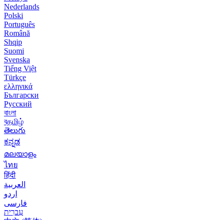
Nederlands
Polski
Português
Română
Shqip
Suomi
Svenska
Tiếng Việt
Türkçe
ελληνικά
Български
Русский
বাংলা
বதமிழ்
తెలుగు
ಕನ್ನಡ
മലയാളം
ไทย
हिंदी
العربية
اردو
فارسی
עִברִית