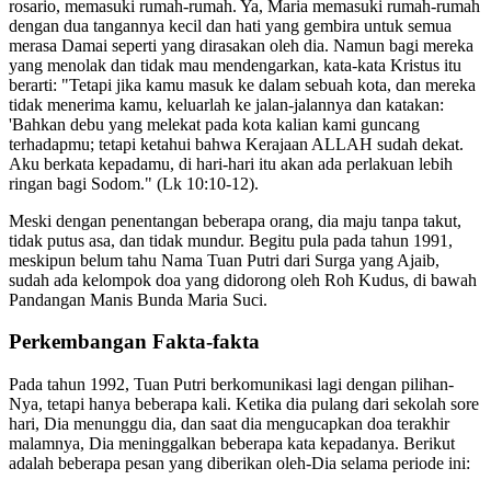
rosario, memasuki rumah-rumah. Ya, Maria memasuki rumah-rumah
dengan dua tangannya kecil dan hati yang gembira untuk semua
merasa Damai seperti yang dirasakan oleh dia. Namun bagi mereka
yang menolak dan tidak mau mendengarkan, kata-kata Kristus itu
berarti: "Tetapi jika kamu masuk ke dalam sebuah kota, dan mereka
tidak menerima kamu, keluarlah ke jalan-jalannya dan katakan:
'Bahkan debu yang melekat pada kota kalian kami guncang
terhadapmu; tetapi ketahui bahwa Kerajaan ALLAH sudah dekat.
Aku berkata kepadamu, di hari-hari itu akan ada perlakuan lebih
ringan bagi Sodom." (Lk 10:10-12).
Meski dengan penentangan beberapa orang, dia maju tanpa takut,
tidak putus asa, dan tidak mundur. Begitu pula pada tahun 1991,
meskipun belum tahu Nama Tuan Putri dari Surga yang Ajaib,
sudah ada kelompok doa yang didorong oleh Roh Kudus, di bawah
Pandangan Manis Bunda Maria Suci.
Perkembangan Fakta-fakta
Pada tahun 1992, Tuan Putri berkomunikasi lagi dengan pilihan-
Nya, tetapi hanya beberapa kali. Ketika dia pulang dari sekolah sore
hari, Dia menunggu dia, dan saat dia mengucapkan doa terakhir
malamnya, Dia meninggalkan beberapa kata kepadanya. Berikut
adalah beberapa pesan yang diberikan oleh-Dia selama periode ini: