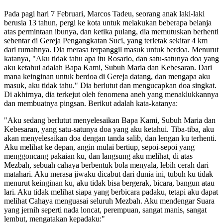
Pada pagi hari 7 Februari, Marcos Tadeu, seorang anak laki-laki
berusia 13 tahun, pergi ke kota untuk melakukan beberapa belanja
atas permintaan ibunya, dan ketika pulang, dia memutuskan berhenti
sebentar di Gereja Pengangkatan Suci, yang terletak sekitar 4 km
dari rumahnya. Dia merasa terpanggil masuk untuk berdoa. Menurut
katanya, "Aku tidak tahu apa itu Rosario, dan satu-satunya doa yang
aku ketahui adalah Bapa Kami, Subuh Maria dan Kebesaran. Dari
mana keinginan untuk berdoa di Gereja datang, dan mengapa aku
masuk, aku tidak tahu." Dia berlutut dan mengucapkan doa singkat.
Di akhirnya, dia terkejut oleh fenomena aneh yang menaklukkannya
dan membuatnya pingsan. Berikut adalah kata-katanya:
"Aku sedang berlutut menyelesaikan Bapa Kami, Subuh Maria dan
Kebesaran, yang satu-satunya doa yang aku ketahui. Tiba-tiba, aku
akan menyelesaikan doa dengan tanda salib, dan lengan ku terhenti.
Aku melihat ke depan, angin mulai bertiup, sepoi-sepoi yang
menggoncang pakaian ku, dan langsung aku melihat, di atas
Mezbah, sebuah cahaya berbentuk bola menyala, lebih cerah dari
matahari. Aku merasa jiwaku dicabut dari dunia ini, tubuh ku tidak
menurut keinginan ku, aku tidak bisa bergerak, bicara, bangun atau
lari. Aku tidak melihat siapa yang berbicara padaku, tetapi aku dapat
melihat Cahaya menguasai seluruh Mezbah. Aku mendengar Suara
yang jernih seperti nada loncat, perempuan, sangat manis, sangat
lembut, mengatakan kepadaku:"