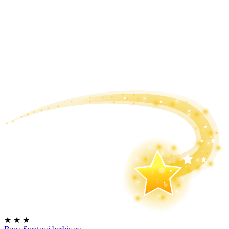
★
★
★