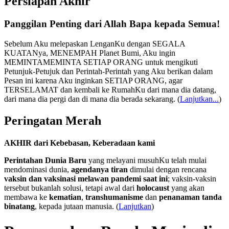
Persiapan Akhir
Panggilan Penting dari Allah Bapa kepada Semua!
Sebelum Aku melepaskan LenganKu dengan SEGALA
KUATANya, MENEMPAH Planet Bumi, Aku ingin
MEMINTAMEMINTA SETIAP ORANG untuk mengikuti
Petunjuk-Petujuk dan Perintah-Perintah yang Aku berikan dalam
Pesan ini karena Aku inginkan SETIAP ORANG, agar
TERSELAMAT dan kembali ke RumahKu dari mana dia datang,
dari mana dia pergi dan di mana dia berada sekarang.
(
Lanjutkan...
)
Peringatan Merah
AKHIR dari Kebebasan, Keberadaan kami
Perintahan Dunia Baru
yang melayani musuhKu telah mulai
mendominasi dunia,
agendanya tiran
dimulai dengan rencana
vaksin dan vaksinasi melawan pandemi saat ini
; vaksin-vaksin
tersebut bukanlah solusi, tetapi awal dari
holocaust
yang akan
membawa ke
kematian
,
transhumanisme
dan
penanaman tanda
binatang
, kepada jutaan manusia. (
Lanjutkan
)