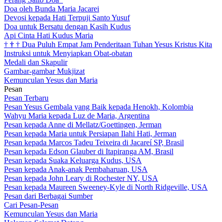
Doa oleh Bunda Maria Jacarei
Devosi kepada Hati Terpuji Santo Yusuf
Doa untuk Bersatu dengan Kasih Kudus
Api Cinta Hati Kudus Maria
†
†
†
Dua Puluh Empat Jam Penderitaan Tuhan Yesus Kristus Kita
Instruksi untuk Menyiapkan Obat-obatan
Medali dan Skapulir
Gambar-gambar Mukjizat
Kemunculan Yesus dan Maria
Pesan
Pesan Terbaru
Pesan Yesus Gembala yang Baik kepada Henokh, Kolombia
Wahyu Maria kepada Luz de Maria, Argentina
Pesan kepada Anne di Mellatz/Goettingen, Jerman
Pesan kepada Maria untuk Persiapan Ilahi Hati, Jerman
Pesan kepada Marcos Tadeu Teixeira di Jacareí SP, Brasil
Pesan kepada Edson Glauber di Itapiranga AM, Brasil
Pesan kepada Suaka Keluarga Kudus, USA
Pesan kepada Anak-anak Pembaharuan, USA
Pesan kepada John Leary di Rochester NY, USA
Pesan kepada Maureen Sweeney-Kyle di North Ridgeville, USA
Pesan dari Berbagai Sumber
Cari Pesan-Pesan
Kemunculan Yesus dan Maria