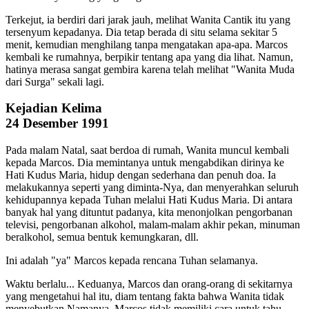
Terkejut, ia berdiri dari jarak jauh, melihat Wanita Cantik itu yang
tersenyum kepadanya. Dia tetap berada di situ selama sekitar 5
menit, kemudian menghilang tanpa mengatakan apa-apa. Marcos
kembali ke rumahnya, berpikir tentang apa yang dia lihat. Namun,
hatinya merasa sangat gembira karena telah melihat "Wanita Muda
dari Surga" sekali lagi.
Kejadian Kelima
24 Desember 1991
Pada malam Natal, saat berdoa di rumah, Wanita muncul kembali
kepada Marcos. Dia memintanya untuk mengabdikan dirinya ke
Hati Kudus Maria, hidup dengan sederhana dan penuh doa. Ia
melakukannya seperti yang diminta-Nya, dan menyerahkan seluruh
kehidupannya kepada Tuhan melalui Hati Kudus Maria. Di antara
banyak hal yang dituntut padanya, kita menonjolkan pengorbanan
televisi, pengorbanan alkohol, malam-malam akhir pekan, minuman
beralkohol, semua bentuk kemungkaran, dll.
Ini adalah "ya" Marcos kepada rencana Tuhan selamanya.
Waktu berlalu... Keduanya, Marcos dan orang-orang di sekitarnya
yang mengetahui hal itu, diam tentang fakta bahwa Wanita tidak
menyebutkan Namanya. Marcos tidak memiliki cara untuk tahu