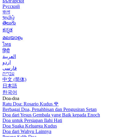
Български
Русский
বাংলা
বதமிழ்
తెలుగు
ಕನ್ನಡ
മലയാളം
ไทย
हिंदी
العربية
اردو
فارسی
עִברִית
中文 (简体)
日本語
한국어
Doa-doa
Ratu Doa: Rosario Kudus
🌹
Berbagai Doa, Penahbisan dan Pengusiran Setan
Doa dari Yesus Gembala yang Baik kepada Enoch
Doa untuk Persiapan Ilahi Hati
Doa Suaka Keluarga Kudus
Doa dari Wahyu Lainnya
Perang Salib Doa