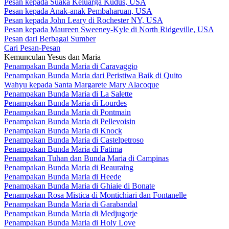
Pesan kepada Suaka Keluarga Kudus, USA
Pesan kepada Anak-anak Pembaharuan, USA
Pesan kepada John Leary di Rochester NY, USA
Pesan kepada Maureen Sweeney-Kyle di North Ridgeville, USA
Pesan dari Berbagai Sumber
Cari Pesan-Pesan
Kemunculan Yesus dan Maria
Penampakan Bunda Maria di Caravaggio
Penampakan Bunda Maria dari Peristiwa Baik di Quito
Wahyu kepada Santa Margarete Mary Alacoque
Penampakan Bunda Maria di La Salette
Penampakan Bunda Maria di Lourdes
Penampakan Bunda Maria di Pontmain
Penampakan Bunda Maria di Pellevoisin
Penampakan Bunda Maria di Knock
Penampakan Bunda Maria di Castelpetroso
Penampakan Bunda Maria di Fatima
Penampakan Tuhan dan Bunda Maria di Campinas
Penampakan Bunda Maria di Beauraing
Penampakan Bunda Maria di Heede
Penampakan Bunda Maria di Ghiaie di Bonate
Penampakan Rosa Mistica di Montichiari dan Fontanelle
Penampakan Bunda Maria di Garabandal
Penampakan Bunda Maria di Medjugorje
Penampakan Bunda Maria di Holy Love