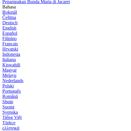
Penampakan Bunda Maria di Jacarei
Bahasa
Bokmål
Čeština
Deutsch
English
Español
Filipino
Français
Hrvatski
Indonesia
Italiana
Kiswahili
Magyar
Melayu
Nederlands
Polski
Português
Română
Shqip
Suomi
Svenska
Tiếng Việt
Türkçe
ελληνικά