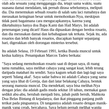
olah ada sesuatu yang mengganggu dia, tetapi sama waktu, suatu
suasana damai mendalam, tak pernah dirasa sebelumnya, meliputi
dia. Dia menemukan sebuah rosario di salah satu laci rumahnya dan
merasakan keinginan besar untuk memohonkan-Nya, meskipun
tidak pasti bagaimana cara mengucapkannya, karena yang
diketahuinya hanya doa Bapa Kami dan Hail Marys. Ini adalah
penenangan yang dicari! Haus dia dipuaskan dengan berdoa rosario,
dan dia merasakan damai dan kebahagiaan tak terkata. Sejak itu, ada
rosarios dan lebih banyak rosarios, diucapkan hampir sepanjang
hari, digerakkan oleh dorongan misterius tersebut.
Itu adalah Selasa, 19 Februari 1991, ketika Bunda muncul untuk
kedua kalinya. Penampakan Marcos Tadeu berkata:
"Saya sedang memohonkan rosario saat di depan saya, di ruang
tamu rumahku, saya melihat cahaya yang sangat kuat, lebih terang
daripada matahari itu sendiri. Saya kagum sekali dan lagi-lagi saya
seperti 'hilang akal'. Saya sadar bahwa ini adalah Cahaya yang sama
yang saya lihat di Gereja, dan dari latar belakang Cahaya, bentuk
seorang manusia muncul. Dia mendekati; saya bisa melihat-Nya
dengan jelas: dia adalah gadis muda sekitar 18 tahun, memakai gaun
sedikit abu-abu, berubah menjadi biru, jubah putih bersih, Mahkota
Dua Belas Bintang di kepalanya, dan ikat pinggang panjang putih
terikat pada pingsannya. Di tangannya adalah rosario dengan manik-
manik yang cerah, bercahaya. Saya belum pernah melihat wanita