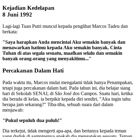
Kejadian Kedelapan
8 Juni 1992
Lagi-lagi Tuan Putri muncul kepada penglihat Marcos Tadeu dan
berkata:
"Saya harapkan Anda mencintai Aku semakin banyak dan
menawarkan hatimu kepada Aku semakin banyak. Cinta
Tuhan di atas segala sesuatu, maafkan selalu dan semakin
banyak orang-orang yang menyakitimu..."
Percakanan Dalam Hati
Pada waktu itu, Marcos mulai mengalami tidak hanya Penampakan,
tetapi juga percakanan dalam hati. Pada tahun ini, dia belajar siang
hari di Sekolah SENAI, di São José dos Campos. Suatu hari, ketika
dia berada di kelas, ia berpikir kepada diri sendiri, "Aku ingin tahu
berapa jam sekarang?" Tiba-tiba, sebuah suara dari dalam
menjawab:
"Pukul sepuluh dua puluh!"
Dia terkejut, tidak mengerti apa-apa, dan bertanya kepada teman
yang duduk di sampingnya apakah dia mengatakan sesuatu. Teman