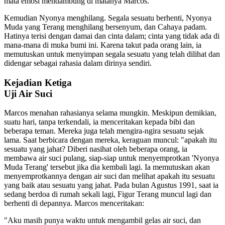
mata emosi mendambung di matanya Marcos.
Kemudian Nyonya menghilang. Segala sesuatu berhenti, Nyonya
Muda yang Terang menghilang bersenyum, dan Cahaya padam.
Hatinya terisi dengan damai dan cinta dalam; cinta yang tidak ada di
mana-mana di muka bumi ini. Karena takut pada orang lain, ia
memutuskan untuk menyimpan segala sesuatu yang telah dilihat dan
didengar sebagai rahasia dalam dirinya sendiri.
Kejadian Ketiga
Uji Air Suci
Marcos menahan rahasianya selama mungkin. Meskipun demikian,
suatu hari, tanpa terkendali, ia menceritakan kepada bibi dan
beberapa teman. Mereka juga telah mengira-ngira sesuatu sejak
lama. Saat berbicara dengan mereka, keraguan muncul: "apakah itu
sesuatu yang jahat? Diberi nasihat oleh beberapa orang, ia
membawa air suci pulang, siap-siap untuk menyemprotkan 'Nyonya
Muda Terang' tersebut jika dia kembali lagi. Ia memutuskan akan
menyemprotkannya dengan air suci dan melihat apakah itu sesuatu
yang baik atau sesuatu yang jahat. Pada bulan Agustus 1991, saat ia
sedang berdoa di rumah sekali lagi, Figur Terang muncul lagi dan
berhenti di depannya. Marcos menceritakan:
"Aku masih punya waktu untuk mengambil gelas air suci, dan