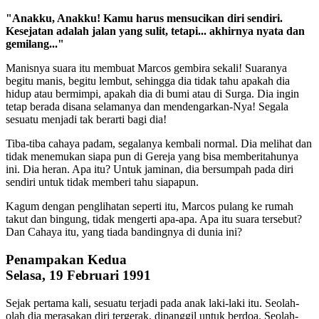
"Anakku, Anakku! Kamu harus mensucikan diri sendiri.
Kesejatan adalah jalan yang sulit, tetapi... akhirnya nyata dan
gemilang..."
Manisnya suara itu membuat Marcos gembira sekali! Suaranya
begitu manis, begitu lembut, sehingga dia tidak tahu apakah dia
hidup atau bermimpi, apakah dia di bumi atau di Surga. Dia ingin
tetap berada disana selamanya dan mendengarkan-Nya! Segala
sesuatu menjadi tak berarti bagi dia!
Tiba-tiba cahaya padam, segalanya kembali normal. Dia melihat dan
tidak menemukan siapa pun di Gereja yang bisa memberitahunya
ini. Dia heran. Apa itu? Untuk jaminan, dia bersumpah pada diri
sendiri untuk tidak memberi tahu siapapun.
Kagum dengan penglihatan seperti itu, Marcos pulang ke rumah
takut dan bingung, tidak mengerti apa-apa. Apa itu suara tersebut?
Dan Cahaya itu, yang tiada bandingnya di dunia ini?
Penampakan Kedua
Selasa, 19 Februari 1991
Sejak pertama kali, sesuatu terjadi pada anak laki-laki itu. Seolah-
olah dia merasakan diri tergerak, dipanggil untuk berdoa. Seolah-