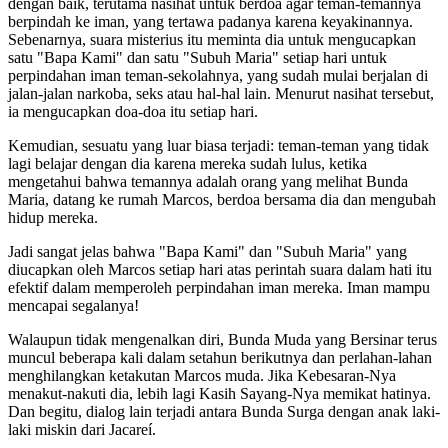
dengan baik, terutama nasihat untuk berdoa agar teman-temannya
berpindah ke iman, yang tertawa padanya karena keyakinannya.
Sebenarnya, suara misterius itu meminta dia untuk mengucapkan
satu "Bapa Kami" dan satu "Subuh Maria" setiap hari untuk
perpindahan iman teman-sekolahnya, yang sudah mulai berjalan di
jalan-jalan narkoba, seks atau hal-hal lain. Menurut nasihat tersebut,
ia mengucapkan doa-doa itu setiap hari.
Kemudian, sesuatu yang luar biasa terjadi: teman-teman yang tidak
lagi belajar dengan dia karena mereka sudah lulus, ketika
mengetahui bahwa temannya adalah orang yang melihat Bunda
Maria, datang ke rumah Marcos, berdoa bersama dia dan mengubah
hidup mereka.
Jadi sangat jelas bahwa "Bapa Kami" dan "Subuh Maria" yang
diucapkan oleh Marcos setiap hari atas perintah suara dalam hati itu
efektif dalam memperoleh perpindahan iman mereka. Iman mampu
mencapai segalanya!
Walaupun tidak mengenalkan diri, Bunda Muda yang Bersinar terus
muncul beberapa kali dalam setahun berikutnya dan perlahan-lahan
menghilangkan ketakutan Marcos muda. Jika Kebesaran-Nya
menakut-nakuti dia, lebih lagi Kasih Sayang-Nya memikat hatinya.
Dan begitu, dialog lain terjadi antara Bunda Surga dengan anak laki-
laki miskin dari Jacareí.