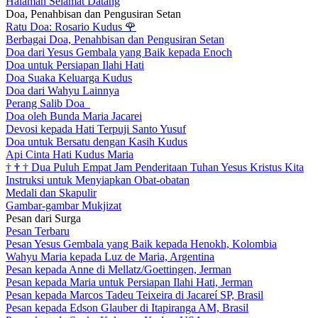
Halaman Selamat Datang
Doa, Penahbisan dan Pengusiran Setan
Ratu Doa: Rosario Kudus
🌹
Berbagai Doa, Penahbisan dan Pengusiran Setan
Doa dari Yesus Gembala yang Baik kepada Enoch
Doa untuk Persiapan Ilahi Hati
Doa Suaka Keluarga Kudus
Doa dari Wahyu Lainnya
Perang Salib Doa
Doa oleh Bunda Maria Jacarei
Devosi kepada Hati Terpuji Santo Yusuf
Doa untuk Bersatu dengan Kasih Kudus
Api Cinta Hati Kudus Maria
†
†
†
Dua Puluh Empat Jam Penderitaan Tuhan Yesus Kristus Kita
Instruksi untuk Menyiapkan Obat-obatan
Medali dan Skapulir
Gambar-gambar Mukjizat
Pesan dari Surga
Pesan Terbaru
Pesan Yesus Gembala yang Baik kepada Henokh, Kolombia
Wahyu Maria kepada Luz de Maria, Argentina
Pesan kepada Anne di Mellatz/Goettingen, Jerman
Pesan kepada Maria untuk Persiapan Ilahi Hati, Jerman
Pesan kepada Marcos Tadeu Teixeira di Jacareí SP, Brasil
Pesan kepada Edson Glauber di Itapiranga AM, Brasil