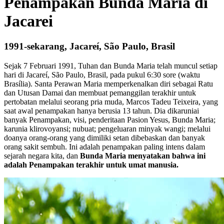
Penampakan Bunda Maria di
Jacarei
1991-sekarang, Jacareí, São Paulo, Brasil
Sejak 7 Februari 1991, Tuhan dan Bunda Maria telah muncul setiap
hari di Jacareí, São Paulo, Brasil, pada pukul 6:30 sore (waktu
Brasília). Santa Perawan Maria memperkenalkan diri sebagai Ratu
dan Utusan Damai dan membuat pemanggilan terakhir untuk
pertobatan melalui seorang pria muda, Marcos Tadeu Teixeira, yang
saat awal penampakan hanya berusia 13 tahun. Dia dikaruniai
banyak Penampakan, visi, penderitaan Pasion Yesus, Bunda Maria;
karunia klirovoyansi; nubuat; pengeluaran minyak wangi; melalui
doanya orang-orang yang dimiliki setan dibebaskan dan banyak
orang sakit sembuh. Ini adalah penampakan paling intens dalam
sejarah negara kita, dan
Bunda Maria menyatakan bahwa ini
adalah Penampakan terakhir untuk umat manusia.