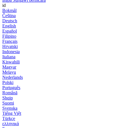
Bapa Surgawi berbicara
id
Bokmål
Čeština
Deutsch
English
Español
Filipino
Français
Hrvatski
Indonesia
Italiana
Kiswahili
Magyar
Melayu
Nederlands
Polski
Português
Română
Shqip
Suomi
Svenska
Tiếng Việt
Türkçe
ελληνικά