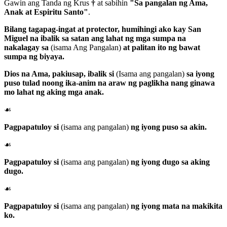
Gawin ang Tanda ng Krus
†
at sabihin
"Sa pangalan ng Ama,
Anak at Espiritu Santo"
.
Bilang tagapag-ingat at protector, humihingi ako kay
San
Miguel
na ibalik sa satan ang lahat ng mga sumpa na
nakalagay sa
(isama Ang Pangalan)
at palitan ito ng bawat
sumpa ng biyaya.
Dios na Ama
, pakiusap, ibalik si
(Isama ang pangalan)
sa iyong
puso tulad noong ika-anim na araw ng paglikha nang ginawa
mo lahat ng aking mga anak.
☙
Pagpapatuloy si
(isama ang pangalan)
ng iyong puso sa akin.
☙
Pagpapatuloy si
(isama ang pangalan)
ng iyong dugo sa aking
dugo.
☙
Pagpapatuloy si
(isama ang pangalan)
ng iyong mata na makikita
ko.