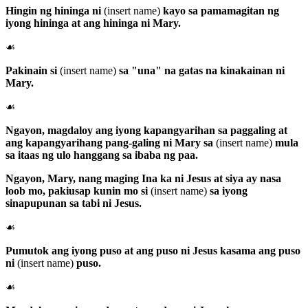
Hingin ng hininga ni
(insert name)
kayo sa pamamagitan ng
iyong hininga at ang hininga ni Mary.
☙
Pakinain si
(insert name)
sa "una" na gatas na kinakainan ni
Mary.
☙
Ngayon, magdaloy ang iyong kapangyarihan sa paggaling at
ang kapangyarihang pang-galing ni Mary sa
(insert name)
mula
sa itaas ng ulo hanggang sa ibaba ng paa.
Ngayon,
Mary
, nang maging Ina ka ni Jesus at siya ay nasa
loob mo, pakiusap kunin mo si
(insert name)
sa iyong
sinapupunan sa tabi ni Jesus.
☙
Pumutok ang iyong puso at ang puso ni Jesus kasama ang puso
ni
(insert name)
puso.
☙