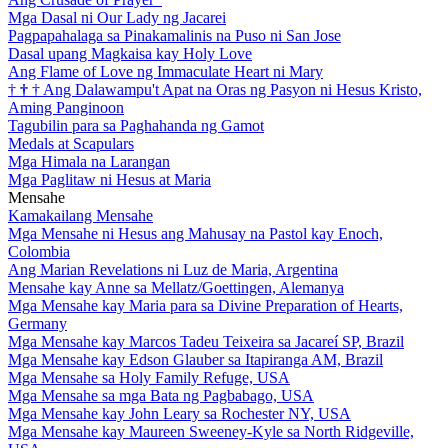
Mga Dasal ni Our Lady ng Jacarei
Pagpapahalaga sa Pinakamalinis na Puso ni San Jose
Dasal upang Magkaisa kay Holy Love
Ang Flame of Love ng Immaculate Heart ni Mary
†
†
†
Ang Dalawampu't Apat na Oras ng Pasyon ni Hesus Kristo,
Aming Panginoon
Tagubilin para sa Paghahanda ng Gamot
Medals at Scapulars
Mga Himala na Larangan
Mga Paglitaw ni Hesus at Maria
Mensahe
Kamakailang Mensahe
Mga Mensahe ni Hesus ang Mahusay na Pastol kay Enoch,
Colombia
Ang Marian Revelations ni Luz de Maria, Argentina
Mensahe kay Anne sa Mellatz/Goettingen, Alemanya
Mga Mensahe kay Maria para sa Divine Preparation of Hearts,
Germany
Mga Mensahe kay Marcos Tadeu Teixeira sa Jacareí SP, Brazil
Mga Mensahe kay Edson Glauber sa Itapiranga AM, Brazil
Mga Mensahe sa Holy Family Refuge, USA
Mga Mensahe sa mga Bata ng Pagbabago, USA
Mga Mensahe kay John Leary sa Rochester NY, USA
Mga Mensahe kay Maureen Sweeney-Kyle sa North Ridgeville,