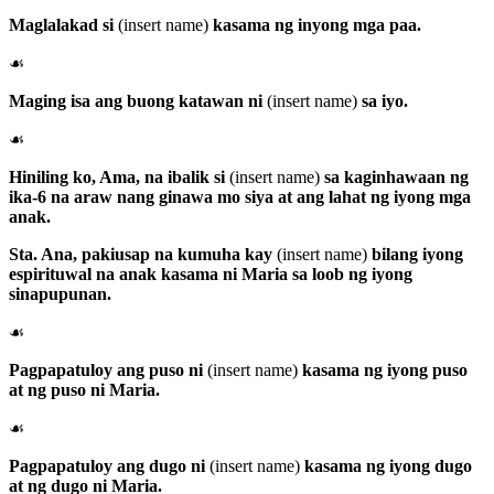
Maglalakad si
(insert name)
kasama ng inyong mga paa.
☙
Maging isa ang buong katawan ni
(insert name)
sa iyo.
☙
Hiniling ko, Ama, na ibalik si
(insert name)
sa kaginhawaan ng
ika-6 na araw nang ginawa mo siya at ang lahat ng iyong mga
anak.
Sta. Ana
, pakiusap na kumuha kay
(insert name)
bilang iyong
espirituwal na anak kasama ni Maria sa loob ng iyong
sinapupunan.
☙
Pagpapatuloy ang puso ni
(insert name)
kasama ng iyong puso
at ng puso ni Maria.
☙
Pagpapatuloy ang dugo ni
(insert name)
kasama ng iyong dugo
at ng dugo ni Maria.