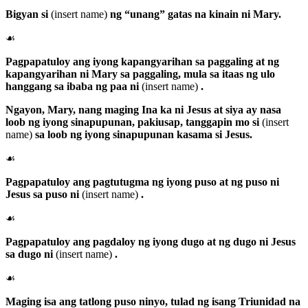
Bigyan si
(insert name)
ng “unang” gatas na kinain ni Mary.
☙
Pagpapatuloy ang iyong kapangyarihan sa paggaling at ng
kapangyarihan ni Mary sa paggaling, mula sa itaas ng ulo
hanggang sa ibaba ng paa ni
(insert name)
.
Ngayon,
Mary
, nang maging Ina ka ni Jesus at siya ay nasa
loob ng iyong sinapupunan, pakiusap, tanggapin mo si
(insert
name)
sa loob ng iyong sinapupunan kasama si Jesus.
☙
Pagpapatuloy ang pagtutugma ng iyong puso at ng puso ni
Jesus sa puso ni
(insert name)
.
☙
Pagpapatuloy ang pagdaloy ng iyong dugo at ng dugo ni Jesus
sa dugo ni
(insert name)
.
☙
Maging isa ang tatlong puso ninyo, tulad ng isang Triunidad na