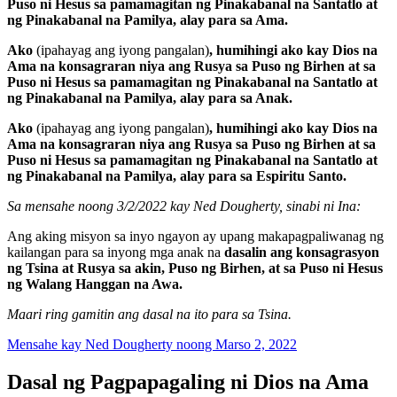
Puso ni Hesus sa pamamagitan ng Pinakabanal na Santatlo at
ng Pinakabanal na Pamilya, alay para sa Ama.
Ako
(ipahayag ang iyong pangalan)
, humihingi ako kay Dios na
Ama na konsagraran niya ang Rusya sa Puso ng Birhen at sa
Puso ni Hesus sa pamamagitan ng Pinakabanal na Santatlo at
ng Pinakabanal na Pamilya, alay para sa Anak.
Ako
(ipahayag ang iyong pangalan)
, humihingi ako kay Dios na
Ama na konsagraran niya ang Rusya sa Puso ng Birhen at sa
Puso ni Hesus sa pamamagitan ng Pinakabanal na Santatlo at
ng Pinakabanal na Pamilya, alay para sa Espiritu Santo.
Sa mensahe noong 3/2/2022 kay Ned Dougherty, sinabi ni Ina:
Ang aking misyon sa inyo ngayon ay upang makapagpaliwanag ng
kailangan para sa inyong mga anak na
dasalin ang konsagrasyon
ng Tsina at Rusya sa akin, Puso ng Birhen, at sa Puso ni Hesus
ng Walang Hanggan na Awa.
Maari ring gamitin ang dasal na ito para sa Tsina.
Mensahe kay Ned Dougherty noong Marso 2, 2022
Dasal ng Pagpapagaling ni Dios na Ama