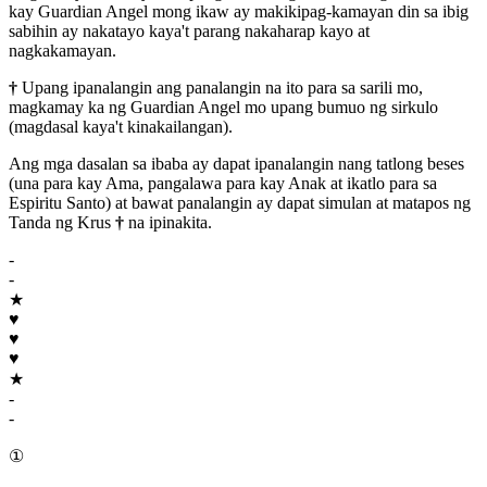
kay Guardian Angel mong ikaw ay makikipag-kamayan din sa ibig
sabihin ay nakatayo kaya't parang nakaharap kayo at
nagkakamayan.
†
Upang ipanalangin ang panalangin na ito para sa sarili mo,
magkamay ka ng Guardian Angel mo upang bumuo ng sirkulo
(magdasal kaya't kinakailangan).
Ang mga dasalan sa ibaba ay dapat ipanalangin nang tatlong beses
(una para kay Ama, pangalawa para kay Anak at ikatlo para sa
Espiritu Santo) at bawat panalangin ay dapat simulan at matapos ng
Tanda ng Krus
†
na ipinakita.
-
-
★
♥
♥
♥
★
-
-
①