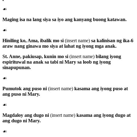
☙
Maging isa na lang siya sa iyo ang kanyang buong katawan.
☙
Hiniling ko, Ama, ibalik mo si
(insert name)
sa kalinisan ng ika-6
araw nang ginawa mo siya at lahat ng iyong mga anak.
St. Anne
, pakiusap, kunin mo si
(insert name)
bilang iyong
espirituwal na anak sa tabi ni Mary sa loob ng iyong
sinapupunan.
☙
Pumutok ang puso ni
(insert name)
kasama ang iyong puso at
ang puso ni Mary.
☙
Magdaloy ang dugo ni
(insert name)
kasama ang iyong dugo at
ang dugo ni Mary.
☙