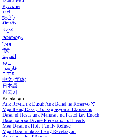
Български
Русский
বাংলা
বதமிழ்
తెలుగు
ಕನ್ನಡ
മലയാളം
ไทย
हिंदी
العربية
اردو
فارسی
עִברִית
中文 (简体)
日本語
한국어
Panalangin
Ang Reyna ng Dasal: Ang Banal na Rosaryo
🌹
Mga Ibang Dasal, Konsagrasyon at Ekorsismo
Dasal ni Hesus ang Mahusay na Pastol kay Enoch
Dasal para sa Divine Preparation of Hearts
Mga Dasal ng Holy Family Refuge
Mga Dasal mula sa Ibang Revelasyon
Ang Crusade of Prayer