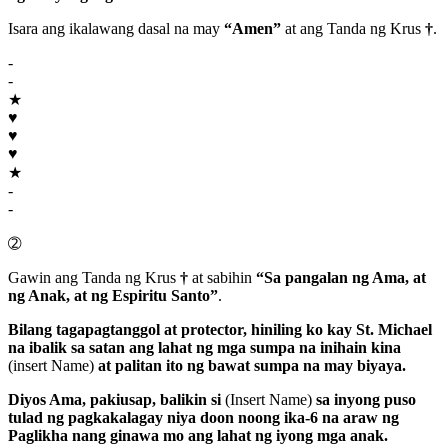
Isara ang ikalawang dasal na may
“Amen”
at ang Tanda ng Krus
†
.
-
-
★
♥
♥
♥
★
-
-
➁
Gawin ang Tanda ng Krus
†
at sabihin
“Sa pangalan ng Ama, at
ng Anak, at ng Espiritu Santo”
.
Bilang tagapagtanggol at protector, hiniling ko kay
St. Michael
na ibalik sa satan ang lahat ng mga sumpa na inihain kina
(insert Name)
at palitan ito ng bawat sumpa na may biyaya.
Diyos Ama
, pakiusap, balikin si
(Insert Name)
sa inyong puso
tulad ng pagkakalagay niya doon noong ika-6 na araw ng
Paglikha nang ginawa mo ang lahat ng iyong mga anak.