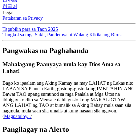
한국어
Legal
Patakaran sa Privacy
Tagubilin para sa Taon 2025
Tungkol sa mga Sakit, Pandemya at Walang Kikilalang Birus
Pangwakas na Paghahanda
Mahalagang Paanyaya mula kay Dios Ama sa
Lahat!
Bago ko ipaalam ang Aking Kamay na may LAHAT ng Lakas nito,
LABAN SA Planeta Earth, gustong-gusto kong IMBITAHIN ANG
Bawat TAO upang sumunod sa mga Paalala at Mga Utos na
ibibigay ko dito sa Mensaje dahil gusto kong MAKALIGTAW
ANG LAHAT ng TAO at bumalik sa Aking Bahay mula saan sila
nagmula, mula saan sila umalis at kung nasaan sila ngayon.
(
Magpatuloy...
)
Pangilagay na Alerto