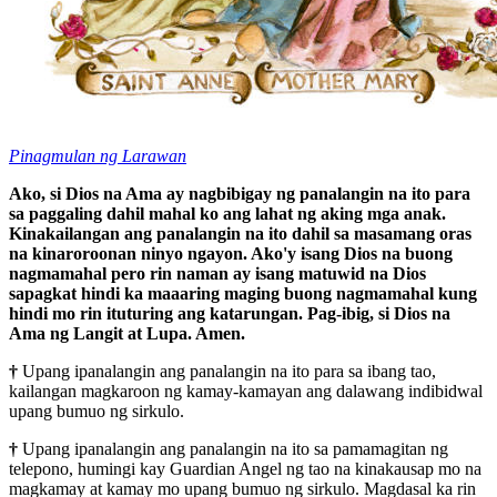
Pinagmulan ng Larawan
Ako, si Dios na Ama ay nagbibigay ng panalangin na ito para
sa paggaling dahil mahal ko ang lahat ng aking mga anak.
Kinakailangan ang panalangin na ito dahil sa masamang oras
na kinaroroonan ninyo ngayon. Ako'y isang Dios na buong
nagmamahal pero rin naman ay isang matuwid na Dios
sapagkat hindi ka maaaring maging buong nagmamahal kung
hindi mo rin ituturing ang katarungan. Pag-ibig, si Dios na
Ama ng Langit at Lupa. Amen.
†
Upang ipanalangin ang panalangin na ito para sa ibang tao,
kailangan magkaroon ng kamay-kamayan ang dalawang indibidwal
upang bumuo ng sirkulo.
†
Upang ipanalangin ang panalangin na ito sa pamamagitan ng
telepono, humingi kay Guardian Angel ng tao na kinakausap mo na
magkamay at kamay mo upang bumuo ng sirkulo. Magdasal ka rin