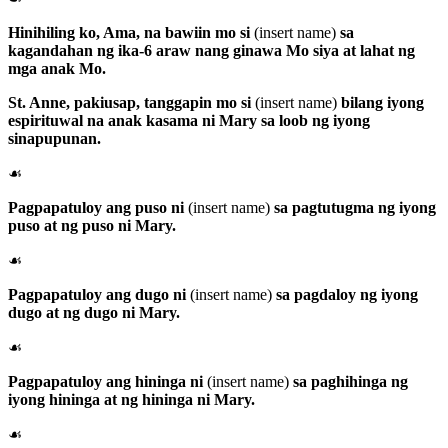
Hinihiling ko, Ama, na bawiin mo si
(insert name)
sa
kagandahan ng ika-6 araw nang ginawa Mo siya at lahat ng
mga anak Mo.
St. Anne
, pakiusap, tanggapin mo si
(insert name)
bilang iyong
espirituwal na anak kasama ni Mary sa loob ng iyong
sinapupunan.
☙
Pagpapatuloy ang puso ni
(insert name)
sa pagtutugma ng iyong
puso at ng puso ni Mary.
☙
Pagpapatuloy ang dugo ni
(insert name)
sa pagdaloy ng iyong
dugo at ng dugo ni Mary.
☙
Pagpapatuloy ang hininga ni
(insert name)
sa paghihinga ng
iyong hininga at ng hininga ni Mary.
☙