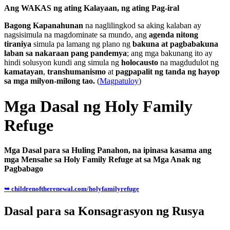
Ang WAKAS ng ating Kalayaan, ng ating Pag-iral
Bagong Kapanahunan
na naglilingkod sa aking kalaban ay
nagsisimula na magdominate sa mundo, ang
agenda nitong
tiraniya
simula pa lamang ng plano ng
bakuna at pagbabakuna
laban sa nakaraan pang pandemya
; ang mga bakunang ito ay
hindi solusyon kundi ang simula ng
holocausto
na magdudulot ng
kamatayan
,
transhumanismo
at
pagpapalit ng tanda ng hayop
sa mga milyon-milong tao.
(
Magpatuloy
)
Mga Dasal ng Holy Family
Refuge
Mga Dasal para sa Huling Panahon, na ipinasa kasama ang
mga Mensahe sa Holy Family Refuge at sa Mga Anak ng
Pagbabago
➥ childrenoftherenewal.com/holyfamilyrefuge
Dasal para sa Konsagrasyon ng Rusya