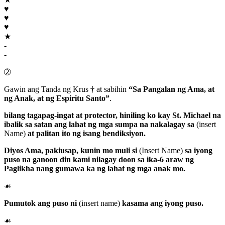
♥
♥
♥
★
-
-
➁
Gawin ang Tanda ng Krus
†
at sabihin
“Sa Pangalan ng Ama, at
ng Anak, at ng Espiritu Santo”
.
bilang tagapag-ingat at protector, hiniling ko kay
St. Michael
na
ibalik sa satan ang lahat ng mga sumpa na nakalagay sa
(insert
Name)
at palitan ito ng isang bendiksiyon.
Diyos Ama
, pakiusap, kunin mo muli si
(Insert Name)
sa iyong
puso na ganoon din kami nilagay doon sa ika-6 araw ng
Paglikha nang gumawa ka ng lahat ng mga anak mo.
☙
Pumutok ang puso ni
(insert name)
kasama ang iyong puso.
☙