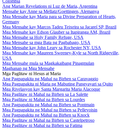
Colombia
Ang Marian Revelations ni Luz de Maria, Argentina
Mensahe kay Anne sa Mellatz/Goettingen, Alemanya
Mga Mensahe kay Maria para sa Divine Preparation of Hearts,
Germany
Mga Mensahe kay Marcos Tadeu Teixeira sa Jacareí SP, Brazil
Mga Mensahe kay Edson Glauber sa Itapiranga AM, Brazil
Mga Mensahe sa Holy Family Refuge, USA
Mga Mensahe sa mga Bata ng Pagbabago, USA
Mga Mensahe kay John Leary sa Rochester NY, USA
Mga Mensahe kay Maureen Sweeney-Kyle sa North Ridgeville,
USA
Mga Mensahe mula sa Magkakaibang Pinagmulan
Maghanap ng Mga Mensahe
Mga Paglitaw ni Hesus at Maria
Ang Pagpapakita ng Mahal na Birhen sa Caravaggio
Mga Pagpapakita ni Maria ng Mabuting Pangyayari sa Quito
Mga Rivelasyon kay Santa Margarita Maria Alacoque
Mga Paglitaw ni Mahal na Birhen sa La Salette
Mga Paglitaw ni Mahal na Birhen sa Lourdes
Ang Pagpapakita ng Mahal na Birhen sa Pontmain
Mga Pagpapakita ng Mahal na Birhen sa Pellevoisin
Ang Pagpapakita ng Mahal na Birhen sa Knock
Mga Paglitaw ni Mahal na Birhen sa Castelpetroso
Mga Paglitaw ni Mahal na Birhen sa Fatima