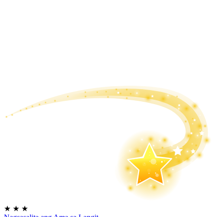
★
★
★