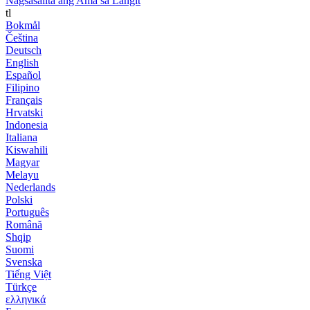
Nagsasalita ang Ama sa Langit
tl
Bokmål
Čeština
Deutsch
English
Español
Filipino
Français
Hrvatski
Indonesia
Italiana
Kiswahili
Magyar
Melayu
Nederlands
Polski
Português
Română
Shqip
Suomi
Svenska
Tiếng Việt
Türkçe
ελληνικά