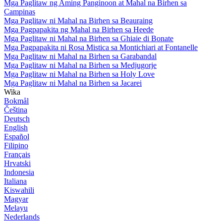
Mga Paglitaw ng Aming Panginoon at Mahal na Birhen sa
Campinas
Mga Paglitaw ni Mahal na Birhen sa Beauraing
Mga Pagpapakita ng Mahal na Birhen sa Heede
Mga Paglitaw ni Mahal na Birhen sa Ghiaie di Bonate
Mga Pagpapakita ni Rosa Mistica sa Montichiari at Fontanelle
Mga Paglitaw ni Mahal na Birhen sa Garabandal
Mga Paglitaw ni Mahal na Birhen sa Medjugorje
Mga Paglitaw ni Mahal na Birhen sa Holy Love
Mga Paglitaw ni Mahal na Birhen sa Jacarei
Wika
Bokmål
Čeština
Deutsch
English
Español
Filipino
Français
Hrvatski
Indonesia
Italiana
Kiswahili
Magyar
Melayu
Nederlands