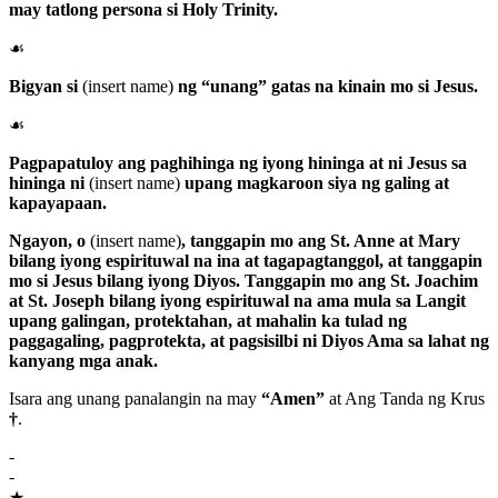
may tatlong persona si Holy Trinity.
☙
Bigyan si
(insert name)
ng “unang” gatas na kinain mo si Jesus.
☙
Pagpapatuloy ang paghihinga ng iyong hininga at ni Jesus sa
hininga ni
(insert name)
upang magkaroon siya ng galing at
kapayapaan.
Ngayon, o
(insert name)
, tanggapin mo ang
St. Anne
at
Mary
bilang iyong espirituwal na ina at tagapagtanggol, at tanggapin
mo si
Jesus
bilang iyong
Diyos
. Tanggapin mo ang
St. Joachim
at
St. Joseph
bilang iyong espirituwal na ama mula sa Langit
upang galingan, protektahan, at mahalin ka tulad ng
paggagaling, pagprotekta, at pagsisilbi ni
Diyos Ama
sa lahat ng
kanyang mga anak.
Isara ang unang panalangin na may
“Amen”
at Ang Tanda ng Krus
†
.
-
-
★