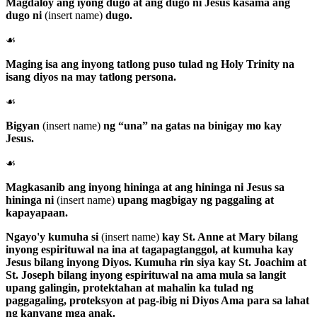
Magdaloy ang iyong dugo at ang dugo ni Jesus kasama ang
dugo ni
(insert name)
dugo.
☙
Maging isa ang inyong tatlong puso tulad ng Holy Trinity na
isang diyos na may tatlong persona.
☙
Bigyan
(insert name)
ng “una” na gatas na binigay mo kay
Jesus.
☙
Magkasanib ang inyong hininga at ang hininga ni Jesus sa
hininga ni
(insert name)
upang magbigay ng paggaling at
kapayapaan.
Ngayo'y kumuha si
(insert name)
kay
St. Anne
at
Mary
bilang
inyong espirituwal na ina at tagapagtanggol, at kumuha kay
Jesus
bilang inyong
Diyos
. Kumuha rin siya kay
St. Joachim
at
St. Joseph
bilang inyong espirituwal na ama mula sa langit
upang galingin, protektahan at mahalin ka tulad ng
paggagaling, proteksyon at pag-ibig ni
Diyos Ama
para sa lahat
ng kanyang mga anak.