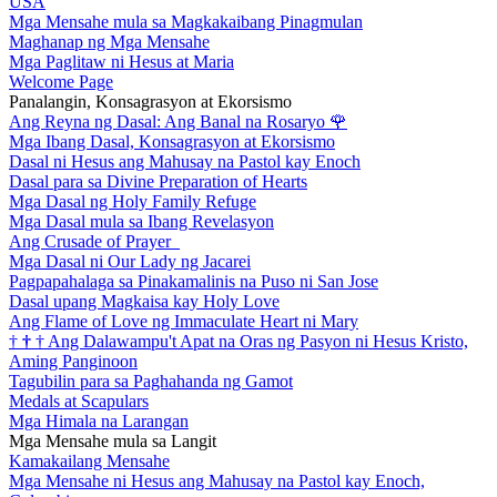
USA
Mga Mensahe mula sa Magkakaibang Pinagmulan
Maghanap ng Mga Mensahe
Mga Paglitaw ni Hesus at Maria
Welcome Page
Panalangin, Konsagrasyon at Ekorsismo
Ang Reyna ng Dasal: Ang Banal na Rosaryo
🌹
Mga Ibang Dasal, Konsagrasyon at Ekorsismo
Dasal ni Hesus ang Mahusay na Pastol kay Enoch
Dasal para sa Divine Preparation of Hearts
Mga Dasal ng Holy Family Refuge
Mga Dasal mula sa Ibang Revelasyon
Ang Crusade of Prayer
Mga Dasal ni Our Lady ng Jacarei
Pagpapahalaga sa Pinakamalinis na Puso ni San Jose
Dasal upang Magkaisa kay Holy Love
Ang Flame of Love ng Immaculate Heart ni Mary
†
†
†
Ang Dalawampu't Apat na Oras ng Pasyon ni Hesus Kristo,
Aming Panginoon
Tagubilin para sa Paghahanda ng Gamot
Medals at Scapulars
Mga Himala na Larangan
Mga Mensahe mula sa Langit
Kamakailang Mensahe
Mga Mensahe ni Hesus ang Mahusay na Pastol kay Enoch,