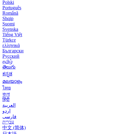
Polski
Português
Română
Shqip
Suomi
Svenska
Tiếng Việt
Türkçe
ελληνικά
Български
Русский
தமிழ்
తెలుగు
ಕನ್ನಡ
മലയാളം
ไทย
বাংলা
हिंदी
العربية
اردو
فارسی
עִברִית
中文 (简体)
日本語