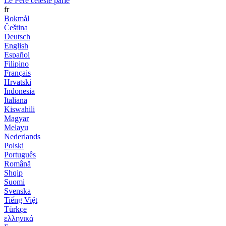
Le Père céleste parle
fr
Bokmål
Čeština
Deutsch
English
Español
Filipino
Français
Hrvatski
Indonesia
Italiana
Kiswahili
Magyar
Melayu
Nederlands
Polski
Português
Română
Shqip
Suomi
Svenska
Tiếng Việt
Türkçe
ελληνικά