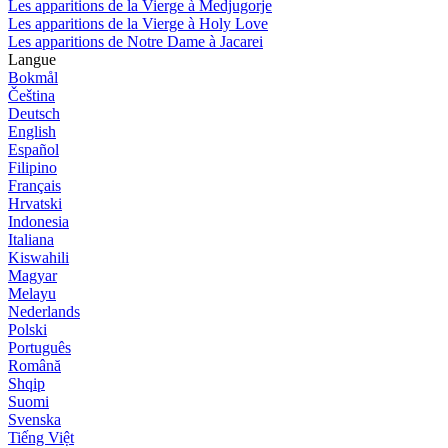
Les apparitions de la Vierge à Medjugorje
Les apparitions de la Vierge à Holy Love
Les apparitions de Notre Dame à Jacarei
Langue
Bokmål
Čeština
Deutsch
English
Español
Filipino
Français
Hrvatski
Indonesia
Italiana
Kiswahili
Magyar
Melayu
Nederlands
Polski
Português
Română
Shqip
Suomi
Svenska
Tiếng Việt