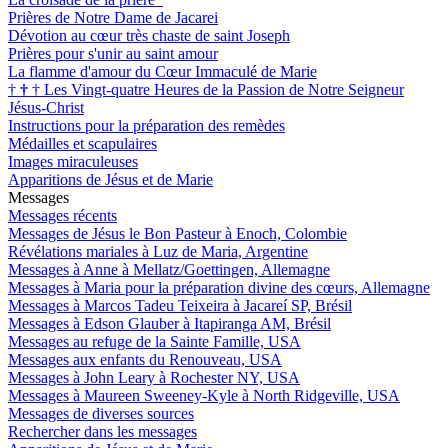
Prières de Notre Dame de Jacarei
Dévotion au cœur très chaste de saint Joseph
Prières pour s'unir au saint amour
La flamme d'amour du Cœur Immaculé de Marie
†
†
†
Les Vingt-quatre Heures de la Passion de Notre Seigneur
Jésus-Christ
Instructions pour la préparation des remèdes
Médailles et scapulaires
Images miraculeuses
Apparitions de Jésus et de Marie
Messages
Messages récents
Messages de Jésus le Bon Pasteur à Enoch, Colombie
Révélations mariales à Luz de Maria, Argentine
Messages à Anne à Mellatz/Goettingen, Allemagne
Messages à Maria pour la préparation divine des cœurs, Allemagne
Messages à Marcos Tadeu Teixeira à Jacareí SP, Brésil
Messages à Edson Glauber à Itapiranga AM, Brésil
Messages au refuge de la Sainte Famille, USA
Messages aux enfants du Renouveau, USA
Messages à John Leary à Rochester NY, USA
Messages à Maureen Sweeney-Kyle à North Ridgeville, USA
Messages de diverses sources
Rechercher dans les messages