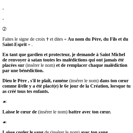
-
-
➁
Faites le signe de croix
†
et dites
«
Au nom du Père, du Fils et du
Saint-Esprit
»
.
En tant que gardien et protecteur, je demande à
Saint Michel
de renvoyer à satan toutes les malédictions qui ont jamais été
placées sur
(insérer le nom)
et de remplacer chaque malédiction
par une bénédiction.
Dieu le Père
, s'il te plaît,
ramène
(insérer le nom)
dans ton cœur
comme il/elle y a été placé(e) le 6e jour de la Création, lorsque tu
as créé tous tes enfants.
☙
Laisse le
cœur de
(insérer le nom)
battre avec ton cœur.
☙
Laisse
couler le sang
de (insérer le nom)
avec ton sang.