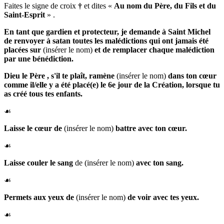
Faites le signe de croix
†
et dites
«
Au nom du Père, du Fils et du
Saint-Esprit
»
.
En tant que gardien et protecteur, je demande à
Saint Michel
de renvoyer à satan toutes les malédictions qui ont jamais été
placées sur
(insérer le nom)
et de remplacer chaque malédiction
par une bénédiction.
Dieu le Père
, s'il te plaît,
ramène
(insérer le nom)
dans ton cœur
comme il/elle y a été placé(e) le 6e jour de la Création, lorsque tu
as créé tous tes enfants.
☙
Laisse le
cœur de
(insérer le nom)
battre avec ton cœur.
☙
Laisse
couler le sang
de (insérer le nom)
avec ton sang.
☙
Permets aux
yeux de
(insérer le nom)
de voir avec tes yeux.
☙