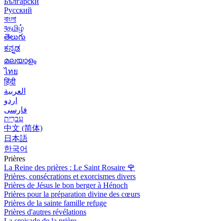
Български
Русский
বাংলা
বதமிழ்
తెలుగు
ಕನ್ನಡ
മലയാളം
ไทย
हिंदी
العربية
اردو
فارسی
עִברִית
中文 (简体)
日本語
한국어
Prières
La Reine des prières : Le Saint Rosaire
🌹
Prières, consécrations et exorcismes divers
Prières de Jésus le bon berger à Hénoch
Prières pour la préparation divine des cœurs
Prières de la sainte famille refuge
Prières d'autres révélations
La croisade de la prière