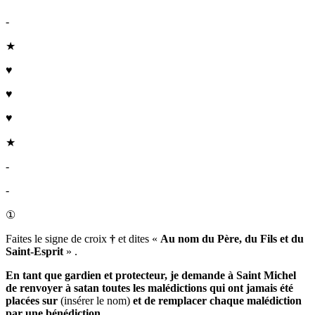
-
★
♥
♥
♥
★
-
-
①
Faites le signe de croix
†
et dites
«
Au nom du Père, du Fils et du
Saint-Esprit
»
.
En tant que gardien et protecteur, je demande à
Saint Michel
de renvoyer à satan toutes les malédictions qui ont jamais été
placées sur
(insérer le nom)
et de remplacer chaque malédiction
par une bénédiction.