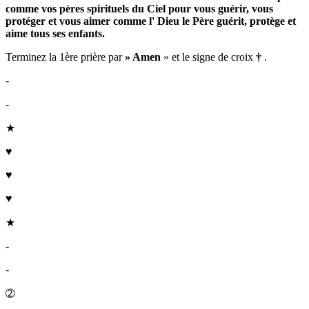
comme vos pères spirituels du Ciel pour vous guérir, vous
protéger et vous aimer comme l'
Dieu le Père
guérit, protège et
aime tous ses enfants.
Terminez la 1ère prière par
» Amen
» et le signe de croix
†
.
-
-
★
♥
♥
♥
★
-
-
➁