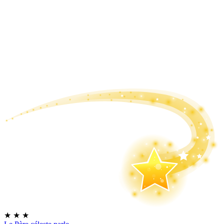
★
★
★