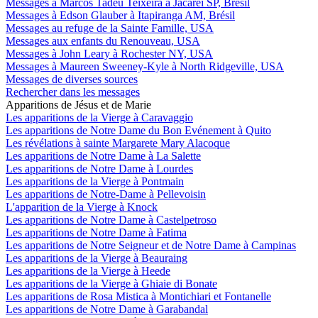
Messages à Marcos Tadeu Teixeira à Jacareí SP, Brésil
Messages à Edson Glauber à Itapiranga AM, Brésil
Messages au refuge de la Sainte Famille, USA
Messages aux enfants du Renouveau, USA
Messages à John Leary à Rochester NY, USA
Messages à Maureen Sweeney-Kyle à North Ridgeville, USA
Messages de diverses sources
Rechercher dans les messages
Apparitions de Jésus et de Marie
Les apparitions de la Vierge à Caravaggio
Les apparitions de Notre Dame du Bon Evénement à Quito
Les révélations à sainte Margarete Mary Alacoque
Les apparitions de Notre Dame à La Salette
Les apparitions de Notre Dame à Lourdes
Les apparitions de la Vierge à Pontmain
Les apparitions de Notre-Dame à Pellevoisin
L'apparition de la Vierge à Knock
Les apparitions de Notre Dame à Castelpetroso
Les apparitions de Notre Dame à Fatima
Les apparitions de Notre Seigneur et de Notre Dame à Campinas
Les apparitions de la Vierge à Beauraing
Les apparitions de la Vierge à Heede
Les apparitions de la Vierge à Ghiaie di Bonate
Les apparitions de Rosa Mistica à Montichiari et Fontanelle
Les apparitions de Notre Dame à Garabandal