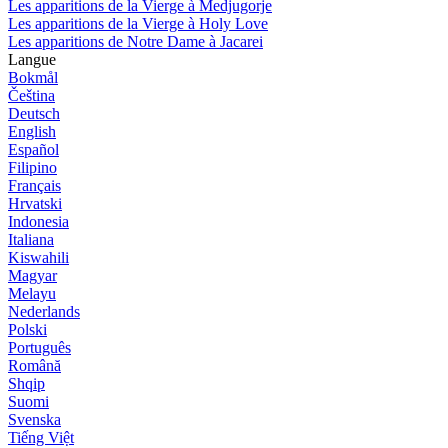
Les apparitions de la Vierge à Medjugorje
Les apparitions de la Vierge à Holy Love
Les apparitions de Notre Dame à Jacarei
Langue
Bokmål
Čeština
Deutsch
English
Español
Filipino
Français
Hrvatski
Indonesia
Italiana
Kiswahili
Magyar
Melayu
Nederlands
Polski
Português
Română
Shqip
Suomi
Svenska
Tiếng Việt