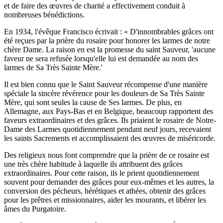
et de faire des œuvres de charité a effectivement conduit à
nombreuses bénédictions.
En 1934, l'évêque Francisco écrivait : « D'innombrables grâces ont
été reçues par la prière du rosaire pour honorer les larmes de notre
chère Dame. La raison en est la promesse du saint Sauveur, 'aucune
faveur ne sera refusée lorsqu'elle lui est demandée au nom des
larmes de Sa Très Sainte Mère.'
Il est bien connu que le Saint Sauveur récompense d'une manière
spéciale la sincère révérence pour les douleurs de Sa Très Sainte
Mère, qui sont seules la cause de Ses larmes. De plus, en
Allemagne, aux Pays-Bas et en Belgique, beaucoup rapportent des
faveurs extraordinaires et des grâces. Ils priaient le rosaire de Notre-
Dame des Larmes quotidiennement pendant neuf jours, recevaient
les saints Sacrements et accomplissaient des œuvres de miséricorde.
Des religieux nous font comprendre que la prière de ce rosaire est
une très chère habitude à laquelle ils attribuent des grâces
extraordinaires. Pour cette raison, ils le prient quotidiennement
souvent pour demander des grâces pour eux-mêmes et les autres, la
conversion des pécheurs, hérétiques et athées, obtenir des grâces
pour les prêtres et missionnaires, aider les mourants, et libérer les
âmes du Purgatoire.