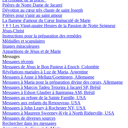
Prières de Notre Dame de Jacarei
Dévotion au cœur très chaste de saint Joseph
Prières pour s'unir au saint amour
La flamme d'amour du Cœur Immaculé de Marie
†
†
†
Les Vingt-quatre Heures de la Passion de Notre Seigneur
Jésus-Christ
Instructions pour la préparation des remèdes
Médailles et scapulaires
Images miraculeuses
Apparitions de Jésus et de Marie
Messages
Messages récents
Messages de Jésus le Bon Pasteur à Enoch, Colombie
Révélations mariales à Luz de Maria, Argentine
Messages à Anne à Mellatz/Goettingen, Allemagne
Messages à Maria pour la préparation divine des cœurs, Allemagne
Messages à Marcos Tadeu Teixeira à Jacareí SP, Brésil
Messages à Edson Glauber à Itapiranga AM, Brésil
Messages au refuge de la Sainte Famille, USA
Messages aux enfants du Renouveau, USA
Messages à John Leary à Rochester NY, USA
Messages à Maureen Sweeney-Kyle à North Ridgeville, USA
Messages de diverses sources
Rechercher dans les messages