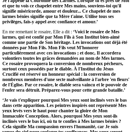
Je l'appelle la Couronne des Larmes. Lorsque tu es près de Moi
et que tu vois ce chapelet entre Mes mains, souviens-toi qu'il
signifie miséricorde, amour et douleur... Ce chapelet de mes
larmes bénies signifie que ta Mère t'aime. Utilise tous ses
privilèges, fais-y appel avec confiance et amour.’
En me remettant le rosaire, Elle a dit :
‘Voici le rosaire de Mes
larmes, qui est confié par Mon Fils à Son Institut bien-aimé
comme une partie de Son héritage. Les invocations ont déjà été
données par Mon Fils. Mon Fils veut M'honorer
particulièrement avec ces invocations ; et donc, Il accordera
volontiers toutes les grâces demandées au nom de Mes larmes.
Ce rosaire provoquera la conversion de nombreux pécheurs,
surtout ceux possédés par le diable. À l'Institut du Jésus
Crucifié est réservé un honneur spécial : la conversion de
nombreux membres d'une secte malveillante à l'arbre 'en fleurs'
de l'Église. Par ce rosaire, le diable sera vaincu et le pouvoir de
l'enfer sera détruit. Préparez-vous pour cette grande bataille.’
‘Je vais t'expliquer pourquoi Mes yeux sont inclinés vers le bas
dans cette apparition. Les peintres inspirés ont représenté Mes
yeux levés vers le haut pour chanter la gloire de Mon
Immaculée Conception. Alors, pourquoi Mes yeux sont-ils
inclinés vers le bas ici, où tu te confies à Mes larmes bénies ?
Cela signifie Ma compassion envers l'humanité, car Je suis
venue du ciel pour soulager tes souffrances. Mes yeux seront