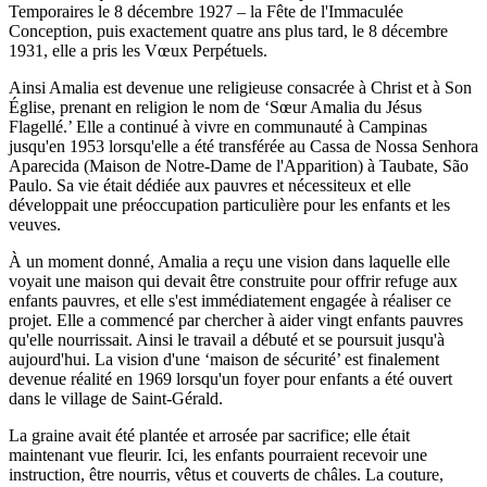
Temporaires le 8 décembre 1927 – la Fête de l'Immaculée
Conception, puis exactement quatre ans plus tard, le 8 décembre
1931, elle a pris les Vœux Perpétuels.
Ainsi Amalia est devenue une religieuse consacrée à Christ et à Son
Église, prenant en religion le nom de ‘Sœur Amalia du Jésus
Flagellé.’ Elle a continué à vivre en communauté à Campinas
jusqu'en 1953 lorsqu'elle a été transférée au Cassa de Nossa Senhora
Aparecida (Maison de Notre-Dame de l'Apparition) à Taubate, São
Paulo. Sa vie était dédiée aux pauvres et nécessiteux et elle
développait une préoccupation particulière pour les enfants et les
veuves.
À un moment donné, Amalia a reçu une vision dans laquelle elle
voyait une maison qui devait être construite pour offrir refuge aux
enfants pauvres, et elle s'est immédiatement engagée à réaliser ce
projet. Elle a commencé par chercher à aider vingt enfants pauvres
qu'elle nourrissait. Ainsi le travail a débuté et se poursuit jusqu'à
aujourd'hui. La vision d'une ‘maison de sécurité’ est finalement
devenue réalité en 1969 lorsqu'un foyer pour enfants a été ouvert
dans le village de Saint-Gérald.
La graine avait été plantée et arrosée par sacrifice; elle était
maintenant vue fleurir. Ici, les enfants pourraient recevoir une
instruction, être nourris, vêtus et couverts de châles. La couture,