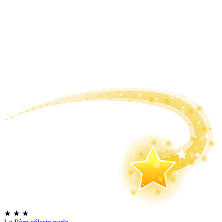
★
★
★