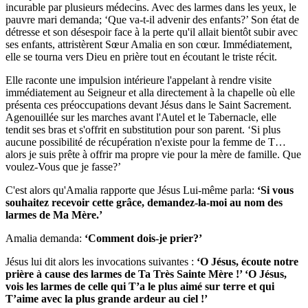
incurable par plusieurs médecins. Avec des larmes dans les yeux, le
pauvre mari demanda; ‘Que va-t-il advenir des enfants?’ Son état de
détresse et son désespoir face à la perte qu'il allait bientôt subir avec
ses enfants, attristèrent Sœur Amalia en son cœur. Immédiatement,
elle se tourna vers Dieu en prière tout en écoutant le triste récit.
Elle raconte une impulsion intérieure l'appelant à rendre visite
immédiatement au Seigneur et alla directement à la chapelle où elle
présenta ces préoccupations devant Jésus dans le Saint Sacrement.
Agenouillée sur les marches avant l'Autel et le Tabernacle, elle
tendit ses bras et s'offrit en substitution pour son parent.
‘Si plus
aucune possibilité de récupération n'existe pour la femme de T…
alors je suis prête à offrir ma propre vie pour la mère de famille. Que
voulez-Vous que je fasse?’
C'est alors qu'Amalia rapporte que Jésus Lui-même parla:
‘Si vous
souhaitez recevoir cette grâce, demandez-la-moi au nom des
larmes de Ma Mère.’
Amalia demanda:
‘Comment dois-je prier?’
Jésus lui dit alors les invocations suivantes :
‘O Jésus, écoute notre
prière à cause des larmes de Ta Très Sainte Mère !’ ‘O Jésus,
vois les larmes de celle qui T’a le plus aimé sur terre et qui
T’aime avec la plus grande ardeur au ciel !’