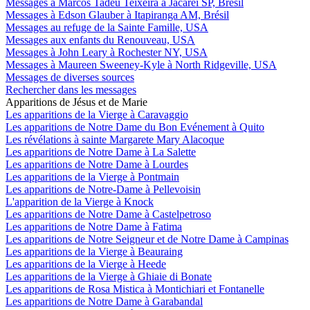
Messages à Marcos Tadeu Teixeira à Jacareí SP, Brésil
Messages à Edson Glauber à Itapiranga AM, Brésil
Messages au refuge de la Sainte Famille, USA
Messages aux enfants du Renouveau, USA
Messages à John Leary à Rochester NY, USA
Messages à Maureen Sweeney-Kyle à North Ridgeville, USA
Messages de diverses sources
Rechercher dans les messages
Apparitions de Jésus et de Marie
Les apparitions de la Vierge à Caravaggio
Les apparitions de Notre Dame du Bon Evénement à Quito
Les révélations à sainte Margarete Mary Alacoque
Les apparitions de Notre Dame à La Salette
Les apparitions de Notre Dame à Lourdes
Les apparitions de la Vierge à Pontmain
Les apparitions de Notre-Dame à Pellevoisin
L'apparition de la Vierge à Knock
Les apparitions de Notre Dame à Castelpetroso
Les apparitions de Notre Dame à Fatima
Les apparitions de Notre Seigneur et de Notre Dame à Campinas
Les apparitions de la Vierge à Beauraing
Les apparitions de la Vierge à Heede
Les apparitions de la Vierge à Ghiaie di Bonate
Les apparitions de Rosa Mistica à Montichiari et Fontanelle
Les apparitions de Notre Dame à Garabandal