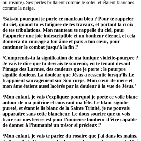
ou rosaire). Ses perles brillaient comme le soleil et étaient blanches
comme la neige.
‘Sais-tu pourquoi je porte ce manteau bleu ? Pour te rappeler
du ciel, quand tu es fatiguée de tes travaux, et portant la croix
de tes tribulations. Mon manteau te rappelle du ciel, pour
t’apporter une joie indescriptible et un bonheur éternel, et cela
donnera du courage à ton âme et paix à ton cœur, pour
continuer le combat jusqu’à la fin !’
‘Comprends-tu la signification de ma tunique violette-pourpre ?
Je vais te dire que tu devrais te souvenir, en te tenant devant
l’image des Larmes, des couleurs que je porte ; le pourpre
signifie douleur. La douleur que Jésus a ressentie lorsqu’ils Le
frappaient sauvagement sur Son corps. Mon cœur de mère et
mon âme étaient aussi lacérés par la douleur à la vue de Jésus.’
‘Mon enfant, je vais t’expliquer pourquoi je porte ce voile blanc
autour de ma poitrine et couvrant ma tête. Le blanc signifie
pureté, et étant le lis blanc de la Sainte Trinité, je ne pouvais
apparaître sans cette blancheur. Le doux sourire que tu vois
tracé sur mes lèvres est pour l’immense bonheur d’être capable
de donner à l’humanité un trésor si précieux !’
‘Mon enfant, je vais te parler du rosaire que j'ai dans les mains.