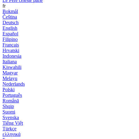
Le Père céleste parle
fr
Bokmål
Čeština
Deutsch
English
Español
Filipino
Français
Hrvatski
Indonesia
Italiana
Kiswahili
Magyar
Melayu
Nederlands
Polski
Português
Română
Shqip
Suomi
Svenska
Tiếng Việt
Türkçe
ελληνικά