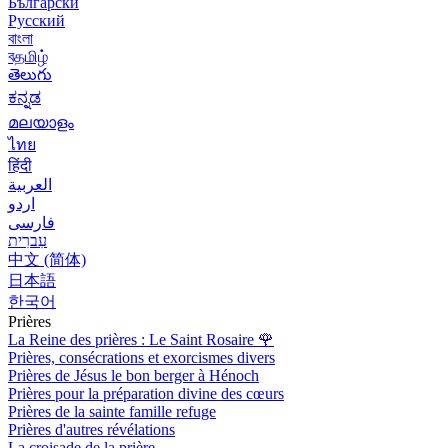
Български
Русский
বাংলা
বதமிழ்
తెలుగు
ಕನ್ನಡ
മലയാളം
ไทย
हिंदी
العربية
اردو
فارسی
עִברִית
中文 (简体)
日本語
한국어
Prières
La Reine des prières : Le Saint Rosaire
🌹
Prières, consécrations et exorcismes divers
Prières de Jésus le bon berger à Hénoch
Prières pour la préparation divine des cœurs
Prières de la sainte famille refuge
Prières d'autres révélations
La croisade de la prière