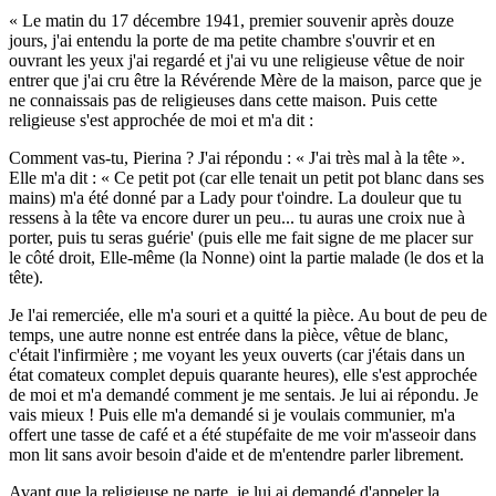
« Le matin du 17 décembre 1941, premier souvenir après douze
jours, j'ai entendu la porte de ma petite chambre s'ouvrir et en
ouvrant les yeux j'ai regardé et j'ai vu une religieuse vêtue de noir
entrer que j'ai cru être la Révérende Mère de la maison, parce que je
ne connaissais pas de religieuses dans cette maison. Puis cette
religieuse s'est approchée de moi et m'a dit :
Comment vas-tu, Pierina ? J'ai répondu : « J'ai très mal à la tête ».
Elle m'a dit : « Ce petit pot (car elle tenait un petit pot blanc dans ses
mains) m'a été donné par
a Lady
pour t'oindre. La douleur que tu
ressens à la tête va encore durer un peu... tu auras une croix nue à
porter, puis tu seras guérie' (puis elle me fait signe de me placer sur
le côté droit,
Elle-même (la Nonne)
oint la partie malade (le dos et la
tête).
Je l'ai remerciée, elle m'a souri et a quitté la pièce. Au bout de peu de
temps, une autre nonne est entrée dans la pièce, vêtue de blanc,
c'était l'infirmière ; me voyant les yeux ouverts (car j'étais dans un
état comateux complet depuis quarante heures), elle s'est approchée
de moi et m'a demandé comment je me sentais. Je lui ai répondu. Je
vais mieux ! Puis elle m'a demandé si je voulais communier, m'a
offert une tasse de café et a été stupéfaite de me voir m'asseoir dans
mon lit sans avoir besoin d'aide et de m'entendre parler librement.
Avant que la religieuse ne parte, je lui ai demandé d'appeler la