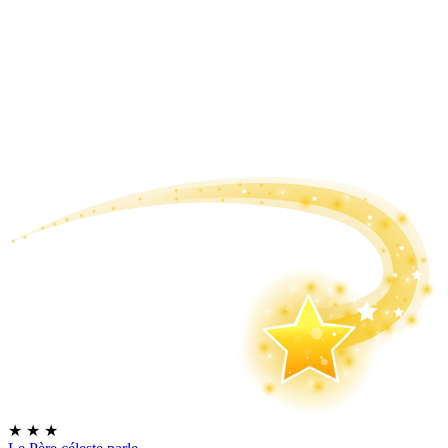
★
★
★