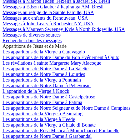
Messages à Marcos Tadeu Teixeira à Jacareí SP, Brésil
Messages à Edson Glauber à Itapiranga AM, Brésil
Messages au refuge de la Sainte Famille, USA
Messages aux enfants du Renouveau, USA
Messages à John Leary à Rochester NY, USA
Messages à Maureen Sweeney-Kyle à North Ridgeville, USA
Messages de diverses sources
Rechercher dans les messages
Apparitions de Jésus et de Marie
Les apparitions de la Vierge à Caravaggio
Les apparitions de Notre Dame du Bon Evénement à Quito
Les révélations à sainte Margarete Mary Alacoque
Les apparitions de Notre Dame à La Salette
Les apparitions de Notre Dame à Lourdes
Les apparitions de la Vierge à Pontmain
Les apparitions de Notre-Dame à Pellevoisin
L'apparition de la Vierge à Knock
Les apparitions de Notre Dame à Castelpetroso
Les apparitions de Notre Dame à Fatima
Les apparitions de Notre Seigneur et de Notre Dame à Campinas
Les apparitions de la Vierge à Beauraing
Les apparitions de la Vierge à Heede
Les apparitions de la Vierge à Ghiaie di Bonate
Les apparitions de Rosa Mistica à Montichiari et Fontanelle
Les apparitions de Notre Dame à Garabandal