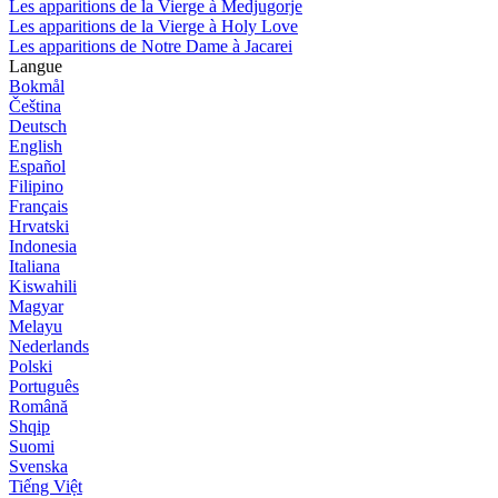
Les apparitions de la Vierge à Medjugorje
Les apparitions de la Vierge à Holy Love
Les apparitions de Notre Dame à Jacarei
Langue
Bokmål
Čeština
Deutsch
English
Español
Filipino
Français
Hrvatski
Indonesia
Italiana
Kiswahili
Magyar
Melayu
Nederlands
Polski
Português
Română
Shqip
Suomi
Svenska
Tiếng Việt