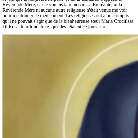
Révérende Mère, car je voulais la remercier.... En réalité, ni la
Révérende Mère ni aucune autre religieuse n'était venue me voir
pour me donner ce médicament. Les religieuses ont alors compris
qu'il ne pouvait s'agir que de la bienheureuse sœur Maria Crocifissa
Di Rosa, leur fondatrice, qu'elles fêtaient ce jour-là. »