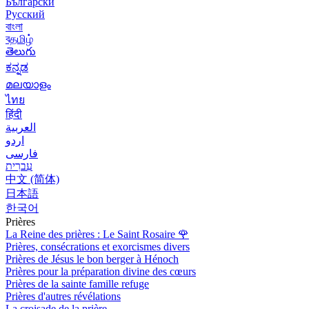
Български
Русский
বাংলা
বதமிழ்
తెలుగు
ಕನ್ನಡ
മലയാളം
ไทย
हिंदी
العربية
اردو
فارسی
עִברִית
中文 (简体)
日本語
한국어
Prières
La Reine des prières : Le Saint Rosaire
🌹
Prières, consécrations et exorcismes divers
Prières de Jésus le bon berger à Hénoch
Prières pour la préparation divine des cœurs
Prières de la sainte famille refuge
Prières d'autres révélations
La croisade de la prière