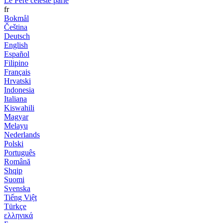
Le Père céleste parle
fr
Bokmål
Čeština
Deutsch
English
Español
Filipino
Français
Hrvatski
Indonesia
Italiana
Kiswahili
Magyar
Melayu
Nederlands
Polski
Português
Română
Shqip
Suomi
Svenska
Tiếng Việt
Türkçe
ελληνικά