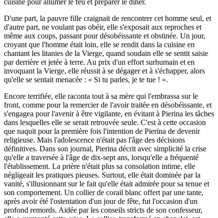
cuisine pour allumer le feu et préparer le dîner.
D'une part, la pauvre fille craignait de rencontrer cet homme seul, et
d'autre part, ne voulant pas obéir, elle s'exposait aux reproches et
même aux coups, passant pour désobéissante et obstinée. Un jour,
croyant que l'homme était loin, elle se rendit dans la cuisine en
chantant les litanies de la Vierge, quand soudain elle se sentit saisie
par derrière et jetée à terre. Au prix d'un effort surhumain et en
invoquant la Vierge, elle réussit à se dégager et à s'échapper, alors
qu'elle se sentait menacée : « Si tu parles, je te tue ! ».
Encore terrifiée, elle raconta tout à sa mère qui l'embrassa sur le
front, comme pour la remercier de l'avoir traitée en désobéissante, et
s'engagea pour l'avenir à être vigilante, en évitant à Pierina les tâches
dans lesquelles elle se serait retrouvée seule. C'est à cette occasion
que naquit pour la première fois l'intention de Pierina de devenir
religieuse. Mais l'adolescence n'était pas l'âge des décisions
définitives. Dans son journal, Pierina décrit avec simplicité la crise
qu'elle a traversée à l'âge de dix-sept ans, lorsqu'elle a fréquenté
l'établissement. La prière n'était plus sa consolation intime, elle
négligeait les pratiques pieuses. Surtout, elle était dominée par la
vanité, s'illusionnant sur le fait qu'elle était admirée pour sa tenue et
son comportement. Un collier de corail blanc offert par une tante,
après avoir été l'ostentation d'un jour de fête, fut l'occasion d'un
profond remords. Aidée par les conseils stricts de son confesseur,