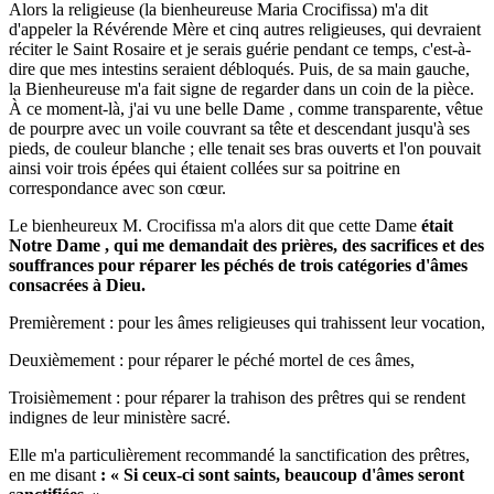
Alors la religieuse
(la bienheureuse Maria Crocifissa)
m'a dit
d'appeler la Révérende Mère et cinq autres religieuses, qui devraient
réciter le Saint Rosaire et je serais guérie pendant ce temps, c'est-à-
dire que mes intestins seraient débloqués. Puis, de sa main gauche,
la Bienheureuse
m'a fait signe de regarder dans un coin de la pièce.
À ce moment-là, j'ai vu une
belle Dame
, comme transparente, vêtue
de pourpre avec un voile couvrant sa tête et descendant jusqu'à ses
pieds, de couleur blanche ; elle tenait ses bras ouverts et l'on pouvait
ainsi voir trois épées qui étaient collées sur sa poitrine en
correspondance avec son cœur.
Le bienheureux M. Crocifissa
m'a alors dit que
cette Dame
était
Notre Dame
, qui me demandait des prières, des sacrifices et des
souffrances pour réparer les péchés de trois catégories d'âmes
consacrées à Dieu.
Premièrement : pour les âmes religieuses qui trahissent leur vocation,
Deuxièmement : pour réparer le péché mortel de ces âmes,
Troisièmement : pour réparer la trahison des prêtres qui se rendent
indignes de leur ministère sacré.
Elle m'a particulièrement recommandé la sanctification des prêtres,
en me disant
: « Si ceux-ci sont saints, beaucoup d'âmes seront