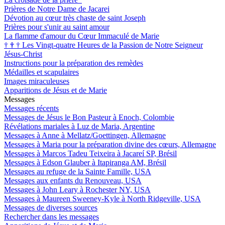
Prières de Notre Dame de Jacarei
Dévotion au cœur très chaste de saint Joseph
Prières pour s'unir au saint amour
La flamme d'amour du Cœur Immaculé de Marie
†
†
†
Les Vingt-quatre Heures de la Passion de Notre Seigneur
Jésus-Christ
Instructions pour la préparation des remèdes
Médailles et scapulaires
Images miraculeuses
Apparitions de Jésus et de Marie
Messages
Messages récents
Messages de Jésus le Bon Pasteur à Enoch, Colombie
Révélations mariales à Luz de Maria, Argentine
Messages à Anne à Mellatz/Goettingen, Allemagne
Messages à Maria pour la préparation divine des cœurs, Allemagne
Messages à Marcos Tadeu Teixeira à Jacareí SP, Brésil
Messages à Edson Glauber à Itapiranga AM, Brésil
Messages au refuge de la Sainte Famille, USA
Messages aux enfants du Renouveau, USA
Messages à John Leary à Rochester NY, USA
Messages à Maureen Sweeney-Kyle à North Ridgeville, USA
Messages de diverses sources
Rechercher dans les messages