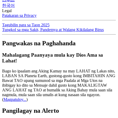
한국어
Legal
Patakaran sa Privacy
Tagubilin para sa Taon 2025
Tungkol sa mga Sakit, Pandemya at Walang Kikilalang Birus
Pangwakas na Paghahanda
Mahalagang Paanyaya mula kay Dios Ama sa
Lahat!
Bago ko ipaalam ang Aking Kamay na may LAHAT ng Lakas nito,
LABAN SA Planeta Earth, gustong-gusto kong IMBITAHIN ANG
Bawat TAO upang sumunod sa mga Paalala at Mga Utos na
ibibigay ko dito sa Mensaje dahil gusto kong MAKALIGTAW
ANG LAHAT ng TAO at bumalik sa Aking Bahay mula saan sila
nagmula, mula saan sila umalis at kung nasaan sila ngayon.
(
Magpatuloy...
)
Pangilagay na Alerto