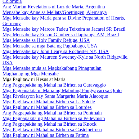
Colombia
Ang Marian Revelations ni Luz de Maria, Argentina
Mensahe kay Anne sa Mellatz/Goettingen, Alemanya
Mga Mensahe kay Maria para sa Divine Preparation of Hearts,
Germany
Mga Mensahe kay Marcos Tadeu Teixeira sa Jacareí SP, Brazil
Mga Mensahe kay Edson Glauber sa Itapiranga AM, Brazil
Mga Mensahe sa Holy Family Refuge, USA
Mga Mensahe sa mga Bata ng Pagbabago, USA
Mga Mensahe kay John Leary sa Rochester NY, USA
Mga Mensahe kay Maureen Sweeney-Kyle sa North Ridgeville,
USA
Mga Mensahe mula sa Magkakaibang Pinagmulan
Maghanap ng Mga Mensahe
Mga Paglitaw ni Hesus at Maria
Ang Pagpapakita ng Mahal na Birhen sa Caravaggio
Mga Pagpapakita ni Maria ng Mabuting Pangyayari sa Quito
Mga Rivelasyon kay Santa Margarita Maria Alacoque
Mga Paglitaw ni Mahal na Birhen sa La Salette
Mga Paglitaw ni Mahal na Birhen sa Lourdes
Ang Pagpapakita ng Mahal na Birhen sa Pontmain
Mga Pagpapakita ng Mahal na Birhen sa Pellevoisin
Ang Pagpapakita ng Mahal na Birhen sa Knock
Mga Paglitaw ni Mahal na Birhen sa Castelpetroso
Mga Paglitaw ni Mahal na Birhen sa Fatima