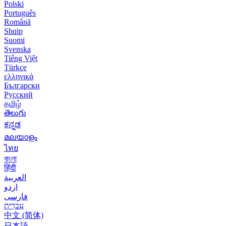
Polski
Português
Română
Shqip
Suomi
Svenska
Tiếng Việt
Türkçe
ελληνικά
Български
Русский
தமிழ்
తెలుగు
ಕನ್ನಡ
മലയാളം
ไทย
বাংলা
हिंदी
العربية
اردو
فارسی
עִברִית
中文 (简体)
日本語