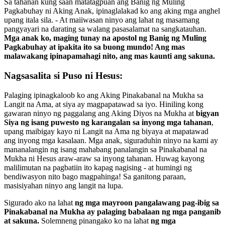
Sa tahanan kung saan matatagpuan ang Banig ng Muling
Pagkabuhay ni Aking Anak, ipinaglalakad ko ang aking mga anghel
upang itala sila. - At maiiwasan ninyo ang lahat ng masamang
pangyayari na darating sa walang pasasalamat na sangkatauhan.
Mga anak ko, maging tunay na apostol ng Banig ng Muling
Pagkabuhay at ipakita ito sa buong mundo! Ang mas
malawakang ipinapamahagi nito, ang mas kaunti ang sakuna.
Nagsasalita si Puso ni Hesus:
Palaging ipinagkaloob ko ang Aking Pinakabanal na Mukha sa
Langit na Ama, at siya ay magpapatawad sa iyo. Hiniling kong
gawaran ninyo ng paggalang ang Aking Diyos na Mukha at
bigyan
Siya ng isang puwesto ng karangalan sa inyong mga tahanan
,
upang maibigay kayo ni Langit na Ama ng biyaya at mapatawad
ang inyong mga kasalaan. Mga anak, siguraduhin ninyo na kami ay
mananalangin ng isang mahabang panalangin sa Pinakabanal na
Mukha ni Hesus araw-araw sa inyong tahanan. Huwag kayong
malilimutan na pagbatiin ito kapag nagising - at humingi ng
bendiwasyon nito bago magpahinga! Sa ganitong paraan,
masisiyahan ninyo ang langit na lupa.
Sigurado ako na lahat
ng mga mayroon pangalawang pag-ibig sa
Pinakabanal na Mukha ay palaging babalaan ng mga panganib
at sakuna.
Solemneng pinangako ko na lahat
ng mga