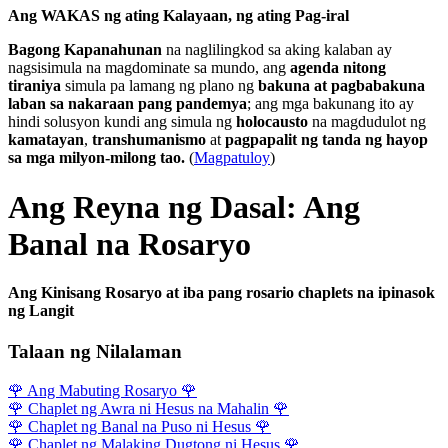
Ang WAKAS ng ating Kalayaan, ng ating Pag-iral
Bagong Kapanahunan
na naglilingkod sa aking kalaban ay
nagsisimula na magdominate sa mundo, ang
agenda nitong
tiraniya
simula pa lamang ng plano ng
bakuna at pagbabakuna
laban sa nakaraan pang pandemya
; ang mga bakunang ito ay
hindi solusyon kundi ang simula ng
holocausto
na magdudulot ng
kamatayan
,
transhumanismo
at
pagpapalit ng tanda ng hayop
sa mga milyon-milong tao.
(
Magpatuloy
)
Ang Reyna ng Dasal: Ang
Banal na Rosaryo
Ang Kinisang Rosaryo at iba pang rosario chaplets na ipinasok
ng Langit
Talaan ng Nilalaman
🌹
Ang Mabuting Rosaryo
🌹
🌹
Chaplet ng Awra ni Hesus na Mahalin
🌹
🌹
Chaplet ng Banal na Puso ni Hesus
🌹
🌹
Chaplet ng Malaking Dugtong ni Hesus
🌹