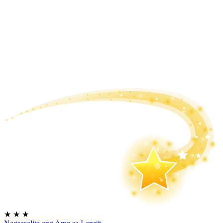
★
★
★