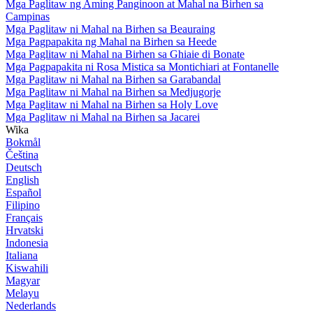
Mga Paglitaw ng Aming Panginoon at Mahal na Birhen sa
Campinas
Mga Paglitaw ni Mahal na Birhen sa Beauraing
Mga Pagpapakita ng Mahal na Birhen sa Heede
Mga Paglitaw ni Mahal na Birhen sa Ghiaie di Bonate
Mga Pagpapakita ni Rosa Mistica sa Montichiari at Fontanelle
Mga Paglitaw ni Mahal na Birhen sa Garabandal
Mga Paglitaw ni Mahal na Birhen sa Medjugorje
Mga Paglitaw ni Mahal na Birhen sa Holy Love
Mga Paglitaw ni Mahal na Birhen sa Jacarei
Wika
Bokmål
Čeština
Deutsch
English
Español
Filipino
Français
Hrvatski
Indonesia
Italiana
Kiswahili
Magyar
Melayu
Nederlands