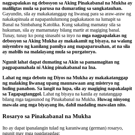
nagpapalakas ng debosyon sa Aking Pinakabanal na Mukha ay
maliligtas mula sa parusa na dumarating sa sangkatauhan.
Gayundin, sila ay makakatanggap ng liwanag para sa araw-araw ng
nakakapinsala at napapanlulumong pagkakataon na lumapit sa
Banal na Simbahang Katolika. Kung sakaling mamatay sila sa
hukuman, sila ay mamamatay bilang martir at magiging banal.
Tunay, tunay ko pong sinasabi sa inyo na
mga nagpapalakas ng
debosyon sa Aking Mukha ay makakamit ng biyaya, na walang
miyembro ng kanilang pamilya ang mapaparusahan, at na sila
ay mabilis na malalayang mula sa purgatoryo.
Ngunit lahat dapat dumating sa Akin sa pamamagitan ng
pagpapamahala ni Aking
pinakabanal na Ina
.
Lahat ng mga deboto ng Diyos na Mukha ay makakatanggap
ng malaking liwanag upang maunawaan ang misteryo ng
huling panahon. Sa langit na lupa, sila ay magiging napakalapit
sa Tagapagtanggol.
Lahat ng biyaya na kanila ay natatanggap
bilang mga tagasunod ng Pinakabanal na Mukha.
Huwag ninyong
mawala ang mga biyayang ito, dahil madaling mawalan nito.
Rosaryo sa Pinakabanal na Mukha
Ito ay dapat ipanalangin tulad ng karaniwang (german) rosaryo,
ngunit may mga pagdaragdag: