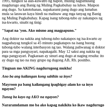
1995, tungkol sa alas-kuwatro ng hapon, muling nagsimulang
magdurugo ang Banig ng Muling Pagkabuhay na lubos. Maipon
ang dugo. Sa katotohanan, napakarami pang dugo ang lumabas
mula sa larawan kaya hindi na malinaw ang mga tanyag ng Banig
ng Muling Pagkabuhay. Kapag isang tubong-tubo ay nakatapos ng
isa-kwarto, sinabi ng tinig:
"Sapat na 'yon. Ako mismo ang magpapuno."
Ang doktor na nakita ang tubong-tubo nakatapos ng isa-kwarto ay
nagpahayag tungkol sa 45 minuto pagkatapos na isang buong
tubong-tubo walang interbasyon ng tao. Walang paliwanag si doktor
para sa mga pangyayari, napakagalit. May 12 saksi ang nakita ng
mga pangyayari. Pagkaraan ay sinuri ang dugo at naging resulta: ito
ay dugo ng tao na may grupo ng dugong AB, Rh. positibo.
Tingnan mo AKING nagdurugong mukha!
Ano ba ang kailangan kong sabihin sa inyo?
Mayroon pa bang kailangang ipagbigay-alam ko sa inyo
ngayon?
Tunog ba kayo ng AKO na ngayon?
Nararamdaman mo ba ako kapag nakikita ko ikaw nagdurugo