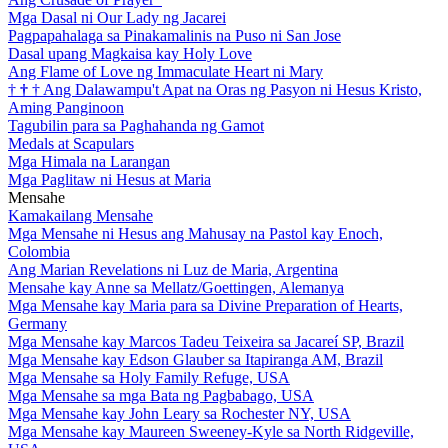
Mga Dasal ni Our Lady ng Jacarei
Pagpapahalaga sa Pinakamalinis na Puso ni San Jose
Dasal upang Magkaisa kay Holy Love
Ang Flame of Love ng Immaculate Heart ni Mary
†
†
†
Ang Dalawampu't Apat na Oras ng Pasyon ni Hesus Kristo,
Aming Panginoon
Tagubilin para sa Paghahanda ng Gamot
Medals at Scapulars
Mga Himala na Larangan
Mga Paglitaw ni Hesus at Maria
Mensahe
Kamakailang Mensahe
Mga Mensahe ni Hesus ang Mahusay na Pastol kay Enoch,
Colombia
Ang Marian Revelations ni Luz de Maria, Argentina
Mensahe kay Anne sa Mellatz/Goettingen, Alemanya
Mga Mensahe kay Maria para sa Divine Preparation of Hearts,
Germany
Mga Mensahe kay Marcos Tadeu Teixeira sa Jacareí SP, Brazil
Mga Mensahe kay Edson Glauber sa Itapiranga AM, Brazil
Mga Mensahe sa Holy Family Refuge, USA
Mga Mensahe sa mga Bata ng Pagbabago, USA
Mga Mensahe kay John Leary sa Rochester NY, USA
Mga Mensahe kay Maureen Sweeney-Kyle sa North Ridgeville,