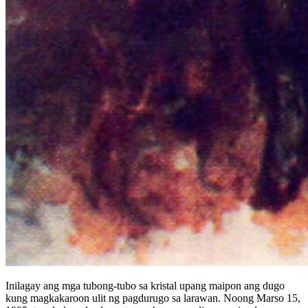
Inilagay ang mga tubong-tubo sa kristal upang maipon ang dugo
kung magkakaroon ulit ng pagdurugo sa larawan. Noong Marso 15,