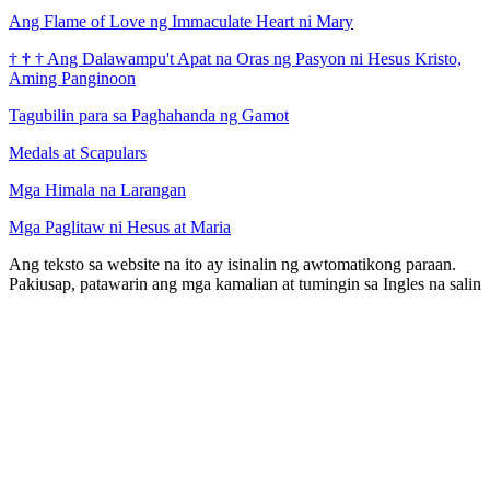
Ang Flame of Love ng Immaculate Heart ni Mary
†
†
†
Ang Dalawampu't Apat na Oras ng Pasyon ni Hesus Kristo,
Aming Panginoon
Tagubilin para sa Paghahanda ng Gamot
Medals at Scapulars
Mga Himala na Larangan
Mga Paglitaw ni Hesus at Maria
Ang teksto sa website na ito ay isinalin ng awtomatikong paraan.
Pakiusap, patawarin ang mga kamalian at tumingin sa Ingles na salin