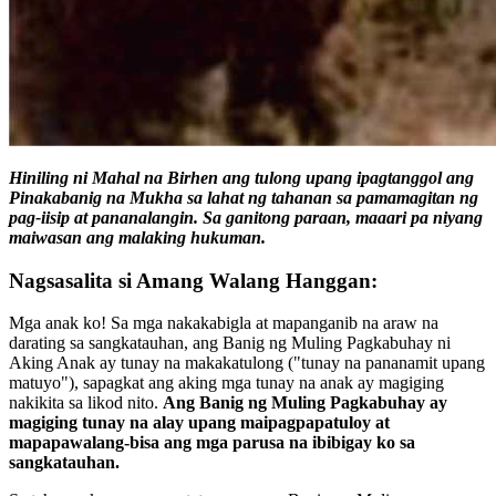
Hiniling ni Mahal na Birhen ang tulong upang ipagtanggol ang
Pinakabanig na Mukha sa lahat ng tahanan sa pamamagitan ng
pag-iisip at pananalangin. Sa ganitong paraan, maaari pa niyang
maiwasan ang malaking hukuman.
Nagsasalita si Amang Walang Hanggan:
Mga anak ko! Sa mga nakakabigla at mapanganib na araw na
darating sa sangkatauhan, ang Banig ng Muling Pagkabuhay ni
Aking Anak ay tunay na makakatulong ("tunay na pananamit upang
matuyo"), sapagkat ang aking mga tunay na anak ay magiging
nakikita sa likod nito.
Ang Banig ng Muling Pagkabuhay ay
magiging tunay na alay upang maipagpapatuloy at
mapapawalang-bisa ang mga parusa na ibibigay ko sa
sangkatauhan.