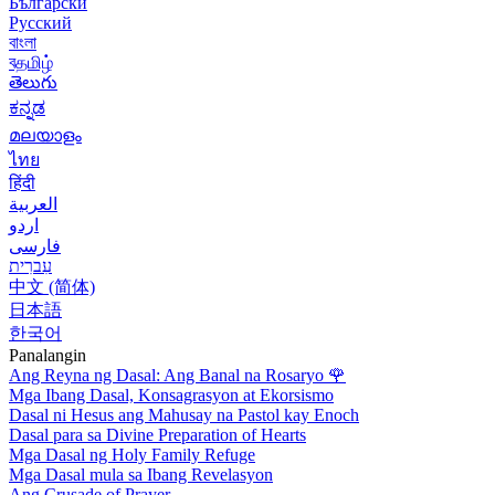
Български
Русский
বাংলা
বதமிழ்
తెలుగు
ಕನ್ನಡ
മലയാളം
ไทย
हिंदी
العربية
اردو
فارسی
עִברִית
中文 (简体)
日本語
한국어
Panalangin
Ang Reyna ng Dasal: Ang Banal na Rosaryo
🌹
Mga Ibang Dasal, Konsagrasyon at Ekorsismo
Dasal ni Hesus ang Mahusay na Pastol kay Enoch
Dasal para sa Divine Preparation of Hearts
Mga Dasal ng Holy Family Refuge
Mga Dasal mula sa Ibang Revelasyon
Ang Crusade of Prayer