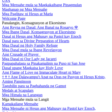
USA
Mga Mensahe mula sa Magkakaibang Pinagmulan
Maghanap ng Mga Mensahe
Mga Paglitaw ni Hesus at Maria
Welcome Page
Panalangin, Konsagrasyon at Ekorsismo
Ang Reyna ng Dasal: Ang Banal na Rosaryo
🌹
Mga Ibang Dasal, Konsagrasyon at Ekorsismo
Dasal ni Hesus ang Mahusay na Pastol kay Enoch
Dasal para sa Divine Preparation of Hearts
Mga Dasal ng Holy Family Refuge
Mga Dasal mula sa Ibang Revelasyon
Ang Crusade of Prayer
Mga Dasal ni Our Lady ng Jacarei
Pagpapahalaga sa Pinakamalinis na Puso ni San Jose
Dasal upang Magkaisa kay Holy Love
Ang Flame of Love ng Immaculate Heart ni Mary
†
†
†
Ang Dalawampu't Apat na Oras ng Pasyon ni Hesus Kristo,
Aming Panginoon
Tagubilin para sa Paghahanda ng Gamot
Medals at Scapulars
Mga Himala na Larangan
Mga Mensahe mula sa Langit
Kamakailang Mensahe
Mga Mensahe ni Hesus ang Mahusay na Pastol kay Enoch,