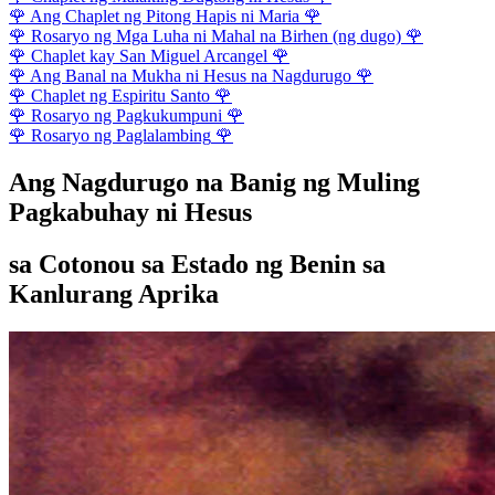
🌹
Ang Chaplet ng Pitong Hapis ni Maria
🌹
🌹
Rosaryo ng Mga Luha ni Mahal na Birhen (ng dugo)
🌹
🌹
Chaplet kay San Miguel Arcangel
🌹
🌹
Ang Banal na Mukha ni Hesus na Nagdurugo
🌹
🌹
Chaplet ng Espiritu Santo
🌹
🌹
Rosaryo ng Pagkukumpuni
🌹
🌹
Rosaryo ng Paglalambing
🌹
Ang Nagdurugo na Banig ng Muling
Pagkabuhay ni Hesus
sa Cotonou sa Estado ng Benin sa
Kanlurang Aprika