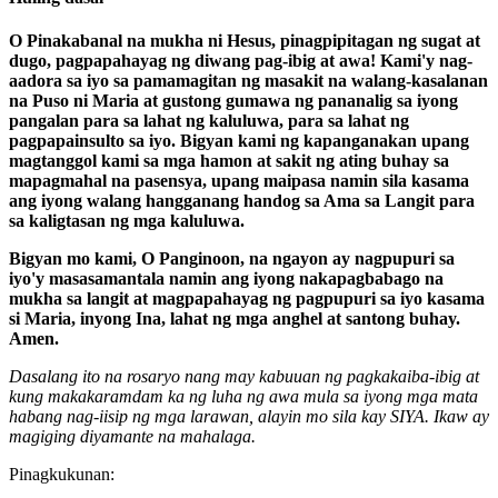
O Pinakabanal na mukha ni Hesus, pinagpipitagan ng sugat at
dugo, pagpapahayag ng diwang pag-ibig at awa! Kami'y nag-
aadora sa iyo sa pamamagitan ng masakit na walang-kasalanan
na Puso ni Maria at gustong gumawa ng pananalig sa iyong
pangalan para sa lahat ng kaluluwa, para sa lahat ng
pagpapainsulto sa iyo. Bigyan kami ng kapanganakan upang
magtanggol kami sa mga hamon at sakit ng ating buhay sa
mapagmahal na pasensya, upang maipasa namin sila kasama
ang iyong walang hangganang handog sa Ama sa Langit para
sa kaligtasan ng mga kaluluwa.
Bigyan mo kami, O Panginoon, na ngayon ay nagpupuri sa
iyo'y masasamantala namin ang iyong nakapagbabago na
mukha sa langit at magpapahayag ng pagpupuri sa iyo kasama
si Maria, inyong Ina, lahat ng mga anghel at santong buhay.
Amen.
Dasalang ito na rosaryo nang may kabuuan ng pagkakaiba-ibig at
kung makakaramdam ka ng luha ng awa mula sa iyong mga mata
habang nag-iisip ng mga larawan, alayin mo sila kay SIYA. Ikaw ay
magiging diyamante na mahalaga.
Pinagkukunan: