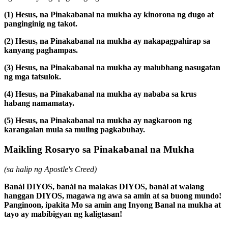
(1)
Hesus, na Pinakabanal na mukha ay kinorona ng dugo at
panginginig ng takot.
(2)
Hesus, na Pinakabanal na mukha ay nakapagpahirap sa
kanyang paghampas.
(3)
Hesus, na Pinakabanal na mukha ay malubhang nasugatan
ng mga tatsulok.
(4)
Hesus, na Pinakabanal na mukha ay nababa sa krus
habang namamatay.
(5)
Hesus, na Pinakabanal na mukha ay nagkaroon ng
karangalan mula sa muling pagkabuhay.
Maikling Rosaryo sa Pinakabanal na Mukha
(sa halip ng Apostle's Creed)
Banál DIYOS, banál na malakas DIYOS, banál at walang
hanggan DIYOS, magawa ng awa sa amin at sa buong mundo!
Panginoon, ipakita Mo sa amin ang Inyong Banal na mukha at
tayo ay mabibigyan ng kaligtasan!