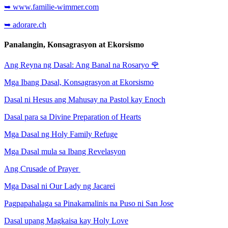
➥ www.familie-wimmer.com
➥ adorare.ch
Panalangin, Konsagrasyon at Ekorsismo
Ang Reyna ng Dasal: Ang Banal na Rosaryo
🌹
Mga Ibang Dasal, Konsagrasyon at Ekorsismo
Dasal ni Hesus ang Mahusay na Pastol kay Enoch
Dasal para sa Divine Preparation of Hearts
Mga Dasal ng Holy Family Refuge
Mga Dasal mula sa Ibang Revelasyon
Ang Crusade of Prayer
Mga Dasal ni Our Lady ng Jacarei
Pagpapahalaga sa Pinakamalinis na Puso ni San Jose
Dasal upang Magkaisa kay Holy Love