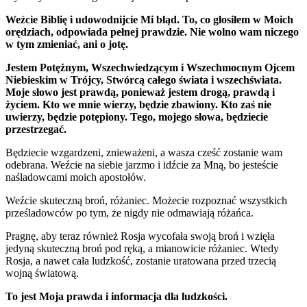
Weźcie Biblię i udowodnijcie Mi błąd. To, co głosiłem w Moich
orędziach, odpowiada pełnej prawdzie. Nie wolno wam niczego
w tym zmieniać, ani o jotę.
Jestem Potężnym, Wszechwiedzącym i Wszechmocnym Ojcem
Niebieskim w Trójcy, Stwórcą całego świata i wszechświata.
Moje słowo jest prawdą, ponieważ jestem drogą, prawdą i
życiem. Kto we mnie wierzy, będzie zbawiony. Kto zaś nie
uwierzy, będzie potępiony. Tego, mojego słowa, będziecie
przestrzegać.
Będziecie wzgardzeni, znieważeni, a wasza cześć zostanie wam
odebrana. Weźcie na siebie jarzmo i idźcie za Mną, bo jesteście
naśladowcami moich apostołów.
Weźcie skuteczną broń, różaniec. Możecie rozpoznać wszystkich
prześladowców po tym, że nigdy nie odmawiają różańca.
Pragnę, aby teraz również Rosja wycofała swoją broń i wzięła
jedyną skuteczną broń pod ręką, a mianowicie różaniec. Wtedy
Rosja, a nawet cała ludzkość, zostanie uratowana przed trzecią
wojną światową.
To jest Moja prawda i informacja dla ludzkości.