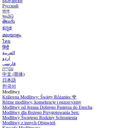
Български
Русский
বাংলা
বதமிழ்
తెలుగు
ಕನ್ನಡ
മലയാളം
ไทย
हिंदी
العربية
اردو
فارسی
עִברִית
中文 (简体)
日本語
한국어
Modlitwy
Královna Modlitwy: Święty Różaniec
🌹
Różne modlitwy, konsekracje i egzorcyzmy
Modlitwy od Jezusa Dobrego Pasterza do Enocha
Modlitwy dla Bożego Przygotowania Serc
Modlitwy Świętego Rodziny Schronienia
Modlitwy z innych Objawień
Krusada Modlitewna