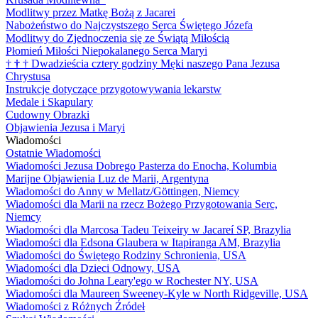
Modlitwy przez Matkę Bożą z Jacarei
Nabożeństwo do Najczystszego Serca Świętego Józefa
Modlitwy do Zjednoczenia się ze Świątą Miłością
Płomień Miłości Niepokalanego Serca Maryi
†
†
†
Dwadzieścia cztery godziny Męki naszego Pana Jezusa
Chrystusa
Instrukcje dotyczące przygotowywania lekarstw
Medale i Skapulary
Cudowny Obrazki
Objawienia Jezusa i Maryi
Wiadomości
Ostatnie Wiadomości
Wiadomości Jezusa Dobrego Pasterza do Enocha, Kolumbia
Marijne Objawienia Luz de Marii, Argentyna
Wiadomości do Anny w Mellatz/Göttingen, Niemcy
Wiadomości dla Marii na rzecz Bożego Przygotowania Serc,
Niemcy
Wiadomości dla Marcosa Tadeu Teixeiry w Jacareí SP, Brazylia
Wiadomości dla Edsona Glaubera w Itapiranga AM, Brazylia
Wiadomości do Świętego Rodziny Schronienia, USA
Wiadomości dla Dzieci Odnowy, USA
Wiadomości do Johna Leary'ego w Rochester NY, USA
Wiadomości dla Maureen Sweeney-Kyle w North Ridgeville, USA
Wiadomości z Różnych Źródeł