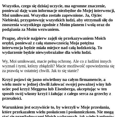
Wszystko, czego się dzisiaj uczycie, ma ogromne znaczenie,
ponieważ daję wam informacje niezbędne do Mojej interwencji,
Moi umiłowani. Wszystko zostało zapewnione. Ja, Ojciec
Niebieski, przygotowuję wszystkich ludzi, aby otrzymali siłę do
znoszenia wszystkiego zgodnie z Moim planem i wolą oraz do
podążania za Moim wezwaniem.
Pragnę, abyście najpierw zajęli się przekazywaniem Moich
orędzi, ponieważ z całą stanowczością Moja potężna
interwencja będzie miała miejsce nad całą ludzkością. To
wydarzenie będzie niewyobrażalne dla wielu ludzi.
Wy, Moi umiłowani, macie pełną ochronę. Ale co z ludźmi innych
wyznań i tymi, którzy zbłądzili? Macie możliwość opowiedzenia się
za prawdą w ostatniej chwili. Jak to się stanie?
Krzyż pojawi się jasno oświetlony na całym firmamencie, a
wielu może w jednej chwili żałować swojej poważnej winy lub
uciec pod krzyż Meggena lub Eisenberga, akceptując w ten
sposób swój własny krzyż i żałując z całego serca za grzechy z
przeszłości.
Warunkiem jest oczywiście to, by wierzyli w Moje przesłania,
które przekazałem wielu posłańcom i posłanniczkom. Nie mogą
stać się prześladowcami Moich wybranych, jak wielu kapłanów