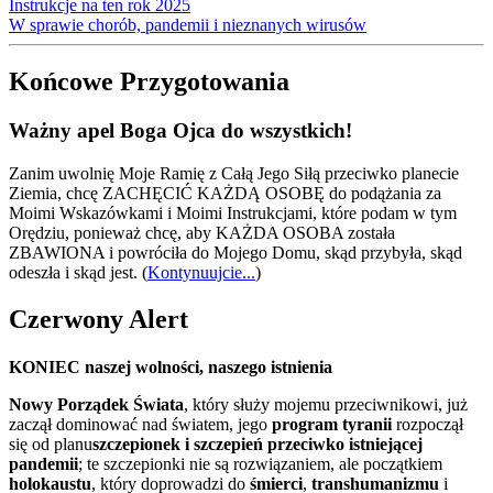
Instrukcje na ten rok 2025
W sprawie chorób, pandemii i nieznanych wirusów
Końcowe Przygotowania
Ważny apel Boga Ojca do wszystkich!
Zanim uwolnię Moje Ramię z Całą Jego Siłą przeciwko planecie
Ziemia, chcę ZACHĘCIĆ KAŻDĄ OSOBĘ do podążania za
Moimi Wskazówkami i Moimi Instrukcjami, które podam w tym
Orędziu, ponieważ chcę, aby KAŻDA OSOBA została
ZBAWIONA i powróciła do Mojego Domu, skąd przybyła, skąd
odeszła i skąd jest.
(
Kontynuujcie...
)
Czerwony Alert
KONIEC naszej wolności, naszego istnienia
Nowy Porządek Świata
, który służy mojemu przeciwnikowi, już
zaczął dominować nad światem, jego
program tyranii
rozpoczął
się od planu
szczepionek i szczepień przeciwko istniejącej
pandemii
; te szczepionki nie są rozwiązaniem, ale początkiem
holokaustu
, który doprowadzi do
śmierci
,
transhumanizmu
i