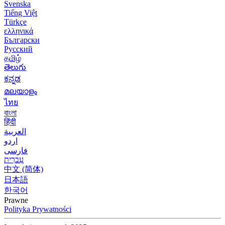
Svenska
Tiếng Việt
Türkçe
ελληνικά
Български
Русский
தமிழ்
తెలుగు
ಕನ್ನಡ
മലയാളം
ไทย
বাংলা
हिंदी
العربية
اردو
فارسی
עִברִית
中文 (简体)
日本語
한국어
Prawne
Polityka Prywatności