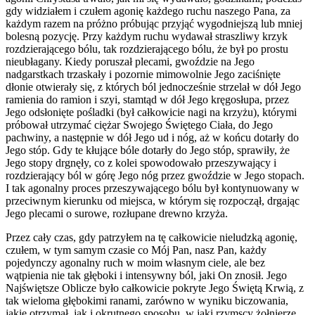
gdy widziałem i czułem agonię każdego ruchu naszego Pana, za
każdym razem na próżno próbując przyjąć wygodniejszą lub mniej
bolesną pozycję. Przy każdym ruchu wydawał straszliwy krzyk
rozdzierającego bólu, tak rozdzierającego bólu, że był po prostu
nieubłagany. Kiedy poruszał plecami, gwoździe na Jego
nadgarstkach trzaskały i pozornie mimowolnie Jego zaciśnięte
dłonie otwierały się, z których ból jednocześnie strzelał w dół Jego
ramienia do ramion i szyi, stamtąd w dół Jego kręgosłupa, przez
Jego odsłonięte pośladki (był całkowicie nagi na krzyżu), którymi
próbował utrzymać ciężar Swojego Świętego Ciała, do Jego
pachwiny, a następnie w dół Jego ud i nóg, aż w końcu dotarły do
Jego stóp. Gdy te kłujące bóle dotarły do Jego stóp, sprawiły, że
Jego stopy drgnęły, co z kolei spowodowało przeszywający i
rozdzierający ból w górę Jego nóg przez gwoździe w Jego stopach.
I tak agonalny proces przeszywającego bólu był kontynuowany w
przeciwnym kierunku od miejsca, w którym się rozpoczął, drgając
Jego plecami o surowe, rozłupane drewno krzyża.
Przez cały czas, gdy patrzyłem na tę całkowicie nieludzką agonię,
czułem, w tym samym czasie co Mój Pan, nasz Pan, każdy
pojedynczy agonalny ruch w moim własnym ciele, ale bez
wątpienia nie tak głęboki i intensywny ból, jaki On znosił. Jego
Najświętsze Oblicze było całkowicie pokryte Jego Świętą Krwią, z
tak wieloma głębokimi ranami, zarówno w wyniku biczowania,
jakie otrzymał, jak i okrutnego sposobu, w jaki rzymscy żołnierze