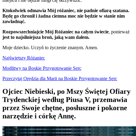
miejscu i nie będzie mógł cię skrzywdzić.
Ktokolwiek odmawia Mój różaniec, nie padnie ofiarą szatana.
Będę go chronił i żadna ciemna moc nie będzie w stanie nim
zawładnąć.
Rozpowszechniajcie Mój Różaniec na całym świecie
, ponieważ
jest to najsilniejsza broń, jaką wam dałem.
Moje dziecko. Uczyń to życzenie znanym. Amen.
Najświętszy Różaniec
Modlitwy na Boskie Przygotowanie Serc
Przeczytaj Orędzia dla Marii na Boskie Przygotowanie Serc
Ojciec Niebieski, po Mszy Świętej Ofiary
Trydenckiej według Piusa V, przemawia
przez Swoje chętne, posłuszne i pokorne
narzędzie i córkę Annę.