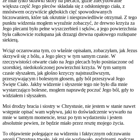
że miał tylko skrawki skóry na plecach, gdzie zdecydowanie
większa część Jego pleców składała się z odsłoniętego ciała, z
mnóstwem oczywiście głębokich cięć spowodowanych
biczowaniem, które tak okrutnie i niesprawiedliwie otrzymał. Z tego
punktu widzenia mogłem wyraźnie zobaczyć, że drewno krzyża za
Jego plecami było pełne wyszczerbień i sęków, a jego powierzchnia
była całkowicie rozłupana jak drzazgi drewna opałowego rozłupane
siekierą.
Wciąż oczarowana tym, co właśnie opisałam, zobaczyłam, jak Jezus
skrzywił się z bólu, a Jego plecy w tym samym czasie. W
rzeczywistości otwarte ciało na Jego plecach było posiniaczone od
szorstkiej, niedokończonej powierzchni krzyża. W tym samym
czasie słyszałem, jak głośno krzyczy najstraszliwszym,
przeszywającym i bolesnym głosem, gdy ból przeszywał Jego
Święte Ciało. Jakby widzenie i słyszenie tego nie było dla mnie
wystarczająco bolesne, mogłem naprawdę poczuć Jego ból, gdy to
widziałem i słyszałem.
Moi drodzy bracia i siostry w Chrystusie, nie jestem w stanie nawet
wstępnie opisać wam wpływu, jaki to doświadczenie wywarło na
mnie w tamtym momencie, teraz po tym wydarzeniu i jestem
absolutnie pewien, że będzie miało przez resztę mojego życia.
To objawienie polegające na widzeniu i faktycznym odczuwaniu
agonii Chrystusa trwało, jak mi się wydawało, godzinami, podczas