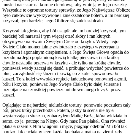
musieli naciskać na koronę cierniową, aby wbić ją w Jego czaszkę.
Wszystkie te ogromne tortury sprawiły, że Jego Najświętsze Oblicze
było całkowicie wykrzywione i zniekształcone bólem, a im bardziej
krzyczał, tym bardziej Jego Oblicze się zniekształcało.
Krzyczał tak głośno, aby ból ustąpił, ale im bardziej krzyczał, tym
bardziej ból narastał i tym więcej otarć skóry i ran kłutych
otrzymywał na Swoim Świętym Ciele od krzyku. Wtedy Jego
Święte Ciało momentalnie zwiotczało z czystego wyczerpania
krzykiem i agonalnym cierpieniem, a Jego Święta Głowa opadła do
przodu na Jego poplamioną krwią klatkę piersiową i na krótką
chwilę nastąpiła przerwa w krzyku - ale tylko na krótką chwilę,
ponieważ wtedy zaczął się dusić, a próbując wdychać powietrze do
płuc, zaczął dusić się śluzem i krwią, co z kolei spowodowało
kaszel. To z kolei wywołało reakcję łańcuchową ponownej agonii,
bólu i krzyku, ponieważ Jego Święte Ciało było dalej ścierane i
przebijane na szorstkiej powierzchni drewnianego krzyża przez
kaszel.
Oglądając te najbardziej nieludzkie tortury, ponownie poczułem cały
ból, przez który przechodził. Potem, jakby ta scena nie była
wystarczająco straszna, zobaczyłem Matkę Bożą, która widziała to
samo, co ja, patrząc na Niego. Gdy nasz Pan płakał, Ona również
płakała razem z Nim w agonii i męce, pragnąc odebrać Mu ból tak
bardzo, jak chciałaby tego każda kochająca matka na ziemi, gdy