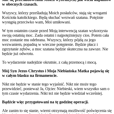
w obecnych czasach.
Wszyscy, którzy prześladują Moich posłańców, stają się wrogami
Kościoła katolickiego. Będą słuchać wezwań szatana. Potężnie
wystąpią przeciwko wam, Moi umiłowani.
W tym ostatnim czasie przed Moją interwencją szatan wykorzysta
swoją ostatnią moc. Zada ostatni i najpotężniejszy cios. Potem cała
moc zostanie mu odebrana. Wszyscy, którzy pójdą za jego
wezwaniem, popadną w wieczne potępienie. Będzie płacz i
zgrzytanie zębów, a moc szatana będzie skuteczna na zawsze. Nie
będzie już odwrotu.
To wydarzenie nadejdzie okrutnie, z całą przemocą i mocą.
Mój Syn Jezus Chrystus i Moja Niebiańska Matka pojawią się
w całym blasku na firmamencie.
Nikt nie będzie w stanie tego wyjaśnić. Nikt nie może tego
przewidzieć, ponieważ Ja, Ojciec Niebieski, wiem wszystko sam o
tym czasie wydarzenia. Nikt też nie będzie wiedział wcześniej.
Bądźcie więc przygotowani na tę godzinę operacji.
Ale zanim to się stanie, wierni otrzymają możliwość poświęcenia się