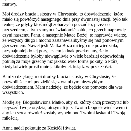
martwy.
Moi drodzy bracia i siostry w Chrystusie, to doświadczenie, które
miało się powtórzyć następnego dnia przy dwunastej stacji, było tak
realne, że gdyby ktoś mógł zobaczyć i poczuć to, przez co
przeszedłem, a tym samym uświadomić sobie, co grzech naprawdę
czyni naszemu Panu, a następnie Matce Bożej, to naprawdę wierzę,
że wszyscy długo i mocno zastanawialibyśmy się nad ponownym
grzeszeniem. Nawet jeśli Matka Boża mi tego nie powiedziała,
przynajmniej do tej pory, jestem jednak przekonany, że to
doświadczenie byłoby niewątpliwie o wiele bardziej odpowiednią
pokutą za moje grzechy niż jakakolwiek forma pokuty, o którą
kiedykolwiek prosił mnie jakikolwiek ksiądz w przeszłości.
Bardzo dziękuję, moi drodzy bracia i siostry w Chrystusie, że
pozwoliliście mi podzielić się z wami tym niezwykłym
doświadczeniem. Mam nadzieję, że będzie ono pomocne dla was
wszystkich.
Modlę się, Błogosławiona Matko, aby ci, którzy chcą przeczytać lub
usłyszeć Twoje orędzia, otrzymali je z Twoim błogosławieństwem i
aby ich serca również zostały wypełnione Twoimi łaskami i Twoją
miłością.
Anna nadal pokutuje za Kościół i świat.