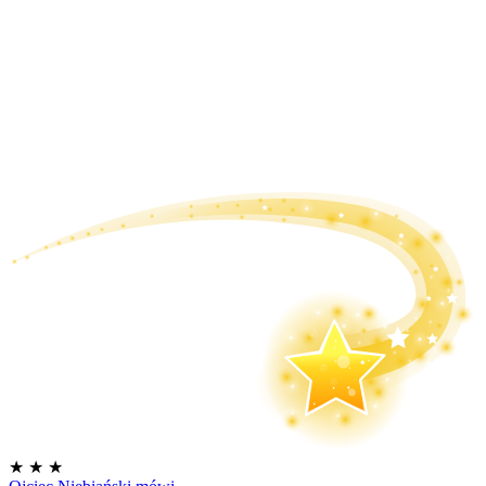
★
★
★