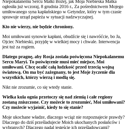
Niepokalanemu Sercu Matki Bożej, jak Moja Niebieska Matka
ogłosiła już wczoraj, 8 grudnia 2016 r., Za pośrednictwem Mojego
umiłowanego syna kapłańskiego w Getyndze, który w tym czasie
sprawuje urząd papieża w sytuacji nadzwyczajnej.
Kto nie wierzy, nie będzie chroniony.
Moi umiłowani synowie kapłani, obudźcie się i nawróćcie, bo Ja,
Ojciec Niebieski, przyjdę w wielkiej mocy i chwale. Interwencja
jest tuż za rogiem.
Dlatego pragnę, aby Rosja została poświęcona Niepokalanemu
Sercu Maryi. To poświęcenie musi mieć miejsce, Moi
umiłowani. Chcę ocalić całą ludzkość przed trzecią wojną
światową. On ma być zażegnany, to jest Moje życzenie dla
wszystkich, którzy wierzą i modlą się.
Nikt nie zrozumie, co się wtedy stanie.
Wielka kula ognia przetoczy się nad ziemią i całe regiony
zostaną zniszczone. Czy możecie to zrozumieć, Moi umiłowani?
Czy możecie wyjaśnić, kiedy to się stanie?
Moje ukochane władze, dlaczego wciąż nie rozpoznajecie prawdy?
Dlaczego do dziś prześladujecie Moich ukochanych posłańców i
wybranych? Dlaczego nadal jesteście ich prześladowcami?