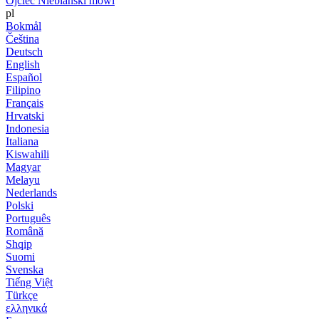
Ojciec Niebiański mówi
pl
Bokmål
Čeština
Deutsch
English
Español
Filipino
Français
Hrvatski
Indonesia
Italiana
Kiswahili
Magyar
Melayu
Nederlands
Polski
Português
Română
Shqip
Suomi
Svenska
Tiếng Việt
Türkçe
ελληνικά