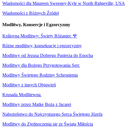
Wiadomości dla Maureen Sweeney-Kyle w North Ridgeville, USA
Wiadomości z Różnych Źródeł
Modlitwy, Konsercje i Egzorcyzmy
Královna Modlitwy: Święty Różaniec
🌹
Różne modlitwy, konsekracje i egzorcyzmy
Modlitwy od Jezusa Dobrego Pasterza do Enocha
Modlitwy dla Bożego Przygotowania Serc
Modlitwy Świętego Rodziny Schronienia
Modlitwy z innych Objawień
Krusada Modlitewna
Modlitwy przez Matkę Bożą z Jacarei
Nabożeństwo do Najczystszego Serca Świętego Józefa
Modlitwy do Zjednoczenia się ze Świątą Miłością