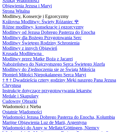
Szukaj Wiadomości
Objawienia Jezusa i Maryi
Strona Witalna
Modlitwy, Konsercje i Egzorcyzmy
Královna Modlitwy: Święty Różaniec
🌹
Różne modlitwy, konsekracje i egzorcyzmy
Modlitwy od Jezusa Dobrego Pasterza do Enocha
Modlitwy dla Bożego Przygotowania Serc
Modlitwy Świętego Rodziny Schronienia
Modlitwy z innych Objawień
Krusada Modlitewna
Modlitwy przez Matkę Bożą z Jacarei
Nabożeństwo do Najczystszego Serca Świętego Józefa
Modlitwy do Zjednoczenia się ze Świątą Miłością
Płomień Miłości Niepokalanego Serca Maryi
†
†
†
Dwadzieścia cztery godziny Męki naszego Pana Jezusa
Chrystusa
Instrukcje dotyczące przygotowywania lekarstw
Medale i Skapulary
Cudowny Obrazki
Wiadomości z Nieba
Ostatnie Wiadomości
Wiadomości Jezusa Dobrego Pasterza do Enocha, Kolumbia
Marijne Objawienia Luz de Marii, Argentyna
Wiadomości do Anny w Mellatz/Göttingen, Niemcy