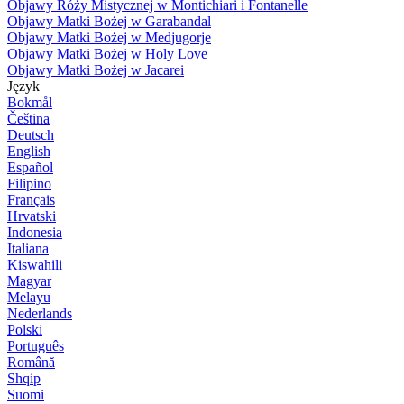
Objawy Róży Mistycznej w Montichiari i Fontanelle
Objawy Matki Bożej w Garabandal
Objawy Matki Bożej w Medjugorje
Objawy Matki Bożej w Holy Love
Objawy Matki Bożej w Jacarei
Język
Bokmål
Čeština
Deutsch
English
Español
Filipino
Français
Hrvatski
Indonesia
Italiana
Kiswahili
Magyar
Melayu
Nederlands
Polski
Português
Română
Shqip
Suomi