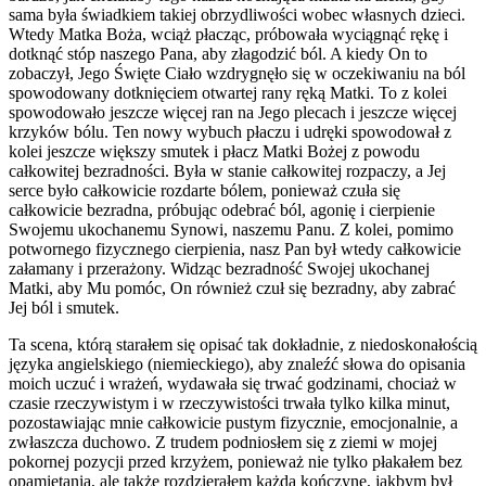
sama była świadkiem takiej obrzydliwości wobec własnych dzieci.
Wtedy Matka Boża, wciąż płacząc, próbowała wyciągnąć rękę i
dotknąć stóp naszego Pana, aby złagodzić ból. A kiedy On to
zobaczył, Jego Święte Ciało wzdrygnęło się w oczekiwaniu na ból
spowodowany dotknięciem otwartej rany ręką Matki. To z kolei
spowodowało jeszcze więcej ran na Jego plecach i jeszcze więcej
krzyków bólu. Ten nowy wybuch płaczu i udręki spowodował z
kolei jeszcze większy smutek i płacz Matki Bożej z powodu
całkowitej bezradności. Była w stanie całkowitej rozpaczy, a Jej
serce było całkowicie rozdarte bólem, ponieważ czuła się
całkowicie bezradna, próbując odebrać ból, agonię i cierpienie
Swojemu ukochanemu Synowi, naszemu Panu. Z kolei, pomimo
potwornego fizycznego cierpienia, nasz Pan był wtedy całkowicie
załamany i przerażony. Widząc bezradność Swojej ukochanej
Matki, aby Mu pomóc, On również czuł się bezradny, aby zabrać
Jej ból i smutek.
Ta scena, którą starałem się opisać tak dokładnie, z niedoskonałością
języka angielskiego (niemieckiego), aby znaleźć słowa do opisania
moich uczuć i wrażeń, wydawała się trwać godzinami, chociaż w
czasie rzeczywistym i w rzeczywistości trwała tylko kilka minut,
pozostawiając mnie całkowicie pustym fizycznie, emocjonalnie, a
zwłaszcza duchowo. Z trudem podniosłem się z ziemi w mojej
pokornej pozycji przed krzyżem, ponieważ nie tylko płakałem bez
opamiętania, ale także rozdzierałem każdą kończynę, jakbym był