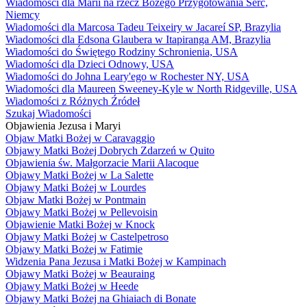
Wiadomości dla Marii na rzecz Bożego Przygotowania Serc,
Niemcy
Wiadomości dla Marcosa Tadeu Teixeiry w Jacareí SP, Brazylia
Wiadomości dla Edsona Glaubera w Itapiranga AM, Brazylia
Wiadomości do Świętego Rodziny Schronienia, USA
Wiadomości dla Dzieci Odnowy, USA
Wiadomości do Johna Leary'ego w Rochester NY, USA
Wiadomości dla Maureen Sweeney-Kyle w North Ridgeville, USA
Wiadomości z Różnych Źródeł
Szukaj Wiadomości
Objawienia Jezusa i Maryi
Objaw Matki Bożej w Caravaggio
Objawy Matki Bożej Dobrych Zdarzeń w Quito
Objawienia św. Małgorzacie Marii Alacoque
Objawy Matki Bożej w La Salette
Objawy Matki Bożej w Lourdes
Objaw Matki Bożej w Pontmain
Objawy Matki Bożej w Pellevoisin
Objawienie Matki Bożej w Knock
Objawy Matki Bożej w Castelpetroso
Objawy Matki Bożej w Fatimie
Widzenia Pana Jezusa i Matki Bożej w Kampinach
Objawy Matki Bożej w Beauraing
Objawy Matki Bożej w Heede
Objawy Matki Bożej na Ghiaiach di Bonate