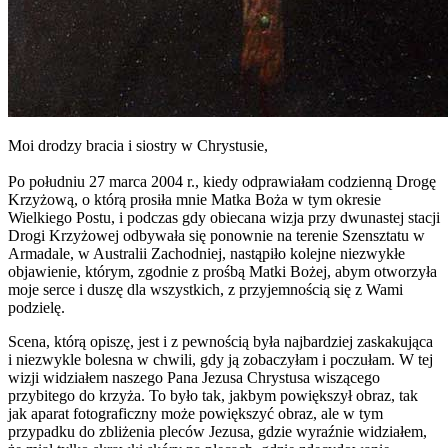
Moi drodzy bracia i siostry w Chrystusie,
Po południu 27 marca 2004 r., kiedy odprawiałam codzienną Drogę
Krzyżową, o którą prosiła mnie Matka Boża w tym okresie
Wielkiego Postu, i podczas gdy obiecana wizja przy dwunastej stacji
Drogi Krzyżowej odbywała się ponownie na terenie Szensztatu w
Armadale, w Australii Zachodniej, nastąpiło kolejne niezwykłe
objawienie, którym, zgodnie z prośbą Matki Bożej, abym otworzyła
moje serce i duszę dla wszystkich, z przyjemnością się z Wami
podzielę.
Scena, którą opiszę, jest i z pewnością była najbardziej zaskakująca
i niezwykle bolesna w chwili, gdy ją zobaczyłam i poczułam. W tej
wizji widziałem naszego Pana Jezusa Chrystusa wiszącego
przybitego do krzyża. To było tak, jakbym powiększył obraz, tak
jak aparat fotograficzny może powiększyć obraz, ale w tym
przypadku do zbliżenia pleców Jezusa, gdzie wyraźnie widziałem,