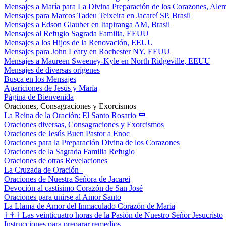
Mensajes a María para La Divina Preparación de los Corazones, Ale
Mensajes para Marcos Tadeu Teixeira en Jacareí SP, Brasil
Mensajes a Edson Glauber en Itapiranga AM, Brasil
Mensajes al Refugio Sagrada Familia, EEUU
Mensajes a los Hijos de la Renovación, EEUU
Mensajes para John Leary en Rochester NY, EEUU
Mensajes a Maureen Sweeney-Kyle en North Ridgeville, EEUU
Mensajes de diversas orígenes
Busca en los Mensajes
Apariciones de Jesús y María
Página de Bienvenida
Oraciones, Consagraciones y Exorcismos
La Reina de la Oración: El Santo Rosario
🌹
Oraciones diversas, Consagraciones y Exorcismos
Oraciones de Jesús Buen Pastor a Enoc
Oraciones para la Preparación Divina de los Corazones
Oraciones de la Sagrada Familia Refugio
Oraciones de otras Revelaciones
La Cruzada de Oración
Oraciones de Nuestra Señora de Jacarei
Devoción al castísimo Corazón de San José
Oraciones para unirse al Amor Santo
La Llama de Amor del Inmaculado Corazón de María
†
†
†
Las veinticuatro horas de la Pasión de Nuestro Señor Jesucristo
Instrucciones para preparar remedios