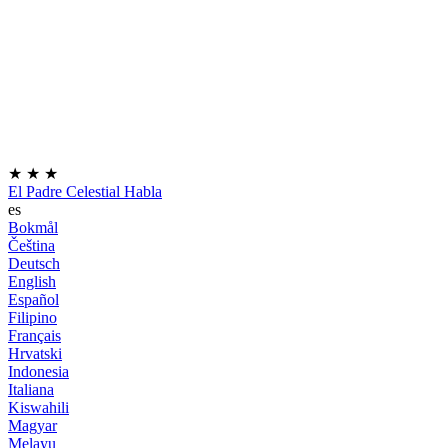
★
★
★
El Padre Celestial Habla
es
Bokmål
Čeština
Deutsch
English
Español
Filipino
Français
Hrvatski
Indonesia
Italiana
Kiswahili
Magyar
Melayu