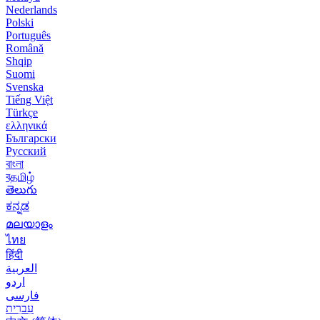
Nederlands
Polski
Português
Română
Shqip
Suomi
Svenska
Tiếng Việt
Türkçe
ελληνικά
Български
Русский
বাংলা
বதமிழ்
తెలుగు
ಕನ್ನಡ
മലയാളം
ไทย
हिंदी
العربية
اردو
فارسی
עִברִית