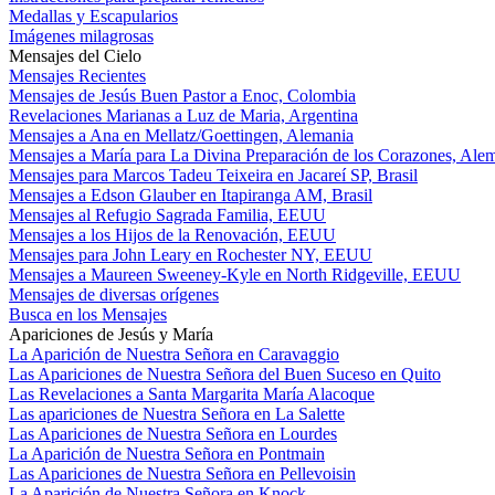
Medallas y Escapularios
Imágenes milagrosas
Mensajes del Cielo
Mensajes Recientes
Mensajes de Jesús Buen Pastor a Enoc, Colombia
Revelaciones Marianas a Luz de Maria, Argentina
Mensajes a Ana en Mellatz/Goettingen, Alemania
Mensajes a María para La Divina Preparación de los Corazones, Ale
Mensajes para Marcos Tadeu Teixeira en Jacareí SP, Brasil
Mensajes a Edson Glauber en Itapiranga AM, Brasil
Mensajes al Refugio Sagrada Familia, EEUU
Mensajes a los Hijos de la Renovación, EEUU
Mensajes para John Leary en Rochester NY, EEUU
Mensajes a Maureen Sweeney-Kyle en North Ridgeville, EEUU
Mensajes de diversas orígenes
Busca en los Mensajes
Apariciones de Jesús y María
La Aparición de Nuestra Señora en Caravaggio
Las Apariciones de Nuestra Señora del Buen Suceso en Quito
Las Revelaciones a Santa Margarita María Alacoque
Las apariciones de Nuestra Señora en La Salette
Las Apariciones de Nuestra Señora en Lourdes
La Aparición de Nuestra Señora en Pontmain
Las Apariciones de Nuestra Señora en Pellevoisin
La Aparición de Nuestra Señora en Knock