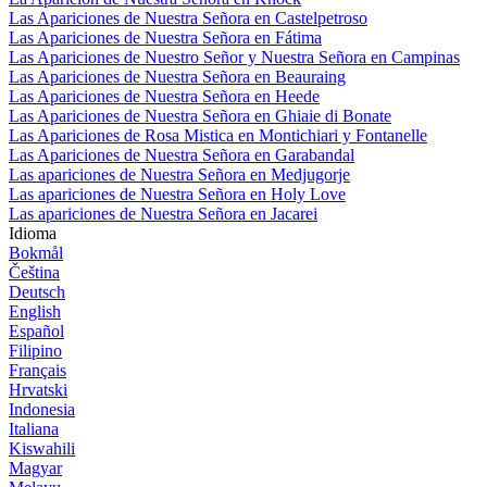
Las Apariciones de Nuestra Señora en Castelpetroso
Las Apariciones de Nuestra Señora en Fátima
Las Apariciones de Nuestro Señor y Nuestra Señora en Campinas
Las Apariciones de Nuestra Señora en Beauraing
Las Apariciones de Nuestra Señora en Heede
Las Apariciones de Nuestra Señora en Ghiaie di Bonate
Las Apariciones de Rosa Mistica en Montichiari y Fontanelle
Las Apariciones de Nuestra Señora en Garabandal
Las apariciones de Nuestra Señora en Medjugorje
Las apariciones de Nuestra Señora en Holy Love
Las apariciones de Nuestra Señora en Jacarei
Idioma
Bokmål
Čeština
Deutsch
English
Español
Filipino
Français
Hrvatski
Indonesia
Italiana
Kiswahili
Magyar