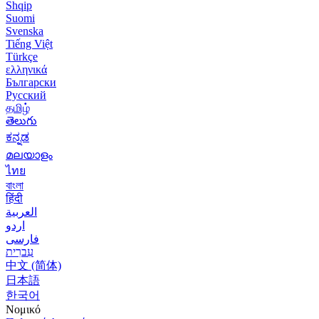
Shqip
Suomi
Svenska
Tiếng Việt
Türkçe
ελληνικά
Български
Русский
தமிழ்
తెలుగు
ಕನ್ನಡ
മലയാളം
ไทย
বাংলা
हिंदी
العربية
اردو
فارسی
עִברִית
中文 (简体)
日本語
한국어
Νομικό