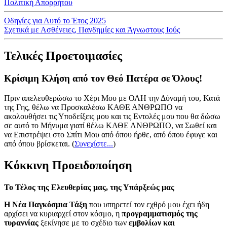
Πολιτική Απορρήτου
Οδηγίες για Αυτό το Έτος 2025
Σχετικά με Ασθένειες, Πανδημίες και Άγνωστους Ιούς
Τελικές Προετοιμασίες
Κρίσιμη Κλήση από τον Θεό Πατέρα σε Όλους!
Πριν απελευθερώσω το Χέρι Μου με ΟΛΗ την Δύναμή του, Κατά
της Γης, θέλω να Προσκαλέσω ΚΑΘΕ ΑΝΘΡΩΠΟ να
ακολουθήσει τις Υποδείξεις μου και τις Εντολές μου που θα δώσω
σε αυτό το Μήνυμα γιατί θέλω ΚΑΘΕ ΑΝΘΡΩΠΟ, να Σωθεί και
να Επιστρέψει στο Σπίτι Μου από όπου ήρθε, από όπου έφυγε και
από όπου βρίσκεται.
(
Συνεχίστε...
)
Κόκκινη Προειδοποίηση
Το Τέλος της Ελευθερίας μας, της Υπάρξεώς μας
Η Νέα Παγκόσμια Τάξη
που υπηρετεί τον εχθρό μου έχει ήδη
αρχίσει να κυριαρχεί στον κόσμο, η
προγραμματισμός της
τυραννίας
ξεκίνησε με το σχέδιο των
εμβολίων και