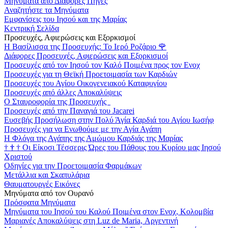
Μηνύματα από Διάφορες Πηγές
Αναζητήστε τα Μηνύματα
Εμφανίσεις του Ιησού και της Μαρίας
Κεντρική Σελίδα
Προσευχές, Αφιερώσεις και Εξορκισμοί
Η Βασίλισσα της Προσευχής: Το Ιερό Ροζάριο
🌹
Διάφορες Προσευχές, Αφιερώσεις και Εξορκισμοί
Προσευχές από τον Ιησού τον Καλό Ποιμένα προς τον Ενοχ
Προσευχές για τη Θεϊκή Προετοιμασία των Καρδιών
Προσευχές του Αγίου Οικογενειακού Καταφυγίου
Προσευχές από άλλες Αποκαλύψεις
Ο Σταυροφορία της Προσευχής
Προσευχές από την Παναγιά του Jacarei
Ευσεβής Προσήλωση στην Πολύ Άγία Καρδιά του Αγίου Ιωσήφ
Προσευχές για να Ενωθούμε με την Αγία Αγάπη
Η Φλόγα της Αγάπης της Αμώμου Καρδιάς της Μαρίας
†
†
†
Οι Είκοσι Τέσσερις Ώρες του Πάθους του Κυρίου μας Ιησού
Χριστού
Οδηγίες για την Προετοιμασία Φαρμάκων
Μετάλλια και Σκαπυλάρια
Θαυματουργές Εικόνες
Μηνύματα από τον Ουρανό
Πρόσφατα Μηνύματα
Μηνύματα του Ιησού του Καλού Ποιμένα στον Ενοχ, Κολομβία
Μαριανές Αποκαλύψεις στη Luz de Maria, Αργεντινή