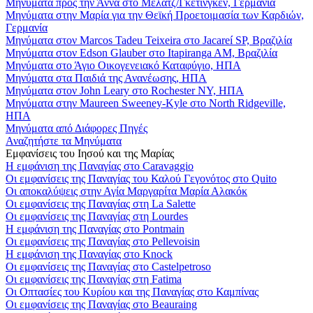
Μηνύματα προς την Άννα στο Μέλατζ/Γκέτινγκεν, Γερμανία
Μηνύματα στην Μαρία για την Θεϊκή Προετοιμασία των Καρδιών,
Γερμανία
Μηνύματα στον Marcos Tadeu Teixeira στο Jacareí SP, Βραζιλία
Μηνύματα στον Edson Glauber στο Itapiranga AM, Βραζιλία
Μηνύματα στο Άγιο Οικογενειακό Καταφύγιο, ΗΠΑ
Μηνύματα στα Παιδιά της Ανανέωσης, ΗΠΑ
Μηνύματα στον John Leary στο Rochester NY, ΗΠΑ
Μηνύματα στην Maureen Sweeney-Kyle στο North Ridgeville,
ΗΠΑ
Μηνύματα από Διάφορες Πηγές
Αναζητήστε τα Μηνύματα
Εμφανίσεις του Ιησού και της Μαρίας
Η εμφάνιση της Παναγίας στο Caravaggio
Οι εμφανίσεις της Παναγίας του Καλού Γεγονότος στο Quito
Οι αποκαλύψεις στην Αγία Μαργαρίτα Μαρία Αλακόκ
Οι εμφανίσεις της Παναγίας στη La Salette
Οι εμφανίσεις της Παναγίας στη Lourdes
Η εμφάνιση της Παναγίας στο Pontmain
Οι εμφανίσεις της Παναγίας στο Pellevoisin
Η εμφάνιση της Παναγίας στο Knock
Οι εμφανίσεις της Παναγίας στο Castelpetroso
Οι εμφανίσεις της Παναγίας στη Fatima
Οι Οπτασίες του Κυρίου και της Παναγίας στο Καμπίνας
Οι εμφανίσεις της Παναγίας στο Beauraing