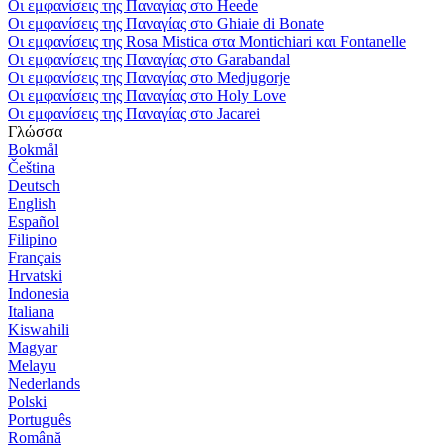
Οι εμφανίσεις της Παναγίας στο Heede
Οι εμφανίσεις της Παναγίας στο Ghiaie di Bonate
Οι εμφανίσεις της Rosa Mistica στα Montichiari και Fontanelle
Οι εμφανίσεις της Παναγίας στο Garabandal
Οι εμφανίσεις της Παναγίας στο Medjugorje
Οι εμφανίσεις της Παναγίας στο Holy Love
Οι εμφανίσεις της Παναγίας στο Jacarei
Γλώσσα
Bokmål
Čeština
Deutsch
English
Español
Filipino
Français
Hrvatski
Indonesia
Italiana
Kiswahili
Magyar
Melayu
Nederlands
Polski
Português
Română