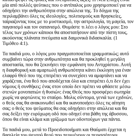
μία από πολλές ψεύτικες που ο αντίπαλος μου χρησιμοποιεί για να
οδηγήσει την ανθρωπότητα στην απώλεια της. Το δόγμα της
περιλαμβάνει όλες τις ιδεολογίες, πολιτισμούς και θρησκείες,
ταίριαζοντας τους με το μυστικισμό, την αστρολογία, τη μαγεία, τον
παγανισμό και τον σατανισμό. Θυμάστε τι λέει ο λόγος μου: Στο
τέλος των χρόνων κάποιοι θα αποστατήσουν από την πίστη τους,
ακούοντας πλάνατα πνεύματα και δαιμονικά διδασκαλία. (1
Τιμόθεο 4:1).
Τα παιδιά μου, ο λόγος μου πραγματοποιείται γραμματικώς; αυτό
συμβαίνει τώρα στην ανθρωπότητα και θα προκληθεί η μεγάλη
αποστασία, που θα ξεκινήσει την εμφάνιση του Αντιχρίστου. Αυτή
η διαφθορική και αμαρτωλή ανθρωπότητα κάνει έκκληση για έναν
ελαφρύ Θεό που της επιτρέπει να συνεχίσει να αμαρτάνει και να
χαράζεται, ένα θεό που αποδέχεται όλα και επιτρέπει ό,τι δεν έχει
νόμους ή συνθήκες; ένας στον οποίο δεν πρέπει να φθάσετε μέσω
στενών μονοπατιών ή θυσιών; ένας Θεός που προσφέρει σωτηρία
χωρίς να φορτώνεις το σταύρο. Μολις σύντομα, γενιά των εχιδνών,
ο θεός σας θα ανακοινωθεί και θα ικανοποιήσει όλες τις αίτηση
σας; ο θεός του ψεύματος θα σας οδηγήσει στην απώλεια και θα
σας δείξει την ευρύχωρη οδό που οδηγεί στα βάθη της άβυσσου,
όπου θα είναι κλάμα και γρίζωμα των οδοντούχων για πάντα.
Τα παιδιά μου, μετά το Προειδοποιήματι και Θαύματι έρχεται η
βασιλεία του ψευτού θεού που περιμένουν οι περισσότεροι