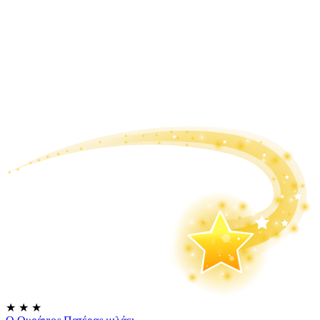
★
★
★