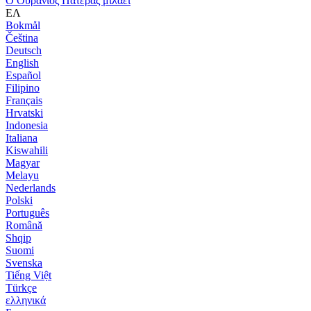
Ο Ουράνιος Πατέρας μιλάει
ΕΛ
Bokmål
Čeština
Deutsch
English
Español
Filipino
Français
Hrvatski
Indonesia
Italiana
Kiswahili
Magyar
Melayu
Nederlands
Polski
Português
Română
Shqip
Suomi
Svenska
Tiếng Việt
Türkçe
ελληνικά