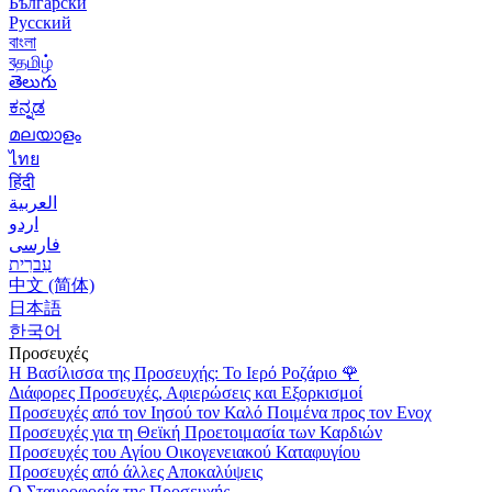
Български
Русский
বাংলা
বதமிழ்
తెలుగు
ಕನ್ನಡ
മലയാളം
ไทย
हिंदी
العربية
اردو
فارسی
עִברִית
中文 (简体)
日本語
한국어
Προσευχές
Η Βασίλισσα της Προσευχής: Το Ιερό Ροζάριο
🌹
Διάφορες Προσευχές, Αφιερώσεις και Εξορκισμοί
Προσευχές από τον Ιησού τον Καλό Ποιμένα προς τον Ενοχ
Προσευχές για τη Θεϊκή Προετοιμασία των Καρδιών
Προσευχές του Αγίου Οικογενειακού Καταφυγίου
Προσευχές από άλλες Αποκαλύψεις
Ο Σταυροφορία της Προσευχής