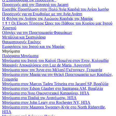
Προσευχές από την Παναγιά του Jacarei
Ευσεβής Προσήλωση στην Πολύ Άγία Καρδιά του Αγίου Ιωσήφ
Προσευχές για να Ενωθούμε με την Αγία Αγάπη
Η Φλόγα της Αγάπης της Αμώμου Καρδιάς της Μαρίας
†
†
†
Οι Είκοσι Τέσσερις Ώρες του Πάθους του Κυρίου μας Ιησού
Χριστού
Οδηγίες για την Προετοιμασία Φαρμάκων
Μετάλλια και Σκαπυλάρια
Θαυματουργές Εικόνες
Εμφανίσεις του Ιησού και της Μαρίας
Μηνύματα
Πρόσφατα Μηνύματα
Μηνύματα του Ιησού του Καλού Ποιμένα στον Ενοχ, Κολομβία
Μαριανές Αποκαλύψεις στη Luz de Maria, Αργεντινή
Μηνύματα προς την Άννα στο Μέλατζ/Γκέτινγκεν, Γερμανία
Μηνύματα στην Μαρία για την Θεϊκή Προετοιμασία των Καρδιών,
Γερμανία
Μηνύματα στον Marcos Tadeu Teixeira στο Jacareí SP, Βραζιλία
Μηνύματα στον Edson Glauber στο Itapiranga AM, Βραζιλία
Μηνύματα στο Άγιο Οικογενειακό Καταφύγιο, ΗΠΑ
Μηνύματα στα Παιδιά της Ανανέωσης, ΗΠΑ
Μηνύματα στον John Leary στο Rochester NY, ΗΠΑ
Μηνύματα στην Maureen Sweeney-Kyle στο North Ridgeville,
ΗΠΑ