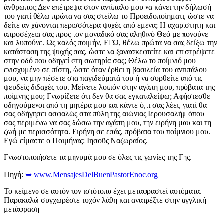
άνθρωποι; Δεν επέτρεψα στον αντίπαλο μου να κάνει την δήλωσή
του γιατί θέλω πρώτα να σας στείλω το Προειδοποίηματι, ώστε να
δείτε αν χάνονται περισσότερα ψυχές από εμένα; Η αχαρίστητη και
απροσέχεια σας προς τον μοναδικό σας αληθινό Θεό με πονούνε
και λυπούνε. Ως καλός ποιμήν, ΕΓΏ, θέλω πρώτα να σας δείξω την
κατάσταση της ψυχής σας, ώστε να ξανασκεφτείτε και επιστρέψετε
στην οδό που οδηγεί στη σωτηρία σας; Θέλω το ποίμνιό μου
ενισχυμένο σε πίστη, ώστε όταν έρθει η βασιλεία του αντιπάλου
μου, να μην πέσετε στα παγιδεύματά του ή να συρθείτε από τις
ψευδείς διδαχές του. Μείνετε λοιπόν στην αγάπη μου, πρόβατα της
ποίμνης μου; Γνωρίζετε ότι δεν θα σας εγκαταλείψω; Αφήστεσθε
οδηγούμενοι από τη μητέρα μου και κάντε ό,τι σας λέει, γιατί θα
σας οδήγησει ασφαλώς στα πύλη της αιώνιας Ιερουσαλήμ όπου
σας περιμένω να σας δώσω την αγάπη μου, την ειρήνη μου και τη
ζωή με περισσότητα. Ειρήνη σε εσάς, πρόβατα του ποίμνιου μου.
Εγώ είμαστε ο Ποιμήνας: Ιησοῦς Ναζωραίος.
Γνωστοποιήσετε τα μήνυμά μου σε όλες τις γωνίες της Γης.
Πηγή:
➥ www.MensajesDelBuenPastorEnoc.org
Το κείμενο σε αυτόν τον ιστότοπο έχει μεταφραστεί αυτόματα.
Παρακαλώ συγχωρέστε τυχόν λάθη και ανατρέξτε στην αγγλική
μετάφραση