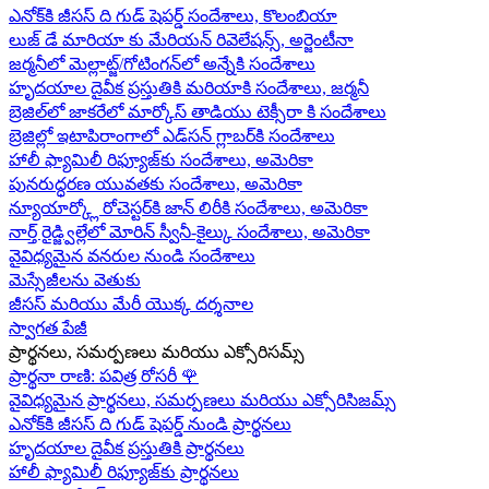
ఎనోక్‌కి జీసస్ ది గుడ్ షెపర్డ్ సందేశాలు, కొలంబియా
లుజ్ డే మారియా కు మేరియన్ రివెలేషన్స్, అర్జెంటీనా
జర్మనీలో మెల్లాట్జ్/గోటింగన్‌లో అన్నేకి సందేశాలు
హృదయాల దైవీక ప్రస్తుతికి మరియాకి సందేశాలు, జర్మనీ
బ్రెజిల్‌లో జాకరేలో మార్కోస్ తాడియు టెక్సీరా కి సందేశాలు
బ్రెజిల్లో ఇటాపిరాంగాలో ఎడ్‌సన్ గ్లాబర్‌కి సందేశాలు
హాలీ ఫ్యామిలీ రిఫ్యూజ్‌కు సందేశాలు, అమెరికా
పునరుద్ధరణ యువతకు సందేశాలు, అమెరికా
న్యూయార్క్లో రోచెస్టర్‌కి జాన్ లిరీకి సందేశాలు, అమెరికా
నార్త్ రైడ్జ్విల్లేలో మోరిన్ స్వీనీ-కైల్కు సందేశాలు, అమెరికా
వైవిధ్యమైన వనరుల నుండి సందేశాలు
మెస్సేజీలను వెతుకు
జీసస్ మరియు మేరీ యొక్క దర్శనాల
స్వాగత పేజీ
ప్రార్థనలు, సమర్పణలు మరియు ఎక్సోరిసమ్స్
ప్రార్థనా రాణి: పవిత్ర రోసరీ
🌹
వైవిధ్యమైన ప్రార్థనలు, సమర్పణలు మరియు ఎక్సోరిసిజమ్స్
ఎనోక్‌కి జీసస్ ది గుడ్ షెపర్డ్ నుండి ప్రార్థనలు
హృదయాల దైవీక ప్రస్తుతికి ప్రార్థనలు
హాలీ ఫ్యామిలీ రిఫ్యూజ్‌కు ప్రార్థనలు