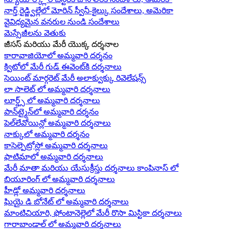
నార్త్ రైడ్జ్విల్లేలో మోరిన్ స్వీనీ-కైల్కు సందేశాలు, అమెరికా
వైవిధ్యమైన వనరుల నుండి సందేశాలు
మెస్సేజీలను వెతుకు
జీసస్ మరియు మేరీ యొక్క దర్శనాల
కారావాజియోలో అమ్మవారి దర్శనం
క్విటోలో మేరీ గుడ్ ఈవెంట్‌కి దర్శనాలు
సెయింట్ మార్గరెట్ మేరీ అలాక్వుక్కు రివెలేషన్స్
లా సాలెట్ లో అమ్మవారి దర్శనాలు
లూర్డ్స్ లో అమ్మవారి దర్శనాలు
పాన్‌ట్మైన్‌లో అమ్మవారి దర్శనం
పెల్‌లేవోయిన్లో అమ్మవారి దర్శనాలు
నాక్కులో అమ్మవారి దర్శనం
కాసెల్పెట్రోస్లో అమ్మవారి దర్శనాలు
ఫాటిమాలో అమ్మవారి దర్శనాలు
మేరీ మాతా మరియు యేసుక్రీస్తు దర్శనాలు కాంపినాస్ లో
బియూరింగ్ లో అమ్మవారి దర్శనాలు
హీడ్లో అమ్మవారి దర్శనాలు
ఘియై డి బోనేట్ లో అమ్మవారి దర్శనాలు
మాంటిచియారి, ఫోంటానెల్లెలో మేరీ రొసా మిస్టికా దర్శనాలు
గారాబాండాల్ లో అమ్మవారి దర్శనాలు