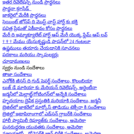
ఇతర రివెలేషన్స్ నుండి ప్రార్థనలు
ప్రార్థనా క్రూసేడ్
జాకరైలో మేరీకి ప్రార్థనలు
సెయింట్ జోస్‌ఫ్ ది మొస్ట్ చాస్ట్ హార్ట్ కు భక్తి
పవిత్ర ప్రేమతో ఏకీభావం కోసం ప్రార్థనలు
మేరీ ది ఇమ్మాక్యూలేట్ హార్ట్ ఆఫ్ మేరీ యొక్క ఫ్లేమ్ ఆఫ్ లవ్
†
†
†
మేము యేసుకృష్ణుడి పాషన్‌లో 24 గంటలూ
ఉష్ణములు తయారు చేయడానికి సూచనలు
పదకాలు మరియు స్కాపుల్యర్లు
చూడామణులు
స్వర్గం నుండి సందేశాలు
తాజా సందేశాలు
ఎనోక్‌కి జీసస్ ది గుడ్ షెపర్డ్ సందేశాలు, కొలంబియా
లుజ్ డే మారియా కు మేరియన్ రివెలేషన్స్, అర్జెంటీనా
జర్మనీలో మెల్లాట్జ్/గోటింగన్‌లో అన్నేకి సందేశాలు
హృదయాల దైవీక ప్రస్తుతికి మరియాకి సందేశాలు, జర్మనీ
బ్రెజిల్‌లో జాకరేలో మార్కోస్ తాడియు టెక్సీరా కి సందేశాలు
బ్రెజిల్లో ఇటాపిరాంగాలో ఎడ్‌సన్ గ్లాబర్‌కి సందేశాలు
హాలీ ఫ్యామిలీ రిఫ్యూజ్‌కు సందేశాలు, అమెరికా
పునరుద్ధరణ యువతకు సందేశాలు, అమెరికా
న్యూయార్క్లో రోచెస్టర్‌కి జాన్ లిరీకి సందేశాలు, అమెరికా