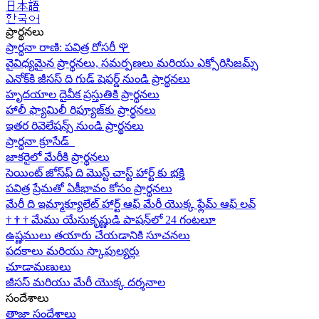
日本語
한국어
ప్రార్థనలు
ప్రార్థనా రాణి: పవిత్ర రోసరీ
🌹
వైవిధ్యమైన ప్రార్థనలు, సమర్పణలు మరియు ఎక్సోరిసిజమ్స్
ఎనోక్‌కి జీసస్ ది గుడ్ షెపర్డ్ నుండి ప్రార్థనలు
హృదయాల దైవీక ప్రస్తుతికి ప్రార్థనలు
హాలీ ఫ్యామిలీ రిఫ్యూజ్‌కు ప్రార్థనలు
ఇతర రివెలేషన్స్ నుండి ప్రార్థనలు
ప్రార్థనా క్రూసేడ్
జాకరైలో మేరీకి ప్రార్థనలు
సెయింట్ జోస్‌ఫ్ ది మొస్ట్ చాస్ట్ హార్ట్ కు భక్తి
పవిత్ర ప్రేమతో ఏకీభావం కోసం ప్రార్థనలు
మేరీ ది ఇమ్మాక్యూలేట్ హార్ట్ ఆఫ్ మేరీ యొక్క ఫ్లేమ్ ఆఫ్ లవ్
†
†
†
మేము యేసుకృష్ణుడి పాషన్‌లో 24 గంటలూ
ఉష్ణములు తయారు చేయడానికి సూచనలు
పదకాలు మరియు స్కాపుల్యర్లు
చూడామణులు
జీసస్ మరియు మేరీ యొక్క దర్శనాల
సందేశాలు
తాజా సందేశాలు