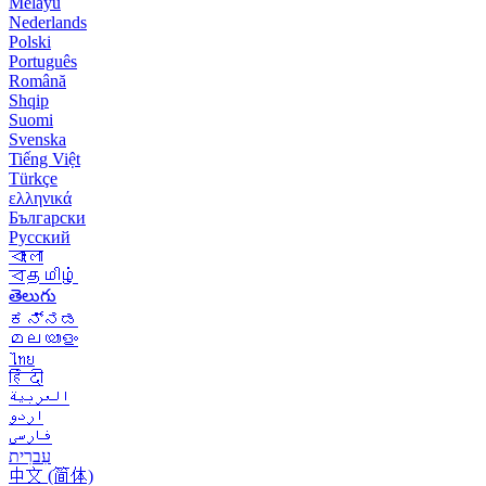
Melayu
Nederlands
Polski
Português
Română
Shqip
Suomi
Svenska
Tiếng Việt
Türkçe
ελληνικά
Български
Русский
বাংলা
বதமிழ்
తెలుగు
ಕನ್ನಡ
മലയാളം
ไทย
हिंदी
العربية
اردو
فارسی
עִברִית
中文 (简体)