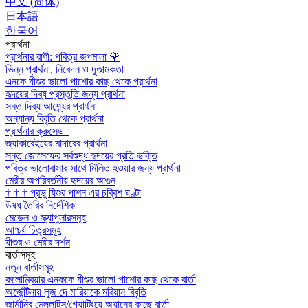
中文 (简体)
日本語
한국어
প্রার্থনা
প্রার্থনার রাণী: পবিত্র জপমালা
🌹
ভিন্ন প্রার্থনা, নিবেদন ও দূতাত্মকতা
এনকে যীশুর ভালো পাশোর কাছ থেকে প্রার্থনা
হৃদয়ের দিব্য প্রস্তুতি জন্য প্রার্থনা
সন্ত দিব্য আশ্র্যের প্রার্থনা
অন্যান্য বিবৃতি থেকে প্রার্থনা
প্রার্থনার ক্রুসেড
জ্যাকারেইয়ের মাদারের প্রার্থনা
সন্ত জোসেফের সর্বশুদ্ধ হৃদয়ের প্রতি ভক্তি
পবিত্র ভালোবাসার সাথে মিলিত হওয়ার জন্য প্রার্থনা
মেরীর অপরিবর্তনীয় হৃদয়ের আগুন
†
†
†
প্রভু যিশুর পাশন এর চব্বিশ ঘণ্টা
উষধ তৈরির নির্দেশিকা
মেডেল ও স্ক্যাপুলারসমূহ
আশ্চর্য চিত্রসমূহ
যীশুর ও মেরীর দর্শন
বার্তাসমূহ
নতুন বার্তাসমূহ
কলোম্বিয়ার এনককে যীশুর ভালো পাশোর কাছ থেকে বার্তা
অর্জেন্টিনায় লুজ দে মারিয়াকে মরিয়ান বিবৃতি
জার্মানির মেল্লাট্‌স/গ্যোটিংয়ে অ্যানের কাছে বার্তা