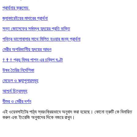
প্রার্থনার ক্রুসেড
জ্যাকারেইয়ের মাদারের প্রার্থনা
সন্ত জোসেফের সর্বশুদ্ধ হৃদয়ের প্রতি ভক্তি
পবিত্র ভালোবাসার সাথে মিলিত হওয়ার জন্য প্রার্থনা
মেরীর অপরিবর্তনীয় হৃদয়ের আগুন
†
†
†
প্রভু যিশুর পাশন এর চব্বিশ ঘণ্টা
উষধ তৈরির নির্দেশিকা
মেডেল ও স্ক্যাপুলারসমূহ
আশ্চর্য চিত্রসমূহ
যীশুর ও মেরীর দর্শন
এই ওয়েবসাইটের পাঠ্য স্বয়ংক্রিয়ভাবে অনুবাদ করা হয়েছে। কোনো ত্রুটি কে বিনায়িত
করুন এবং ইংরেজি অনুবাদের দিকে নজরে রাখুন।