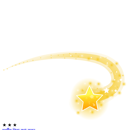
★
★
★