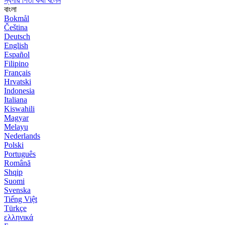
স্বর্গীয় পিতা কথা বলেন
বাংলা
Bokmål
Čeština
Deutsch
English
Español
Filipino
Français
Hrvatski
Indonesia
Italiana
Kiswahili
Magyar
Melayu
Nederlands
Polski
Português
Română
Shqip
Suomi
Svenska
Tiếng Việt
Türkçe
ελληνικά