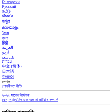
Български
Русский
தமிழ்
తెలుగు
ಕನ್ನಡ
മലയാളം
ไทย
বাংলা
हिंदी
العربية
اردو
فارسی
עִברִית
中文 (简体)
日本語
한국어
লেগাল
গোপনীয়তা নীতি
২০২৫ সালের নির্দেশনা
রোগ, প্যান্ডেমিক এবং অজানা ভাইরাস সম্পর্কে