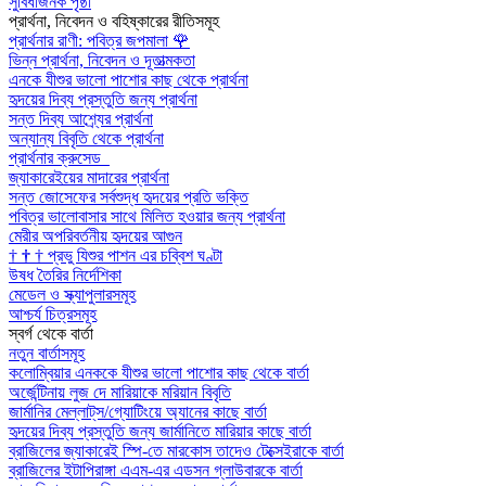
সুবিধাজনক পৃষ্ঠা
প্রার্থনা, নিবেদন ও বহিষ্কারের রীতিসমূহ
প্রার্থনার রাণী: পবিত্র জপমালা
🌹
ভিন্ন প্রার্থনা, নিবেদন ও দূতাত্মকতা
এনকে যীশুর ভালো পাশোর কাছ থেকে প্রার্থনা
হৃদয়ের দিব্য প্রস্তুতি জন্য প্রার্থনা
সন্ত দিব্য আশ্র্যের প্রার্থনা
অন্যান্য বিবৃতি থেকে প্রার্থনা
প্রার্থনার ক্রুসেড
জ্যাকারেইয়ের মাদারের প্রার্থনা
সন্ত জোসেফের সর্বশুদ্ধ হৃদয়ের প্রতি ভক্তি
পবিত্র ভালোবাসার সাথে মিলিত হওয়ার জন্য প্রার্থনা
মেরীর অপরিবর্তনীয় হৃদয়ের আগুন
†
†
†
প্রভু যিশুর পাশন এর চব্বিশ ঘণ্টা
উষধ তৈরির নির্দেশিকা
মেডেল ও স্ক্যাপুলারসমূহ
আশ্চর্য চিত্রসমূহ
স্বর্গ থেকে বার্তা
নতুন বার্তাসমূহ
কলোম্বিয়ার এনককে যীশুর ভালো পাশোর কাছ থেকে বার্তা
অর্জেন্টিনায় লুজ দে মারিয়াকে মরিয়ান বিবৃতি
জার্মানির মেল্লাট্‌স/গ্যোটিংয়ে অ্যানের কাছে বার্তা
হৃদয়ের দিব্য প্রস্তুতি জন্য জার্মানিতে মারিয়ার কাছে বার্তা
ব্রাজিলের জ্যাকারেই স্পি-তে মারকোস তাদেও টেক্সেইরাকে বার্তা
ব্রাজিলের ইটাপিরাঙ্গা এএম-এর এডসন গ্লাউবারকে বার্তা