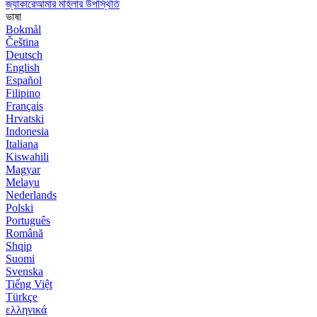
জ্যাকারেআমার মহিলার উপস্থিতি
ভাষা
Bokmål
Čeština
Deutsch
English
Español
Filipino
Français
Hrvatski
Indonesia
Italiana
Kiswahili
Magyar
Melayu
Nederlands
Polski
Português
Română
Shqip
Suomi
Svenska
Tiếng Việt
Türkçe
ελληνικά