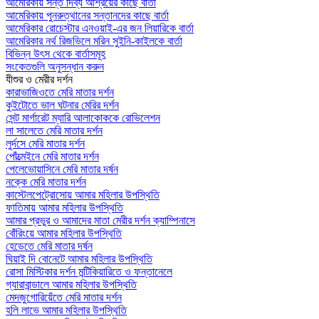
আমেরিকায় সন্ত দিব্য আশ্রয়ের কাছে বার্তা
আমেরিকায় পুনরুত্থানের সন্তানদের কাছে বার্তা
আমেরিকার রোচেস্টার এনওয়াই-এর জন লিয়ারিকে বার্তা
আমেরিকার নর্থ রিজভিলে মরিন সুইনি-কাইলকে বার্তা
বিভিন্ন উৎস থেকে বার্তাসমূহ
সংকেতগুলি অনুসন্ধান করুন
যীশুর ও মেরীর দর্শন
কারাভাজিওতে মেরি মাতার দর্শন
কুইটোতে ভাল ঘটনার মেরির দর্শন
সেন্ট মার্গারেট ম্যারি আলাকোককে রোভিলেশন
লা সালেতে মেরি মাতার দর্শন
লুর্দসে মেরি মাতার দর্শন
পোঁত্মেইনে মেরি মাতার দর্শন
পেলেভোয়াসিনে মেরি মাতার দর্ষন
নক্কে মেরি মাতার দর্শন
কাস্টেলপেট্রোসোয় আমার মহিলার উপস্থিতি
ফাতিমায় আমার মহিলার উপস্থিতি
আমার প্রভুর ও আমাদের মাতা মেরীর দর্শন ক্যাম্পিনাসে
বোঁরিংয়ে আমার মহিলার উপস্থিতি
হেডেতে মেরি মাতার দর্ষন
ঘিয়াই দি বোনেটে আমার মহিলার উপস্থিতি
রোসা মিস্টিকার দর্শন মন্টিকিয়ারিতে ও ফন্তানেলে
গ্যারাবান্ডালে আমার মহিলার উপস্থিতি
মেদজুগোরিয়েঁতে মেরি মাতার দর্শন
হলি লাভে আমার মহিলার উপস্থিতি