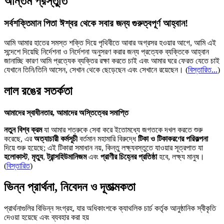
অন্তিম প্রস্তুতি
সর্বশক্তিমান পিতা ঈশ্বর থেকে সবার জন্য গুরুত্বপূর্ণ আহ্বান!
আমি আমার হাতের সমস্ত শক্তি দিয়ে পৃথিবীতে আবার অগ্রসর হওয়ার আগে, আমি এই
সন্দেশে দিয়েছি নির্দেশনা ও নির্দেশনা অনুসরণ করার জন্য প্রত্যেক ব্যক্তিকে আহ্বান
জানাচ্ছি কারণ আমি প্রত্যেক ব্যক্তির রক্ষা করতে চাই এবং আমার ঘরে ফেরত যেতে চাই
যেখানে তিনি/তিনি আসেন, সেখান থেকে ছেড়েছেন এবং সেখানে রয়েছেন।
(
বিস্তারিত...
)
লাল রঙের সতর্কতা
আমাদের স্বাধীনতার, আমাদের অস্তিত্বের সমাপ্তি
নতুন বিশ্ব ক্রম
যা আমার শত্রুকে সেবা করে ইতোমধ্যে জগতকে দখল করতে শুরু
করেছে, এর
অত্যাচারী কর্মসূচী
বর্তমান মহামারি বিরুদ্ধে
টিকা ও টিকাকরণের পরিকল্পনা
দিয়ে শুরু হয়েছে; এই টিকারা সমাধান নয়, কিন্তু লক্ষ্যবস্তুতে যাওয়ার সূত্রপাত যা
হলোকাস্ট
,
মৃত্যু
,
ট্রান্সহিউমানিজম
এবং
প্রাণীর চিহ্নের প্রতিষ্ঠা
হবে, লক্ষ্য মানুষ।
(
বিস্তারিত
)
ভিন্ন প্রার্থনা, নিবেদন ও দূতাত্মকতা
প্রার্থনাগুলির বিভিন্ন সংগ্রহ, যার অধিকাংশকে ক্যাথলিক চার্চ কর্তৃক আনুষ্ঠানিক স্বীকৃতি
দেওয়া হয়েছে এবং ব্যবহার করা হয়