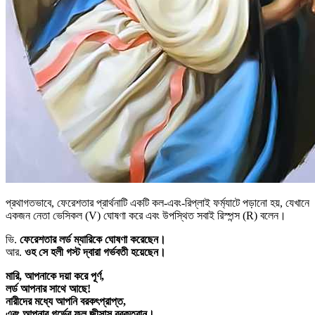
প্রথাগতভাবে, ফেরেশতার প্রার্থনাটি একটি কল-এবং-রিপ্লাই ফর্ম্যাটে পড়ানো হয়, যেখানে
একজন নেতা ভেসিকল (V) ঘোষণা করে এবং উপস্থিত সবাই রিস্পন্স (R) বলেন।
ভি.
ফেরেশতার লর্ড ম্যারিকে ঘোষণা করেছেন।
আর.
ওহ সে হলী গস্ট দ্বারা গর্ভবতী হয়েছেন।
মারি, আপনাকে দয়া করে পূর্ণ,
লর্ড আপনার সাথে আছে!
নারীদের মধ্যে আপনি বরকৎপ্রাপ্ত,
এবং আপনার গর্ভের ফল জীসাস বরকতবান।