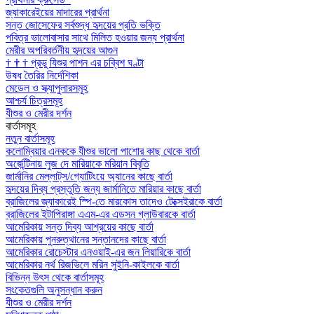
জ্যাকারেইয়ের মাদারের প্রার্থনা
সন্ত জোসেফের সর্বশুদ্ধ হৃদয়ের প্রতি ভক্তি
পবিত্র ভালোবাসার সাথে মিলিত হওয়ার জন্য প্রার্থনা
মেরীর অপরিবর্তনীয় হৃদয়ের আগুন
†
†
†
প্রভু যিশুর পাশন এর চব্বিশ ঘণ্টা
উষধ তৈরির নির্দেশিকা
মেডেল ও স্ক্যাপুলারসমূহ
আশ্চর্য চিত্রসমূহ
যীশুর ও মেরীর দর্শন
বার্তাসমূহ
নতুন বার্তাসমূহ
কলোম্বিয়ার এনককে যীশুর ভালো পাশোর কাছ থেকে বার্তা
অর্জেন্টিনায় লুজ দে মারিয়াকে মরিয়ান বিবৃতি
জার্মানির মেল্লাট্‌স/গ্যোটিংয়ে অ্যানের কাছে বার্তা
হৃদয়ের দিব্য প্রস্তুতি জন্য জার্মানিতে মারিয়ার কাছে বার্তা
ব্রাজিলের জ্যাকারেই স্পি-তে মারকোস তাদেও টেক্সেইরাকে বার্তা
ব্রাজিলের ইটাপিরাঙ্গা এএম-এর এডসন গ্লাউবারকে বার্তা
আমেরিকায় সন্ত দিব্য আশ্রয়ের কাছে বার্তা
আমেরিকায় পুনরুত্থানের সন্তানদের কাছে বার্তা
আমেরিকার রোচেস্টার এনওয়াই-এর জন লিয়ারিকে বার্তা
আমেরিকার নর্থ রিজভিলে মরিন সুইনি-কাইলকে বার্তা
বিভিন্ন উৎস থেকে বার্তাসমূহ
সংকেতগুলি অনুসন্ধান করুন
যীশুর ও মেরীর দর্শন