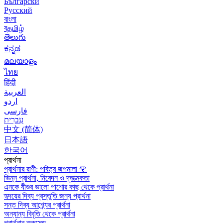
Български
Русский
বাংলা
বதமிழ்
తెలుగు
ಕನ್ನಡ
മലയാളം
ไทย
हिंदी
العربية
اردو
فارسی
עִברִית
中文 (简体)
日本語
한국어
প্রার্থনা
প্রার্থনার রাণী: পবিত্র জপমালা
🌹
ভিন্ন প্রার্থনা, নিবেদন ও দূতাত্মকতা
এনকে যীশুর ভালো পাশোর কাছ থেকে প্রার্থনা
হৃদয়ের দিব্য প্রস্তুতি জন্য প্রার্থনা
সন্ত দিব্য আশ্র্যের প্রার্থনা
অন্যান্য বিবৃতি থেকে প্রার্থনা
প্রার্থনার ক্রুসেড