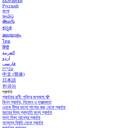
Български
Русский
বাংলা
বதமிழ்
తెలుగు
ಕನ್ನಡ
മലയാളം
ไทย
हिंदी
العربية
اردو
فارسی
עִברִית
中文 (简体)
日本語
한국어
প্রার্থনা
প্রার্থনার রাণী: পবিত্র জপমালা
🌹
ভিন্ন প্রার্থনা, নিবেদন ও দূতাত্মকতা
এনকে যীশুর ভালো পাশোর কাছ থেকে প্রার্থনা
হৃদয়ের দিব্য প্রস্তুতি জন্য প্রার্থনা
সন্ত দিব্য আশ্র্যের প্রার্থনা
অন্যান্য বিবৃতি থেকে প্রার্থনা
প্রার্থনার ক্রুসেড