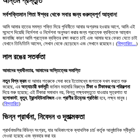
অন্তিম প্রস্তুতি
সর্বশক্তিমান পিতা ঈশ্বর থেকে সবার জন্য গুরুত্বপূর্ণ আহ্বান!
আমি আমার হাতের সমস্ত শক্তি দিয়ে পৃথিবীতে আবার অগ্রসর হওয়ার আগে, আমি এই
সন্দেশে দিয়েছি নির্দেশনা ও নির্দেশনা অনুসরণ করার জন্য প্রত্যেক ব্যক্তিকে আহ্বান
জানাচ্ছি কারণ আমি প্রত্যেক ব্যক্তির রক্ষা করতে চাই এবং আমার ঘরে ফেরত যেতে চাই
যেখানে তিনি/তিনি আসেন, সেখান থেকে ছেড়েছেন এবং সেখানে রয়েছেন।
(
বিস্তারিত...
)
লাল রঙের সতর্কতা
আমাদের স্বাধীনতার, আমাদের অস্তিত্বের সমাপ্তি
নতুন বিশ্ব ক্রম
যা আমার শত্রুকে সেবা করে ইতোমধ্যে জগতকে দখল করতে শুরু
করেছে, এর
অত্যাচারী কর্মসূচী
বর্তমান মহামারি বিরুদ্ধে
টিকা ও টিকাকরণের পরিকল্পনা
দিয়ে শুরু হয়েছে; এই টিকারা সমাধান নয়, কিন্তু লক্ষ্যবস্তুতে যাওয়ার সূত্রপাত যা
হলোকাস্ট
,
মৃত্যু
,
ট্রান্সহিউমানিজম
এবং
প্রাণীর চিহ্নের প্রতিষ্ঠা
হবে, লক্ষ্য মানুষ।
(
বিস্তারিত
)
ভিন্ন প্রার্থনা, নিবেদন ও দূতাত্মকতা
প্রার্থনাগুলির বিভিন্ন সংগ্রহ, যার অধিকাংশকে ক্যাথলিক চার্চ কর্তৃক আনুষ্ঠানিক স্বীকৃতি
দেওয়া হয়েছে এবং ব্যবহার করা হয়