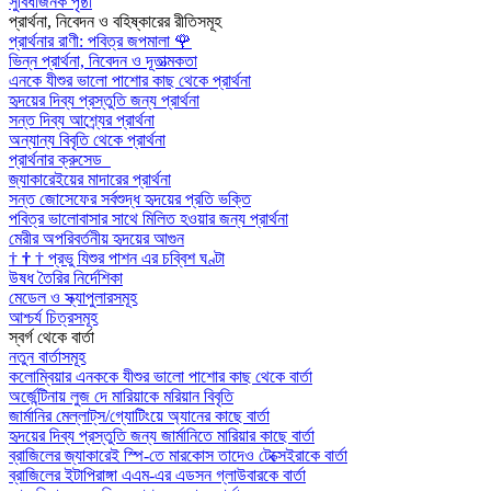
সুবিধাজনক পৃষ্ঠা
প্রার্থনা, নিবেদন ও বহিষ্কারের রীতিসমূহ
প্রার্থনার রাণী: পবিত্র জপমালা
🌹
ভিন্ন প্রার্থনা, নিবেদন ও দূতাত্মকতা
এনকে যীশুর ভালো পাশোর কাছ থেকে প্রার্থনা
হৃদয়ের দিব্য প্রস্তুতি জন্য প্রার্থনা
সন্ত দিব্য আশ্র্যের প্রার্থনা
অন্যান্য বিবৃতি থেকে প্রার্থনা
প্রার্থনার ক্রুসেড
জ্যাকারেইয়ের মাদারের প্রার্থনা
সন্ত জোসেফের সর্বশুদ্ধ হৃদয়ের প্রতি ভক্তি
পবিত্র ভালোবাসার সাথে মিলিত হওয়ার জন্য প্রার্থনা
মেরীর অপরিবর্তনীয় হৃদয়ের আগুন
†
†
†
প্রভু যিশুর পাশন এর চব্বিশ ঘণ্টা
উষধ তৈরির নির্দেশিকা
মেডেল ও স্ক্যাপুলারসমূহ
আশ্চর্য চিত্রসমূহ
স্বর্গ থেকে বার্তা
নতুন বার্তাসমূহ
কলোম্বিয়ার এনককে যীশুর ভালো পাশোর কাছ থেকে বার্তা
অর্জেন্টিনায় লুজ দে মারিয়াকে মরিয়ান বিবৃতি
জার্মানির মেল্লাট্‌স/গ্যোটিংয়ে অ্যানের কাছে বার্তা
হৃদয়ের দিব্য প্রস্তুতি জন্য জার্মানিতে মারিয়ার কাছে বার্তা
ব্রাজিলের জ্যাকারেই স্পি-তে মারকোস তাদেও টেক্সেইরাকে বার্তা
ব্রাজিলের ইটাপিরাঙ্গা এএম-এর এডসন গ্লাউবারকে বার্তা