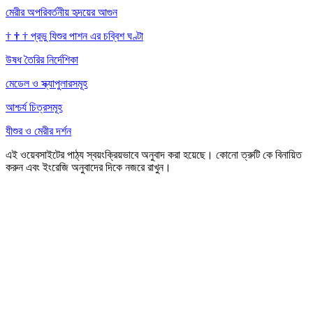
মেরীর অপরিবর্তনীয় হৃদয়ের আগুন
†
†
†
প্রভু যিশুর পাশন এর চব্বিশ ঘণ্টা
উষধ তৈরির নির্দেশিকা
মেডেল ও স্ক্যাপুলারসমূহ
আশ্চর্য চিত্রসমূহ
যীশুর ও মেরীর দর্শন
এই ওয়েবসাইটের পাঠ্য স্বয়ংক্রিয়ভাবে অনুবাদ করা হয়েছে। কোনো ত্রুটি কে বিনায়িত
করুন এবং ইংরেজি অনুবাদের দিকে নজরে রাখুন।