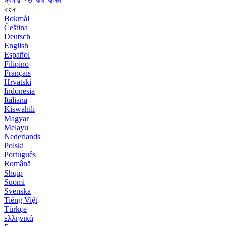
স্বর্গীয় পিতা কথা বলেন
বাংলা
Bokmål
Čeština
Deutsch
English
Español
Filipino
Français
Hrvatski
Indonesia
Italiana
Kiswahili
Magyar
Melayu
Nederlands
Polski
Português
Română
Shqip
Suomi
Svenska
Tiếng Việt
Türkçe
ελληνικά