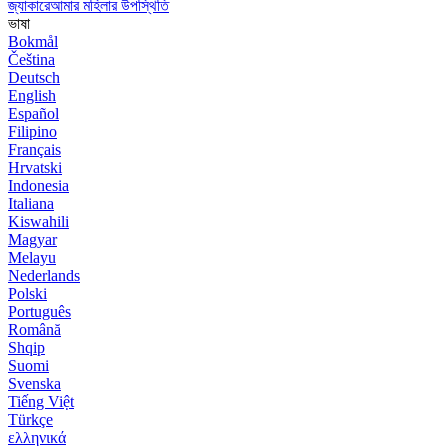
জ্যাকারেআমার মহিলার উপস্থিতি
ভাষা
Bokmål
Čeština
Deutsch
English
Español
Filipino
Français
Hrvatski
Indonesia
Italiana
Kiswahili
Magyar
Melayu
Nederlands
Polski
Português
Română
Shqip
Suomi
Svenska
Tiếng Việt
Türkçe
ελληνικά