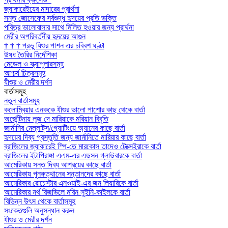
জ্যাকারেইয়ের মাদারের প্রার্থনা
সন্ত জোসেফের সর্বশুদ্ধ হৃদয়ের প্রতি ভক্তি
পবিত্র ভালোবাসার সাথে মিলিত হওয়ার জন্য প্রার্থনা
মেরীর অপরিবর্তনীয় হৃদয়ের আগুন
†
†
†
প্রভু যিশুর পাশন এর চব্বিশ ঘণ্টা
উষধ তৈরির নির্দেশিকা
মেডেল ও স্ক্যাপুলারসমূহ
আশ্চর্য চিত্রসমূহ
যীশুর ও মেরীর দর্শন
বার্তাসমূহ
নতুন বার্তাসমূহ
কলোম্বিয়ার এনককে যীশুর ভালো পাশোর কাছ থেকে বার্তা
অর্জেন্টিনায় লুজ দে মারিয়াকে মরিয়ান বিবৃতি
জার্মানির মেল্লাট্‌স/গ্যোটিংয়ে অ্যানের কাছে বার্তা
হৃদয়ের দিব্য প্রস্তুতি জন্য জার্মানিতে মারিয়ার কাছে বার্তা
ব্রাজিলের জ্যাকারেই স্পি-তে মারকোস তাদেও টেক্সেইরাকে বার্তা
ব্রাজিলের ইটাপিরাঙ্গা এএম-এর এডসন গ্লাউবারকে বার্তা
আমেরিকায় সন্ত দিব্য আশ্রয়ের কাছে বার্তা
আমেরিকায় পুনরুত্থানের সন্তানদের কাছে বার্তা
আমেরিকার রোচেস্টার এনওয়াই-এর জন লিয়ারিকে বার্তা
আমেরিকার নর্থ রিজভিলে মরিন সুইনি-কাইলকে বার্তা
বিভিন্ন উৎস থেকে বার্তাসমূহ
সংকেতগুলি অনুসন্ধান করুন
যীশুর ও মেরীর দর্শন