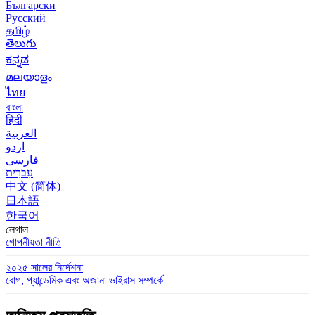
Български
Русский
தமிழ்
తెలుగు
ಕನ್ನಡ
മലയാളം
ไทย
বাংলা
हिंदी
العربية
اردو
فارسی
עִברִית
中文 (简体)
日本語
한국어
লেগাল
গোপনীয়তা নীতি
২০২৫ সালের নির্দেশনা
রোগ, প্যান্ডেমিক এবং অজানা ভাইরাস সম্পর্কে