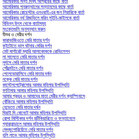
আমেরিকায় সন্ত দিব্য আশ্রয়ের কাছে বার্তা
আমেরিকায় পুনরুত্থানের সন্তানদের কাছে বার্তা
আমেরিকার রোচেস্টার এনওয়াই-এর জন লিয়ারিকে বার্তা
আমেরিকার নর্থ রিজভিলে মরিন সুইনি-কাইলকে বার্তা
বিভিন্ন উৎস থেকে বার্তাসমূহ
সংকেতগুলি অনুসন্ধান করুন
যীশুর ও মেরীর দর্শন
কারাভাজিওতে মেরি মাতার দর্শন
কুইটোতে ভাল ঘটনার মেরির দর্শন
সেন্ট মার্গারেট ম্যারি আলাকোককে রোভিলেশন
লা সালেতে মেরি মাতার দর্শন
লুর্দসে মেরি মাতার দর্শন
পোঁত্মেইনে মেরি মাতার দর্শন
পেলেভোয়াসিনে মেরি মাতার দর্ষন
নক্কে মেরি মাতার দর্শন
কাস্টেলপেট্রোসোয় আমার মহিলার উপস্থিতি
ফাতিমায় আমার মহিলার উপস্থিতি
আমার প্রভুর ও আমাদের মাতা মেরীর দর্শন ক্যাম্পিনাসে
বোঁরিংয়ে আমার মহিলার উপস্থিতি
হেডেতে মেরি মাতার দর্ষন
ঘিয়াই দি বোনেটে আমার মহিলার উপস্থিতি
রোসা মিস্টিকার দর্শন মন্টিকিয়ারিতে ও ফন্তানেলে
গ্যারাবান্ডালে আমার মহিলার উপস্থিতি
মেদজুগোরিয়েঁতে মেরি মাতার দর্শন
হলি লাভে আমার মহিলার উপস্থিতি