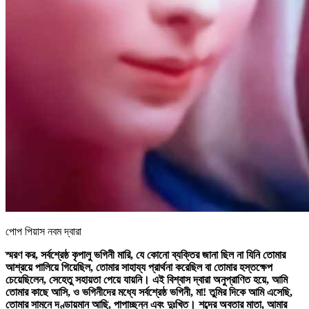
পোপ পিয়াস নবম দ্বারা
স্মরণ কর, সর্বশ্রেষ্ঠ কৃপালু ভগিনী মারি, যে কোনো ব্যক্তির জানা ছিল না যিনি তোমার
আশ্রয়ে পালিয়ে গিয়েছিল, তোমার সাহায্য প্রার্থনা করেছিল বা তোমার হস্তক্ষেপ
চেয়েছিলেন, সেহেতু সহায়তা পেয়ে যায়নি। এই বিশ্বাস দ্বারা অনুপ্রাণিত হয়ে, আমি
তোমার কাছে আসি, ও ভগিনীদের মধ্যে সর্বশ্রেষ্ঠ ভগিনী, মা! তুমির দিকে আমি এসেছি,
তোমার সামনে দণ্ডায়মান আছি, পাপাচ্ছন্ন এবং দুঃখিত। শব্দের অবতার মাতা, আমার