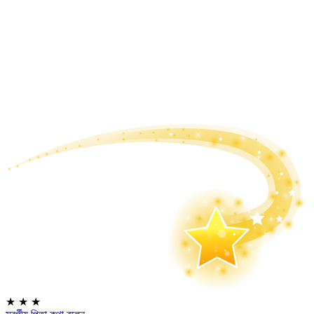
★
★
★