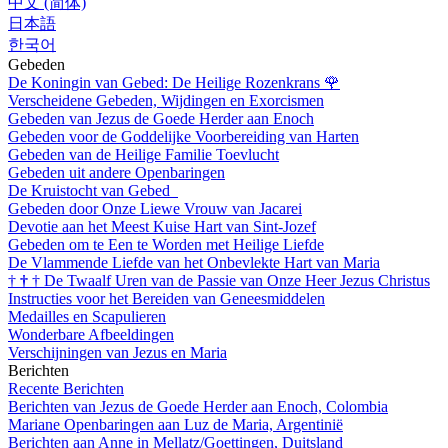
中文 (简体)
日本語
한국어
Gebeden
De Koningin van Gebed: De Heilige Rozenkrans
🌹
Verscheidene Gebeden, Wijdingen en Exorcismen
Gebeden van Jezus de Goede Herder aan Enoch
Gebeden voor de Goddelijke Voorbereiding van Harten
Gebeden van de Heilige Familie Toevlucht
Gebeden uit andere Openbaringen
De Kruistocht van Gebed
Gebeden door Onze Liewe Vrouw van Jacarei
Devotie aan het Meest Kuise Hart van Sint-Jozef
Gebeden om te Een te Worden met Heilige Liefde
De Vlammende Liefde van het Onbevlekte Hart van Maria
†
†
†
De Twaalf Uren van de Passie van Onze Heer Jezus Christus
Instructies voor het Bereiden van Geneesmiddelen
Medailles en Scapulieren
Wonderbare Afbeeldingen
Verschijningen van Jezus en Maria
Berichten
Recente Berichten
Berichten van Jezus de Goede Herder aan Enoch, Colombia
Mariane Openbaringen aan Luz de Maria, Argentinië
Berichten aan Anne in Mellatz/Goettingen, Duitsland