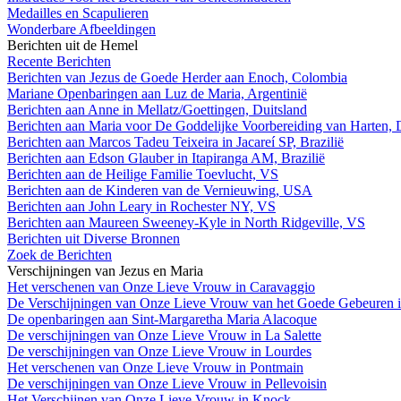
Medailles en Scapulieren
Wonderbare Afbeeldingen
Berichten uit de Hemel
Recente Berichten
Berichten van Jezus de Goede Herder aan Enoch, Colombia
Mariane Openbaringen aan Luz de Maria, Argentinië
Berichten aan Anne in Mellatz/Goettingen, Duitsland
Berichten aan Maria voor De Goddelijke Voorbereiding van Harten, 
Berichten aan Marcos Tadeu Teixeira in Jacareí SP, Brazilië
Berichten aan Edson Glauber in Itapiranga AM, Brazilië
Berichten aan de Heilige Familie Toevlucht, VS
Berichten aan de Kinderen van de Vernieuwing, USA
Berichten aan John Leary in Rochester NY, VS
Berichten aan Maureen Sweeney-Kyle in North Ridgeville, VS
Berichten uit Diverse Bronnen
Zoek de Berichten
Verschijningen van Jezus en Maria
Het verschenen van Onze Lieve Vrouw in Caravaggio
De Verschijningen van Onze Lieve Vrouw van het Goede Gebeuren i
De openbaringen aan Sint-Margaretha Maria Alacoque
De verschijningen van Onze Lieve Vrouw in La Salette
De verschijningen van Onze Lieve Vrouw in Lourdes
Het verschenen van Onze Lieve Vrouw in Pontmain
De verschijningen van Onze Lieve Vrouw in Pellevoisin
Het Verschijnen van Onze Lieve Vrouw in Knock