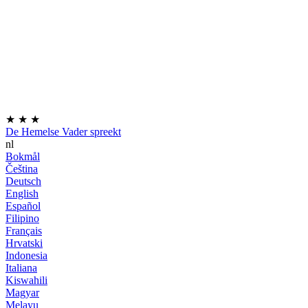
★
★
★
De Hemelse Vader spreekt
nl
Bokmål
Čeština
Deutsch
English
Español
Filipino
Français
Hrvatski
Indonesia
Italiana
Kiswahili
Magyar
Melayu