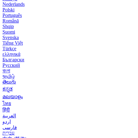
Nederlands
Polski
Português
Română
Shqip
Suomi
Svenska
Tiếng Việt
Türkçe
ελληνικά
Български
Русский
বাংলা
বதமிழ்
తెలుగు
ಕನ್ನಡ
മലയാളം
ไทย
हिंदी
العربية
اردو
فارسی
עִברִית