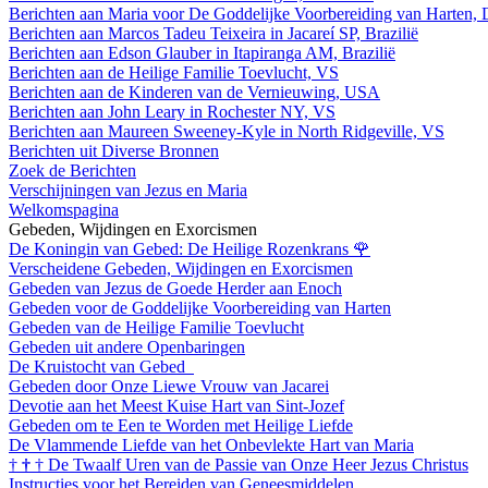
Berichten aan Maria voor De Goddelijke Voorbereiding van Harten, 
Berichten aan Marcos Tadeu Teixeira in Jacareí SP, Brazilië
Berichten aan Edson Glauber in Itapiranga AM, Brazilië
Berichten aan de Heilige Familie Toevlucht, VS
Berichten aan de Kinderen van de Vernieuwing, USA
Berichten aan John Leary in Rochester NY, VS
Berichten aan Maureen Sweeney-Kyle in North Ridgeville, VS
Berichten uit Diverse Bronnen
Zoek de Berichten
Verschijningen van Jezus en Maria
Welkomspagina
Gebeden, Wijdingen en Exorcismen
De Koningin van Gebed: De Heilige Rozenkrans
🌹
Verscheidene Gebeden, Wijdingen en Exorcismen
Gebeden van Jezus de Goede Herder aan Enoch
Gebeden voor de Goddelijke Voorbereiding van Harten
Gebeden van de Heilige Familie Toevlucht
Gebeden uit andere Openbaringen
De Kruistocht van Gebed
Gebeden door Onze Liewe Vrouw van Jacarei
Devotie aan het Meest Kuise Hart van Sint-Jozef
Gebeden om te Een te Worden met Heilige Liefde
De Vlammende Liefde van het Onbevlekte Hart van Maria
†
†
†
De Twaalf Uren van de Passie van Onze Heer Jezus Christus
Instructies voor het Bereiden van Geneesmiddelen