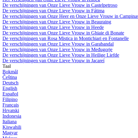
De verschijningen van Onze Lieve Vrouw in Castelpetroso
De verschijningen van Onze Lieve Vrouw in Fátima
De verschijningen van Onze Heer en Onze Lieve Vrouw in Campina
De verschijningen van Onze Lieve Vrouw in Beauraing
De verschijningen van Onze Lieve Vrouw in Heede
De verschijningen van Onze Lieve Vrouw in Ghiaie di Bonate
De verschijningen van Rosa Mistica in Montichiari en Fontanelle
De verschijningen van Onze Lieve Vrouw in Garabandal
De verschijningen van Onze Lieve Vrouw in Međugorje
De verschijningen van Onze Lieve Vrouw in Heilige Liefde
De verschijningen van Onze Lieve Vrouw in Jacareí
Taal
Bokmål
Čeština
Deutsch
English
Español
Filipino
Français
Hrvatski
Indonesia
Italiana
Kiswahili
Magyar